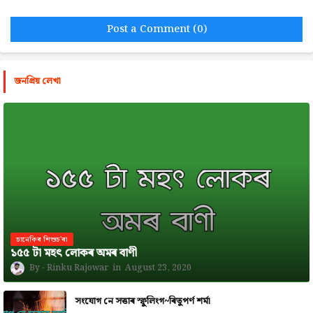
Post a Comment (0)
জনপ্রিয় লেখা
চানেকিৰ শিশুচ'ৰা
১৫৫ টা মহৎ লোকৰ অমৰ বাণী
Rinku Rajowar
August 23, 2020
সংযোগ নে সত্তাৰ স্ফুলিংগ~ৰিতুপৰ্ণ শৰ্মা