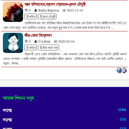
আত্ম বলিদানেৰে,স্বদেশ প্ৰেমেৰে▪️▪️বন্দনা চৌধুৰী
💬 0
👤 Rinku Rajowar
📅 2023-12-10
🔖কবিতা
🔖বন্দনা চৌধুৰী
স্বাধীনতাৰ জয় গান গাইবিজয় নিচান উৰুৱাইসকলোৱে এক হৈজন গণ মন ৰাষ্ট্ৰীয় সংগীত গাওঁ।হে
মোৰ দেশৰ মানুহ, কত শ্বহীদৰ তেজেৰে, কত মাতৃৰ বুকু শুদা হ'ল।হেজাৰ জনৰ কপাল উকা হৈয়ে ৰ'ল, ...
জীৱ-বােমা বিষ্ফােৰণ
💬 0
👤 ©Admin
📅 2020-03-24
🔖কবিতা
🔖মীনা পামে গাম
বিধ্বংশী দেশে বোমা চতিয়াইলাখ - লাখ জনতাক ৰোগ দান দিলে,এতিয়া গোটেই পৃথিৱী কৰুণা
ৰোগত কম্পমান ।আজি সমস্ত পৃথিৱীৰ স্বাভাৱিক জীৱন ব্যাহত ।চিকিৎসকে নিজকে শেষ কৰি ৰোগীক বচাইচে ।
আনন্দ - উৎসৱ...
আমাৰ শিতান সমূহ
(546)
অণুগল্প
(12)
অনুগল্প
(12)