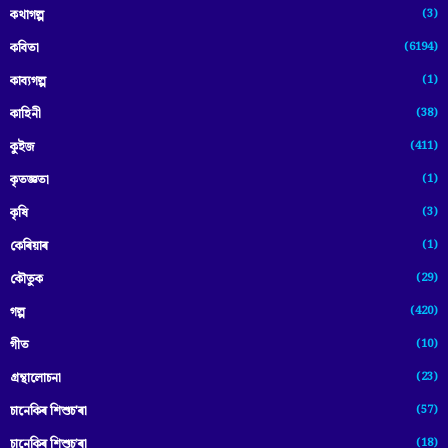
(3)
কথাগল্প
(6194)
কবিতা
(1)
কাব্যগল্প
(38)
কাহিনী
(411)
কুইজ
(1)
কৃতজ্ঞতা
(3)
কৃষি
(1)
কেৰিয়াৰ
(29)
কৌতুক
(420)
গল্প
(10)
গীত
(23)
গ্ৰন্থালোচনা
(57)
চানেকিৰ শিশুচ'ৰা
(18)
চানেকিৰ শিশুচ’ৰা