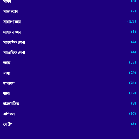
(8)
সাঁথৰ
(7)
সাক্ষাৎকাৰ
(433)
সাধাৰণ জ্ঞান
(1)
সাধাৰন জ্ঞান
(4)
সাম্প্রতিক লেখা
(4)
সাম্প্ৰতিক লেখা
(37)
স্তৱক
(29)
স্বাস্থ্য
(24)
হাস্যৰস
(12)
ৰচনা
(8)
ৰাজনৈতিক
(97)
ৰাশিফল
(3)
ৰেচিপি