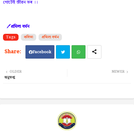
গোটেই জীৱন ভৰ ।।
🖊
প্ৰমিলা বৰ্মন
Tags
কবিতা
প্ৰমিলা বৰ্মন
Facebook
Twi
Wh
OLDER
NEWER
অনুতপ্ত
tter
ats
ap
p