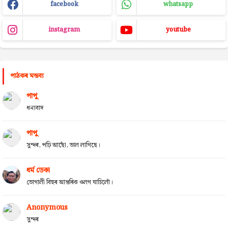
facebook
whatsapp
instagram
youtube
পাঠকৰ মন্তব্য
পাপু
ধন্যবাদ
পাপু
সুন্দৰ, পঢ়ি আছোঁ, ভাল লাগিছে।
ধৰ্ম ডেকা
ভোগালী বিহুৰ আন্তৰিক ওলগ যাচিলোঁ।
Anonymous
সুন্দৰ