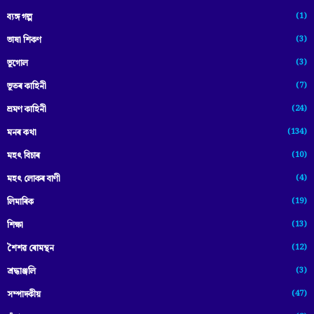
(1)
ব্যঙ্গ গল্প
(3)
ভাষা শিকণ
(3)
ভূগোল
(7)
ভূতৰ কাহিনী
(24)
ভ্ৰমণ কাহিনী
(134)
মনৰ কথা
(10)
মহৎ বিচাৰ
(4)
মহৎ লোকৰ বাণী
(19)
লিমাৰিক
(13)
শিক্ষা
(12)
শৈশৱ ৰোমন্থন
(3)
শ্ৰদ্ধাঞ্জলি
(47)
সম্পাদকীয়