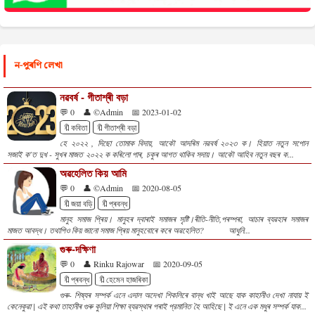
ন-পুৰণি লেখা
নৱবৰ্ষ - গীতাশ্ৰী বড়া
💬 0
👤 ©Admin
📅 2023-01-02
🔖কবিতা
🔖গীতাশ্ৰী বড়া
হে ২০২২ , দিছো তোমাক বিদায়, আকৌ আদৰিম নৱবৰ্ষ ২০২৩ ক। হিয়াত নতুন সপোন
সজাই ক'ত দুখ - সুখৰ মাজত ২০২২ ক কৰিলো পাৰ, চকুৰ আগত থাকিব সদায়। আকৌ আহিব নতুন বছৰ ক...
অৱহেলিত কিয় আমি
💬 0
👤 ©Admin
📅 2020-08-05
🔖জয়া বড়ি
🔖প্ৰবন্ধ
মানুহ সমাজ প্ৰিয়। মানুহৰ দ্বাৰাই সমাজৰ সৃষ্টি।ৰীতি-নীতি,পৰম্পৰা, আচাৰ ব্যৱহাৰ সমাজৰ
মাজত আবদ্ধ। তথাপিও কিয় জানো সমাজ প্ৰিয় মানুহবোৰে কৰে অৱহেলিত? আধুনি...
গুৰু-দক্ষিণা
💬 0
👤 Rinku Rajowar
📅 2020-09-05
🔖প্ৰবন্ধ
🔖হেমেন হাজৰিকা
গুৰু- শিষ্যৰ সম্পৰ্ক এনে এদাল অদেখা শিকলিৰে বান্ধ খাই আছে যাক কাহানীও দেখা নাযায় ই
কেনেকুৱা | এই কথা তাহানীৰ গুৰু কুলিয়া শিক্ষা ব্যৱস্থাৰ পৰাই প্রমানিত হৈ আহিছে | ই এনে এক মধুৰ সম্পৰ্ক যাক...