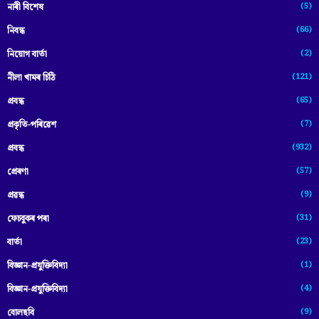
(5)
নাৰী বিশেষ
(66)
নিবন্ধ
(2)
নিয়োগ বাৰ্তা
(121)
নীলা খামৰ চিঠি
(65)
প্রবন্ধ
(7)
প্ৰকৃতি-পৰিৱেশ
(932)
প্ৰবন্ধ
(57)
প্ৰেৰণা
(9)
প্ৰৱন্ধ
(31)
ফেচবুকৰ পৰা
(23)
বাৰ্তা
(1)
বিজ্ঞান-প্রযুক্তিবিদ্যা
(4)
বিজ্ঞান-প্ৰযুক্তিবিদ্যা
(9)
বোলছবি