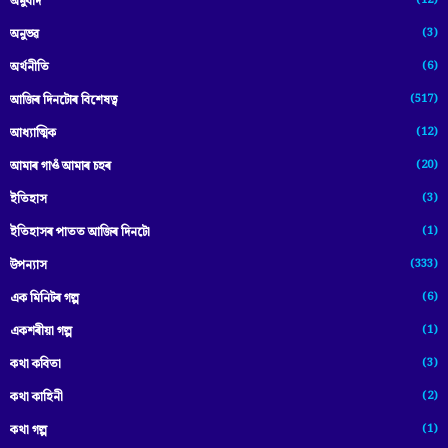
অনুবাদ
(3)
অনুভৱ
(6)
অৰ্থনীতি
(517)
আজিৰ দিনটোৰ বিশেষত্ব
(12)
আধ্যাত্মিক
(20)
আমাৰ গাওঁ আমাৰ চহৰ
(3)
ইতিহাস
(1)
ইতিহাসৰ পাতত আজিৰ দিনটো
(333)
উপন্যাস
(6)
এক মিনিটৰ গল্প
(1)
একশৰীয়া গল্প
(3)
কথা কবিতা
(2)
কথা কাহিনী
(1)
কথা গল্প