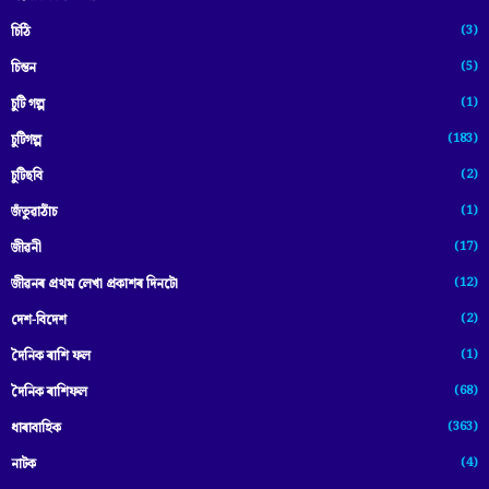
(3)
চিঠি
(5)
চিন্তন
(1)
চুটি গল্প
(183)
চুটিগল্প
(2)
চুটিছবি
(1)
জঁতুৱাঠাঁচ
(17)
জীৱনী
(12)
জীৱনৰ প্ৰথম লেখা প্ৰকাশৰ দিনটো
(2)
দেশ-বিদেশ
(1)
দৈনিক ৰাশি ফল
(68)
দৈনিক ৰাশিফল
(363)
ধাৰাবাহিক
(4)
নাটক