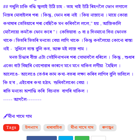
## গধূলি চাকি বন্তি জ্বলাই উঠি চাহ - তাহ খাই উঠি ৰিহণলৈ ফোন লগালে
নিজৰ মােবাইলৰ পৰা । কিন্তু, ফােন ধৰা নাই । কিয় নাজানাে । মায়ে কােৱা
কথাষাৰ তেতিয়াৰে পৰা বেছিকৈ মন কৰিবলৈ ললে," হয় , আজিকালি
মােলৈয়াে কমকৈ ফােন কৰে "। কেতিয়াবা ৩ বা ৪ দিনমানাে বিনা ফােনত
থাকে। ভিতৰি ভিতৰি মনতাে বেয়া লাগি থাকে । কিন্তু কবলৈয়াে কােনাে ৰাস্তা
নাই - সুধিলে ব্যস্ত বুলি কব, আৰু মই লাজ পাম ।
মনত চিন্তাৰ বীজ এটা সেইদিনাখনৰ পৰা সোমাবলৈ ধৰিলে । কিন্তু , শুধাৰ
একাে বাট বিছাৰি নােপোৱাৰ কাৰণে মনে মনে থাকিব লগীয়া হৈছিল ।
আলেঙে- আলেঙে তেওঁৰ কাম কথা-বতৰা লক্ষ্য কৰিব লাগিব বুলি ভাবিলে ।
কি হ'ব , এইবােৰ কথা হঠাৎ শুধিবলৈকাে বেয়া ।
ৰাতি মনতাে অশান্তি কৰি বিচনাত বাগৰি থাকিল ।
----- আগলৈ--------
🖋️মীনা পামে গাম
Tags
উপন্যাস
ধাৰাবাহিক
মীনা পামে গাম
ৰুণজুন