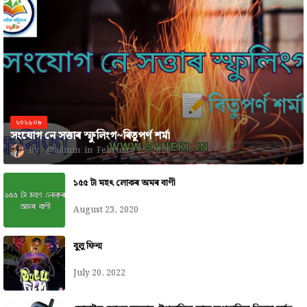
২০২৬০৮
সংযোগ নে সত্তাৰ স্ফুলিংগ~ৰিতুপৰ্ণ শৰ্মা
@admin
February 25, 2026
১৫৫ টা মহৎ লোকৰ অমৰ বাণী
August 23, 2020
বুলু ফিল্ম
July 20, 2022