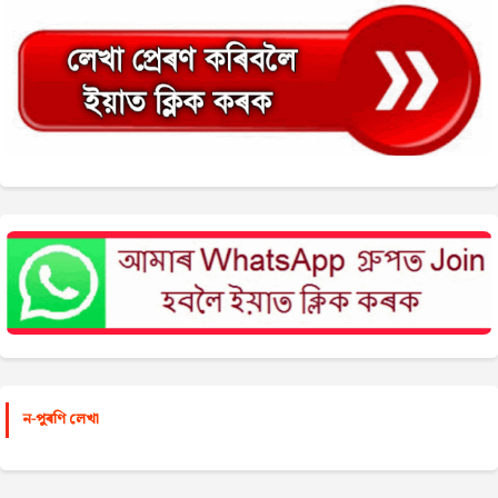
ন-পুৰণি লেখা