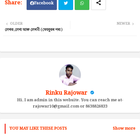
Facebook
Twi
Wh
OLDER
NEWER
লেখক,লেখা আৰু লেখনী (ফেচবুকৰ পৰা)
tter
ats
ap
p
Rinku Rajowar
Hi, I am admin in this website. You can reach me at-
rajowar10@gmaiI.com or 8638826833
YOU MAY LIKE THESE POSTS
Show more