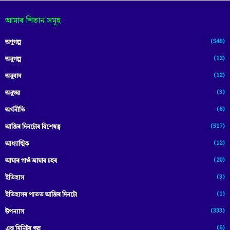
আমাৰ শিতান সমূহ
(546)
অণুগল্প
(12)
অনুগল্প
(12)
অনুবাদ
(3)
অনুভৱ
(6)
অৰ্থনীতি
(517)
আজিৰ দিনটোৰ বিশেষত্ব
(12)
আধ্যাত্মিক
(20)
আমাৰ গাওঁ আমাৰ চহৰ
(3)
ইতিহাস
(1)
ইতিহাসৰ পাতত আজিৰ দিনটো
(333)
উপন্যাস
(6)
এক মিনিটৰ গল্প