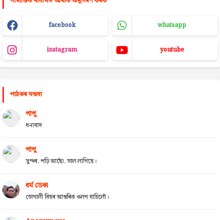
সামাজিক মাধ্যমত আমাক অনুসৰণ কৰক
facebook
whatsapp
instagram
youtube
পাঠকৰ মন্তব্য
পাপু
ধন্যবাদ
পাপু
সুন্দৰ, পঢ়ি আছোঁ, ভাল লাগিছে।
ধৰ্ম ডেকা
ভোগালী বিহুৰ আন্তৰিক ওলগ যাচিলোঁ।