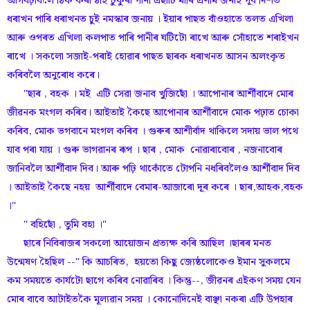
আগবঢ়াবলৈ ঠিক কৰা ঠাই টুকুৰা পানী এছাটি মাৰি প্ৰণাম জনাই পূব দিশত
ধৰাখন পাৰি ধৰাখনত চুই নমস্কাৰ জনায় । ইয়াৰ পাছত বাঁওহাতে তলত এখিলা
আৰু ওপৰত এখিলা কলপাত পাৰি পানীৰ ঘটিটো ৰাখে আৰু সোঁহাতে শৰাইখন
ৰাখে । সকলো সজাই-পৰাই হোৱাৰ পাছত ছাৰক ধৰাখনত আসন অলংকৃত
কৰিবলৈ অনুৰোধ কৰে।
"ছাৰ , বহক । মই এটি সেৱা জনাব খুজিছোঁ । আপোনাৰ আৰ্শীবাদে মোৰ
জীৱনক মংগল কৰিব। আইতাই কৈছে আপোনাৰ আৰ্শীবাদে মোক পঢ়াত চোকা
কৰিব, মোক ভগবানে মংগল কৰিব । গুৰুৰ আশীৰ্বাদ থাকিলে সদায় ভাল পথে
যাব পৰা যায় । গুৰু ভাগৱানৰ ৰূপ । ছাৰ , মোক নোৱাৰাবোৰ , নজনাবোৰ
জানিবলৈ আৰ্শীবাদ দিব। আৰু পঢ়ি থাকোঁতে টোপনি নধৰিবলৈও আৰ্শীবাদ দিব
। আইতাই কৈছে নহয় আৰ্শীবাদে বেমাৰ-আজাৰো দূৰ কৰে । ছাৰ,আহক,বহক
।"
" বহিছোঁ , তুমি বহা ।"
ছাৰে নিবিৰাজৰ সকলো আয়োজন প্ৰত্যক্ষ কৰি আছিল ।ছাৰৰ মনত
উন্মেষণ হৈছিল --" কি আচৰিত, হয়তো কিছু জ্যেষ্ঠলোকেও ইমান সুকলমে
কম সময়তে কাৰ্যটো ছাগে কৰিব নোৱাৰিব । কিন্তু--, জীৱনৰ এইকণ সময় যেন
মোৰ বাবে আটাইতকৈ মূল্যৱান সময় । কোনোদিনেই বাঞ্ছা নকৰা এটি উপহাৰ