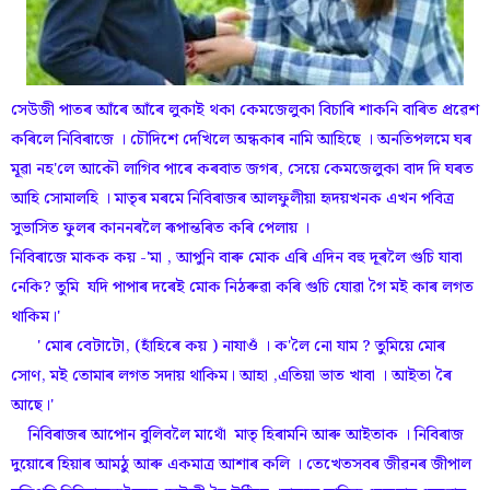
সেউজী পাতৰ আঁৰে আঁৰে লুকাই থকা কেমজেলুকা বিচাৰি শাকনি বাৰিত প্ৰৱেশ
কৰিলে নিবিৰাজে । চৌদিশে দেখিলে অন্ধকাৰ নামি আহিছে । অনতিপলমে ঘৰ
মূৱা নহ'লে আকৌ লাগিব পাৰে কৰবাত জগৰ, সেয়ে কেমজেলুকা বাদ দি ঘৰত
আহি সোমালহি । মাতৃৰ মৰমে নিবিৰাজৰ আলফুলীয়া হৃদয়খনক এখন পবিত্ৰ
সুভাসিত ফুলৰ কাননৰলৈ ৰূপান্তৰিত কৰি পেলায় ।
নিবিৰাজে মাকক কয় -'মা , আপুনি বাৰু মোক এৰি এদিন বহু দূৰলৈ গুচি যাবা
নেকি? তুমি যদি পাপাৰ দৰেই মোক নিঠৰুৱা কৰি গুচি যোৱা গৈ মই কাৰ লগত
থাকিম।'
' মোৰ বেটাটো, (হাঁহিৰে কয় ) নাযাওঁ । ক'লৈ নো যাম ? তুমিয়ে মোৰ
সোণ, মই তোমাৰ লগত সদায় থাকিম। আহা ,এতিয়া ভাত খাবা । আইতা ৰৈ
আছে।'
নিবিৰাজৰ আপোন বুলিবলৈ মাথোঁ মাতৃ হিৰামনি আৰু আইতাক । নিবিৰাজ
দুয়োৰে হিয়াৰ আমঠু আৰু একমাত্ৰ আশাৰ কলি । তেখেতসবৰ জীৱনৰ জীপাল