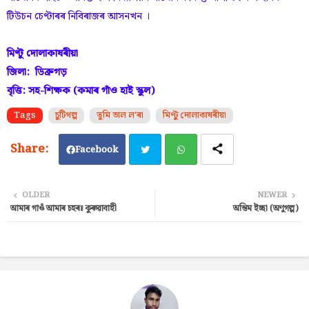
টিউচন চেণ্টাৰৰ নিবিৰাজৰ আসনখন ।
মিণ্টু দোলাকাষৰীয়া
জিলা: ডিব্ৰুগড়
বৃত্তি: সহ-শিক্ষক (কমাৰ গাঁও হাই স্কুল)
Tags
চুটিগল্প
তুমি ভাল ল'ৰা
মিণ্টু দোলাকাষৰীয়া
Facebook
Twi
Wh
OLDER
NEWER
আমাৰ গাওঁ আমাৰ চহৰঃ কুৰুৱাবাহী
অন্তিম ইচ্ছা (অণুগল্প)
tter
ats
ap
p