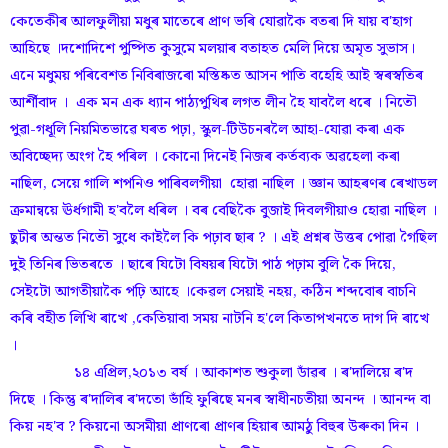
কেতেকীৰ আলফুলীয়া মধুৰ মাতেৰে প্ৰাণ ভৰি যোৱাকৈ বতৰা দি যায় ব'হাগ
আহিছে ।দশোদিশে পুষ্পিত কুসুমে মলয়াৰ বতাহত মেলি দিয়ে অমৃত সুভাস।
এনে মধুময় পৰিবেশত নিবিৰাজৰো মস্তিষ্কত আসন পাতি বহেহি আই স্বৰস্বতিৰ
আৰ্শীবাদ । এক মন এক ধ্যান পাঠ্যপুথিৰ লগত লীন হৈ যাবলৈ ধৰে । নিতৌ
পুৱা-গধূলি নিয়মিতভাৱে ঘৰত পঢ়া, স্কুল-টিউচনৰলৈ আহা-যোৱা কৰা এক
অবিচ্ছেদ্য অংগ হৈ পৰিল । কোনো দিনেই নিজৰ কৰ্তব্যক অৱহেলা কৰা
নাছিল, সেয়ে গালি শপনিও পাৰিবলগীয়া হোৱা নাছিল । জ্ঞান আহৰণৰ ৰেখাডল
ক্ৰমান্বয়ে ঊৰ্ধগামী হ'বলৈ ধৰিল । বৰ বেছিকৈ বুজাই দিবলগীয়াও হোৱা নাছিল ।
ছুটীৰ অন্তত নিতৌ সুধে কাইলৈ কি পঢ়াব ছাৰ ? । এই প্ৰশ্নৰ উত্তৰ পোৱা গৈছিল
দুই তিনিৰ ভিতৰতে । ছাৰে যিটো বিষয়ৰ যিটো পাঠ পঢ়াম বুলি কৈ দিয়ে,
সেইটো আগতীয়াকৈ পঢ়ি আহে ।কেৱল সেয়াই নহয়, কঠিন শব্দবোৰ বাচনি
কৰি বহীত লিখি ৰাখে ,কেতিয়াবা সময় নাটনি হ'লে কিতাপখনতে দাগ দি ৰাখে
।
১৪ এপ্ৰিল,২০১৩ বৰ্ষ । আকাশত শুকুলা ডাঁৱৰ । ৰ'দালিয়ে ৰ'দ
দিছে । কিন্তু ৰ'দালিৰ ৰ'দতো ভাঁহি ফুৰিছে মনৰ স্বাধীনচতীয়া অনন্দ । আনন্দ বা
কিয় নহ'ব ? কিয়নো অসমীয়া প্ৰাণৰো প্ৰাণৰ হিয়াৰ আমঠু বিহুৰ উৰুকা দিন ।