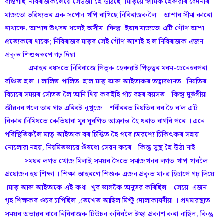
বন্তিগছি নিবিৰাজকলৈয়ে সেউজী হৈ উঠিছে ।মাতৃয়ে স্বামিক হেৰুৱাৰ বেদনাৰ
মাজতো ভৱিষ্যতৰ এক সপোন খপি ৰাখিছে নিবিৰাজকলৈ । আশাৰ সীমা কাৰো
নাথাকে, আশাৰ উৎসৰ থলেই অসীম ।কিন্তু ইয়াৰ মাজতো এটি গৌণ আশা
প্ৰত্যেকৰে থাকে; নিবিৰাজৰ মাতৃৰ সেই গৌণ আশাই হ'ল নিবিৰাজক এজন
প্ৰকৃত শিশুস্বৰূপে গঢ় দিয়া ।
এমাহৰ বয়সতে নিবিৰাজে পিতৃক হেৰুৱাই পিতৃত্বৰ মৰম-চেনেহৰপৰা
বঞ্চিত হ'ল । লালিত-পালিত হ'ল মাতৃ আৰু আইতাকৰ তত্বাৱধানত। নিয়তিৰ
বিচাৰে সময়ৰ সোঁতত লৈ আনি থিয় কৰাইহি পাঁচ বছৰ বয়সত । কিন্তু দুৰ্ভগীয়া
জীৱনৰ পলে তাৰ পাছ এৰিবই নুখুজে । শৰীৰৰত নিয়তিৰ বৰ হৈ ৰ'ল এটি
বিকাৰ।নিমিষতে কেতিয়াবা মূৰ ঘূৰণিত আক্ৰান্ত হৈ ধৰাত বাগৰি পৰে । এনে
পৰিস্থিতিকলৈ মাতৃ-আইতাক বৰ চিন্তিত হৈ পৰে।অৱশ্যে চিকিৎকৰ সহায়
নোলোৱা নহয়, নিয়মিতভাৱে ঔষধো সেৱন কৰে । কিন্তু সুস্থ হৈ উঠা নাই ।
সময়ৰ লগত খোজ মিলাই সময়ৰ সৈতে সমাজখনৰ লগত খাপ খাবলৈ
প্ৰয়োজন হয় শিক্ষা । শিক্ষা আহৰণে শিশুক এজন প্ৰকৃত মানৱ হিচাপে গঢ় দিয়ে
।মাতৃ আৰু আইতাকে এই কথা খুব ভালকৈ অনুভৱ কৰিছিল । সেয়ে এজন
গৃহ শিক্ষকৰ ওচৰ চাপিছিল ,তেখেত আছিল মিণ্টু দোলাকাষৰীয়া । প্ৰথমাৱস্থাত
সময়ৰ অভাৱৰ বাবে নিবিৰাজক টিউচন কৰিবলৈ ইচ্ছা প্ৰকাশ কৰা নাছিল, কিন্তু