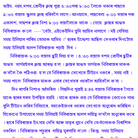
অষ্টম, নৱম,দশম,শ্ৰেণীৰ ক্লাছ পুৱা ৫:৩০পৰা ৮:৩০ লৈকে থকাৰ পাছতে
৯:৩০ বজাত স্কুলত ক্লাছ ধৰিবগৈ লাগে। আনহাতে, পাছবেলা ৩:০০ বজাৰ পৰা
একাদশ, দাদ্বশৰ ক্লাছ নিশা ৮:০০ বজালৈকে থাকে । সেয়ে ক্লাছৰ অন্তত
নিবিৰাজক ক'লে ----"বেটা, এইকেইদিন তুমি আহিব নালাগে । মই যেতিয়া
সময় উলিয়াব পাৰিম তোমাক মাতিম ।" ছাৰৰ উদ্দেশ্য আছিল-দেওবাৰ দিনটোত
সময় উলিয়াই অলপ নিবিৰাজক পঢ়াই দিব ।
নিবিৰাজক ৬:০০ বজাত ছুটী দিয়া হ'ল । ৫:৩০ বজাত দশম শ্ৰেণীৰ ছুটীৰ
অন্তত ভাৰ্গৱহঁতৰ ক্লাছ আৰম্ভ হ'ল । ক্লাছৰ অন্তত ভাৰ্গৱক নিবিৰাজৰ মাকক
ক'বলৈ কৈ পঠিওৱা হ'ল যে নিবিৰাজক তেখেতে টিউচন নকৰে , সময় নাই ।
সময় পালে নিবিৰাজৰ মাকক এবাৰ তেখেতৰ ওচৰলৈ আহিবলৈ ক'বা ।
দিন বাগৰি নিশাও আঁতৰিল । পিছদিনা পুৱাই ৪:৪৫ বজাত নিবিৰাজৰ সৈতে
মাকে ছাৰৰ ঘৰত উপস্থিত হয়হি । মাকে ছাৰক কয় যে নিবিৰাজক কোনেও গাধা
বুলি টিউচন কৰিব নিবিচাৰে, বহুকেইজনৰ ওচৰত তেখেতে অনুৰোধ কৰিছিল ।
যিকোনো উপায়েৰে সময় উলিয়াই নিবিৰাজৰ অলপ দায়িত্ব ল'বলৈ অনুৰোধ কৰে
। ছাৰে নিবিৰাজৰ উৎসাহ দেখি আৰু মাতৃৰ লুচন দেখি তেওঁলোকক নিৰাশিত
নকৰিল । নিবিৰাজক পঢ়ুৱাৰ দায়িত্ব মূৰপাতি ল'লে । কিন্তু সময় উলিয়াব