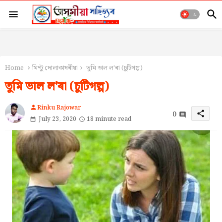
Home
মিণ্টু দোলাকাষৰীয়া
তুমি ভাল ল'ৰা (চুটিগল্প)
তুমি ভাল ল'ৰা (চুটিগল্প)
Rinku Rajowar
person
0
share
July 23, 2020
18 minute read