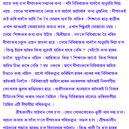
তাতে ভবা হ'ল দীপাংকৰ সন্মানৰ কথা । যদি নিবিৰাজক যাবলৈ অনুমতি দিয়া
নহয় , তেন্তে পৰোক্ষভাৱে কোৱা হ'ব আৰ্চাৰ্য-আৰ্চাৰ্যাৰ কথা নুশুনিবা । দীপাংকই
কষ্ট কৰি ঘৰলৈ আহি কৈ থৈ যোৱাৰ অৰ্থ কি থাকিব । শিক্ষকে ছাত্ৰ-ছাত্ৰীক
এখাপ আগুৱাই যোৱাতোহে কামনা কৰে , এখাপ পিছুৱাই যোৱাতো নহয় ।
সেয়ে শিক্ষকৰ কথা মানা উচিত । দ্বিতীয়তে , নগ'লে নিবিৰাজো হৈ পৰিব
দীপাংকৰ চকুত এজন অসভ্য ছাত্ৰ । সেয়ে নিবিৰাজক যাবলৈ অনুমতি দিয়া হ'ল
। কিন্তু ইয়াৰ আঁৰত কিবা লুকাই থাকিব পাৰে নেকি ? সেইটো কথা ছাৰৰ
মনলৈ সুতুংকৈও নাহিল । আহিবনো কিয় ? শিক্ষকে জানোঁ কিবা শিষ্যৰ
অহিত চিন্তা কৰে নেকি ? হয় নকৰে । ছাগে দীপাংকৰে নিবিৰাজৰ অহিত
চিন্তাও কৰা নাছিল , মাথোঁ পৰিকল্পনা কৰিছিল ছাৰৰ ওচৰৰ পৰা নিবিৰাজক
আঁতৰাই নিবলৈ । নিবিৰাজেই আছিল ছাৰৰ ওচৰৰপৰা আঁতৰাই নিবলগীয়া
তেখেতৰ স্কুলৰ অন্তিমজন ছাত্ৰ । বাকীসকলক অনায়াসে আঁতৰাই নি নিজৰ
টিউচনৰ শিষ্য কৰাত সফল হৈছিল । কিন্তু নিবিৰাজৰ বাবেহে কৰিবলগীয়া
হৈছিল এটি দীঘলীয়া পৰিকল্পনা ।
গ্ৰীষ্মকালীন পাঠদান শেষ হ'ল । ঘোণ পোকবোৰেও কুটি খাব পৰা হ'ল।
আচল কথাত ক'বলৈ গ'লে দীপাংকৰ পৰিকল্পনা সফল হ'ল । গ্ৰীষ্মকালীন
পাঠদানৰ পাছতে আৰম্ভ হ'ল বিদ্যালয়ৰ পাঠদান । কিন্তু খালী হৈ ৰ'ল ছাৰৰ