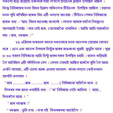
সকলো ছাত্ৰ-ছাত্ৰীয়ে উৰুকাৰ মজা ল'বলৈ টিউচনৰ ক্লাছত উপস্থিত নাছিল ।
কিন্তু নিবিৰাজৰ মনত বিহুৰ উল্লাস থাকিলেও টিউচনত উপস্থিত আছিল । হয়তো
মনত পুহি ৰাখিছিল ছাৰক বিহু এটি ওলগো জনোৱা । টিউচন শেষত নিবিৰাজে
ছাৰক কয় --"ছাৰ, বিহুৰ শুভেচ্ছা জনালোঁ । লগতে আমাৰ ঘৰলৈ নিমন্ত্ৰণো
আগবঢ়াই গৈছোঁ । যাব দেই ছাৰ, নোযোৱাকৈ নাথাকিব । আজি আমি বজাৰলৈ
যাম । ছাৰ, নমস্কাৰ । "
১৫ এপ্ৰিলৰ ফৰকাল বতৰে সকলোৰে মনত আনন্দৰ জোৱাৰ যোগান
ধৰে । এনে এক আনন্দ উপহাৰ মিণ্টুৰ ছাৰৰ অন্তৰতো পুৱাই ভুমুকি মাৰে । পুৱা
৮:৩০ বজাত নিবিৰাজে আহি মিণ্টু ছাৰৰ ঘৰত উপস্থিত হয়হি । হাতত কঢ়িয়াই
লৈ আনিছিল এটি পলিথিনৰ বেগ । বেগত সোমাই আছিল ছাৰলৈ বুলি লৈ আহা
এখনি গামোচা, এটি চোলা আৰু এযোৰ তামোল- পাণৰ লগতে কেইখনমান
আগলি কলপাত ।
" ছাৰ ..........ছাৰ ..........ছাৰ .......( নিবিৰাজে মাতিলৈ ধৰে ।)
ভিতৰৰ পৰা ছাৰে ওলাইহি কয় --" অ' নিবিৰাজ বেটা আহিলা ! আহা ,
ভিতৰলৈ আহা । "
" ছাৰ নমস্কাৰ ।"
" নমস্কাৰ , তুমি ব'হা । ৰ'বা মই ভিতৰৰপৰা আহোঁগৈ ।"