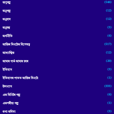
(546)
অণুগল্প
(12)
অনুগল্প
(12)
অনুবাদ
(3)
অনুভৱ
(6)
অৰ্থনীতি
(517)
আজিৰ দিনটোৰ বিশেষত্ব
(12)
আধ্যাত্মিক
(20)
আমাৰ গাওঁ আমাৰ চহৰ
(3)
ইতিহাস
(1)
ইতিহাসৰ পাতত আজিৰ দিনটো
(333)
উপন্যাস
(6)
এক মিনিটৰ গল্প
(1)
একশৰীয়া গল্প
(3)
কথা কবিতা