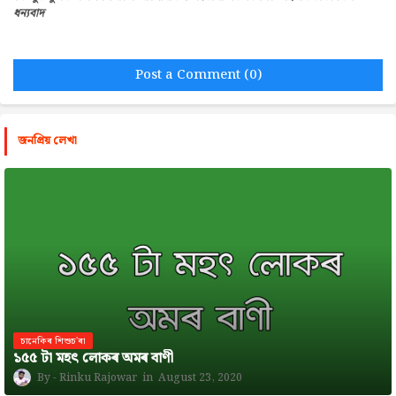
ধন্যবাদ
Post a Comment (0)
জনপ্রিয় লেখা
চানেকিৰ শিশুচ'ৰা
১৫৫ টা মহৎ লোকৰ অমৰ বাণী
Rinku Rajowar
August 23, 2020