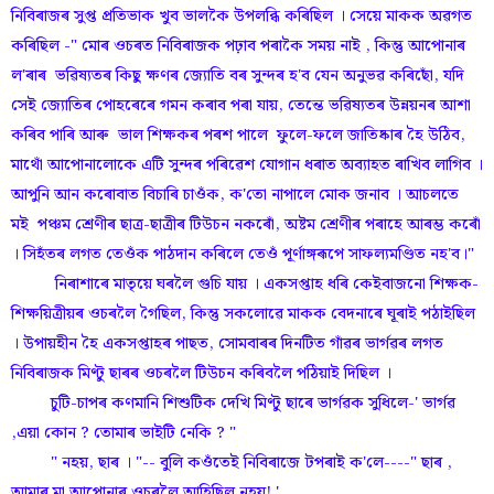
নিবিৰাজৰ সুপ্ত প্ৰতিভাক খুব ভালকৈ উপলব্ধি কৰিছিল । সেয়ে মাকক অৱগত
কৰিছিল -" মোৰ ওচৰত নিবিৰাজক পঢ়াব পৰাকৈ সময় নাই , কিন্তু আপোনাৰ
ল'ৰাৰ ভৱিষ্যতৰ কিছু ক্ষণৰ জ্যোতি বৰ সুন্দৰ হ'ব যেন অনুভৱ কৰিছোঁ, যদি
সেই জ্যোতিৰ পোহৰেৰে গমন কৰাব পৰা যায়, তেন্তে ভৱিষ্যতৰ উন্নয়নৰ আশা
কৰিব পাৰি আৰু ভাল শিক্ষকৰ পৰশ পালে ফুলে-ফলে জাতিষ্কাৰ হৈ উঠিব,
মাথোঁ আপোনালোকে এটি সুন্দৰ পৰিৱেশ যোগান ধৰাত অব্যাহত ৰাখিব লাগিব ।
আপুনি আন কৰোবাত বিচাৰি চাওঁক, ক'তো নাপালে মোক জনাব । আচলতে
মই পঞ্চম শ্ৰেণীৰ ছাত্ৰ-ছাত্ৰীৰ টিউচন নকৰোঁ, অষ্টম শ্ৰেণীৰ পৰাহে আৰম্ভ কৰোঁ
। সিহঁতৰ লগত তেওঁক পাঠদান কৰিলে তেওঁ পূৰ্ণাঙ্গৰূপে সাফল্যমণ্ডিত নহ'ব।"
নিৰাশাৰে মাতৃয়ে ঘৰলৈ গুচি যায় । একসপ্তাহ ধৰি কেইবাজনো শিক্ষক-
শিক্ষয়িত্ৰীয়ৰ ওচৰলৈ গৈছিল, কিন্তু সকলোৱে মাকক বেদনাৰে ঘূৰাই পঠাইছিল
। উপায়হীন হৈ একসপ্তাহৰ পাছত, সোমবাৰৰ দিনটিত গাঁৱৰ ভাৰ্গৱৰ লগত
নিবিৰাজক মিণ্টু ছাৰৰ ওচৰলৈ টিউচন কৰিবলৈ পঠিয়াই দিছিল ।
চুটি-চাপৰ কণমানি শিশুটিক দেখি মিণ্টু ছাৰে ভাৰ্গৱক সুধিলে-' ভাৰ্গৱ
,এয়া কোন ? তোমাৰ ভাইটি নেকি ? "
" নহয়, ছাৰ । "-- বুলি কওঁতেই নিবিৰাজে টপৰাই ক'লে----" ছাৰ ,
আমাৰ মা আপোনাৰ ওচৰলৈ আহিছিল নহয়! '