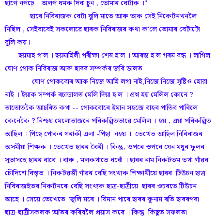
ছাগে নপঢ়ে । অলপ ধমক দিবা চুন , তোমাৰ বেটাক ।"
ছাৰে নিবিৰাজক বেটা বুলি মাতে আৰু তাক সেই নিকেটনখনলৈ
নিছিল , সেইবাবেই সকলোৱে ছাৰক নিবিৰাজৰ কথা ক'লে তোমাৰ বেটাটো
বুলি কয়।
ছয়মাহ গ'ল । ছয়মাহিলী পৰীক্ষা শেষ হ'ল । আৰম্ভ হ'ল গৰম বন্ধ । লাগিল
ঘোণ পোক নিবিৰাজ আৰু ছাৰৰ সম্পৰ্কৰ জৰি ডালত ।
ঘোণ পোকবোৰ আক নিজে আহি লগা নাই,নিজে নিজে সৃষ্টিও হোৱা
নাই । ইয়াক সম্পৰ্ক ৰচাডালত মেলি দিয়া হ'ল । প্ৰশ্ন হয় মেলিল কোনে ?
তাতোতকৈ আচৰিত কথা -- পোকবোৰে ইমান সহজে বাহৰ পাতিব পাৰিলে
কেনেকৈ ? নিশ্চয় মেলোতাজনে পৰিকল্পিতভাৱে মেলিল । হয় , এয়া পৰিকল্পিত
আছিল । পিছে পোকৰ গৰাকী এলা -পিছা নহয় । তেখেত আছিল নিবিৰাজৰ
অসমীয়া শিক্ষক । তেখেত ছাৰৰ বৈৰী । কিন্তু, ওপৰে ওপৰে যেন মধুৰ ফুলৰ
সুভাসহে ছাৰৰ বাবে । বাৰু , মলকথাতে ধৰোঁ । ছাৰৰ নাম নিকটতম তথা গাঁৱৰ
চৌদিশে বিস্তৃত । নিকটৱৰ্ত্তী গাঁৱৰ বেছি সংখ্যক শিক্ষাৰ্থীয়ে ছাৰৰ টিউচন ছাত্ৰ ।
নিবিৰাজহঁতৰ নিকটনৰো বেছি সংখ্যক ছাত্ৰ-ছাত্ৰীয়ে ছাৰৰ ওচৰতে টিউচন
আহে । সেয়ে তেখেতে জ্বলি মৰে । যিমান পাৰে ছাৰৰ কুনাম ৰতি ছাৰৰপৰা
ছাত্ৰ-ছাত্ৰীসকলক আঁতৰ কৰিবলৈ প্ৰয়াস কৰে । কিন্তু কিছুত সফলতা