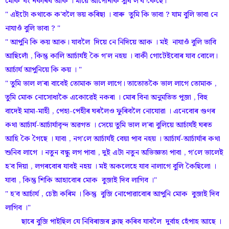
মোক খং নকৰিব আক । মায়ে আপোনাক সুধি ল'ব কৈছে।"
" এইটো কথাকে ক'বলৈ ভয় কৰিছা । বাৰু তুমি কি ভাবা ? যাম বুলি ভাবা নে
নাযাওঁ বুলি ভাবা ? "
" আপুনি কি কয় আক। যাবলৈ দিয়ে নে নিদিয়ে আক । মই নাযাওঁ বুলি ভাবি
আছিলোঁ , কিন্তু কালি আৰ্চাৰ্যই কৈ গ'ল নহয় । বাকী গোটেইবোৰ যাব বোলে।
আৰ্চাৰ্য আপুনিয়ে কি কয় । "
" তুমি ভাল ল'ৰা বাবেই তোমাক ভাল লাগে। তাতোতকৈ ভাল লাগে তোমাক ,
তুমি মোক নোসোধাকৈ একোৱেই নকৰা । মোৰ বিনা অনুমতিত পূজা , বিহু
বাদেই মামা-মাহী , পেহা-পেহীৰ ঘৰলৈও ফুৰিবলৈ নোযোৱা । এনেবোৰ গুণৰ
কথা আৰ্চাৰ্য-আৰ্চাৰ্যাবৃন্দ অৱগত । সেয়ে তুমি ভাল ল'ৰা বুলিয়ে আৰ্চাৰ্যই ঘৰত
আহি কৈ গৈছে । যাবা , নগ'লে আৰ্চাৰ্যই বেয়া পাব নহয় । আৰ্চাৰ্য-আৰ্চাৰ্যাৰ কথা
শুনিব লাগে । নতুন বন্ধু লগ পাবা , দুই এটা নতুন অভিজ্ঞতা পাবা , গ'লে ভালেই
হ'ব দিয়া , লগৰবোৰ যাবই নহয় । মই অকলেহে যাব নালাগে বুলি কৈছিলো ।
যাবা , কিন্তু শিকি আহাবোৰ মোক বুজাই দিব লাগিব ।"
" হ'ব আৰ্চাৰ্য , চেষ্টা কৰিম । কিন্তু বুজি নোপোৱাবোৰ আপুনি মোক বুজাই দিব
লাগিব ।"
ছাৰে বুজি পাইছিল যে নিবিৰাজৰ ক্লাছ কৰিব যাবলৈ দুৰ্বাহ হেঁপাহ আছে ।