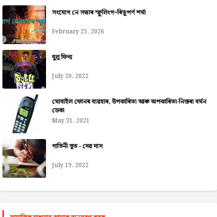
সংযোগ নে সত্তাৰ স্ফুলিংগ~ৰিতুপৰ্ণ শৰ্মা
February 25, 2026
বুলু ফিল্ম
July 20, 2022
মোবাইল ফোনৰ ব্যৱহাৰ, উপকাৰিতা আৰু অপকাৰিতা-নিজৰা বৰ্মন
ডেকা
May 31, 2021
গাভিনী ভূত - দেৱ দাস
July 19, 2022