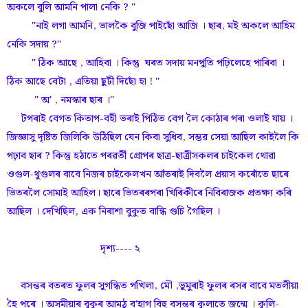
অকলে বুলি আমনি পালা নেকি ? "
"নাই লগা আমনি, ভালকৈ বুজি পাইছোঁ আজি । ছাৰ, মই অকলে আহিম
নেকি সদায় ?"
" ঠিক আছে , আহিবা । কিন্তু ঘৰত সদায় মনপুতি পঢ়িলেহে পাৰিবা ।
ঠিক আছে বেটা , এতিয়া ছুটী দিছোঁ হা ! "
" অ' , নমস্কাৰ ছাৰ ।"
টপৰাই বেগত কিতাপ-বহী ভৰাই পিঠিত বেগ লৈ কোঠাৰ পৰা ওলাই যায় ।
জিজ্ঞাসু দৃষ্টিত জিলিকি উঠিছিল যেন কিবা সুধিব, সম্ভৱ সেয়া আছিল কাইলৈ কি
পঢ়াব ছাৰ ? কিন্তু হঠাতে পৰৱৰ্তী গ্ৰোপৰ ছাত্ৰ-ছাত্ৰীসকলৰ চাইকেল থোৱা
ওগুল-থুগুলৰ বাবে নিজৰ চাইকেলখন আঁতৰাই দিবলৈ প্ৰয়াস কৰোঁতে ছাৰে
ভিতৰলৈ সোমাই আহিল। ছাৰে ভিতৰৰপৰা খিৰিকীৰে নিবিৰাজক প্ৰতক্ষ্য কৰি
আছিল । দেখিছিল, এক নিৰাশা বুকুত বান্ধি গুচি গৈছিল ।
দৃশ্য---- ২
বসন্তৰ বতৰত ফুলৰ সুগন্ধিত পখিলা, মৌ ,ভুমুৰাই ফুলৰ ৰসৰ বাবে মতলীয়া
হৈ পৰে । অসমীয়াৰ বুকুৰ আমঠু ব'হাগ বিহু বসন্তৰ কুলাতে জন্মে । কুলি-