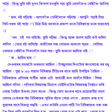
পঢ়োঁ , কিন্তু তুমি যদি দুখন কিতাপ মনপুতি পঢ়া তুমি মোতকৈও বেছিকৈ জানিবা
।"
" ছাৰ, মই পঢ়িছোঁ । আগতকৈ ডেৰিলৈকে পঢ়িছোঁ । আপুনি পঢ়াই দিয়া
খিনি ঘৰত মই পঢ়োঁ ।"( মিঠা মিঠা মাতেৰে প্ৰকাশ কৰে নিবিৰাজে মনৰ ভাৱবোৰ
।)
"ওম , মই গম পাইছোঁ, তুমি পঢ়িছা । কিন্তু আৰু অলপ আমি কষ্ট কৰিব
লাগিব । সেয়ে মই ভাবিছোঁ কাইলৈৰ পৰা তোমাক অকলে পঢ়াম , তেতিয়া
তোমাক বেছিকৈ শিকাবলৈ সময় পাম। তুমি অকলে আহিবা নাই । "
" অ , আহিম ছাৰ ।"
দেওবাৰৰ বতৰটো ফৰকাল আছিল । উজ্জ্বলময় দিনটোৰ ক্ষণবোৰো বৰ মধু
আছিল । পুৱা ৮:৩০ বজাত নিবিৰাজ টিউচনৰ বাবে আহি উপস্থিত হৈছিল ।
নিবিৰাজক এগিলাছ গাখীৰ আৰু এটা জাহাজী কল খাবলৈ দিছিল । বিষয়
আছিল গণিত । গণিতৰ বিষয়বস্তু হিচাপে সেইদিনটোৰ বিষয়বস্তু নিৰ্বাচন কৰি
লোৱা হৈছিল উকলা যোগ অংক । কিন্তু যোগ অংকৰ বাবে প্ৰয়োজনীয় সমল
যোগৰ নেওঁতাৰ সাঁচ নিবিৰাজৰ স্মৃতিৰ সাঁচত পোৱা নগ'ল , প্ৰয়োগ কৰা হ'ল
বুজাবৰ বাবে বিকল্প পদ্ধতি । এখন কটাৰি এডাল লাঠি লৈ নিবিৰাজক সৰু সৰু