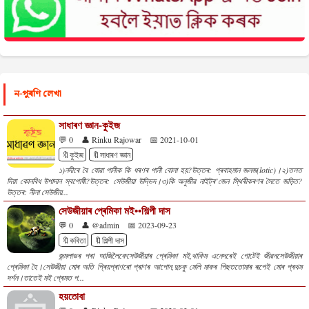
ন-পুৰণি লেখা
সাধাৰণ জ্ঞান-কুইজ
💬 0
👤 Rinku Rajowar
📅 2021-10-01
🔖কুইজ
🔖সাধাৰণ জ্ঞান
১)নদীৰে বৈ যোৱা পানীক কি ধৰণৰ পানী বোলা হয়?উত্তৰ: প্ৰবাহমান জলজ(lotic)।২)তলত
দিয়া কোনবিধ উপাদান স্বপোষী?উত্তৰ: সেউজীয়া উদ্ভিদ।৩)কি অনুজীৱ নাইট্ৰ’জেন স্থিৰীকৰণৰ সৈতে জড়িত?
উত্তৰ: নীলা সেউজীয়...
সেউজীয়াৰ প্ৰেমিকা মই••শিল্পী দাস
💬 0
👤 @admin
📅 2023-09-23
🔖কবিতা
🔖শিল্পী দাস
জন্মলাভৰ পৰা আজিলৈকেসেউজীয়াৰ প্ৰেমিকা মই,থাকিম এনেদৰেই গোটেই জীৱনসেউজীয়াৰ
প্ৰেমিকা হৈ।সেউজীয়া মোৰ অতি প্ৰিয়প্ৰাণৰো প্ৰাণৰ আপোন,দুচকু মেলি মাকৰ পিছততোমাৰ ৰূপেই মোৰ প্ৰথম
দৰ্শন।তাতেই মই প্ৰেমত প...
হয়তোবা