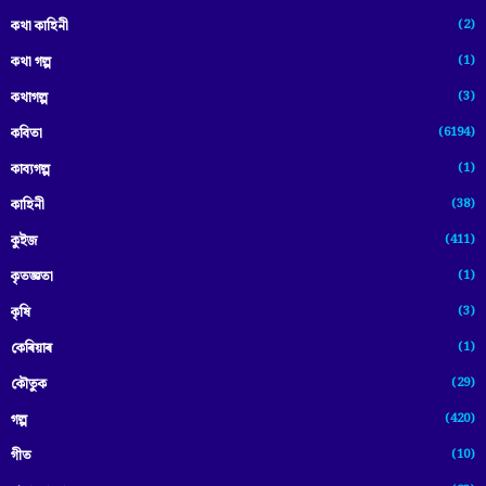
(2)
কথা কাহিনী
(1)
কথা গল্প
(3)
কথাগল্প
(6194)
কবিতা
(1)
কাব্যগল্প
(38)
কাহিনী
(411)
কুইজ
(1)
কৃতজ্ঞতা
(3)
কৃষি
(1)
কেৰিয়াৰ
(29)
কৌতুক
(420)
গল্প
(10)
গীত