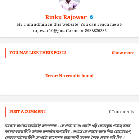
Rinku Rajowar
Hi, I am admin in this website. You can reach me at-
rajowar10@gmaiI.com or 8638826833
YOU MAY LIKE THESE POSTS
Show more
Error:
No results found
0Comments
POST A COMMENT
নমস্কাৰ স্বাগতম জনাইছোঁ আপোনাক । লেখাটো বা সংখ্যাটো পঢ়ি কেনেকুৱা পাইছে তলত
কমেন্ট বক্সত লিখি আমাক জনাবলৈ নাপাহৰিব । লগতে লেখাটোৰ তলত দিয়া হোৱাটচএপ,
ফেচবুক বুটামত টিপি লেখাটো আপোনাৰ শুভাংকাশী সকলৰ সৈতে শ্বেয়াৰ কৰি দিব ।