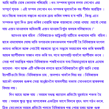
আহি আজি মোৰ কোলাত পৰিছেহি । ধন-সম্পদৰ মূল্যৰ লগত দেখোন এয়া
সম্পূৰ্ণ পৃথক । এই সম্পদ দেখোন ধন-সম্পদৰ মূল্যতকৈ বহু শীৰ্ষত অৱস্থিত ।
মনে বিচৰা সকলো বস্তুকে ধনেৰে ক্ৰয় কৰিব সক্ষম হ'ব পাৰি , কিন্তু এনে
সম্পদক মূল্য দিও ক্ৰয় কৰিব নোৱাৰি আৰু বজাৰতো পোৱা নাযায় ।মাথোঁ পোৱা
যায় এজন মানৱতাৰ অধিকাৰী এজন মানৱৰ নিখুঁত হৃদয়ৰ দলিছাতহে।"
আসনত ছাৰ বহিল । নিবিৰাজেও আঁঠুকাঢ়ি মাটিতে কৰযোৰ পাতি বহিল।
ছাৰে নামঘোষাৰ ঘোষা মাতি ভগৱনাৰ চৰণকমলৰ শৰণাৰ্থী হৈ নিবিৰাজৰ মংগল
কামনা কৰিলে আৰু গোটেই বছৰতো সুখে-সন্তুষে সময়বোৰ পাৰ কৰি স্বৰস্বতী
আয়ৰ আৰ্শীবাদত সজ্ঞান লাভ কৰি সৎ পথে আগবাঢ়ি যাবলৈ আৰ্শীবাদ কৰে ।
সেৱা পৰ্ব সমাপ্তিৰ পাছত নিবিৰাজক শৰাইখনতে যথা নিয়মানুসাৰে ছাৰে এযোৰ
তামোল- পাণ আৰু এটি দক্ষিণাৰ লগতে ছাৰে নিবিৰাজলৈ বুলি আনি থোৱা
ইচপৰ্টিঙটো দিয়ে। নিবিৰাজক চাহ , জলপান খাবলৈ দিয়া হয় । নিবিৰাজৰ
আকৌ নামঘৰৰ গুৰুৰ সেৱা অনুষ্ঠানলৈ যাবলগীয়া থকাত সোনকালে ছাৰৰপৰা
বিদায় লয়।
দিন আহে আৰু যায় । সময়ৰ সম্বন্ধ ৰচাডাল প্ৰতিটো মূহুৰ্ততে শকত হৈ
যায় । সময়ৰ ক্ষুদ্ৰ ক্ষুদ্ৰ ভাগবোৰৰ একত্ৰিত ভাগে যিদৰে বৃহৎ ভাগ গঠন কৰে,
ঠিক তেনেদৰে সময়ৰ প্ৰতিটো পলতে নিবিৰাজৰ পৰা পোৱা মৰম আৰু গুৰু