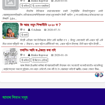
💬 0
👤 Rinku Rajowar
📅 2020-03-01
🔖কবিতা
🔖হেমেন হাজৰিকা
দিনটোৰ ইতিবাচক কথাবোৰমোনাত ভৰাই লৈপৃথিৱীক বিলাবলৈপুৱাতে ওলাই
যোৱামানুহজনসন্ধিয়ালৈ নেতিবাচকচোলাপিন্ধিকৰাল বান্ধা চকুৰেঘৰলৈ উলটি আহিল |শেন চৰাইবোৰএনেকৈয়েফেচা হয়
কিজানি ||&n...
কি আছে নতুন শিক্ষানীতি ২০২০ ত ?
💬 0
👤 ©Admin
📅 2020-07-31
🔖বাৰ্তা
ডিগ্ৰী এতিয়াৰ পৰা তিনিবছৰৰ ঠাইত চাৰি বছৰীয়া হ'ব । কিন্তু কোনোবাই যদি এবছৰ পঢ়ি এৰি
দিয়ে তাৰো স্বীকৃতি পাব । কিয়নো ১ বছৰ পঢ়িলে চাৰ্টিফিকেট পাব, ২বছৰ পঢ়িলে ডিপ্লমা, তিনি বছৰ পঢ়িল ডিগ্ৰী ...
তথাপিও আমি কণ্ঠৰূদ্ধ কৰা নাই
💬 0
👤 Rinku Rajowar
📅 2020-01-16
🔖কবিতা
🔖জিতেন চেতিয়া
আৰু কিমান চিঞৰিবা কলিজা কঁপোৱাপ্ৰতিবাদী বিপ্লৱৰ গান !শুনোতাই শুনেভাঁবোতাইও ভাবেকিন্তু
;কাৰ্য়্যক্ষেত্ৰত সকলো ফুটুকাৰ ফেন ৷বহুত দেখিলোঁ তেজ নদী হৈ বৈ যোৱাবহুত শুনিলোঁ আত্মীয় হেৰুৱা শোকত নীৰৱ...
আমাৰ শিতান সমূহ