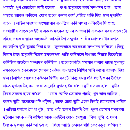
কৈ কিছু লাঠি বনাবলৈ দিয়া হ'ল , সম্মুখত থোৱা হ'ল এটা পাত্ৰ , কোৱা হ'ল
পাত্ৰটো পূৰ্ণ হোৱাকৈ লাঠি বনোৱা । কথা অনুসাৰে কাৰ্য সম্পাদন হ'ল । তাৰ
পাছতে আৰম্ভ কৰিলে যোগ অংক কৰাৰ কাৰ্য ,বহীত পাতি দিয়া হ'ল দুশাৰীয়া
অংক । লাঠিৰ সহায়ত সংখ্যাবোৰ একত্ৰিত কৰি গণণা কৰিবলৈ দি প্ৰাপ্ত
সংখ্যাটিৰ আংককেইটাৰ একক দহকৰ স্থানৰ আভাস দি এককৰ ঘৰৰ অংকটো
বহিব, দহকৰ স্থানৰ অংকটো আঁতৰি গৈ সম্মুখৰ শাৰীৰ যোগলটোৰ লগত
লগলাগিব বুলি বুজাই দিয়া হ'ল । সুন্দৰভাৱে অংকটো সম্পাদন কৰিলে । কিছু
নিজৰ ইচ্ছা অনুসৰি নিজৰ তৰফৰপৰা পাতি কৰিবলৈ উৎসাহ দিয়াত যিকেইটা
কৰিছিল শুদ্ধকৈ সম্পাদন কৰিছিল । অংককেইটা সমাধান কৰাৰ পাছত মুখস্হ
নথকাকেও কেনেদৰে যোগৰ নেওঁতা অনায়াসে লিখিব পাৰি তাৰো আভাস দিয়া
হ'ল। লিখিত যোগৰ নেওঁতাৰ দ্বিতীয় ঘৰটো কিছু সময় ধৰি পঢ়াই থকা হৈছিল
যাতে মুখস্হ হৈ ৰয়। ভবা অনুসৰি মুখস্হ হৈ ৰ'ল । ছুটীৰ সময় হ'ল । ছুটীৰ
দিবৰ সময়ত ছাৰে ক'লে----' মোৰ আজি তোমাক পঢ়াই খুব ভাল লাগিল ,
কাৰণ তুমি মনোযোগ দি পঢ়িলা , আৰু চোৱা তুমি একে দিনাই ইমানবোৰ পাৰিলা
। এতিয়া ঘৰলৈ গৈ গা ধুই , ভাত খাই অলপ জিৰণি লৈ পুনৰ তোমাৰ মনৰপৰা
দুটামান অংক কৰি ৰাখিবা আৰু কাইলৈ মোক দেখুৱা , নিশা তুমি ৫ ঘৰৰ
লৈকে মুখস্হ কৰি আহিবা হা । পিছে আজি তোমাৰ পঢ়ি কেনেকুৱা লাগিল ?