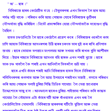
" অ' -- ছাৰ ।"
নিবিৰাজে ছাৰৰ কোঠাটিত ব'হে । টেবুলৰপৰা এখন কিতাপ লৈ ছাৰ আহা
পৰ্যন্ত পঢ়ি থাকে । পৰিধান কৰি আহা পোছাক যোৰে নিবিৰাজৰ কুটিৰৰ
সৌন্দৰ্য্যতা বৃদ্ধি কৰিছিল । নিতৌ প্ৰত্যক্ষৰিত হোৱা সৌন্দৰ্য্যতাকৈ দহোগুণ বৃদ্ধি
হৈছিল ।
হাতত চফডানিটো লৈ ছাৰে কোঠালৈ প্ৰৱেশ কৰে । নিবিৰাজৰ ওচৰলৈ কাষ
চাপি আহাত নিবিৰাজে আসনৰপৰা উঠি ছাৰৰ চৰণত তাৰ দুই কৰ ৰাখি প্ৰণিপাত
জনায় । ছাৰে তোমাক ভগৱানে মংগলময় আৰু সখময় কৰি ৰাখক বুলি আৰ্শীবাদ
দিয়ে । ইয়াৰ পাছতে নিবিৰাজে আসনত বহি ছাৰক এখন শৰাই খুজে । ছাৰে
তাক চফ খাবলৈ কৈ শৰাই এখন আনিবলৈ ভিতৰলৈ গুচি যায় ।
ছাৰে এখনি কাঁহৰ শৰাই আনি নিবিৰাজৰ হাতত দিলে।নিবিৰাজে
পলিথিনৰপৰা কলপাত আৰু লৈ আহা উপহাৰে শৰাইখন সজাই , লগতে পৰিধান
কৰি আহা পোছাক সলাই চুৰিয়া পিন্ধি ডিঙিত গামোচা লৈ সেৱা জনোৱাৰ
উদ্দেশ্যেৰে সাজু হ'ল । আনফালে ছাৰেও চুৰিয়া-পাইজামা পৰিধান কৰি কান্ধত
গামোচা লৈ সোঁহাতত এটা কাঁহৰ ঘটি আৰু বাঁওহাতত এখন ধৰা লৈ
কোঠালিটোত সোমালহি । নিবিৰাজে ছাৰৰপৰা ঘটিটো খুজিল আৰু সেৱা