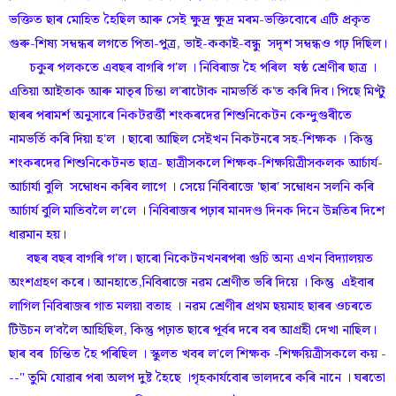
ভক্তিত ছাৰ মোহিত হৈছিল আৰু সেই ক্ষুদ্ৰ ক্ষুদ্ৰ মৰম-ভক্তিবোৰে এটি প্ৰকৃত
গুৰু-শিষ্য সম্বন্ধৰ লগতে পিতা-পুত্ৰ, ভাই-ককাই-বন্ধু সদৃশ সম্বন্ধও গঢ় দিছিল।
চকুৰ পলকতে এবছৰ বাগৰি গ'ল । নিবিৰাজ হৈ পৰিল ষষ্ঠ শ্ৰেণীৰ ছাত্ৰ ।
এতিয়া আইতাক আৰু মাতৃৰ চিন্তা ল'ৰাটোক নামভৰ্তি ক'ত কৰি দিব। পিছে মিণ্টু
ছাৰৰ পৰামৰ্শ অনুসাৰে নিকটৱৰ্ত্তী শংকৰদেৱ শিশুনিকেটন কেন্দুগুৰীতে
নামভৰ্তি কৰি দিয়া হ'ল । ছাৰো আছিল সেইখন নিকটনৰে সহ-শিক্ষক । কিন্তু
শংকৰদেৱ শিশুনিকেটনত ছাত্ৰ- ছাত্ৰীসকলে শিক্ষক-শিক্ষয়িত্ৰীসকলক আৰ্চাৰ্য-
আৰ্চাৰ্যা বুলি সম্বোধন কৰিব লাগে । সেয়ে নিবিৰাজে 'ছাৰ' সম্বোধন সলনি কৰি
আৰ্চাৰ্য বুলি মাতিবলৈ ল'লে । নিবিৰাজৰ পঢ়াৰ মানদণ্ড দিনক দিনে উন্নতিৰ দিশে
ধাৱমান হয়।
বছৰ বছৰ বাগৰি গ'ল। ছাৰো নিকেটনখনৰপৰা গুচি অন্য এখন বিদ্যালয়ত
অংশগ্ৰহণ কৰে। আনহাতে,নিবিৰাজে নৱম শ্ৰেণীত ভৰি দিয়ে । কিন্তু এইবাৰ
লাগিল নিবিৰাজৰ গাত মলয়া বতাহ । নৱম শ্ৰেণীৰ প্ৰথম ছয়মাহ ছাৰৰ ওচৰতে
টিউচন ল'বলৈ আহিছিল, কিন্তু পঢ়াত ছাৰে পূৰ্বৰ দৰে বৰ আগ্ৰহী দেখা নাছিল।
ছাৰ বৰ চিন্তিত হৈ পৰিছিল । স্কুলত খবৰ ল'লে শিক্ষক -শিক্ষয়িত্ৰীসকলে কয় -
--" তুমি যোৱাৰ পৰা অলপ দুষ্ট হৈছে ।গৃহকাৰ্যবোৰ ভালদৰে কৰি নানে । ঘৰতো