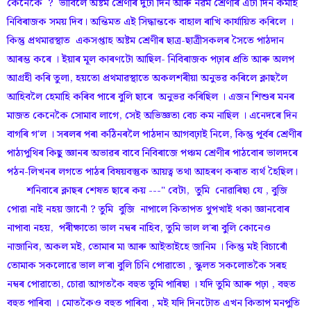
কেনেকৈ ? ভাবিলে অষ্টম শ্ৰেণীৰ দুটা দিন আৰু নৱম শ্ৰেণীৰ এটা দিন কমাই
নিবিৰাজক সময় দিব। অন্তিমত এই সিদ্ধান্তকে বাহাল ৰাখি কাৰ্যায়িত কৰিলে ।
কিন্তু প্ৰথমাৱস্থাত একসপ্তাহ অষ্টম শ্ৰেণীৰ ছাত্ৰ-ছাত্ৰীসকলৰ সৈতে পাঠদান
আৰম্ভ কৰে । ইয়াৰ মূল কাৰণটো আছিল- নিবিৰাজক পঢ়াৰ প্ৰতি আৰু অলপ
আগ্ৰহী কৰি তুলা, হয়তো প্ৰথমাৱস্থাতে অকলশৰীয়া অনুভৱ কৰিলে ক্লাছলৈ
আহিবলৈ হেমাহি কৰিব পাৰে বুলি ছাৰে অনুভৱ কৰিছিল । এজন শিশুৰ মনৰ
মাজত কেনেকৈ সোমাব লাগে, সেই অভিজ্ঞতা বেচ কম নাছিল । এনেদৰে দিন
বাগৰি গ'ল । সৰলৰ পৰা কঠিনৰলৈ পাঠদান আগবঢ়াই নিলে, কিন্তু পূৰ্বৰ শ্ৰেণীৰ
পাঠ্যপুথিৰ কিছু জ্ঞানৰ অভাৱৰ বাবে নিবিৰাজে পঞ্চম শ্ৰেণীৰ পাঠবোৰ ভালদৰে
পঠন-লিখনৰ লগতে পাঠৰ বিষয়বস্তুক আয়ত্ব তথা আহৰণ কৰাত ব্যৰ্থ হৈছিল।
শনিবাৰে ক্লাছৰ শেষত ছাৰে কয় ---" বেটা, তুমি নোৱাৰিছা যে , বুজি
পোৱা নাই নহয় জানোঁ ? তুমি বুজি নাপালে কিতাপত থুপখাই থকা জ্ঞানবোৰ
নাপাবা নহয়, পৰীক্ষাতো ভাল নম্বৰ নাহিব, তুমি ভাল ল'ৰা বুলি কোনেও
নাজানিব, অকল মই, তোমাৰ মা আৰু আইতাইহে জানিম । কিন্তু মই বিচাৰোঁ
তোমাক সকলোৱে ভাল ল'ৰা বুলি চিনি পোৱাতো , স্কুলত সকলোতকৈ সৰহ
নম্বৰ পোৱাতো, চোৱা আগতকৈ বহুত তুমি পাৰিছা । যদি তুমি আৰু পঢ়া , বহুত
বহুত পাৰিবা । মোতকৈও বহুত পাৰিবা , মই যদি দিনটোত এখন কিতাপ মনপুতি