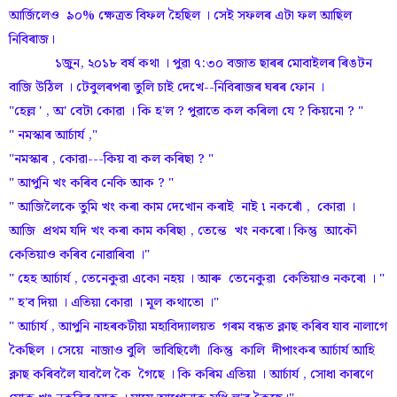
আৰ্জিলেও ৯০% ক্ষেত্ৰত বিফল হৈছিল । সেই সফলৰ এটা ফল আছিল
নিবিৰাজ।
১জুন, ২০১৮ বৰ্ষ কথা । পুৱা ৭:৩০ বজাত ছাৰৰ মোবাইলৰ ৰিঙটন
বাজি উঠিল । টেবুলৰপৰা তুলি চাই দেখে--নিবিৰাজৰ ঘৰৰ ফোন ।
"হেল্ল ' , অ' বেটা কোৱা । কি হ'ল ? পুৱাতে কল কৰিলা যে ? কিয়নো ? "
" নমস্কাৰ আৰ্চাৰ্য ,"
"নমস্কাৰ , কোৱা---কিয় বা কল কৰিছা ? "
" আপুনি খং কৰিব নেকি আক ? "
" আজিলৈকে তুমি খং কৰা কাম দেখোন কৰাই নাই ৷ নকৰোঁ , কোৱা ।
আজি প্ৰথম যদি খং কৰা কাম কৰিছা , তেন্তে খং নকৰো। কিন্তু আকৌ
কেতিয়াও কৰিব নোৱাৰিবা ।"
" হেহ আৰ্চাৰ্য , তেনেকুৱা একো নহয় । আৰু তেনেকুৱা কেতিয়াও নকৰো । "
" হ'ব দিয়া । এতিয়া কোৱা । মূল কথাতো ।"
" আৰ্চাৰ্য , আপুনি নাহৰকটীয়া মহাবিদ্যালয়ত গৰম বন্ধত ক্লাছ কৰিব যাব নালাগে
কৈছিল । সেয়ে নাজাও বুলি ভাবিছিলোঁ ।কিন্তু কালি দীপাংকৰ আৰ্চাৰ্য আহি
ক্লাছ কৰিবলৈ যাবলৈ কৈ গৈছে । কি কৰিম এতিয়া । আৰ্চাৰ্য , সোধা কাৰণে