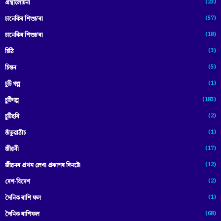
(23)
গ্ৰন্থালোচনা
(57)
চানেকিৰ শিশুচ'ৰা
(18)
চানেকিৰ শিশুচ’ৰা
(3)
চিঠি
(5)
চিন্তন
(1)
চুটি গল্প
(183)
চুটিগল্প
(2)
চুটিছবি
(1)
জঁতুৱাঠাঁচ
(17)
জীৱনী
(12)
জীৱনৰ প্ৰথম লেখা প্ৰকাশৰ দিনটো
(2)
দেশ-বিদেশ
(1)
দৈনিক ৰাশি ফল
(68)
দৈনিক ৰাশিফল