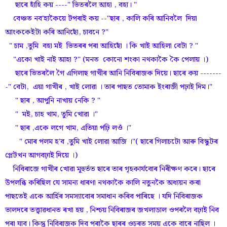
ছাৰে হাঁহি কয় ----" ভিতৰলৈ আহা , বহা। "
বেঞ্চত নব'হাকৈয়ে টপৰাই কয় --"ছাৰ , কালি কৰি আনিবলৈ দিয়া
আংককেইটা কৰি আনিছোঁ, চাবনে ?"
" চাম ,তুমি বহা মই ভিতৰৰ পৰা আহিছোঁ । কি খাই আহিলা বেটা ? "
"একো খাই নাই আহা ?" (মনত কোনো শংকা নথকাকৈ কৈ পেলায় ।)
ছাৰে ভিতৰলৈ গৈ এগিলাছ গাখীৰ আনি নিবিৰাজক দিয়ে। ছাৰে কয় -------
-" বেটা, এয়া গাখীৰ , খাই লোৱা । তাৰ পাছত তোমাক ইংৰাজী পঢ়াই দিম।"
" ছাৰ , আপুনি নাখায় নেকি ? "
" মই, চাহ খাম, তুমি খোৱা ।"
" ছাৰ ,একে লগে খাম, এতিয়া পঢ়ি লওঁ ।"
" মোৰ পলম হ'ব ,তুমি খাই লোৱা আজি ।"( ছাৰে গিলাচটো আৰু বিস্কুটৰ
প্লেটখন আগবঢ়াই দিয়ে ।)
নিবিৰাজে গাখীৰ খোৱা মূহুৰ্তত ছাৰে তাৰ গৃহকাৰ্যবোৰ নিৰীক্ষণ কৰে। ছাৰে
উপলব্ধি কৰিছিল যে সামন্য ধাৰণা নথকাকৈ কালি নতুনকৈ অধ্যয়ন কৰা
পাছতেই একে আৰ্হিৰ সমস্যাবোৰ সমাধান কৰিব পাৰিছে । যদি নিবিৰাজক
ভালদৰে তত্ত্বাৱধানত ৰখা হয় , নিশ্চয় নিবিৰাজৰ জখলাডাল ওপৰলৈ বঢ়াই নিব
পৰা যাব। কিন্তু নিবিৰাজক দিব পৰাকৈ ছাৰৰ ওচৰত সময় একে বাৰে নাছিল ।