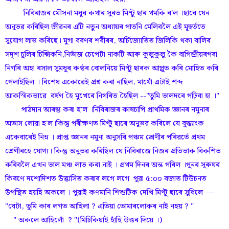
নিবিৰাজৰ মৌসনা মধুৰ কথাৰ সুৰত মিণ্টু ছাৰ থমকি ৰ'ল ।ছাৰে যেন
অনুভৱ কৰিছিল জীৱনৰ এটি নতুন অধ্যায়ৰ পাতনি মেলিবলৈ এই মূহুৰ্ততে
সুযোগ লাভ কৰিছে। মুগা বৰণৰ শৰীৰৰ, অৰ্চিজ্যোতিত জিলিকি থকা বালিৰ
সদৃশ চুলিৰ চিক্মিকনি,নিভাঁজ চেপেটা নাকটি আৰু কুলুকুলু কৈ বাগিন্দ্ৰীয়ৰপৰা
নিগৰি অহা ৰসাল সুমধুৰ কণ্ঠৰ বোলনিয়ে মিণ্টু ছাৰক আপ্লুত কৰি মোহিত কৰি
পেলাইছিল । বিশেষ একোৱেই প্ৰশ্ন কৰা নাছিল, মাথোঁ এটাই শব্দ
আকস্মিকভাৱে বৰ্ষণ হৈ মুখেৰে নিগৰিত হৈছিল --"তুমি ভালদৰে পঢ়িবা হা ।"
পাঠদান আৰম্ভ কৰা হ'ল ।নিবিৰাজৰ কাষচাপি প্ৰাথমিক জ্ঞানৰ নমুনাৰ
অভাস লোৱা হ'ল।কিন্তু পৰীক্ষণত মিণ্টু ছাৰে অনুভৱ কৰিলে যে বুদ্ধ্যাংক
একেবাৰেই নিম্ন । প্ৰাপ্ত জ্ঞানৰ নমুনা অনুসৰি পঞ্চম শ্ৰেণীৰ পৰিৱৰ্তে প্ৰথম
শ্ৰেণীৰহে যোগ্য। কিন্তু অনুভৱ কৰিছিল যে নিবিৰাজে নিজৰ প্ৰতিভাক বিকশিত
কৰিবলৈ এখন ভাল মঞ্চ লাভ কৰা নাই । প্ৰথম দিনৰ অন্ত পৰিল ।পুনৰ সূৰুযৰ
কিৰণে দশোদিশত উদ্ভাসিত কৰাৰ লগে লগে পুৱা ৫:০০ বজাত টিউচনত
উপস্থিত হয়হি অকলে । পুৱাই কণমানি শিশুটিক দেখি মিণ্টু ছাৰে সুধিলে ---
"বেটা, তুমি কাৰ লগত আহিলা ? এতিয়া তোমাৰলোকৰ নাই নহয় ? "
" অকলে আহিলোঁ ? "(মিচিকিয়াই হাঁহি উত্তৰ দিয়ে ।)