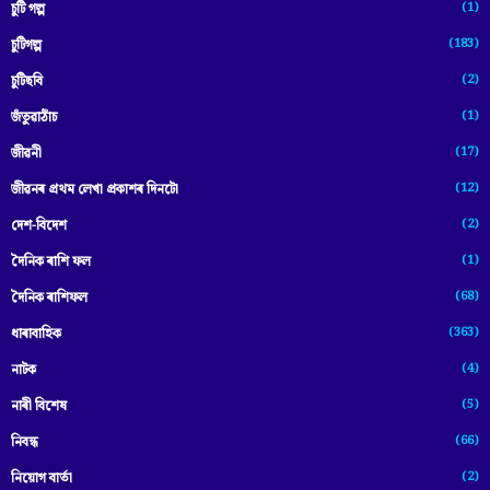
(1)
চুটি গল্প
(183)
চুটিগল্প
(2)
চুটিছবি
(1)
জঁতুৱাঠাঁচ
(17)
জীৱনী
(12)
জীৱনৰ প্ৰথম লেখা প্ৰকাশৰ দিনটো
(2)
দেশ-বিদেশ
(1)
দৈনিক ৰাশি ফল
(68)
দৈনিক ৰাশিফল
(363)
ধাৰাবাহিক
(4)
নাটক
(5)
নাৰী বিশেষ
(66)
নিবন্ধ
(2)
নিয়োগ বাৰ্তা