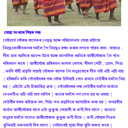
যোৱা সংখ্যাৰ পিছৰ পৰা
সেইমৰ্মে ঘোঁৰাৰ বাপেকৰ নেতৃত্ব আৰু পৰিচালনাত যোৱা ৰাইজে
নিমন্ত্ৰনকাৰীসকলৰ ঘৰলৈ গৈ নিমন্ত্রন ৰক্ষা কৰাৰ লগতে গাঁৱত বাদ্য- বাজানা ,
গীত-মাত আদিৰে আনন্দ উচব আৰু মাংগলিক ধ্বনিৰে জাৰীঘোঁৰাক লৈ গাঁও
পৰিভ্রমণ কৰে | জাৰীঘোঁৰা প্রৰিভ্রমণ কালত দোগৰ, দীঘল পেটী , ঢোল, শিঙা
, কালি বাঁহী প্রভৃতি বজাই ঘোঁৰাক আগত লৈ মানুহবোৰে গীত গাই নাচি নাচি যায়
| হৰিধ্বনি কৰি গোঁসাইঘৰৰ পৰা ঘোঁৰা উলিয়াই পোন প্রথমে দেউৰীৰ ঘৰলৈ নিয়া
হয় | এইটো এটা চিৰাচৰিত্র প্রথা | গোঁসাইঘৰৰ পৰা দেউৰীৰ ঘৰলৈ যাওঁতে
দেওধনীও নাচি নাচি যাব লাগিব | অন্যৰ ঘৰলৈ নগ'লেও হয় বা নাযায় |
দেউৰীৰ ঘৰত ৰাইজক মদ, পিঠা-পনা প্রভৃতিৰে আপ্যায়িত কৰা হয় | ভগৱতীৰ
অৰ্থাত জাৰীঘোঁৰাৰ বাবে এটা কুকুৰা পোৱালী বা কণী দিব লাগে | অন্যান্য
মানুহৰ ঘৰলৈ গলেও জাৰীঘোঁৰাক কুতুৰা কণী দিয়ে | কণী ঘোঁৰাৰ শিঙত
খুন্দিয়াই থকথকাই দিব লাগে | সেইদৰেই পূজা দিয়া বুলি ধাৰণা কৰে |