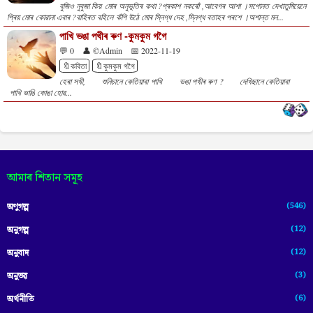
বুজিও নুবুজা কিয় মোৰ অনুভূতিৰ কথা ?প্ৰকাশ নকৰোঁ ,আবেগৰ আশা ।সপোনত দেখাতুমিয়েনে
প্ৰিয় মোৰ কোৱানা এবাৰ ?বাহিৰত বহিলে কঁপি উঠে মোৰ স্নিগ্ধ দেহ ,স্নিগ্ধ বতাহৰ পৰশে ।অশান্ত মন...
পাখি ভঙা পখীৰ ৰুণ -কুমকুম গগৈ
💬 0
👤 ©Admin
📅 2022-11-19
🔖কবিতা
🔖কুমকুম গগৈ
হেৰা সখী, শুনিচানে কেতিয়াবা পাখি ভঙা পখীৰ ৰুণ ? দেখিছানে কেতিয়াবা
পাখি ভাঙি কোঙা হোৱ...
আমাৰ শিতান সমূহ
(546)
অণুগল্প
(12)
অনুগল্প
(12)
অনুবাদ
(3)
অনুভৱ
(6)
অৰ্থনীতি