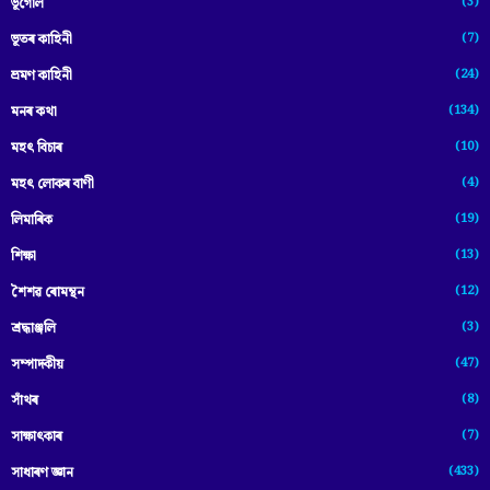
(3)
ভূগোল
(7)
ভূতৰ কাহিনী
(24)
ভ্ৰমণ কাহিনী
(134)
মনৰ কথা
(10)
মহৎ বিচাৰ
(4)
মহৎ লোকৰ বাণী
(19)
লিমাৰিক
(13)
শিক্ষা
(12)
শৈশৱ ৰোমন্থন
(3)
শ্ৰদ্ধাঞ্জলি
(47)
সম্পাদকীয়
(8)
সাঁথৰ
(7)
সাক্ষাৎকাৰ
(433)
সাধাৰণ জ্ঞান