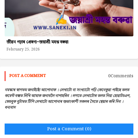
জীৱন গঢ়াৰ প্ৰেৰণা~জয়াশ্ৰী মহন্ত বৰুৱা
February 25, 2026
0Comments
POST A COMMENT
নমস্কাৰ স্বাগতম জনাইছোঁ আপোনাক । লেখাটো বা সংখ্যাটো পঢ়ি কেনেকুৱা পাইছে তলত
কমেন্ট বক্সত লিখি আমাক জনাবলৈ নাপাহৰিব । লগতে লেখাটোৰ তলত দিয়া হোৱাটচএপ,
ফেচবুক বুটামত টিপি লেখাটো আপোনাৰ শুভাংকাশী সকলৰ সৈতে শ্বেয়াৰ কৰি দিব ।
ধন্যবাদ
Post a Comment (0)