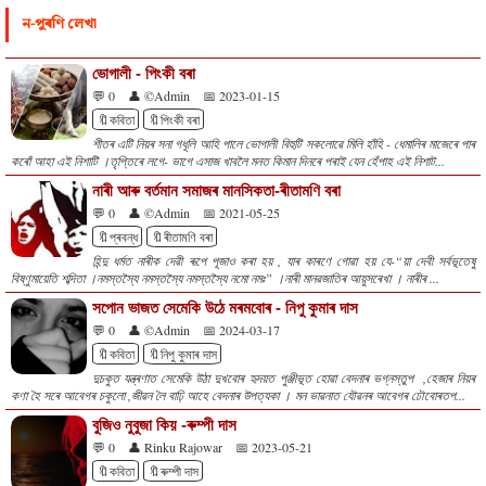
ন-পুৰণি লেখা
ভোগালী - পিংকী বৰা
💬 0
👤 ©Admin
📅 2023-01-15
🔖কবিতা
🔖পিংকী বৰা
শীতৰ এটি নিয়ৰ সনা গধূলি আহি পালে ভোগালী বিহুটি সকলোৱে মিলি হাঁহি - ধেমালিৰ মাজেৰে পাৰ
কৰোঁ আহা এই নিশাটি ।তৃপ্তিৰে লগে- ভাগে এসাজ খাবলৈ মনত কিমান দিনৰে পৰাই যেন হেঁপাহ এই নিশাট...
নাৰী আৰু বৰ্তমান সমাজৰ মানসিকতা-ৰীতামণি বৰা
💬 0
👤 ©Admin
📅 2021-05-25
🔖প্ৰবন্ধ
🔖ৰীতামণি বৰা
‌হিন্দু ধর্মত নাৰীক দেৱী ৰূপে পূজাও কৰা হয় , যাৰ কাৰণে গোৱা হয় যে-“য়া দেবী সর্বভূতেষু
বিষ্ণুমায়েতি শব্দিতা ।নমস্তস্যৈ নমস্তস্যৈ নমস্তস্যৈ নমো নমঃ” ।নাৰী মানৱজাতিৰ আয়ুসৰেখা । নাৰীৰ ...
সপোন ভাজত সেমেকি উঠে মৰমবোৰ - নিপু কুমাৰ দাস
💬 0
👤 ©Admin
📅 2024-03-17
🔖কবিতা
🔖নিপু কুমাৰ দাস
দুচকুত যন্ত্ৰণাত সেমেকি উঠা দুখবোৰ হৃদয়ত পুঞ্জীভূত হোৱা বেদনাৰ ভগ্নস্তুপ ,হেজাৰ নিয়ৰ
কণা হৈ সৰে আবেগৰ চকুলো ,জীৱন লৈ বাঢ়ি আহে বেদনাৰ উপত্যকা । মন ভাৱনাত যৌৱনৰ আবেগৰ ঢৌবোৰতপ...
বুজিও নুবুজা কিয় -ৰুম্পী দাস
💬 0
👤 Rinku Rajowar
📅 2023-05-21
🔖কবিতা
🔖ৰুম্পী দাস