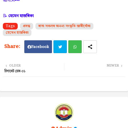
আগলৈ•••
📝
হেমেন হাজৰিকা
Tags
প্ৰবন্ধ
ৰাভা সকলৰ অনন্য সংস্কৃতি জাৰীঘোঁৰা
হেমেন হাজৰিকা
Facebook
Twi
Wh
OLDER
NEWER
চিগাৰেট চোৰ-০১
tter
ats
ap
p