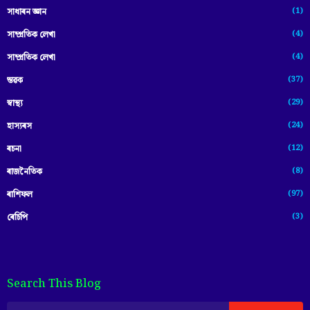
(1)
সাধাৰন জ্ঞান
(4)
সাম্প্রতিক লেখা
(4)
সাম্প্ৰতিক লেখা
(37)
স্তৱক
(29)
স্বাস্থ্য
(24)
হাস্যৰস
(12)
ৰচনা
(8)
ৰাজনৈতিক
(97)
ৰাশিফল
(3)
ৰেচিপি
Search This Blog