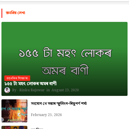
জনপ্রিয় লেখা
চানেকিৰ শিশুচ'ৰা
১৫৫ টা মহৎ লোকৰ অমৰ বাণী
Rinku Rajowar
August 23, 2020
সংযোগ নে সত্তাৰ স্ফুলিংগ~ৰিতুপৰ্ণ শৰ্মা
February 25, 2026