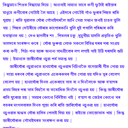
কিছুমানে শিঙত বিন্ধায়ো দিয়ে | অন্যথাই সামান্য ভাবে কণী ফুটাই ৰাইজৰ
মানুহে কণীবোৰ গোটাই লৈ আহে | এইদৰে গোটেই গাঁও ফুৰাৰ পিছত ৰাতি
পুৱায় | ৰাতি পুৱালত ঘোঁৰা গোঁসাইঘৰলৈ আনি সেৱা সন্মান জনাই চাঙত তুলি
থয় | পিছত দেউৰীয়ে ঘোঁৰাৰ কাপোৰকানি খুলি ধুই পখালি পৰিষ্কাৰ কৰি
যথাস্থানত থয় | দেও ছাগলীৰ শং , পিতলৰ চকু ,দুমুখীয়া মাদলি প্রভৃতিও খুলি
ভালদৰে সংৰক্ষণ কৰে | ঘোঁৰা ফুৰুৱা লোক সকলে বিভিন্ন ঘৰৰ পৰা সংগ্রহ
কৰা কণী , পিঠা-পনা আৰু অন্যন্য সামগ্রীবোৰ লগ লগাই খাই উঠি ঘৰাঘৰি গুচি
যায় | ইমানতে জাৰীঘোঁৰা নচুৱা পৰ্ব সমাপ্ত হয় |
জাৰীঘোঁৰা নচুৱাওতে হানাঘোঁৰা নচুওৱাৰ নিচিনাকৈ বগেজাৰী গীত গোৱা হয়
| দয়ো ধৰণৰ ঘোঁৰা নচুৱাওতে একেৰকমৰ গীত গোৱা হয় যদিও সুৰ বেলেগ
বেলেগ হয় | হানাঘোঁৰা দিনত একেৰাহে সাত বা ন দিনলৈকে আৰু ব'হাগৰ
প্রথম বিহুৰ পৰা সাত বিহুলৈ বা ততোধিক দিনলৈ নচুওৱা হয় | কিন্তু জাৰীঘোঁৰা
ৰাতি ঘুৰোৱা হয় | সময়ৰ কোনো নিৰ্দিষ্টতা নাই | ব'হাগ বা জেঠৰ কোনো খৰ
বতৰৰ মংগলবাৰত দিনত পূজা কৰি ৰাতি জাৰিঘোঁৰা নচুওৱা হয় | হানাঘোঁৰা
নচুওৱাৰ অন্তত ঘোঁৰা হাবিত পেলাই দিয়া হয় | ৰাইজে ভোজোভাত খায় | কিন্তু
জাৰীঘোঁৰাক গোঁসাইঘৰত সংৰক্ষণ কৰা হয় |