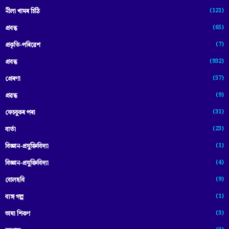
(121)
নীলা খামৰ চিঠি
(65)
প্রবন্ধ
(7)
প্ৰকৃতি-পৰিৱেশ
(932)
প্ৰবন্ধ
(57)
প্ৰেৰণা
(9)
প্ৰৱন্ধ
(31)
ফেচবুকৰ পৰা
(23)
বাৰ্তা
(1)
বিজ্ঞান-প্রযুক্তিবিদ্যা
(4)
বিজ্ঞান-প্ৰযুক্তিবিদ্যা
(9)
বোলছবি
(1)
ব্যঙ্গ গল্প
(3)
ভাষা শিকণ