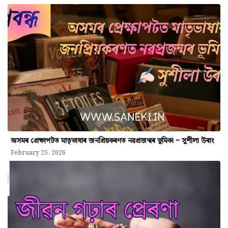
অসমৰ প্ৰেক্ষাপটত মাতৃভাষাৰ জনপ্ৰিয়কৰণত নৱপ্ৰজন্মৰ ভূমিকা ~ সুশীলা উৰাং
February 25, 2026