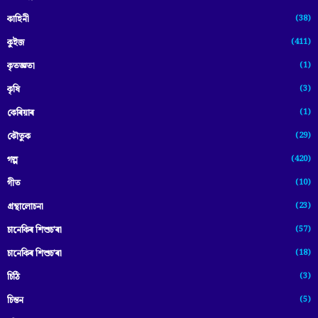
(38)
কাহিনী
(411)
কুইজ
(1)
কৃতজ্ঞতা
(3)
কৃষি
(1)
কেৰিয়াৰ
(29)
কৌতুক
(420)
গল্প
(10)
গীত
(23)
গ্ৰন্থালোচনা
(57)
চানেকিৰ শিশুচ'ৰা
(18)
চানেকিৰ শিশুচ’ৰা
(3)
চিঠি
(5)
চিন্তন