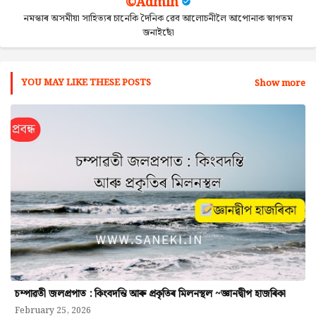
©Admin
নমস্কাৰ অসমীয়া সাহিত্যৰ চানেকি দৈনিক ৱেব আলোচনীলৈ আপোনাক স্বাগতম
জনাইছোঁ
YOU MAY LIKE THESE POSTS
Show more
চম্পাৱতী জলপ্ৰপাত : কিংবদন্তি আৰু প্ৰকৃতিৰ মিলনস্থল ~জ্ঞানদ্বীপ হাজৰিকা
February 25, 2026