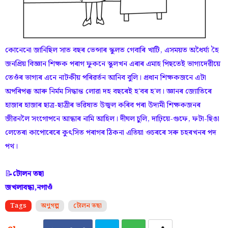
কোনেনো জানিছিল সাত বছৰ ভেন্সাৰ স্কুলত গেবাৰি খাটি, এসময়ত অধৈৰ্য্য হৈ
জনপ্ৰিয় বিজ্ঞান শিক্ষক পৰাগ ফুকনে স্কুলখন এৰাৰ এমাহ পিছতেই ভাগ্যদেৱীয়ে
তেওঁৰ ভাগ্যৰ এনে নাটকীয় পৰিৱৰ্তন আনিব বুলি। প্ৰধান শিক্ষকজনে এটা
অপৰিপক্ক আৰু নিৰ্মম সিদ্ধান্ত লোৱা দহ বছৰেই হ'বৰ হ'ল। জ্ঞানৰ জ্যোতিৰে
হাজাৰ হাজাৰ ছাত্ৰ-ছাত্ৰীৰ ভৱিষ্যত উজ্বল কৰিব পৰা উদ্যমী শিক্ষকজনৰ
জীৱনলৈ সংগোপনে আন্ধাৰ নামি আহিল। দীঘল চুলি, দাঢ়িয়ে-গুফে, ফটা-ছিঙা
লেতেৰা কাপোৰেৰে কুৎসিত পৰাগৰ ঠিকনা এতিয়া ওচৰৰে সৰু চহৰখনৰ পদ
পথ।
📝
টোলন তছা
জখলাবন্ধা,নগাওঁ
Tags
অণুগল্প
টোলন তছা