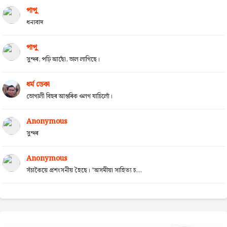
পাপু
ধন্যবাদ
পাপু
সুন্দৰ, পঢ়ি আছোঁ, ভাল লাগিছে।
ধৰ্ম ডেকা
ভোগালী বিহুৰ আন্তৰিক ওলগ যাচিলোঁ।
Anonymous
সুন্দৰ
Anonymous
সঁচাকৈয়ে প্ৰশংসনীয় হৈছে। "অসমীয়া সাহিত্য চ...