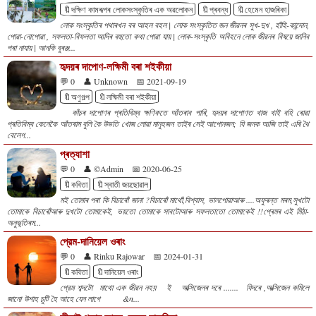
🔖দক্ষিণ কামৰূপৰ লোকসংস্কৃতিৰ এক অৱলোকন
🔖প্ৰবন্ধ
🔖হেমেন হাজৰিকা
লোক সংস্কৃতিৰ পথাৰখন বৰ আহল বহল | লোক সংস্কৃতিত জন জীৱনৰ সুখ-দুখ , হাঁহি-কান্দোন,
পোৱা-নোপোৱা , সফলতা-বিফলতা আদিৰ বহুতো কথা পোৱা যায় | লোক-সংস্কৃতি অবিহনে লোক জীৱনৰ বিষয়ে জানিব
পৰা নাযায় | আনকি বুৰঞ্জ...
হৃদয়ৰ দাপোণ-লক্ষিমী বৰা শইকীয়া
💬 0
👤 Unknown
📅 2021-09-19
🔖অণুগল্প
🔖লক্ষিমী বৰা শইকীয়া
কাঁচৰ দাপোণৰ প্ৰতিবিম্ব ক্ষণিকতে আঁতৰাব পাৰি, হৃদয়ৰ দাপোণত খাজ খাই বহি ৰোৱা
প্ৰতিবিম্ব কেনেকৈ আঁতৰাম বুলি কৈ উভতি খোজ লোৱা মানুহজন তাইৰ সেই আপোনজন; যি জনক আজি তাই এৰি থৈ
বেলেগ...
প্ৰত্যাশা
💬 0
👤 ©Admin
📅 2020-06-25
🔖কবিতা
🔖স্বাতী জয়ছোৱাল
মই তোমাৰ পৰা কি বিচাৰোঁ জানা ?বিচাৰোঁ মাথোঁ,বিশ্বাস, ভালপোৱাআৰু ....অফুৰন্ত মৰম,সুখটো
তোমাকে বিচাৰোঁআৰু দুখটো তোমাকেই, ভয়তো তোমাকে সাবটোআৰু সফলতাতো তোমাকেই !!প্ৰেমৰ এই মিঠা-
অনুভূতিৰম...
প্রেম-দানিয়েল ওৰাং
💬 0
👤 Rinku Rajowar
📅 2024-01-31
🔖কবিতা
🔖দানিয়েল ওৰাং
প্রেম শব্দটো মাথো এক জীৱন নহয় ই অক্সিজেনৰ দৰে ....... যিদৰে ,অক্সিজেন কমিলে
জানো উশাহ চুটি হৈ আহে যেন লাগে &n...