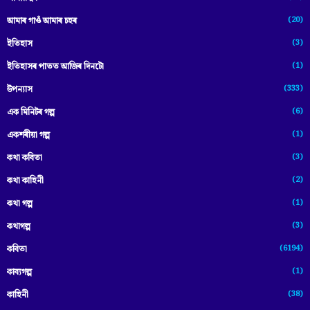
(20)
আমাৰ গাওঁ আমাৰ চহৰ
(3)
ইতিহাস
(1)
ইতিহাসৰ পাতত আজিৰ দিনটো
(333)
উপন্যাস
(6)
এক মিনিটৰ গল্প
(1)
একশৰীয়া গল্প
(3)
কথা কবিতা
(2)
কথা কাহিনী
(1)
কথা গল্প
(3)
কথাগল্প
(6194)
কবিতা
(1)
কাব্যগল্প
(38)
কাহিনী