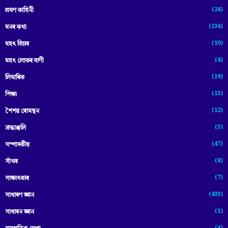
(24)
ভ্ৰমণ কাহিনী
(134)
মনৰ কথা
(10)
মহৎ বিচাৰ
(4)
মহৎ লোকৰ বাণী
(19)
লিমাৰিক
(13)
শিক্ষা
(12)
শৈশৱ ৰোমন্থন
(3)
শ্ৰদ্ধাঞ্জলি
(47)
সম্পাদকীয়
(8)
সাঁথৰ
(7)
সাক্ষাৎকাৰ
(433)
সাধাৰণ জ্ঞান
(1)
সাধাৰন জ্ঞান