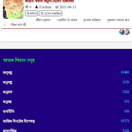
জীয়াই থকাৰ আনন্দ-হেমেন হাজৰিকা
💬 0
👤 ©Admin
📅 2021-06-13
🔖কবিতা
🔖হেমেন হাজৰিকা
জীৱন বলুকাত প্রোথিত হৈ থাকক দুখোজ ভৱিষ্যত সুৰুজৰ পোহৰৰ বাবে
। নিজৰ বাবে জী...
আমাৰ শিতান সমূহ
(546)
অণুগল্প
(12)
অনুগল্প
(12)
অনুবাদ
(3)
অনুভৱ
(6)
অৰ্থনীতি
(517)
আজিৰ দিনটোৰ বিশেষত্ব
(12)
আধ্যাত্মিক