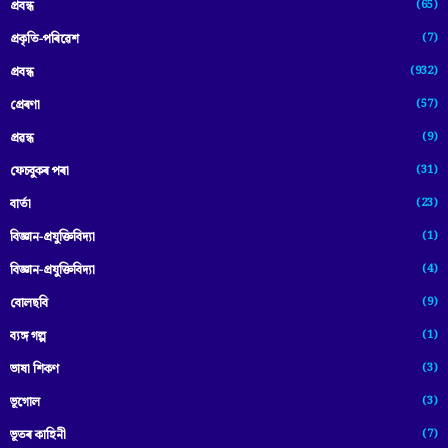
(65)
প্রবন্ধ
(7)
প্ৰকৃতি-পৰিৱেশ
(932)
প্ৰবন্ধ
(57)
প্ৰেৰণা
(9)
প্ৰৱন্ধ
(31)
ফেচবুকৰ পৰা
(23)
বাৰ্তা
(1)
বিজ্ঞান-প্রযুক্তিবিদ্যা
(4)
বিজ্ঞান-প্ৰযুক্তিবিদ্যা
(9)
বোলছবি
(1)
ব্যঙ্গ গল্প
(3)
ভাষা শিকণ
(3)
ভূগোল
(7)
ভূতৰ কাহিনী