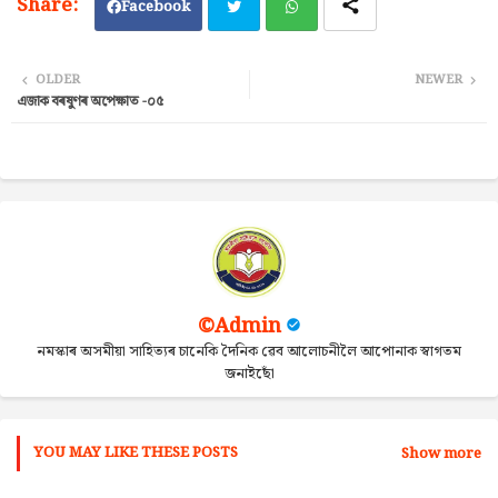
Facebook
Twi
Wh
OLDER
NEWER
এজাক বৰষুণৰ অপেক্ষাত -০৫
tter
ats
ap
p
©Admin
নমস্কাৰ অসমীয়া সাহিত্যৰ চানেকি দৈনিক ৱেব আলোচনীলৈ আপোনাক স্বাগতম
জনাইছোঁ
YOU MAY LIKE THESE POSTS
Show more