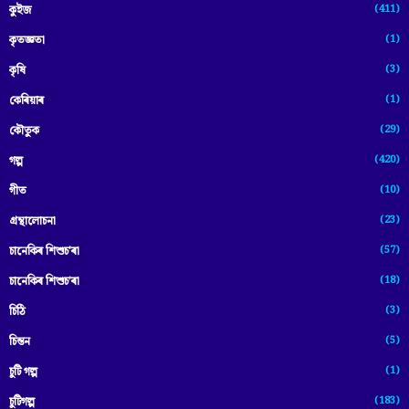
(411)
কুইজ
(1)
কৃতজ্ঞতা
(3)
কৃষি
(1)
কেৰিয়াৰ
(29)
কৌতুক
(420)
গল্প
(10)
গীত
(23)
গ্ৰন্থালোচনা
(57)
চানেকিৰ শিশুচ'ৰা
(18)
চানেকিৰ শিশুচ’ৰা
(3)
চিঠি
(5)
চিন্তন
(1)
চুটি গল্প
(183)
চুটিগল্প