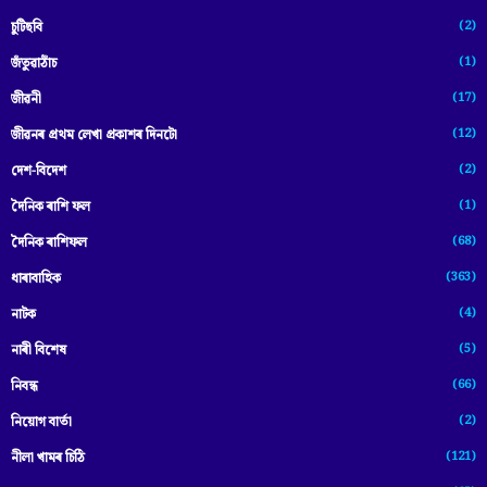
(2)
চুটিছবি
(1)
জঁতুৱাঠাঁচ
(17)
জীৱনী
(12)
জীৱনৰ প্ৰথম লেখা প্ৰকাশৰ দিনটো
(2)
দেশ-বিদেশ
(1)
দৈনিক ৰাশি ফল
(68)
দৈনিক ৰাশিফল
(363)
ধাৰাবাহিক
(4)
নাটক
(5)
নাৰী বিশেষ
(66)
নিবন্ধ
(2)
নিয়োগ বাৰ্তা
(121)
নীলা খামৰ চিঠি