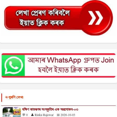
ন-পুৰণি লেখা
দক্ষিণ কামৰূপৰ সংস্কৃতিৰ এক অৱলোকন-০৩
💬 0
👤 Rinku Rajowar
📅 2020-10-03