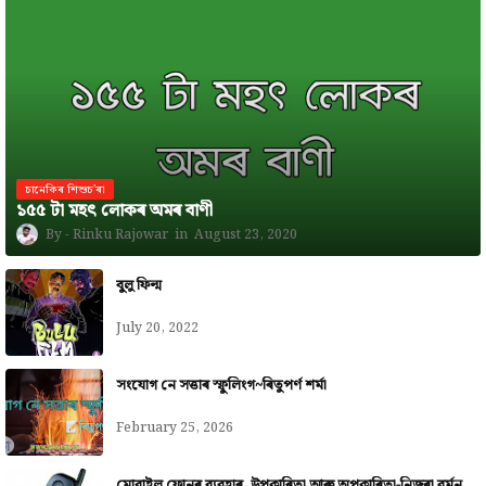
চানেকিৰ শিশুচ'ৰা
১৫৫ টা মহৎ লোকৰ অমৰ বাণী
Rinku Rajowar
August 23, 2020
বুলু ফিল্ম
July 20, 2022
সংযোগ নে সত্তাৰ স্ফুলিংগ~ৰিতুপৰ্ণ শৰ্মা
February 25, 2026
মোবাইল ফোনৰ ব্যৱহাৰ, উপকাৰিতা আৰু অপকাৰিতা-নিজৰা বৰ্মন