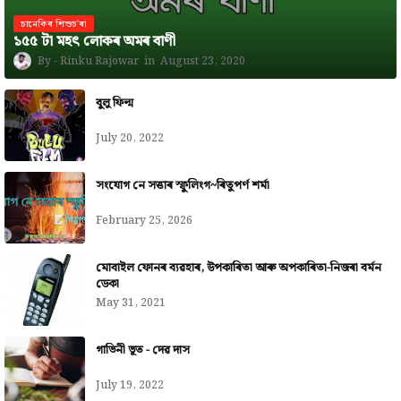
চানেকিৰ শিশুচ'ৰা
১৫৫ টা মহৎ লোকৰ অমৰ বাণী
Rinku Rajowar
August 23, 2020
বুলু ফিল্ম
July 20, 2022
সংযোগ নে সত্তাৰ স্ফুলিংগ~ৰিতুপৰ্ণ শৰ্মা
February 25, 2026
মোবাইল ফোনৰ ব্যৱহাৰ, উপকাৰিতা আৰু অপকাৰিতা-নিজৰা বৰ্মন
ডেকা
May 31, 2021
গাভিনী ভূত - দেৱ দাস
July 19, 2022