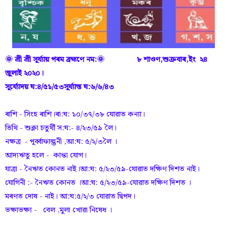
🌞 শ্ৰী শ্ৰী সূৰ্য্যায় পৰম ব্ৰহ্মণে নম:🌞 ৮ শাওণ,শুক্ৰবাৰ,ইং ২৪
জুলাই ২০২০।
সূৰ্য্যোদয় ঘ:৪/৫১/৫৩সূৰ্য্যাস্ত ঘ:৬/৬/৪৩
ৰাশি - সিংহ ৰাশি।ৰা:ঘ: ১০/৩৭/৩৮ যোৱাত কন্যা।
তিথি - শুক্লা চতুৰ্থী স:ঘ:- ৪/২৩/৫৯ লৈ।
নক্ষত্ৰ - পূৰ্ব্বাফাল্গুনী ,আ:ঘ: ৫/২/৩লৈ ।
আদ্যঋতু হলে - কান্তা যোগ।
যাত্ৰা - নৈঋত কোনত নাই।আ:ঘ: ৫/২৩/৫৯-যোৱাত দক্ষিণ দিশত নাই।
যোগিনী :- নৈঋত কোনত ।আ:ঘ: ৫/২৩/৫৯-যোৱাত দক্ষিণ দিশত ।
মৰণত দোষ - নাই। আ:ঘ:৫/২/৩ যোৱাত দ্বিপদ।
ভক্ষাভক্ষ্য - বেল ,মুলা খোৱা নিষেধ ।