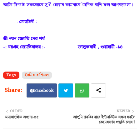
আজি দিনটো সকলোৰে সুখী হোৱাৰ কামনাৰে দৈনিক ৰাশি ফল আগবঢ়ালো।
-: জ্যোতিষী :-
শ্ৰী নয়ন জ্যোতি দেৱ শৰ্মা
-: নৱগ্ৰহ জ্যোতিষালয় :- জালুকবাৰী , গুৱাহাটী -১৪
Tags
দৈনিক ৰাশিফল
Facebook
Twi
Wh
OLDER
NEWER
অনাকাংক্ষিত অধ্যায়-০৫
আপুনি চাকৰিৰ বাবে ইণ্টাৰভিউত সফল হবলৈ
tter
ats
কেনেধৰণৰ প্ৰস্তুতি চলাব ?
ap