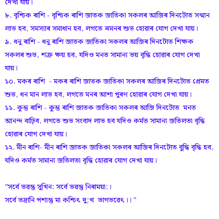
দেখা যায়।
৮. বৃশ্চিক ৰাশি - বৃশ্চিক ৰাশি জাতক জাতিকা সকলৰ আজিৰ দিনটোত সন্মান
লাভ হব, সমস্যাৰ সমাধান হব, লগতে ভ্ৰমনৰ শুভ হোৱাৰ যোগ দেখা যায়।
৯. ধনু ৰাশি - ধনু ৰাশি জাতক জাতিকা সকলৰ আজিৰ দিনটোত শিক্ষক
সকলৰ শুভ, শত্ৰু ক্ষয় হব, যদিও মনত সামান্য ভয় বৃদ্ধি হোৱাৰ যোগ দেখা
যায়।
১০. মকৰ ৰাশি - মকৰ ৰাশি জাতক জাতিকা সকলৰ আজিৰ দিনটোত প্ৰেমত
শুভ, ধন মান লাভ হব, লগতে মনৰ আশা পুৰণ হোৱাৰ যোগ দেখা যায়।
১১. কুম্ভ ৰাশি - কুম্ভ ৰাশি জাতক জাতিকা সকলৰ আজি দিনটোত মনত
আনন্দ বাঢ়িব, লগতে শুভ সংবাদ লাভ হব যদিও কৰ্মত সামান্য জতিলতা বৃদ্ধি
হোৱাৰ যোগ দেখা যায়।
১২. মীন ৰাশি- মীন ৰাশি জাতক জাতিকা সকলৰ আজিৰ দিনটোত বুদ্ধি বৃদ্ধি হব,
যদিও কৰ্মত সামান্য জতিলতা বৃদ্ধি হোৱাৰ যোগ দেখা যায়।
"সৰ্বে ভৱন্তু সুখিন: সৰ্বে ভৱন্তু নিৰাময়া:।
সৰ্বে ভদ্ৰানি পশ্যন্তু মা কশ্চিৎ দু:খ ভাগভৱেৎ।। "