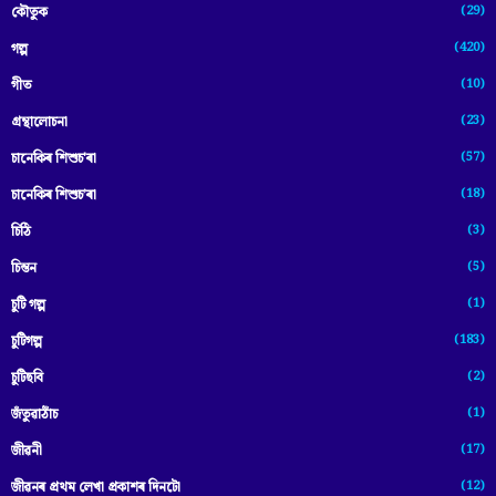
(29)
কৌতুক
(420)
গল্প
(10)
গীত
(23)
গ্ৰন্থালোচনা
(57)
চানেকিৰ শিশুচ'ৰা
(18)
চানেকিৰ শিশুচ’ৰা
(3)
চিঠি
(5)
চিন্তন
(1)
চুটি গল্প
(183)
চুটিগল্প
(2)
চুটিছবি
(1)
জঁতুৱাঠাঁচ
(17)
জীৱনী
(12)
জীৱনৰ প্ৰথম লেখা প্ৰকাশৰ দিনটো