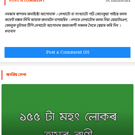
0Comments
POST A COMMENT
নমস্কাৰ স্বাগতম জনাইছোঁ আপোনাক । লেখাটো বা সংখ্যাটো পঢ়ি কেনেকুৱা পাইছে তলত
কমেন্ট বক্সত লিখি আমাক জনাবলৈ নাপাহৰিব । লগতে লেখাটোৰ তলত দিয়া হোৱাটচএপ,
ফেচবুক বুটামত টিপি লেখাটো আপোনাৰ শুভাংকাশী সকলৰ সৈতে শ্বেয়াৰ কৰি দিব ।
ধন্যবাদ
Post a Comment (0)
জনপ্রিয় লেখা