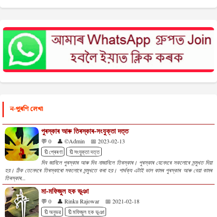
ন-পুৰণি লেখা
পুৰস্কাৰ আৰু তিৰস্কাৰ-সংযুক্তা দত্ত
💬 0
👤 ©Admin
📅 2023-02-13
🔖প্ৰেৰণা
🔖সংযুক্তা দত্ত
দিব জানিলে পুৰস্কাৰ আৰু দিব নাজানিলে তিৰস্কাৰ। পুৰস্কাৰ যেনেদৰে সকলোৰে সন্মুখত দিয়া
হয়। ঠিক তেনেদৰে তিৰস্কাৰো সকলোৰে সন্মুখতে কৰা হয়। পাৰ্থক্য এটাই ভাল কামৰ পুৰস্কাৰ আৰু বেয়া কামৰ
তিৰস্কাৰ...
মা-মফিজুল হক ভূঞা
💬 0
👤 Rinku Rajowar
📅 2021-02-18
🔖অনুভৱ
🔖মফিজুল হক ভূঞা