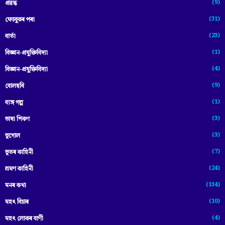
(9)
প্ৰৱন্ধ
(31)
ফেচবুকৰ পৰা
(23)
বাৰ্তা
(1)
বিজ্ঞান-প্রযুক্তিবিদ্যা
(4)
বিজ্ঞান-প্ৰযুক্তিবিদ্যা
(9)
বোলছবি
(1)
ব্যঙ্গ গল্প
(3)
ভাষা শিকণ
(3)
ভূগোল
(7)
ভূতৰ কাহিনী
(24)
ভ্ৰমণ কাহিনী
(134)
মনৰ কথা
(10)
মহৎ বিচাৰ
(4)
মহৎ লোকৰ বাণী