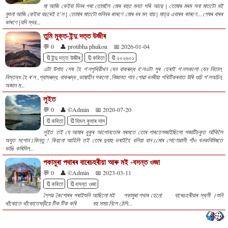
মা আজি কেইবা দিনৰ পৰা তোমালৈ মোৰ বহুত মনত পৰি আছে | তোমাৰ মৰম সনা মাতটো মই
নুশুনা আজি কেইবা বছৰেই হ’ল | তোমাৰ মাতটো শুনিবৰ কাৰণে মোৰ বৰ মন যায় | মাত্র এবাৰৰ কাৰণে…শেষৰ বাৰৰ
কাৰণে |যদি স্বর...
তুমি মুক্ত-ইন্দু দত্ত উজীৰ
💬 0
👤 protibha phukon
📅 2026-01-04
🔖ইন্দু দত্ত উজীৰ
🔖কবিতা
🔖২০২৬০১
এটা উশাহ শেষ হৈ গ'লপৃথিৱীখন যেন বাকৰূদ্ধ হ'লএটা সুৰ হেৰাই গ'লসকলো যেন নিতাল,
নিস্তব্ধ হৈ ৰ'ল ,শ্বাসৰূদ্ধ, বাকৰূদ্ধ ,ভাষাহীন সকলো ,নিজানত গান গোৱা বনৰীয়া পখিটিকৰবাত উৰি গুচি গ'লঅচিন,
অজান ম...
লুইত
💬 0
👤 ©Admin
📅 2020-07-20
🔖কবিতা
🔖বিমল কুমাৰ দাস
লুইত তই যে আমাৰ বুকুৰ আপোনতোৰ মৰমতে তোৰ পাৰতেসজাইছিলো পজাটিচকুত আঁকিলৈ
অযুত সপোন।কিন্তু ! কিয়নো আহিলি তই তোৰ দুবাহু ভৰাইহৈ বলিয়া বান।মোৰ সোণোৱালী গাঁও খনকনিমিষতে
ভাঙি কৰিদিল...
পকামুৰা পথাৰৰ বাৰেচহৰীয়া আৰু মই -বসন্ত ওজা
💬 0
👤 ©Admin
📅 2023-03-11
🔖কবিতা
🔖বসন্ত ওজা
শৈশৱ কৈশোৰৰ পৰাইশুনি আছিলো মই পকামুৰা পথাৰ হেনো বাৰেচহৰীয়াৰ স্থলী ।শুনি
থাঁকোতে থাঁকোতেঘড়ীয়ে টিক টিক কৰি বহু সময় নিলে ঠেলি...