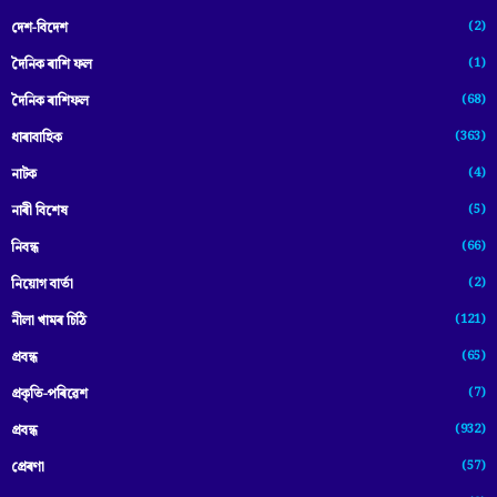
(2)
দেশ-বিদেশ
(1)
দৈনিক ৰাশি ফল
(68)
দৈনিক ৰাশিফল
(363)
ধাৰাবাহিক
(4)
নাটক
(5)
নাৰী বিশেষ
(66)
নিবন্ধ
(2)
নিয়োগ বাৰ্তা
(121)
নীলা খামৰ চিঠি
(65)
প্রবন্ধ
(7)
প্ৰকৃতি-পৰিৱেশ
(932)
প্ৰবন্ধ
(57)
প্ৰেৰণা