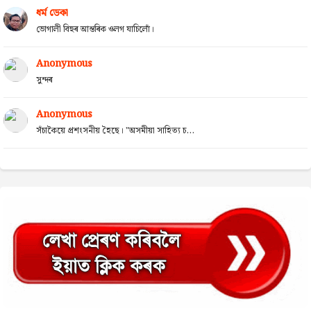
ধৰ্ম ডেকা
ভোগালী বিহুৰ আন্তৰিক ওলগ যাচিলোঁ।
Anonymous
সুন্দৰ
Anonymous
সঁচাকৈয়ে প্ৰশংসনীয় হৈছে। "অসমীয়া সাহিত্য চ...