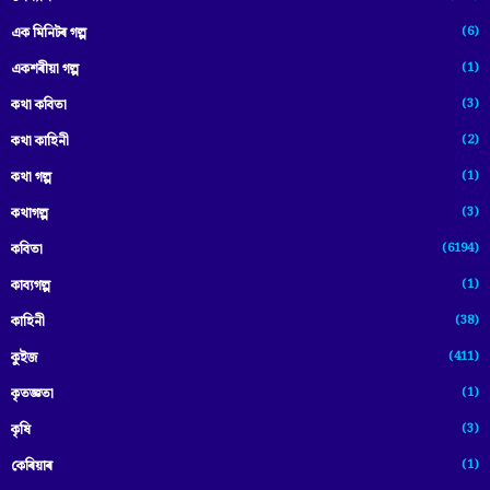
(6)
এক মিনিটৰ গল্প
(1)
একশৰীয়া গল্প
(3)
কথা কবিতা
(2)
কথা কাহিনী
(1)
কথা গল্প
(3)
কথাগল্প
(6194)
কবিতা
(1)
কাব্যগল্প
(38)
কাহিনী
(411)
কুইজ
(1)
কৃতজ্ঞতা
(3)
কৃষি
(1)
কেৰিয়াৰ