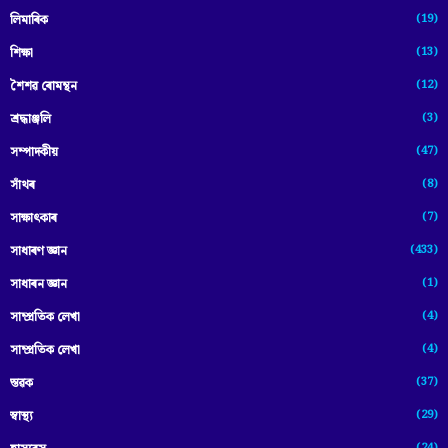
(19)
লিমাৰিক
(13)
শিক্ষা
(12)
শৈশৱ ৰোমন্থন
(3)
শ্ৰদ্ধাঞ্জলি
(47)
সম্পাদকীয়
(8)
সাঁথৰ
(7)
সাক্ষাৎকাৰ
(433)
সাধাৰণ জ্ঞান
(1)
সাধাৰন জ্ঞান
(4)
সাম্প্রতিক লেখা
(4)
সাম্প্ৰতিক লেখা
(37)
স্তৱক
(29)
স্বাস্থ্য