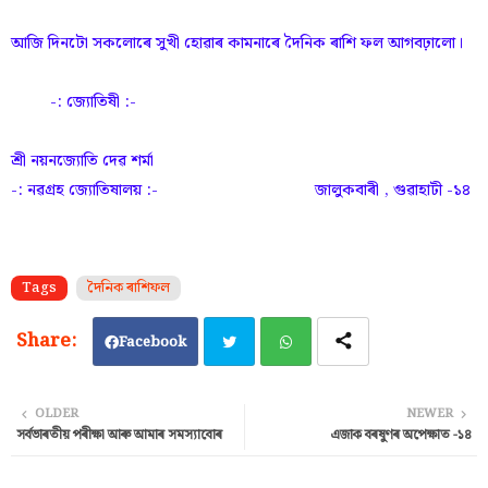
আজি দিনটো সকলোৰে সুখী হোৱাৰ কামনাৰে দৈনিক ৰাশি ফল আগবঢ়ালো।
-: জ্যোতিষী :-
শ্ৰী নয়নজ্যোতি দেৱ শৰ্মা
-: নৱগ্ৰহ জ্যোতিষালয় :- জালুকবাৰী , গুৱাহাটী -১৪
Tags
দৈনিক ৰাশিফল
Facebook
Twi
Wh
OLDER
NEWER
সৰ্বভাৰতীয় পৰীক্ষা আৰু আমাৰ সমস্যাবোৰ
এজাক বৰষুণৰ অপেক্ষাত -১৪
tter
ats