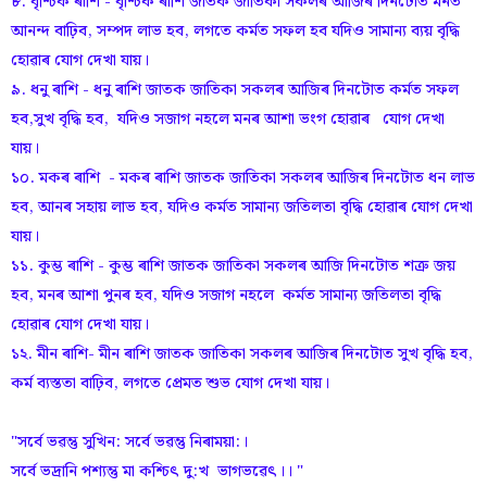
৮. বৃশ্চিক ৰাশি - বৃশ্চিক ৰাশি জাতক জাতিকা সকলৰ আজিৰ দিনটোত মনত
আনন্দ বাঢ়িব, সম্পদ লাভ হব, লগতে কৰ্মত সফল হব যদিও সামান্য ব্যয় বৃদ্ধি
হোৱাৰ যোগ দেখা যায়।
৯. ধনু ৰাশি - ধনু ৰাশি জাতক জাতিকা সকলৰ আজিৰ দিনটোত কৰ্মত সফল
হব,সুখ বৃদ্ধি হব, যদিও সজাগ নহলে মনৰ আশা ভংগ হোৱাৰ যোগ দেখা
যায়।
১০. মকৰ ৰাশি - মকৰ ৰাশি জাতক জাতিকা সকলৰ আজিৰ দিনটোত ধন লাভ
হব, আনৰ সহায় লাভ হব, যদিও কৰ্মত সামান্য জতিলতা বৃদ্ধি হোৱাৰ যোগ দেখা
যায়।
১১. কুম্ভ ৰাশি - কুম্ভ ৰাশি জাতক জাতিকা সকলৰ আজি দিনটোত শত্ৰু জয়
হব, মনৰ আশা পুনৰ হব, যদিও সজাগ নহলে কৰ্মত সামান্য জতিলতা বৃদ্ধি
হোৱাৰ যোগ দেখা যায়।
১২. মীন ৰাশি- মীন ৰাশি জাতক জাতিকা সকলৰ আজিৰ দিনটোত সুখ বৃদ্ধি হব,
কৰ্ম ব্যস্ততা বাঢ়িব, লগতে প্ৰেমত শুভ যোগ দেখা যায়।
"সৰ্বে ভৱন্তু সুখিন: সৰ্বে ভৱন্তু নিৰাময়া:।
সৰ্বে ভদ্ৰানি পশ্যন্তু মা কশ্চিৎ দু:খ ভাগভৱেৎ।। "