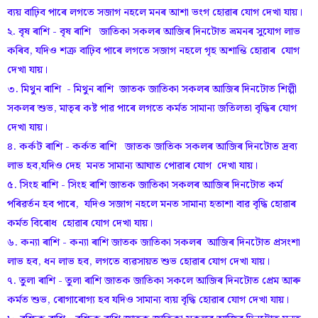
ব্যয় বাঢ়িব পাৰে লগতে সজাগ নহলে মনৰ আশা ভংগ হোৱাৰ যোগ দেখা যায়।
২. বৃষ ৰাশি - বৃষ ৰাশি জাতিকা সকলৰ আজিৰ দিনটোত ভ্ৰমনৰ সুযোগ লাভ
কৰিব, যদিও শত্ৰু বাঢ়িব পাৰে লগতে সজাগ নহলে গৃহ অশান্তি হোৱাৰ যোগ
দেখা যায়।
৩. মিথুন ৰাশি - মিথুন ৰাশি জাতক জাতিকা সকলৰ আজিৰ দিনটোত শিল্পী
সকলৰ শুভ, মাতৃৰ কষ্ট পাৱ পাৰে লগতে কৰ্মত সামান্য জতিলতা বৃদ্ধিৰ যোগ
দেখা যায়‌।
৪. কৰ্কট ৰাশি - কৰ্কত ৰাশি জাতক জাতিক সকলৰ আজিৰ দিনটোত দ্ৰব্য
লাভ হব,যদিও দেহ মনত সামান্য আঘাত পোৱাৰ যোগ দেখা যায়।
৫. সিংহ ৰাশি - সিংহ ৰাশি জাতক জাতিকা সকলৰ আজিৰ দিনটোত কৰ্ম
পৰিৱৰ্তন হব পাৰে, যদিও সজাগ নহলে মনত সামান্য হতাশা বাৱ বৃদ্ধি হোৱাৰ
কৰ্মত বিৰোধ হোৱাৰ যোগ দেখা যায়।
৬. কন্যা ৰাশি - কন্যা ৰাশি জাতক জাতিকা সকলৰ আজিৰ দিনটোত প্ৰসংশা
লাভ হব, ধন লাভ হব, লগতে ব্যৱসায়ত শুভ হোৱাৰ যোগ দেখা যায়।
৭. তুলা ৰাশি - তুলা ৰাশি জাতক জাতিকা সকলে আজিৰ দিনটোত প্ৰেম আৰু
কৰ্মত শুভ, ৰোগাৰোগ্য হব যদিও সামান্য ব্যয় বৃদ্ধি হোৱাৰ যোগ দেখা যায়।