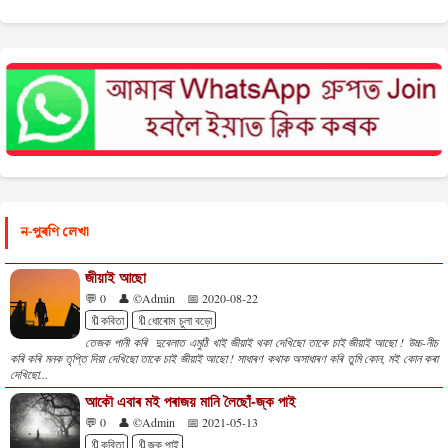
ন-পুৰণি লেখা
জীয়াই আছো
💬 0
👤 ©Admin
📅 2020-08-22
🔖কবিতা
🔖ধোৰোম চুলা বড়ো
তেজক পানী কৰি দুবেলাত এমুঠি খাই জীয়াই থকা দেখিছো তাকে চাই জীয়াই আছো ! উচ্চ-নীচ
কৰি কৰি মনক তৃপ্তি দিয়া দেখিছো তাকে চাই জীয়াই আছো ! সাধাৰণ কথাক অসাধাৰণ কৰি তুমি কোন, মই কোন কৰা
দেখিছো...
আকৌ এবাৰ মই পৰাজয় মানি লৈছোঁ-জ্ক পাই
💬 0
👤 ©Admin
📅 2021-05-13
🔖কবিতা
🔖জ্ক পাই