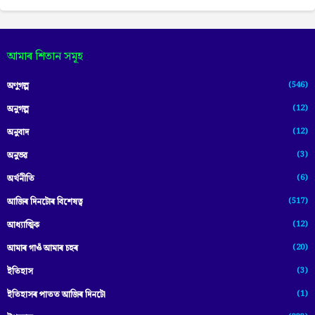
আমাৰ শিতান সমূহ
(546)
অণুগল্প
(12)
অনুগল্প
(12)
অনুবাদ
(3)
অনুভৱ
(6)
অৰ্থনীতি
(517)
আজিৰ দিনটোৰ বিশেষত্ব
(12)
আধ্যাত্মিক
(20)
আমাৰ গাওঁ আমাৰ চহৰ
(3)
ইতিহাস
(1)
ইতিহাসৰ পাতত আজিৰ দিনটো