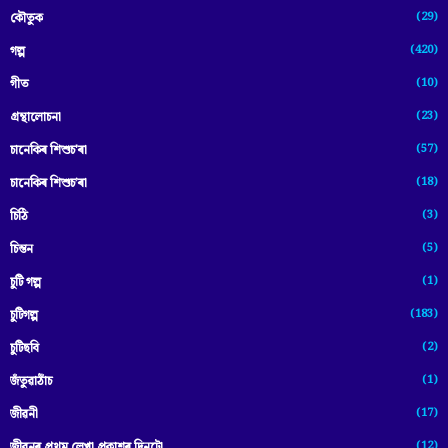
(29)
কৌতুক
(420)
গল্প
(10)
গীত
(23)
গ্ৰন্থালোচনা
(57)
চানেকিৰ শিশুচ'ৰা
(18)
চানেকিৰ শিশুচ’ৰা
(3)
চিঠি
(5)
চিন্তন
(1)
চুটি গল্প
(183)
চুটিগল্প
(2)
চুটিছবি
(1)
জঁতুৱাঠাঁচ
(17)
জীৱনী
(12)
জীৱনৰ প্ৰথম লেখা প্ৰকাশৰ দিনটো