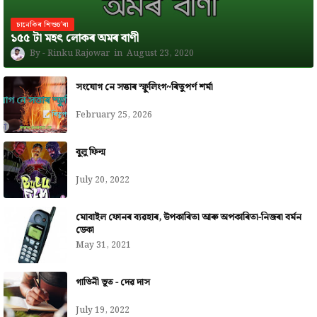
চানেকিৰ শিশুচ'ৰা
১৫৫ টা মহৎ লোকৰ অমৰ বাণী
Rinku Rajowar
August 23, 2020
সংযোগ নে সত্তাৰ স্ফুলিংগ~ৰিতুপৰ্ণ শৰ্মা
February 25, 2026
বুলু ফিল্ম
July 20, 2022
মোবাইল ফোনৰ ব্যৱহাৰ, উপকাৰিতা আৰু অপকাৰিতা-নিজৰা বৰ্মন
ডেকা
May 31, 2021
গাভিনী ভূত - দেৱ দাস
July 19, 2022