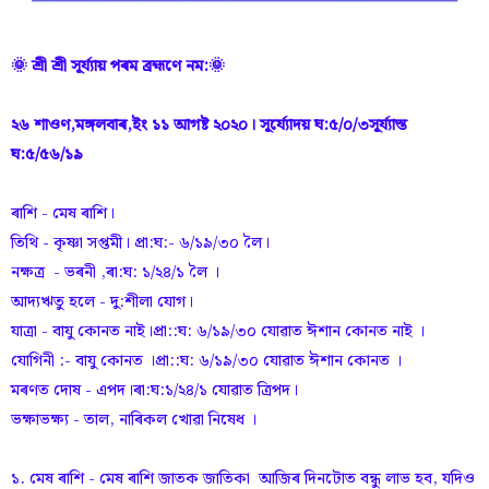
🌞 শ্ৰী শ্ৰী সূৰ্য্যায় পৰম ব্ৰহ্মণে নম:🌞
২৬ শাওণ,মঙ্গলবাৰ,ইং ১১ আগষ্ট ২০২০।
সূৰ্য্যোদয় ঘ:৫/০/৩সূৰ্য্যাস্ত
ঘ:৫/৫৬/১৯
ৰাশি - মেষ ৰাশি।
তিথি - কৃষ্ণা সপ্তমী। প্ৰা:ঘ:- ৬/১৯/৩০ লৈ।
নক্ষত্ৰ - ভৰনী ,ৰা:ঘ: ১/২৪/১ লৈ ।
আদ্যঋতু হলে - দু:শীলা যোগ।
যাত্ৰা - বাযু কোনত নাই।প্ৰা::ঘ: ৬/১৯/৩০ যোৱাত ঈশান কোনত নাই ।
যোগিনী :- বাযু কোনত ।প্ৰা::ঘ: ৬/১৯/৩০ যোৱাত ঈশান কোনত ।
মৰণত দোষ - এপদ।ৰা:ঘ:১/২৪/১ যোৱাত ত্ৰিপদ।
ভক্ষাভক্ষ্য - তাল, নাৰিকল খোৱা নিষেধ ।
১. মেষ ৰাশি - মেষ ৰাশি জাতক জাতিকা আজিৰ দিনটোত বন্ধু লাভ হব, যদিও