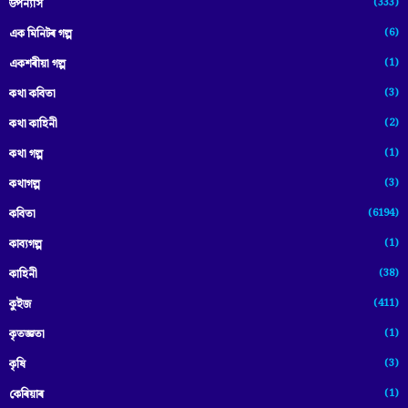
(333)
উপন্যাস
(6)
এক মিনিটৰ গল্প
(1)
একশৰীয়া গল্প
(3)
কথা কবিতা
(2)
কথা কাহিনী
(1)
কথা গল্প
(3)
কথাগল্প
(6194)
কবিতা
(1)
কাব্যগল্প
(38)
কাহিনী
(411)
কুইজ
(1)
কৃতজ্ঞতা
(3)
কৃষি
(1)
কেৰিয়াৰ