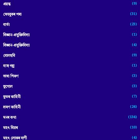
(9)
প্ৰৱন্ধ
(31)
ফেচবুকৰ পৰা
(23)
বাৰ্তা
(1)
বিজ্ঞান-প্রযুক্তিবিদ্যা
(4)
বিজ্ঞান-প্ৰযুক্তিবিদ্যা
(9)
বোলছবি
(1)
ব্যঙ্গ গল্প
(3)
ভাষা শিকণ
(3)
ভূগোল
(7)
ভূতৰ কাহিনী
(24)
ভ্ৰমণ কাহিনী
(134)
মনৰ কথা
(10)
মহৎ বিচাৰ
(4)
মহৎ লোকৰ বাণী