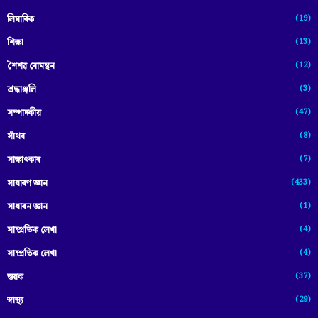
(19)
লিমাৰিক
(13)
শিক্ষা
(12)
শৈশৱ ৰোমন্থন
(3)
শ্ৰদ্ধাঞ্জলি
(47)
সম্পাদকীয়
(8)
সাঁথৰ
(7)
সাক্ষাৎকাৰ
(433)
সাধাৰণ জ্ঞান
(1)
সাধাৰন জ্ঞান
(4)
সাম্প্রতিক লেখা
(4)
সাম্প্ৰতিক লেখা
(37)
স্তৱক
(29)
স্বাস্থ্য