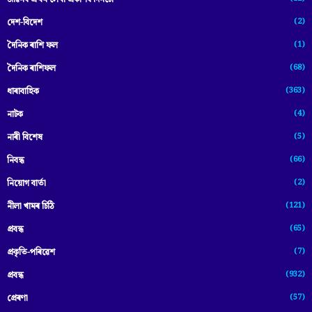
(2)
দেশ-বিদেশ
(1)
দৈনিক ৰাশি ফল
(68)
দৈনিক ৰাশিফল
(363)
ধাৰাবাহিক
(4)
নাটক
(5)
নাৰী বিশেষ
(66)
নিবন্ধ
(2)
নিয়োগ বাৰ্তা
(121)
নীলা খামৰ চিঠি
(65)
প্রবন্ধ
(7)
প্ৰকৃতি-পৰিৱেশ
(932)
প্ৰবন্ধ
(57)
প্ৰেৰণা