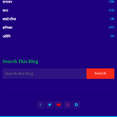
(24)
হাস্যৰস
(12)
ৰচনা
(8)
ৰাজনৈতিক
(97)
ৰাশিফল
(3)
ৰেচিপি
Search This Blog