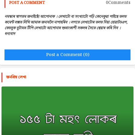
0Comments
POST A COMMENT
নমস্কাৰ স্বাগতম জনাইছোঁ আপোনাক । লেখাটো বা সংখ্যাটো পঢ়ি কেনেকুৱা পাইছে তলত
কমেন্ট বক্সত লিখি আমাক জনাবলৈ নাপাহৰিব । লগতে লেখাটোৰ তলত দিয়া হোৱাটচএপ,
ফেচবুক বুটামত টিপি লেখাটো আপোনাৰ শুভাংকাশী সকলৰ সৈতে শ্বেয়াৰ কৰি দিব ।
ধন্যবাদ
Post a Comment (0)
জনপ্রিয় লেখা