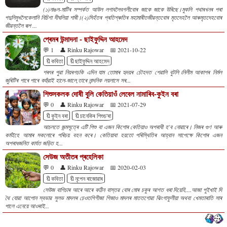
(১)নাঙল-মাটিৰ সম্পৰ্কত আউল লগাবলৈবগলীবোৰ জাকে জাকে উৰিছে।মুকলি পথাৰখনৰ পৰা
পদুলিমুখলৈকেলানি নিচিগা দীঘলিয়া শাৰী।(২)সিহঁতৰ প্ৰতিশ্ৰুতিৰ মহামাৰীতজীৱন্তবোৰ মৃতদেহলৈ আৰুমৃতদেহবোৰ
জীৱন্তলৈ ৰূপ ...
প্ৰেমৰ উন্মাদনা - ছাইফুদ্দিন আহমেদ
💬 1
👤 Rinku Rajowar
📅 2021-10-22
🔖কবিতা
🔖ছাইফুদ্দিন আহমেদ
শৰৎৰ পুৱা নিয়ৰগচকি এদিন যাম তোমাৰ হৃদয়ৰ চৌহদত শেৱালি বুটলি ৷নিলীম আকাশৰ নিৰ্মল
জুৰিটিৰ পাৰে পাৰে কহুঁৱাই হালে-জালে,তাৰে নান্দনিক লয়লাসে সৰ...
শিশুসকলক দোষী বুলি কেতিয়াওঁ লেবেল নামাৰিব-কুইন বৰা
💬 0
👤 Rinku Rajowar
📅 2021-07-29
🔖কুইন বৰা
🔖চানেকিৰ শিশুচ'ৰা
আচলতে জন্মসূত্ৰে এটি শিশু বা এজন কিশোৰ কেতিয়াও অপৰাধী হ'ব নোৱাৰে। নিজৰ গুণ আৰু
কৰ্মইহে আমাৰ সকলোৰে পৰিচয় বহন কৰে। কেতিয়াবা হয়তো পৰিস্থিতিৰ আহ্বান সাপেক্ষে কিশোৰ এজন
অপৰাধজনিত কাৰ্যত জড়িত হ...
সেউজ অতীতৰ প্ৰহেলিকা
💬 0
👤 Rinku Rajowar
📅 2020-02-03
🔖কবিতা
🔖নৃপেন ৰাজোৱাৰ
সেউজ বাগিচাৰ আৰে আৰে কঠিন বাস্তৱ বোৰ মোৰ চকুৰ আগত ধৰা দিয়েহি....আজা পুইখাই দি
থৈ যোৱা আপোন স্বভাৱ সুলভ মাদলৰ চেওতগিগীজা গিজাও মাদলৰ মাততগোৱা ঝিংগাফুলীয়া অথবা খেমতাৰাতি সাৰ
পালে এনেয়ে আওৰাই...