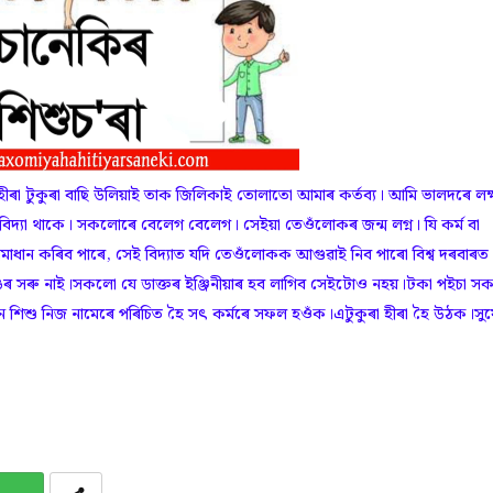
 হীৰা টুকুৰা বাছি উলিয়াই তাক জিলিকাই তোলাতো আমাৰ কৰ্তব্য। আমি ভালদৰে লক্ষ
ব বিদ্যা থাকে। সকলোৰে বেলেগ বেলেগ। সেইয়া তেওঁলোকৰ জন্ম লগ্ন। যি কৰ্ম বা
ধান কৰিব পাৰে, সেই বিদ্যাত যদি তেওঁলোকক আগুৱাই নিব পাৰো বিশ্ব দৰবাৰত
ঙৰ সৰু নাই।সকলো যে ডাক্তৰ ইঞ্জিনীয়াৰ হব লাগিব সেইটোও নহয়।টকা পইচা স
 শিশু নিজ নামেৰে পৰিচিত হৈ সৎ কৰ্মৰে সফল হওঁক।এটুকুৰা হীৰা হৈ উঠক।সু