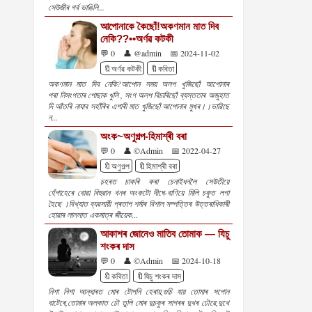
সেউজীৰ গৰ্ব ভাঙিলি...
আপোনাকে কৈছোঁ!অকণমান মাত দিব
নেকি??••অৰ্ণৱ কটকী
💬 0
👤 @admin
📅 2024-11-02
🔖অৰ্ণৱ কটকী
🔖কবিতা
অকণমান মাত দিব নেকি?আপোন সময় অলপ খুজিছোঁ আপোনাৰ
পৰা নিসংগতাৰ পোছাক খুলি , সংগ অলপ বিচাৰিছোঁ ব্যস্ততাৰ অজুহাত
দি আঁতৰি নাযাব সহাঁৰিৰ এশাৰী মাত খুজিছোঁ আপোনাৰ মুখৰ।।ভাৱিছে
ন...
অংক~অণুগল্প-হিমাশ্ৰী বৰা
💬 0
👤 ©Admin
📅 2022-04-27
🔖অণুগল্প
🔖হিমাশ্ৰী বৰা
চহৰত চাকৰি কৰা চেনাইধনলৈ সেউতীয়ে
হেঁপাহেৰে বোৱা বিহুৱান খনৰ অংকটো দীঘে-বাণিয়ে মিলি চকুত লগা
হৈছে ।বিখ্যাত ব্যৱসায়ী প্ৰতাপ শৰ্মাৰ বিশাল সম্পত্তিৰ উত্তৰাধিকাৰী
হোৱাৰ লালসাত একমাত্ৰ জীয়েক...
আকাশৰ জোনেও মাতিব তোমাক — যিচু
শংকৰ দাস
💬 0
👤 ©Admin
📅 2024-10-18
🔖কবিতা
🔖যিচু শংকৰ দাস
নিশা নিশা আন্ধাৰত মোৰ টোপনি হেৰায়,গুচি যায় তোমাৰ সপোন
বাটেৰে,তোমাৰ অলকাত ঢৌ তুলি মোৰ দুচকুৰ সাগৰৰ দুখৰ ঢৌৱে,দুখে