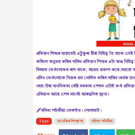
প্ৰতিজন শিশুৰ মাজতেই এটুকুৰা হীৰা নিহিত্ব হৈ থাকে।সেই
কৰিলে অনুভৱ কৰিব পাৰিম প্ৰতিজন শিশুৰ এটা অন্ত নিহিত্
বিষয়ত তেওঁলোকৰ ৰাপ থাকে, আগ্ৰহ প্ৰকাশ কৰে,সহজে সমা
এদিন তেওঁলোকে নিজৰ নাম খোদিত কৰিব পাৰিব।কৰ্মৰ ডা
নহয়।উচ্চ মানসিকতা বেছি দৰকাৰ।শেষত এটাই কওঁ প্ৰতিজন
এতিয়াও আছে।শেষ মানেই আৰম্ভণিৰ সূচনা।
🖋️ববিতা শইকীয়া।দেৰগাঁও। গোলাঘাট।
Tags
চানেকিৰ শিশুচ'ৰা
ববিতা শইকীয়া