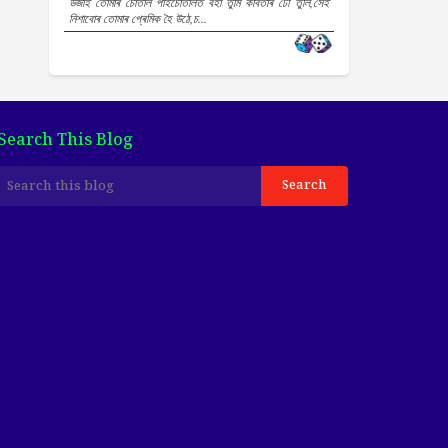
উজাই তোমাৰ চোতাল পাইচোতালত বহা তুমি কবিতাৰ ঢৌ তুলি,সেই
নিশাবোৰ তোমাৰ প্ৰেমিক হৈ উঠে,চ...
Search This Blog