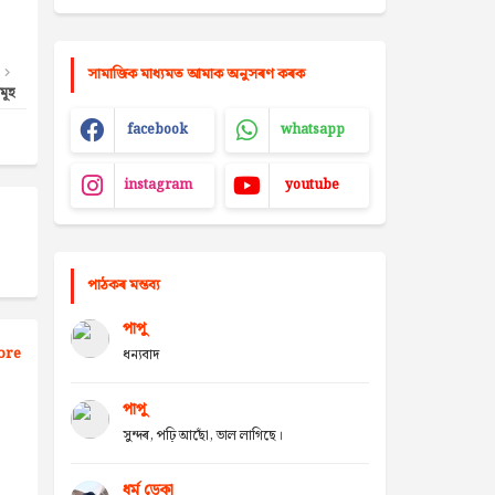
সামাজিক মাধ্যমত আমাক অনুসৰণ কৰক
মূহ
facebook
whatsapp
instagram
youtube
পাঠকৰ মন্তব্য
পাপু
ore
ধন্যবাদ
পাপু
সুন্দৰ, পঢ়ি আছোঁ, ভাল লাগিছে।
ধৰ্ম ডেকা