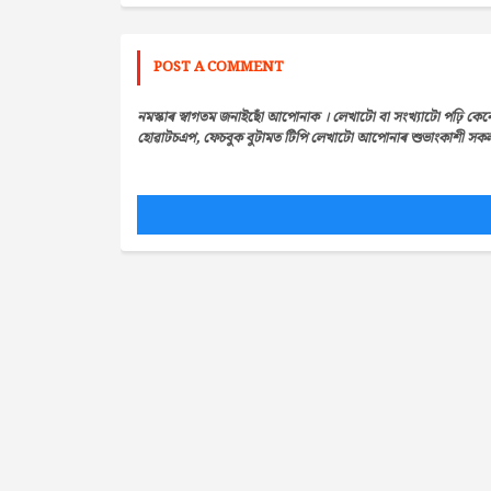
POST A COMMENT
নমস্কাৰ স্বাগতম জনাইছোঁ আপোনাক । লেখাটো বা সংখ্যাটো পঢ়ি কেন
হোৱাটচএপ, ফেচবুক বুটামত টিপি লেখাটো আপোনাৰ শুভাংকাশী সকলৰ 