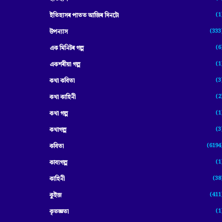
(1
ইতিহাসৰ পাতত আজিৰ দিনটো
(333
উপন্যাস
(6
এক মিনিটৰ গল্প
(1
একশৰীয়া গল্প
(3
কথা কবিতা
(2
কথা কাহিনী
(1
কথা গল্প
(3
কথাগল্প
(6194
কবিতা
(1
কাব্যগল্প
(38
কাহিনী
(411
কুইজ
(1
কৃতজ্ঞতা