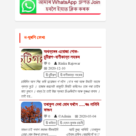
ন-পুৰণি লেখা
অথন্তৰৰ এবোজা শোক-
চুটিগল্প~বাণীকান্ত লহকৰ
💬 0
👤 Rinku Rajowar
📅 2020-12-10
🔖চুটিগল্প
🔖বাণীকান্ত লহকৰ
চাৰিদিন আগ পিছ কৰি দুয়োজন গ'ললৈ ।য'ৰ পৰা আৰু উভতি অহাৰ
প্ৰশ্ন নুঠে । হাজাৰ জয়দেউ কাকূতি মিনতি কৰিলেও তাৰ পৰা তাইৰ
মাত নুশুনে । বাধ্য হৈ তাই উচ্চ স্বৰত চিঞৰিবলৈ আৰু সুৰুঙা নাপাব ।
তাই হয়...
তৰাফুল দেখা মোৰ ঘৰলৈ .....ৰঙ নানিবি
ফাগুন
💬 0
👤 ©Admin
📅 2020-03-04
🔖কবিতা
🔖হেমন কুমাৰ চাচনী
ফাগুন তই পলাশ মদাৰৰ সীমনাইদি আহি মুধচ্ পালিহি ।তৰাফুল
চোৱা মোৰ উৰুখা চালখন.......... এইবাৰ ঢাকিব নোৱাৰিলোঁ অ !!