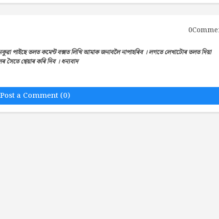
0Comme
েকুৱা পাইছে তলত কমেন্ট বক্সত লিখি আমাক জনাবলৈ নাপাহৰিব । লগতে লেখাটোৰ তলত দিয়া
সৈতে শ্বেয়াৰ কৰি দিব । ধন্যবাদ
Post a Comment (0)