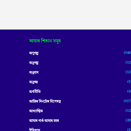
আমাৰ শিতান সমূহ
(546
অণুগল্প
(12
অনুগল্প
(12
অনুবাদ
(3
অনুভৱ
(6
অৰ্থনীতি
(517
আজিৰ দিনটোৰ বিশেষত্ব
(12
আধ্যাত্মিক
(20
আমাৰ গাওঁ আমাৰ চহৰ
(3
ইতিহাস