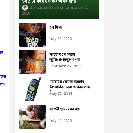
১৫৫ টা মহৎ লোকৰ অমৰ বাণী
Rinku Rajowar
August 23,
2020
বুলু ফিল্ম
July 20, 2022
্য
সংযোগ নে সত্তাৰ
স্ফুলিংগ~ৰিতুপৰ্ণ শৰ্মা
February 25, 2026
কলো
মোবাইল ফোনৰ ব্যৱহাৰ,
যোগ
উপকাৰিতা আৰু অপকাৰিতা-
নিজৰা বৰ্মন ডেকা
May 31, 2021
গাভিনী ভূত - দেৱ দাস
July 19, 2022