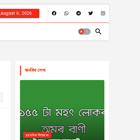
August 6, 2026
জনপ্রিয় লেখা
চানেকিৰ শিশুচ'ৰা