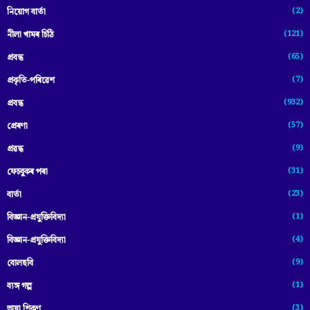
(2)
নিয়োগ বাৰ্তা
(121)
নীলা খামৰ চিঠি
(65)
প্রবন্ধ
(7)
প্ৰকৃতি-পৰিৱেশ
(932)
প্ৰবন্ধ
(57)
প্ৰেৰণা
(9)
প্ৰৱন্ধ
(31)
ফেচবুকৰ পৰা
(23)
বাৰ্তা
(1)
বিজ্ঞান-প্রযুক্তিবিদ্যা
(4)
বিজ্ঞান-প্ৰযুক্তিবিদ্যা
(9)
বোলছবি
(1)
ব্যঙ্গ গল্প
(3)
ভাষা শিকণ