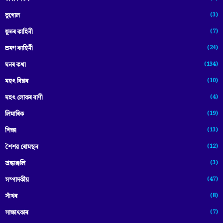
(3)
ভূগোল
(7)
ভূতৰ কাহিনী
(24)
ভ্ৰমণ কাহিনী
(134)
মনৰ কথা
(10)
মহৎ বিচাৰ
(4)
মহৎ লোকৰ বাণী
(19)
লিমাৰিক
(13)
শিক্ষা
(12)
শৈশৱ ৰোমন্থন
(3)
শ্ৰদ্ধাঞ্জলি
(47)
সম্পাদকীয়
(8)
সাঁথৰ
(7)
সাক্ষাৎকাৰ