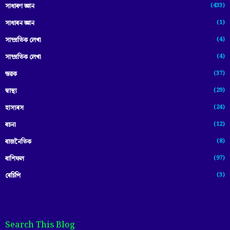
(433)
সাধাৰণ জ্ঞান
(1)
সাধাৰন জ্ঞান
(4)
সাম্প্রতিক লেখা
(4)
সাম্প্ৰতিক লেখা
(37)
স্তৱক
(29)
স্বাস্থ্য
(24)
হাস্যৰস
(12)
ৰচনা
(8)
ৰাজনৈতিক
(97)
ৰাশিফল
(3)
ৰেচিপি
Search This Blog