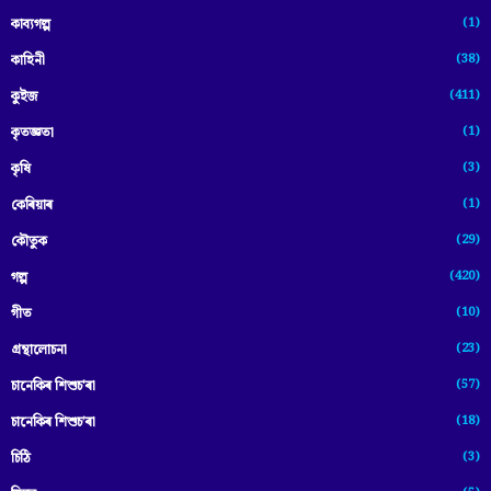
(1)
কাব্যগল্প
(38)
কাহিনী
(411)
কুইজ
(1)
কৃতজ্ঞতা
(3)
কৃষি
(1)
কেৰিয়াৰ
(29)
কৌতুক
(420)
গল্প
(10)
গীত
(23)
গ্ৰন্থালোচনা
(57)
চানেকিৰ শিশুচ'ৰা
(18)
চানেকিৰ শিশুচ’ৰা
(3)
চিঠি