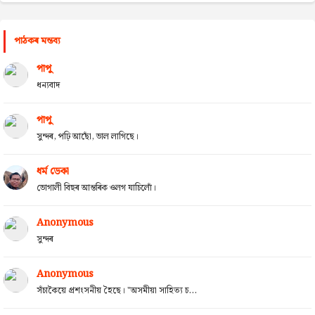
পাঠকৰ মন্তব্য
পাপু
ধন্যবাদ
পাপু
সুন্দৰ, পঢ়ি আছোঁ, ভাল লাগিছে।
ধৰ্ম ডেকা
ভোগালী বিহুৰ আন্তৰিক ওলগ যাচিলোঁ।
Anonymous
সুন্দৰ
Anonymous
সঁচাকৈয়ে প্ৰশংসনীয় হৈছে। "অসমীয়া সাহিত্য চ...