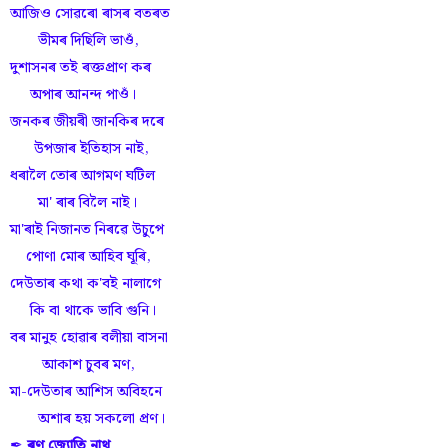
আজিও সোৱৰো ৰাসৰ বতৰত
ভীমৰ দিছিলি ভাওঁ,
দুশাসনৰ তই ৰক্তপ্ৰাণ কৰ
অপাৰ আনন্দ পাওঁ।
জনকৰ জীয়ৰী জানকিৰ দৰে
উপজাৰ ইতিহাস নাই,
ধৰালৈ তোৰ আগমণ ঘটিল
মা' ৰাৰ বিলৈ নাই।
মা'ৰাই নিজানত নিৰৱে উচুপে
পোণা মোৰ আহিব ঘূৰি,
দেউতাৰ কথা ক'বই নালাগে
কি বা থাকে ভাবি গুনি।
বৰ মানুহ হোৱাৰ বলীয়া বাসনা
আকাশ চুবৰ মণ,
মা-দেউতাৰ আশিস অবিহনে
অশাৰ হয় সকলো প্ৰণ।
✒
ৰণ জ্যোতি নাথ