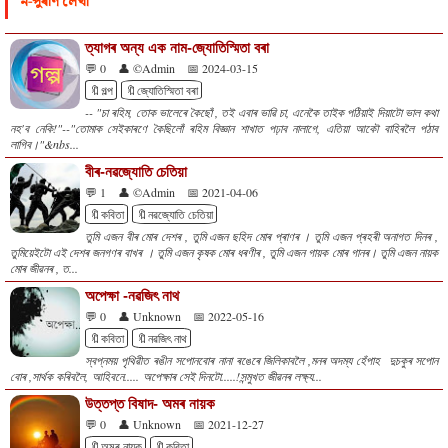
ন-পুৰণি লেখা
ত্যাগৰ অন্য এক নাম-জ্যোতিস্মিতা বৰা
💬 0
👤 ©Admin
📅 2024-03-15
🔖গল্প
🔖জ্যোতিস্মিতা বৰা
-- "চা ৰহিম, তোক ভালেৰে কৈছোঁ , তই এবাৰ ভাৱি চা, এনেকৈ তাইক পঠিয়াই দিয়াটো ভাল কথা
নহ'ব নেকি!"--"তোমাক সেইকাৰণে কৈছিলোঁ ৰহিম বিজ্ঞান শাখাত পঢ়াব নালাগে, এতিয়া আকৌ বাহিৰলৈ পঠাব
লাগিব।"&nbs...
বীৰ-নৱজ্যোতি চেতিয়া
💬 1
👤 ©Admin
📅 2021-04-06
🔖কবিতা
🔖নৱজ্যোতি চেতিয়া
তুমি এজন বীৰ মোৰ দেশৰ , তুমি এজন ছহিদ মোৰ প্ৰাণৰ । তুমি এজন প্ৰহৰী অনাগত দিনৰ ,
তুমিয়েইটো এই দেশৰ জনগণৰ বাখৰ । তুমি এজন কৃষক মোৰ ধৰণীৰ , তুমি এজন গায়ক মোৰ গানৰ। তুমি এজন নায়ক
মোৰ জীৱনৰ , ত...
অপেক্ষা -নৱজিৎ নাথ
💬 0
👤 Unknown
📅 2022-05-16
🔖কবিতা
🔖নৱজিৎ নাথ
স্বপ্নময় পৃথিৱীত ৰঙীন সপোনবোৰ নানা ৰঙেৰে জিলিকাবলৈ ,মনৰ অদম্য হেঁপাহ দুচকুৰ সপোন
বোৰ ,সাৰ্থক কৰিবলৈ, আহিবনে..... অপেক্ষাৰ সেই দিনটো.....!সন্মুখত জীৱনৰ লক্ষ্য...
উত্তপ্ত বিষাদ- অমৰ নায়ক
💬 0
👤 Unknown
📅 2021-12-27
🔖অমৰ নায়ক
🔖কবিতা