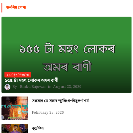
জনপ্রিয় লেখা
চানেকিৰ শিশুচ'ৰা
১৫৫ টা মহৎ লোকৰ অমৰ বাণী
Rinku Rajowar
August 23, 2020
সংযোগ নে সত্তাৰ স্ফুলিংগ~ৰিতুপৰ্ণ শৰ্মা
February 25, 2026
বুলু ফিল্ম