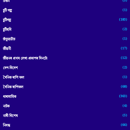
(5)
চিন্তন
(1)
চুটি গল্প
(183)
চুটিগল্প
(2)
চুটিছবি
(1)
জঁতুৱাঠাঁচ
(17)
জীৱনী
(12)
জীৱনৰ প্ৰথম লেখা প্ৰকাশৰ দিনটো
(2)
দেশ-বিদেশ
(1)
দৈনিক ৰাশি ফল
(68)
দৈনিক ৰাশিফল
(363)
ধাৰাবাহিক
(4)
নাটক
(5)
নাৰী বিশেষ
(66)
নিবন্ধ