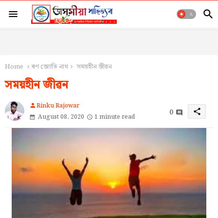
Home
ৰণ জ্যোতি নাথ
সময়হীন জীৱন
সময়হীন জীৱন
Rinku Rajowar
person
0
share
August 08, 2020
1 minute read