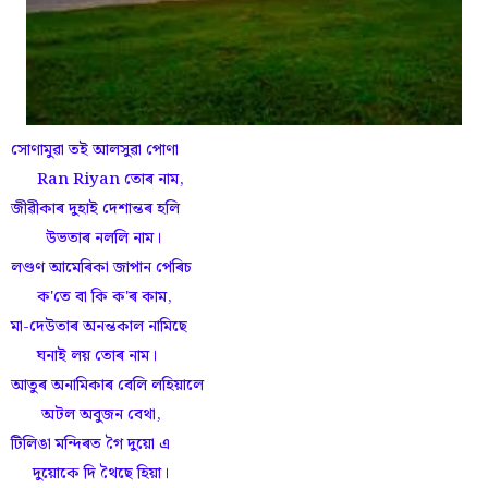
সোণামুৱা তই আলসুৱা পোণা
Ran Riyan তোৰ নাম,
জীৱীকাৰ দুহাই দেশান্তৰ হলি
উভতাৰ নললি নাম।
লণ্ডণ আমেৰিকা জাপান পেৰিচ
ক'তে বা কি ক'ৰ কাম,
মা-দেউতাৰ অনন্তকাল নামিছে
ঘনাই লয় তোৰ নাম।
আতুৰ অনামিকাৰ বেলি লহিয়ালে
অটল অবুজন বেথা,
টিলিঙা মন্দিৰত গৈ দুয়ো এ
দুয়োকে দি থৈছে হিয়া।