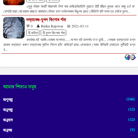
এবুকু বিষাদ সাবটি উজাগৰি নিশা পাৰ কৰিছোঁ‌কাহিলি পুৱাতে উঠি জীৱন যুদ্ধৰ বাবে সাজু হওঁ‌ অ'
বোপাইখোৱা নোখোৱাৰ মাজতে মাৰাথান দৌৰত ভাগ লওঁ‌কলঘৰৰ বিঙুলৰ শব্দত।মিনিটো যদি পলম হয় চৰ্দাৰে মুখস...
দস্তাবেজ-যুগল কিশোৰ ৰ্শমা
💬 0
👤 Rinku Rajowar
📅 2021-03-11
🔖কবিতা
🔖যুগল কিশোৰ ৰ্শমা
কদৰ্যময় মই আজি তোমাৰ সপোনত......সপোন মই ভালপাঁও য'ত তুমি....।সময়ৰ ব্যস্ততাত ভগ্ন
হৃদয়ৰ অব্যক্ত কৰুণ দস্তাবেজ,স্মৃতিৰ শিতল ছাঁত ৰাখিছোঁ হৃদয় কেনভাচত।সময় উলিয়াই চাবাচোন লুটিয়াই ভগ্ন
হ...
আমাৰ শিতান সমূহ
(546)
অণুগল্প
(12)
অনুগল্প
(12)
অনুবাদ
(3)
অনুভৱ