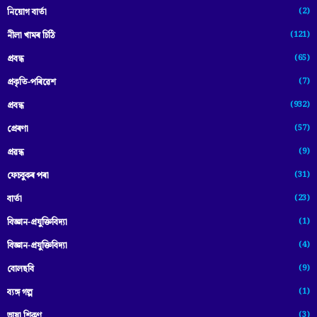
(2)
নিয়োগ বাৰ্তা
(121)
নীলা খামৰ চিঠি
(65)
প্রবন্ধ
(7)
প্ৰকৃতি-পৰিৱেশ
(932)
প্ৰবন্ধ
(57)
প্ৰেৰণা
(9)
প্ৰৱন্ধ
(31)
ফেচবুকৰ পৰা
(23)
বাৰ্তা
(1)
বিজ্ঞান-প্রযুক্তিবিদ্যা
(4)
বিজ্ঞান-প্ৰযুক্তিবিদ্যা
(9)
বোলছবি
(1)
ব্যঙ্গ গল্প
(3)
ভাষা শিকণ