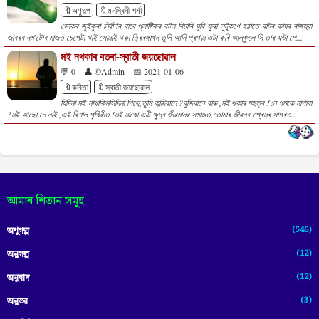
🔖অণুগল্প
🔖মনস্বিনী শৰ্মা
ভোকৰ জুইকুৰা নিৰ্বাণৰ বাবে প্লাষ্টিকৰ বটল বিচাৰি ঘূৰি ফুৰা লুটুকণে হঠাতে বাটৰ কাষৰ ৰাজহুৱা
জাবৰৰ দম'টোৰ মাজত চেপেটা খাই সোমাই থকা ত্ৰিৰঙ্গাখন তুলি আনি প্ৰণাম এটা কৰি আল্‌ফুলে সি তাৰ ফটা পে...
মই নথকাৰ বতৰা-স্বাতী জয়ছোৱাল
💬 0
👤 ©Admin
📅 2021-01-06
🔖কবিতা
🔖স্বাতী জয়ছোৱাল
যিদিনা মই নাথাকিমসিদিনা পিছে,তুমি কান্দিবানে ?বুজিবানে বাৰু ,মই থকাৰ মহত্ব !নে গমকে নাপাবা
?মই আছো নে নাই ,এই বিশাল পৃথিৱীত !মই মাথো এটি ক্ষুদ্ৰ জীৱমানৱ সমাজত,তোমাৰ জীৱনৰ প্ৰেমৰ সাগৰত...
আমাৰ শিতান সমূহ
(546)
অণুগল্প
(12)
অনুগল্প
(12)
অনুবাদ
(3)
অনুভৱ