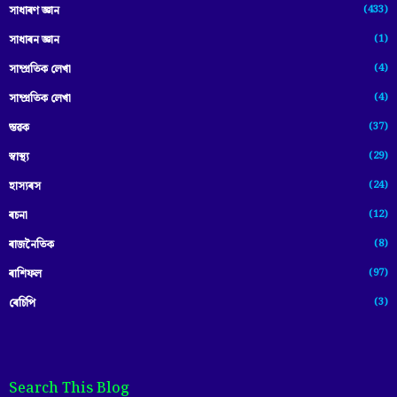
(433)
সাধাৰণ জ্ঞান
(1)
সাধাৰন জ্ঞান
(4)
সাম্প্রতিক লেখা
(4)
সাম্প্ৰতিক লেখা
(37)
স্তৱক
(29)
স্বাস্থ্য
(24)
হাস্যৰস
(12)
ৰচনা
(8)
ৰাজনৈতিক
(97)
ৰাশিফল
(3)
ৰেচিপি
Search This Blog