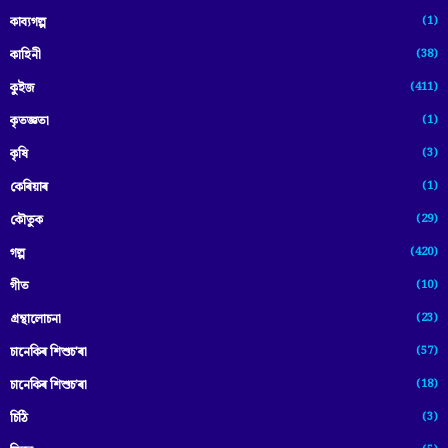
(1)
কাব্যগল্প
(38)
কাহিনী
(411)
কুইজ
(1)
কৃতজ্ঞতা
(3)
কৃষি
(1)
কেৰিয়াৰ
(29)
কৌতুক
(420)
গল্প
(10)
গীত
(23)
গ্ৰন্থালোচনা
(57)
চানেকিৰ শিশুচ'ৰা
(18)
চানেকিৰ শিশুচ’ৰা
(3)
চিঠি