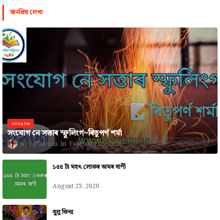
জনপ্রিয় লেখা
২০২৬০৮
সংযোগ নে সত্তাৰ স্ফুলিংগ~ৰিতুপৰ্ণ শৰ্মা
@admin
February 25, 2026
১৫৫ টা মহৎ লোকৰ অমৰ বাণী
August 23, 2020
বুলু ফিল্ম