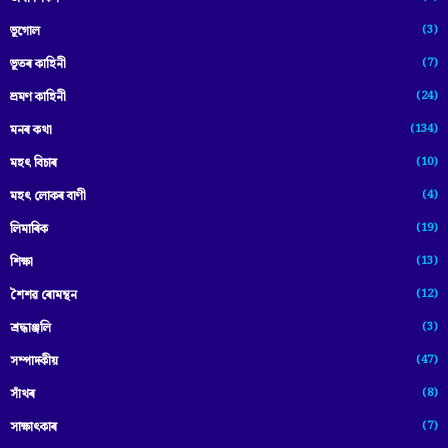
(3)
ভূগোল
(7)
ভূতৰ কাহিনী
(24)
ভ্ৰমণ কাহিনী
(134)
মনৰ কথা
(10)
মহৎ বিচাৰ
(4)
মহৎ লোকৰ বাণী
(19)
লিমাৰিক
(13)
শিক্ষা
(12)
শৈশৱ ৰোমন্থন
(3)
শ্ৰদ্ধাঞ্জলি
(47)
সম্পাদকীয়
(8)
সাঁথৰ
(7)
সাক্ষাৎকাৰ