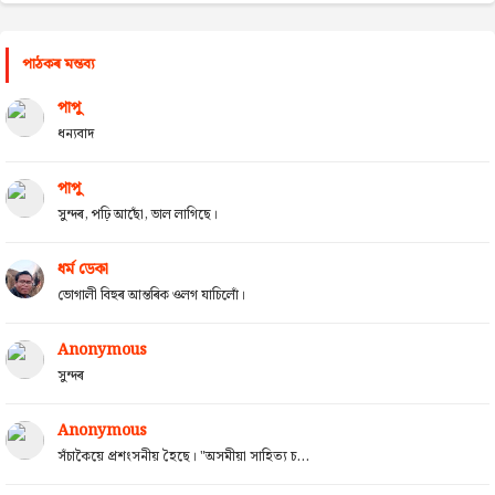
পাঠকৰ মন্তব্য
পাপু
ধন্যবাদ
পাপু
সুন্দৰ, পঢ়ি আছোঁ, ভাল লাগিছে।
ধৰ্ম ডেকা
ভোগালী বিহুৰ আন্তৰিক ওলগ যাচিলোঁ।
Anonymous
সুন্দৰ
Anonymous
সঁচাকৈয়ে প্ৰশংসনীয় হৈছে। "অসমীয়া সাহিত্য চ...