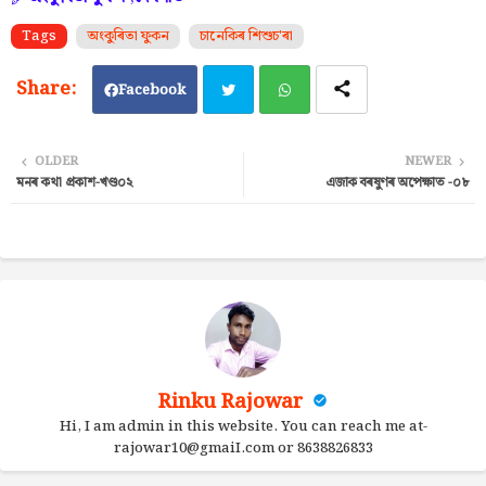
Tags
অংকুৰিতা ফুকন
চানেকিৰ শিশুচ'ৰা
Facebook
Twi
Wh
OLDER
NEWER
মনৰ কথা প্ৰকাশ-খণ্ড০২
এজাক বৰষুণৰ অপেক্ষাত -০৮
tter
ats
ap
p
Rinku Rajowar
Hi, I am admin in this website. You can reach me at-
rajowar10@gmaiI.com or 8638826833