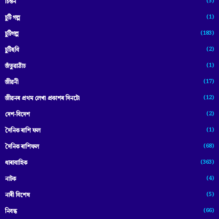
(5)
চিন্তন
(1)
চুটি গল্প
(183)
চুটিগল্প
(2)
চুটিছবি
(1)
জঁতুৱাঠাঁচ
(17)
জীৱনী
(12)
জীৱনৰ প্ৰথম লেখা প্ৰকাশৰ দিনটো
(2)
দেশ-বিদেশ
(1)
দৈনিক ৰাশি ফল
(68)
দৈনিক ৰাশিফল
(363)
ধাৰাবাহিক
(4)
নাটক
(5)
নাৰী বিশেষ
(66)
নিবন্ধ