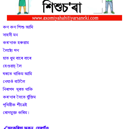
কণ কণ শিশু আমি
সাহসী মন
কৰ'ণাক হৰুৱাম
লৈছোঁ পণ
হাত ধুম বাৰে বাৰে
হেণ্ডৱাচ্ লৈ
ঘৰতে থাকিম আমি
নেযাওঁ বাটলৈ
নিৰাপদ দূৰত থাকি
কৰ'ণাৰ সৈতে যুঁজিম
পৃথিৱীক শীঘ্ৰেই
ৰোগমুক্ত কৰিম।
🖋️
অংকুৰিতা ফুকন
,
দেৰগাঁঁও