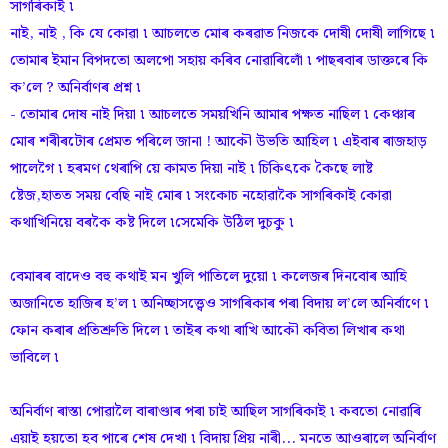
সাগৰিকাই ৷
নাই, নাই , কি যে কোৱা ৷ আচলতে মোৰ কৰৱাত নিজকে দোষী দোষী লাগিছে ৷
তোমাৰ ইমান বিপদতো অলপো সহায় কৰিব নোৱাৰিলোঁ ৷ পাছৰবাৰ ডাক্তৰে কি
ক’লে ? অনিৰ্বাণৰ প্ৰশ্ন ৷
- তোমাৰ দোষ নাই দিয়া ৷ আচলতে সময়খিনি আমাৰ পক্ষত নাছিল ৷ কেঞ্চাৰ
মোৰ শৰীৰটোৰ প্ৰেমত পৰিলে জানা ! আকৌ উভতি আহিল ৷ এইবাৰ ৰাজহাড়
পালেগৈ ৷ হৰমণ থেৰাপি য়ে কামত দিয়া নাই ৷ চিকিৎকে কৈছে লাষ্ট
ষ্টেজ,হাতত সময় বেছি নাই মোৰ ৷ সংকোচ নহোৱাকৈ সাগৰিকাই কোৱা
কথাখিনিয়ে বৰকৈ কষ্ট দিলে ৷সেমেকি উঠিল দুচকু ৷
বেমাৰৰ বাদেও বহু কথাই মন খুলি পাতিলে দুয়ো ৷ কলেজৰ দিনবোৰ আহি
অজানিতে হাজিৰ হ’ল ৷ অনিচ্ছাসত্ত্বেও সাগৰিকাৰ পৰা বিদায় ল’লে অনিৰ্বাণে ৷
ফোন কৰাৰ প্ৰতিশ্ৰুতি দিলে ৷ তাইৰ কথা ৰাখি আকৌ কবিতা লিখাৰ কথা
ভাবিলে ৷
অনিৰ্বাণ ৰাস্তা পোৱালৈ বাৰাণ্ডাৰ পৰা চাই আছিল সাগৰিকাই ৷ কবতো নোৱাৰি
এয়াই হয়তো হব পাৰে শেষ দেখা ৷ বিদায় প্ৰিয় নাৰী... মনতে আওৰালে অনিৰ্বাণ