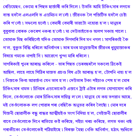
ৰেডিয়েছন, কেমো ৰ পিছত ছাৰ্জাৰী কৰি দিলে ৷ উভতি আহি চিকিৎসাৰ লগতে
ব্যস্ত হবলৈ এলএলবি ত এডমিচন ল’লোঁ ৷ জীৱনক লৈ পজিটিভ হবলৈ চেষ্টা
কৰি গ’লোঁ ৷ সফলো হলোঁ ৷ বেমাৰী বেমাৰী ভাৱটো নহোৱা হ’ল ৷ মানুহৰ
বুবুবাবা বোৰক কেৰেপ নকৰা হ’লোঁ ৷ মা দেউতাহঁতেও অলপ সকাহ পালে ৷
তোমাক মিছ কৰিছিলোঁ যদিও তোমাক দিগদাৰি দিব মন নগল ৷ সাগৰিকাই কৈ
গ’ল, বুকুত বিন্ধি ধৰিলে অনিৰ্বাণৰ ৷ তাৰ মনৰ মানুহজনীৰ জীৱনৰ ধুমুহাজাকৰ
বিষয়ে গমকে নাপাই সি ৷ আৱেগে খুন্দা মাৰি ধৰিলে ৷
সাগৰিকাই পুনৰ আৰাম্ভ কৰিলে - তাৰ পিছত ডেৰবছৰলৈ সকলো ঠিকেই
আছিল, লাহে লাহে পিঠিৰ মাজত প্ৰচণ্ড বিষ এটা আৰাম্ভ হ’ল, টোপনি নাহা হ’ল
৷ নিজকে কিবা আৱৰ্জনা যেন ভাব হ’ল। দেউতাৰ টকা পইচাও শেষ হ’ল মোৰ
চিকিৎসাৰ নামত ৷ চিনিয়ৰ এডভোকেট এজনে ট্ৰাষ্ট এটাৰ লগত যোগাযোগ কৰি
দিলে, তেওঁলোকে মোৰ চিকিৎসাৰ দায়িত্ব ল’লে ৷ মানুহে যে কয় ভগৱান আছে,
মই তেওঁলোকক লগ পোৱাৰ পৰা বেছিকৈ অনুভৱ কৰিব লৈছোঁ ৷ মোৰ দৰে
যিজনী ছোৱালীক বন্ধু বান্ধৱ আত্মীয়ইও সংগ নিদিয়া হ’ল, সেইজনী ছোৱালীৰ
বাবে তেওঁলোকে দিনে ৰাতিয়ে কষ্ট কৰিছে, পইচা খৰচ কৰিছে, লগত থকা নাৰ্ছ
গৰাকীকো তেওঁলোকেই পঠিয়াইছে ৷ বিৰক্ত হৈছা নেকি অনিৰ্বাণ, হঠাৎ শুধিলে