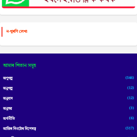
ন-পুৰণি লেখা
আমাৰ শিতান সমূহ
(546)
অণুগল্প
(12)
অনুগল্প
(12)
অনুবাদ
(3)
অনুভৱ
(6)
অৰ্থনীতি
(517)
আজিৰ দিনটোৰ বিশেষত্ব