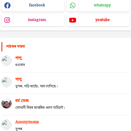
facebook
whatsapp
instagram
youtube
পাঠকৰ মন্তব্য
পাপু
ধন্যবাদ
পাপু
সুন্দৰ, পঢ়ি আছোঁ, ভাল লাগিছে।
ধৰ্ম ডেকা
ভোগালী বিহুৰ আন্তৰিক ওলগ যাচিলোঁ।
Anonymous
সুন্দৰ