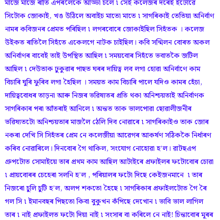
মাজে মাজে ৰাতি এপৰলৈকে আড্ডা চলে ৷ সেই কলেজৰ দৰেই ইটোৱে
সিটোক জোকাই, খঙ উঠিলে অবাইচ মাতো মাতে ৷ সাগৰিকাই তেতিয়া অনিৰ্বাণ
নামৰ কবিজনৰ প্ৰেমত পৰিছিল ৷ লগৰবোৰে জোকাইছিল সিহঁতক । কলেজ
উইকত ৰাতিলৈ সিহঁতে একেলগে নাটক চাইছিল। কবি সন্মিলন বোৰত অকল
অনিৰ্বাণৰ বাবেই তাই উপস্থিত আছিল ৷ সময়বোৰ সিহঁতে ভবাতকৈ জটিল
আছিল ৷ দেউতাক ঢুকুৱাৰ পাছত ঘৰৰ দায়িত্ব লব লগা হোৱা অনিৰ্বাণে কাম
বিচাৰি ঘুৰি ফুৰিব লগা হৈছিল । সময়ত কাম বিচাৰি পালে যদিও কামৰ হেঁচা,
দায়িত্ববোধৰ তাড়না আৰু নিজৰ ভৱিষ্যতৰ প্ৰতি থকা অনিশ্চয়তাই অনিৰ্বাণক
সাগৰিকাৰ পৰা আঁতৰাই আনিলে ৷ অন্তত তাক ভালপোৱা ছোৱালীজনীৰ
ভৱিষ্যতটো অনিশ্চয়তাৰ মাজলৈ ঠেলি দিব নোৱাৰে ৷ সাগৰিকাইও তাক জোৰ
নকৰা দেখি সি সিহঁতৰ প্ৰেম নে কলেজীয়া আৱেগৰ আকৰ্ষণ সঠিককৈ নিৰ্ধাৰণ
কৰিব নোৱাৰিলে। দিনবোৰ গৈ থাকিল, সংযোগ নোহোৱা হ’ল। ৱাটছএপ
গ্ৰুপটোত সোমাইয়ে তাৰ প্ৰথম কাম আছিল আটাইৰে প্ৰফাইলৰ ফটোবোৰ চোৱা
৷ প্ৰায়বোৰৰ চেহেৰা সলনি হ’ল , পৰিয়ালৰ ফটো দিছে কেইজনমানে ৷ তাৰ
নিজৰো চুলি চুটি হ’ল, অলপ শকতো হৈছে ৷ সাগৰিকাৰ প্ৰফাইলটোত গৈ ৰৈ
গল সি ৷ ইমানবছৰ পিছতো কিবা বুকুখন কঁপিছে দেখোন ৷ ভাবি ভাল লাগিল
তাৰ ৷ নাই প্ৰফাইলত ফটো দিয়া নাই ৷ সংসাৰ বা কৰিলে নে নাই! চিন্তাবোৰ মূৰৰ