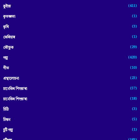
(411)
কুইজ
(1)
কৃতজ্ঞতা
(3)
কৃষি
(1)
কেৰিয়াৰ
(29)
কৌতুক
(420)
গল্প
(10)
গীত
(23)
গ্ৰন্থালোচনা
(57)
চানেকিৰ শিশুচ'ৰা
(18)
চানেকিৰ শিশুচ’ৰা
(3)
চিঠি
(5)
চিন্তন
(1)
চুটি গল্প