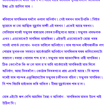
কবিতাফাঁকিলৈ মনত পৰি গ’ল ৷ লাহে লাহে কবিতাৰ পৃথিৱীখনলৈ ওভোতাৰ
ইচ্ছা এটা জাগিল তাৰ ।
ৰবিবাৰে সাগৰিকাৰ ঘৰলৈ ওলাল অনিৰ্বাণ ৷ সেই ঘৰখন তাৰ চিনাকি ৷ সিহঁত
দুয়োৰে ক’তো আত্মিক মূহূৰ্তৰ সাক্ষী এই ঘৰখন ! একেই আছে ঘৰখন ৷
তেতিয়াৰ দৰেই সন্মুখৰ বাৰাণ্ডাৰ বেতৰ চকীদুখনো আছে ৷ সন্মুখত নামফলক
এখন ৷ এডভোকেট সাগৰিকা হাজৰিকা ৷ এইজনী এডভোকেট হোৱা খবৰ
গমেই নাপাওঁ দেখোন- মনতে ভাবিলে অনিৰ্বাণে ৷ তাৰ পচন্দৰ নাৰীগৰাকীক লগ
পোৱাৰ সুখকনক সযতনে আকোঁৱালি অনিৰ্বাণে সাগৰিকাৰ ঘৰৰ কলিংবেলটো
বজালে ৷ দৰজা খোলাৰ শব্দ হ’ল ৷ সন্মুখত তাৰ আকাংক্ষিত নাৰী সাগৰিকা ৷
ঠিক কেনেকৈ কি ক’লে ভাল হ’ব ভাবি থাকোঁতেই সাগৰিকাই মাত দিলে
অনিৰ্বাণ, আহা ভিতৰলৈ ৷ কোঠাৰ ভিতৰখনো প্ৰায় একেই আছে ৷ সি আগৰ
দৰেই তাৰ পচন্দৰ একুৰিয়ামটোৰ সন্মুখৰ চকীখনত বহিল ৷ সন্মুখত সাগৰিকা ৷
সি শব্দ বিচাৰি হাহাঁকাৰ কৰি থাকিল ৷ নীৰৱ মুহূৰ্তবোৰ পাৰ হ’ল ৷
মোৰ এইটো ৰূপ দেখি আচৰিত হৈছা ন অনিৰ্বাণ - সাগৰিকাৰ মাতত উচপ খাই
উঠিল সি ৷