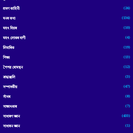
(24)
ভ্ৰমণ কাহিনী
(134)
মনৰ কথা
(10)
মহৎ বিচাৰ
(4)
মহৎ লোকৰ বাণী
(19)
লিমাৰিক
(13)
শিক্ষা
(12)
শৈশৱ ৰোমন্থন
(3)
শ্ৰদ্ধাঞ্জলি
(47)
সম্পাদকীয়
(8)
সাঁথৰ
(7)
সাক্ষাৎকাৰ
(433)
সাধাৰণ জ্ঞান
(1)
সাধাৰন জ্ঞান