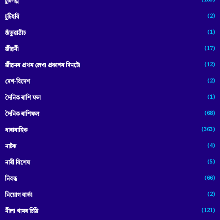
(183)
চুটিগল্প
(2)
চুটিছবি
(1)
জঁতুৱাঠাঁচ
(17)
জীৱনী
(12)
জীৱনৰ প্ৰথম লেখা প্ৰকাশৰ দিনটো
(2)
দেশ-বিদেশ
(1)
দৈনিক ৰাশি ফল
(68)
দৈনিক ৰাশিফল
(363)
ধাৰাবাহিক
(4)
নাটক
(5)
নাৰী বিশেষ
(66)
নিবন্ধ
(2)
নিয়োগ বাৰ্তা
(121)
নীলা খামৰ চিঠি