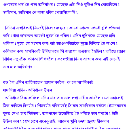
ওপৰেৰে পাৰ হৈ গ’ল অনিৰ্বাণৰ ৷ মেছেজ এটা দিওঁ বুলিও দিব নোৱাৰিলে ৷
স্বাভিমান, অভিমান নে লাজ ধৰিব নোৱাৰিলে সি ৷
সিদিনা সাগৰিকাই নিজেই দিলে মেছেজ ৷ কাৰো প্ৰেমত নপৰোঁ বুলি প্ৰতিজ্ঞা
কৰি থোৱা ল’ৰাজন আকৌ দুৰ্বল হৈ পৰিল ৷ এদিন দুদিনকৈ মেছেজ চলি
থাকিল ৷ দুয়ো যে সংসাৰ কৰা নাই আওপকীয়াকৈ দুয়ো নিশ্চিত হৈ ল’লে ৷
কবিতাৰ কথা সাগৰিকাই উলিয়াওতে সি অৱশ্যে অপ্ৰস্তুত হৈছিল ৷ তাইয়ে জোৰ
দিছিল নতুনকৈ কবিতা লিখিবলৈ ৷ কলেজীয়া দিনৰ আব্দাৰ কমা নাই যেনেই
ভাৱ হ’ল অনিৰ্বাণৰ ৷
বন্ধ লৈ এদিন আহিবাচোন আমাৰ ঘৰলৈ- ক’লে সাগৰিকাই
যাম দিয়া এদিন- অনিৰ্বানৰ উত্তৰ
অনিৰ্বাণে ঠিক কৰিলে এদিন যাব তাৰ ভাল লগা নাৰীৰ কাষলৈ ৷ সোনকালেই
ঠিক কৰিলে দিনটো ৷ পিছৰটো ৰবিবাৰেই সি যাব সাগৰিকাৰ ঘৰলৈ। ইমানবছৰৰ
মূৰত দেখা হ’ব সিহঁতৰ ৷ অলপযেন উত্তেজিত হৈ পৰিছে তাৰ মনটো ৷ হাঁহি
উঠিল তাৰ ৷ প্ৰেম চাগে এনেকুৱাই, আৱৰণ খুলি হৃদয় জুৰায় হীৰুদাৰ