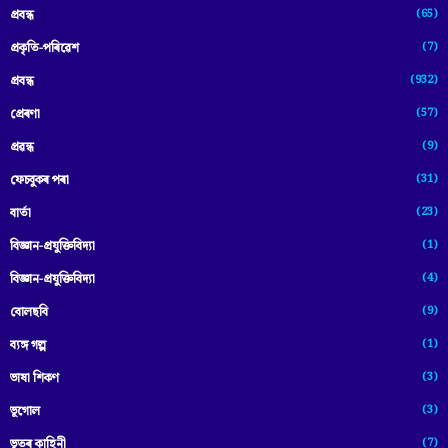
(65)
প্রবন্ধ
(7)
প্ৰকৃতি-পৰিৱেশ
(932)
প্ৰবন্ধ
(57)
প্ৰেৰণা
(9)
প্ৰৱন্ধ
(31)
ফেচবুকৰ পৰা
(23)
বাৰ্তা
(1)
বিজ্ঞান-প্রযুক্তিবিদ্যা
(4)
বিজ্ঞান-প্ৰযুক্তিবিদ্যা
(9)
বোলছবি
(1)
ব্যঙ্গ গল্প
(3)
ভাষা শিকণ
(3)
ভূগোল
(7)
ভূতৰ কাহিনী