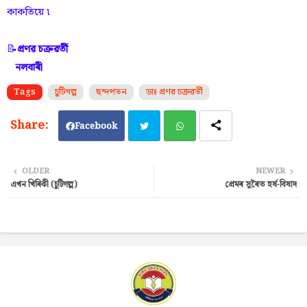
কাকতিয়ে ৷
📝
প্ৰণৱ চক্ৰৱৰ্তী
নলবাৰী
Tags
চুটিগল্প
ছন্দপতন
ডাঃ প্ৰণৱ চক্ৰৱৰ্তী
Facebook
Twi
Wh
OLDER
NEWER
এখন খিৰিকী (চুটিগল্প)
প্ৰেমৰ সুৰৈত হৰ্ষ-বিষাদ
tter
ats
ap
p