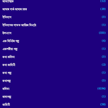
(12)
আধ্যাত্মিক
(20)
আমাৰ গাওঁ আমাৰ চহৰ
(3)
ইতিহাস
(1)
ইতিহাসৰ পাতত আজিৰ দিনটো
(333)
উপন্যাস
(6)
এক মিনিটৰ গল্প
(1)
একশৰীয়া গল্প
(3)
কথা কবিতা
(2)
কথা কাহিনী
(1)
কথা গল্প
(3)
কথাগল্প
(6194)
কবিতা
(1)
কাব্যগল্প
(38)
কাহিনী