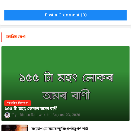
Post a Comment (0)
জনপ্রিয় লেখা
চানেকিৰ শিশুচ'ৰা
১৫৫ টা মহৎ লোকৰ অমৰ বাণী
Rinku Rajowar
August 23, 2020
সংযোগ নে সত্তাৰ স্ফুলিংগ~ৰিতুপৰ্ণ শৰ্মা