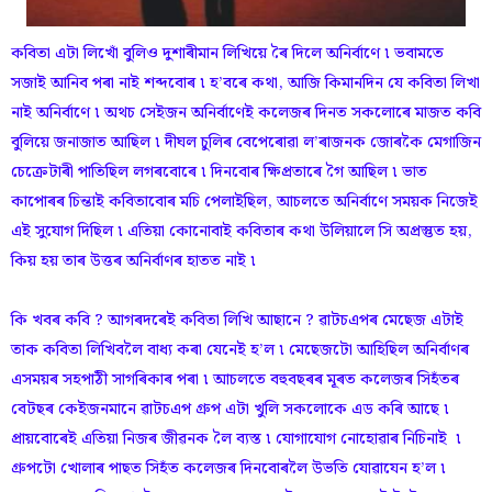
কবিতা এটা লিখোঁ বুলিও দুশাৰীমান লিখিয়ে ৰৈ দিলে অনিৰ্বাণে ৷ ভবামতে
সজাই আনিব পৰা নাই শব্দবোৰ ৷ হ’বৰে কথা, আজি কিমানদিন যে কবিতা লিখা
নাই অনিৰ্বাণে ৷ অথচ সেইজন অনিৰ্বাণেই কলেজৰ দিনত সকলোৰে মাজত কবি
বুলিয়ে জনাজাত আছিল ৷ দীঘল চুলিৰ বেপেৰোৱা ল’ৰাজনক জোৰকৈ মেগাজিন
চেক্ৰেটাৰী পাতিছিল লগৰবোৰে ৷ দিনবোৰ ক্ষিপ্ৰতাৰে গৈ আছিল ৷ ভাত
কাপোৰৰ চিন্তাই কবিতাবোৰ মচি পেলাইছিল, আচলতে অনিৰ্বাণে সময়ক নিজেই
এই সুযোগ দিছিল ৷ এতিয়া কোনোবাই কবিতাৰ কথা উলিয়ালে সি অপ্ৰস্তুত হয়,
কিয় হয় তাৰ উত্তৰ অনিৰ্বাণৰ হাতত নাই ৷
কি খবৰ কবি ? আগৰদৰেই কবিতা লিখি আছানে ? ৱাটচএপৰ মেছেজ এটাই
তাক কবিতা লিখিবলৈ বাধ্য কৰা যেনেই হ’ল ৷ মেছেজটো আহিছিল অনিৰ্বাণৰ
এসময়ৰ সহপাঠী সাগৰিকাৰ পৰা ৷ আচলতে বহুবছৰৰ মূৰত কলেজৰ সিহঁতৰ
বেটছৰ কেইজনমানে ৱাটচএপ গ্ৰুপ এটা খুলি সকলোকে এড কৰি আছে ৷
প্ৰায়বোৰেই এতিয়া নিজৰ জীৱনক লৈ ব্যস্ত ৷ যোগাযোগ নোহোৱাৰ নিচিনাই ৷
গ্ৰুপটো খোলাৰ পাছত সিহঁত কলেজৰ দিনবোৰলৈ উভতি যোৱাযেন হ’ল ৷