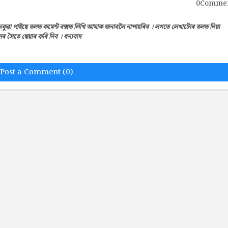
0Comme
েকুৱা পাইছে তলত কমেন্ট বক্সত লিখি আমাক জনাবলৈ নাপাহৰিব । লগতে লেখাটোৰ তলত দিয়া
সৈতে শ্বেয়াৰ কৰি দিব । ধন্যবাদ
Post a Comment (0)