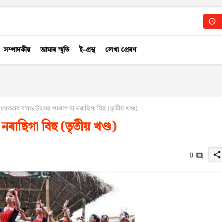
সম্পাদকীয়
আমাৰ স্মৃতি
ই-গ্ৰন্থ
লেখা প্ৰেৰণ
ংসকলৰ বসন্ত উৎসৱ পঃৰাগ বা নৰাছিগা বিহু (তৃতীয় খণ্ড)
াছিগা বিহু (তৃতীয় খণ্ড)
0
share