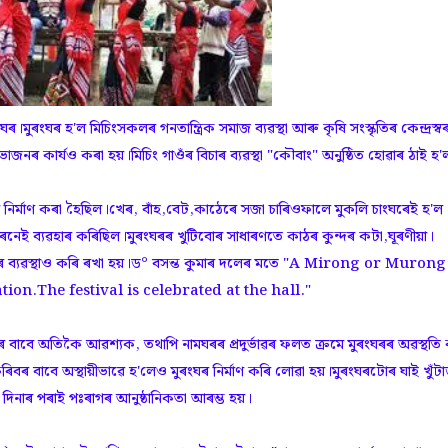
মুৰংঘৰ হ'ল মিচিংসকলৰ গনতান্ত্ৰিক সমাজ ব্যৱস্থা আৰু কৃষি সংস্কৃতিৰ কেন্দ্ৰস্ব
জনৰ কাৰ্যও কৰা হয়।মিচিং গাওঁৰ বিচাৰ ব্যৱস্থা "কৌবাং" অনুষ্ঠিত হোৱাৰ ঠাই হ'
 নিৰ্মাণ কৰা হৈছিল।খেৰ, বাঁহ,বেট,কাঠেৰে সজা চাৰিওফালে মুকলি চাংঘৰেই হ'ল
নেই ব্যৱহাৰ কৰিছিল।মুৰংঘৰৰ খুটিবোৰ সাধাৰণতে কাঠৰ কুন্দৰ কটা,ঘূৰণীয়া।
লাৰ ব্যৱস্থাও কৰি ৰখা হয়।ড° বসন্ত কুমাৰ দলেৰ মতে "A Mirong or Murong
ion.The festival is celebrated at the hall."
অতিকৈ আৱশ্যক, তথাপি নামঘৰৰ প্ৰদুৰ্ভাৱৰ ফলত ক্ৰমে মুৰংঘৰৰ অৱস্থতি 
বাবে অস্থায়ীভাৱে হ'লেও মুৰংঘৰ নিৰ্মাণ কৰি লোৱা হয়।মুৰংঘৰটোৰ ঘাই খুঁটা
ৰা দিনাৰ পৰাই পঃৰাগৰ আনুষ্ঠানিকতা আৰম্ভ হয়।