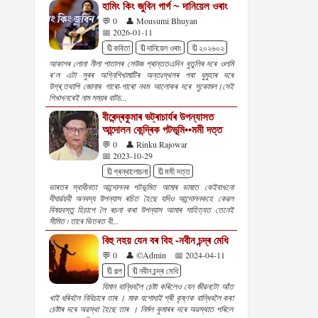
হামিং কিং জুবিন গাৰ্গ ~ দানিয়েল ওৰাং
💬 0
👤 Mousumi Bhuyan
📅 2026-01-11
🔖কবিতা
🔖দানিয়েল ওৰাং
🔖২০২৬০২
আকাশৰ লোনা নীলা পাতালৰ সেউজ প্ৰান্ততএদিন ধুতুলিৰ দৰে ওলমি
ৰ’ল এটা সুৰৰ অগ্নিশিখামাটিৰ অন্তঃস্থলৰ পৰা ধুমুহাৰ দৰে
উগ্ৰ,তথাপি জোনাৰ গাৰো-গাৰো নবম আলোকৰ দৰে সুকোমল।সেই
শিখাখনৰেই নাম সময়ৰ বাটচ...
বীৰেন্দ্ৰকুমাৰ ভট্ৰাচাৰ্যৰ উপন্যাসত
আন্দোলন কেন্দ্ৰিক পটভূমি••মমী দত্ত
💬 0
👤 Rinku Rajowar
📅 2023-10-29
🔖গ্ৰন্থালোচনা
🔖মমী দত্ত
ভাৰতৰ স্বাধীনতা আন্দোলনৰ পটভূমিত আমাৰ ভাষাত কেইবাখনো
দীঘাৰ্ৱয়বী অনবদ্য উপন্যাস ৰচিত হৈছে যদিও আন্দোলনকহে কেৱল
বিষয়বস্তু হিচাপে লৈ ৰচনা কৰা উপন্যাস আমাৰ সাহিত্যত তেনেই
সীমিত ৷ তাৰে ভিতৰত বী...
বিহু নহয় যেন বৰ বিহ -নবীন চন্দ্ৰ মেধি
💬 0
👤 ©Admin
📅 2024-04-11
🔖গল্প
🔖নবীন চন্দ্ৰ মেধি
যিমান বান্ধিবলৈ চেষ্টা কৰিলেও যেন জীৱনটো আঁত
খাই ধৰিবলৈ নিবিচাৰে তাৰ । মাক যশোদাই শ্ৰী কৃষ্ণক বান্ধিবলৈ কৰা
চেষ্টাৰ দৰে অৱস্থা হৈছে তাৰ । নিৰ্মল কুমাৰৰ দৰে অৱস্থাত পৰিলে