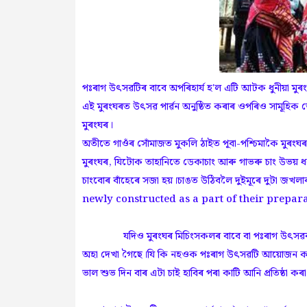
পঃৰাগ উৎসৱটিৰ বাবে অপৰিহাৰ্য হ'ল এটি আটক ধুনীয়া মুৰংঘৰ।
এই মুৰংঘৰত উৎসৱ পাৰ্ৱন অনুষ্ঠিত কৰাৰ ওপৰিও সামূহিক ভো
মুৰংঘৰ।
অতীতে গাওঁৰ সোঁমাজত মুকলি ঠাইত পূবা-পশ্চিমাকৈ মুৰংঘৰ
মুৰংঘৰ, যিটোক তাহানিতে ডেকাচাং আৰু গাভৰু চাং উভয় ধৰ
চাংবোৰ বাঁহেৰে সজা হয়।চাঙত উঠিবলৈ দুইমূৰে দুটা জখ
newly constructed as a part of their preparat
যদিও মুৰংঘৰ মিচিংসকলৰ বাবে বা পঃৰাগ উৎসৱৰ বাবে 
অহা দেখা গৈছে।যি কি নহওক পঃৰাগ উৎসৱটি আয়োজন কৰিবৰ 
ভাল শুভ দিন বাৰ এটা চাই হাবিৰ পৰা কাটি আনি প্ৰতিষ্ঠা ক