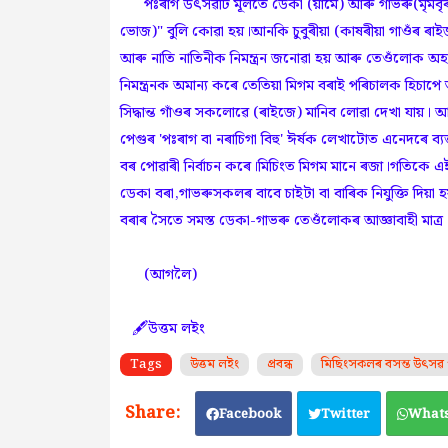
পঃৰাগ উৎসৱটি মূলতে ডেকা (য়ামে) আৰু গাভৰু(মৃমবৃৰ)
ভোজ)" বুলি কোৱা হয়।আনকি চুবুৰীয়া (কাষৰীয়া গাওঁৰ ৰা
আৰু নাতি নাতিনীক নিমন্ত্ৰন জনোৱা হয় আৰু তেওঁলোক অহা
নিমন্ত্ৰনক অমান্য কৰে তেতিয়া মিগম বৰাই পৰিচালক হিচাপে ত
সিদ্ধান্ত গাঁওৰ সকলোৱে (ৰাইজে) মানিব লোৱা দেখা যা
পেগুৰ 'পঃৰাগ বা নৰাচিগা বিহু' ঈৰ্ষক লেখাটোত এনেদৰে ব
বৰ পোৱাৰী নিৰ্বাচন কৰে।মিচিংত মিগম মানে ৰজা।গতিকে এ
ডেকা বৰা,গাভৰুসকলৰ বাবে চাইটা বা বাৰিক নিযুক্তি দি
বৰাৰ সৈতে সমস্ত ডেকা-গাভৰু তেওঁলোকৰ আজ্ঞাবাহী মাত্ৰ
(আগলৈ)
🖋️উত্তম লইং
Tags
উত্তম লইং
প্ৰবন্ধ
মিছিংসকলৰ বসন্ত উৎসৱ প
Facebook
Twitter
What