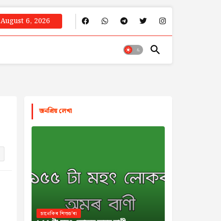
August 6, 2026
জনপ্রিয় লেখা
চানেকিৰ শিশুচ'ৰা