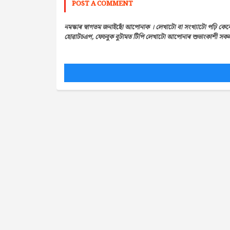
POST A COMMENT
নমস্কাৰ স্বাগতম জনাইছোঁ আপোনাক । লেখাটো বা সংখ্যাটো পঢ়ি কেন
হোৱাটচএপ, ফেচবুক বুটামত টিপি লেখাটো আপোনাৰ শুভাংকাশী সকলৰ 