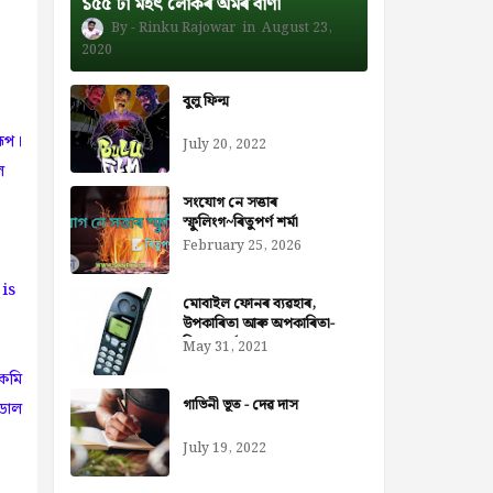
১৫৫ টা মহৎ লোকৰ অমৰ বাণী
Rinku Rajowar
August 23,
2020
বুলু ফিল্ম
ৰূপ।
July 20, 2022
ল
সংযোগ নে সত্তাৰ
স্ফুলিংগ~ৰিতুপৰ্ণ শৰ্মা
February 25, 2026
 is
মোবাইল ফোনৰ ব্যৱহাৰ,
উপকাৰিতা আৰু অপকাৰিতা-
নিজৰা বৰ্মন ডেকা
May 31, 2021
কমি
গাভিনী ভূত - দেৱ দাস
ডাল
July 19, 2022