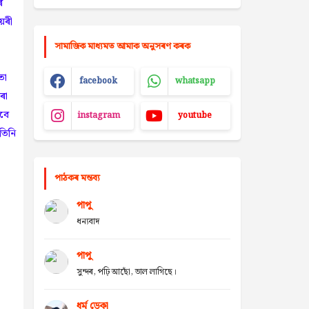
ৰ
়ৰী
সামাজিক মাধ্যমত আমাক অনুসৰণ কৰক
তা
facebook
whatsapp
ৰা
বে
instagram
youtube
তিনি
পাঠকৰ মন্তব্য
পাপু
ধন্যবাদ
পাপু
সুন্দৰ, পঢ়ি আছোঁ, ভাল লাগিছে।
ধৰ্ম ডেকা