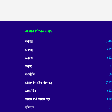
আমাৰ শিতান সমূহ
(546
অণুগল্প
(12
অনুগল্প
(12
অনুবাদ
(3
অনুভৱ
(6
অৰ্থনীতি
(517
আজিৰ দিনটোৰ বিশেষত্ব
(12
আধ্যাত্মিক
(20
আমাৰ গাওঁ আমাৰ চহৰ
(3
ইতিহাস