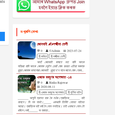
nts
ন-পুৰণি লেখা
জোনবাই ✍️লক্ষ্মীমা তেলী
💬 0
👤 ©Admin
📅 2023-07-24
🔖কবিতা
🔖লক্ষ্মীমা তেলী
আহাঁ জোনবাই কাষতে বহা নামি আহক
সন্ধিয়া নামি আহক জোনাক চকুলৈ চোৱাঁ মোৰ হৃদয়ত এতিয়া অজস্ৰ
ধুমুহা জোনাক ভালপোৱা জোনবাই ধুমুহা হ'ব পাৰে জানো মোৰ প্ৰেম...
এজাক বৰষুণৰ অপেক্ষাত -১৪
💬 0
👤 Rinku Rajowar
📅 2020-08-11
🔖এজাক বৰষুণৰ অপেক্ষাত
🔖পূৰ্ণিমা হালৈ
_______ আপুনি স্বাগত দাক কৈ লওঁক।প্ৰান্তিক_______ নাই
নালাগে। সি গম পাবই।_____ ওমআমি তিনিটা ফোনত লাইনত
আছো। প্ৰান্তিক দাই বৰ্ষা লৈ ফোন লগাইছে। তাই এবাৰতে ফোন টো
ধৰিলে।বৰ্ষা______ অ প্ৰান্ত...