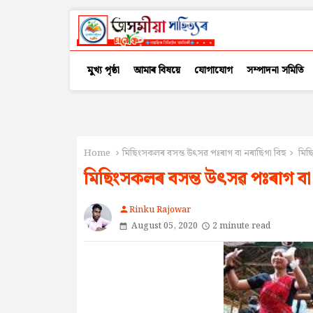
মুখ্য পৃষ্ঠা
আমাৰ বিষয়ে
যোগাযোগ
সম্পাদনা সমিতি
Home
মিছিংসকলৰ বসন্ত উৎসৱ পঃৰাগ বা নৰাছিগা বিহু
মিছি
মিছিংসকলৰ বসন্ত উৎসৱ পঃৰাগ বা নৰ
Rinku Rajowar
person
August 05, 2020
2 minute read