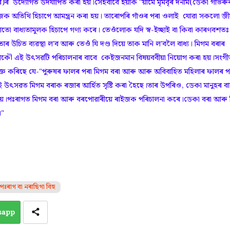
ৰ উদ্যোগত উদযাপিত কৰা হয়।সেইবাবে ইয়াক "য়ামে মৃমবৃৰ দনাম(ডেকা গাভৰু
ইজক অতিথি হিচাপে আমন্ত্ৰন কৰা হয়। তাৰোপৰি গাঁওৰ পৰা ওলাই যোৱা সকলো জীয
তো বাধ্যতামূলক হিচাপে গণ্য কৰে। তেওঁলোক যদি স্ব-ইচ্ছাই বা কিবা কাৰণবশতঃ
াৰ উচিত ব্যৱস্থা ল'ব আৰু তেওঁ যি দণ্ড দিয়ে তাক মানি ল'বলৈ বাধ্য। মিগম বৰাৰ
য়। আকৌ এই উৎসৱটি পৰিচালনাৰ বাবে কেইজনমান বিষয়ববীয়া নিয়োগ কৰা হয়।সংগী
্যক্ত কৰিছে যে-"পুৰুষৰ ফালৰ পৰা মিগম বৰা আৰু আৰু অবিবাহিত মহিলাৰ ফালৰ প
ই উৎসৱত মিগম বৰাক ৰজাৰ আৰ্হিত সৃষ্টি কৰা হৈছে।তাৰ উপৰিও, ডেকা মানুহৰ বা
য়া হয়।পঃৰাগত মিগম বৰা আৰু বৰপোৱাৰীয়ে ৰাইজক পৰিচালনা কৰে।ডেকা বৰা আৰু 
।"
ঃৰাগ বা নৰাছিগা বিহু
sapp