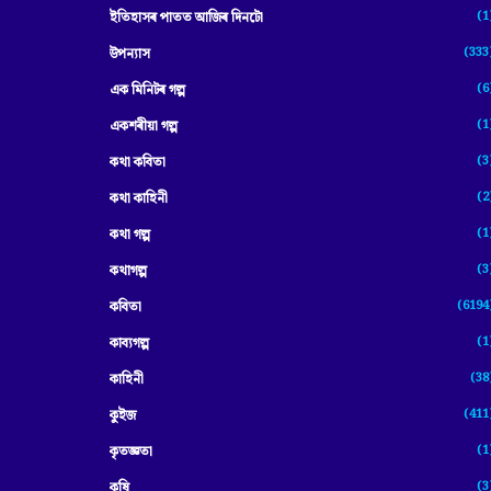
(1
ইতিহাসৰ পাতত আজিৰ দিনটো
(333
উপন্যাস
(6
এক মিনিটৰ গল্প
(1
একশৰীয়া গল্প
(3
কথা কবিতা
(2
কথা কাহিনী
(1
কথা গল্প
(3
কথাগল্প
(6194
কবিতা
(1
কাব্যগল্প
(38
কাহিনী
(411
কুইজ
(1
কৃতজ্ঞতা
(3
কৃষি