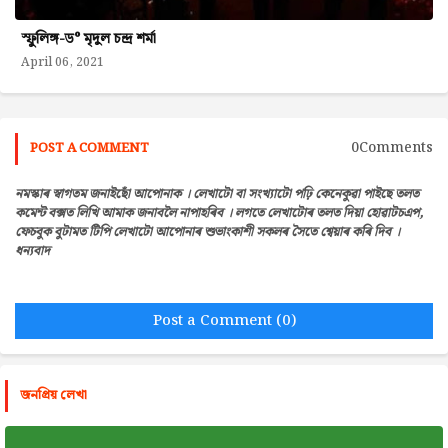
স্ফুলিঙ্গ-ড° মৃদুল চন্দ্ৰ শৰ্মা
April 06, 2021
0Comments
POST A COMMENT
নমস্কাৰ স্বাগতম জনাইছোঁ আপোনাক । লেখাটো বা সংখ্যাটো পঢ়ি কেনেকুৱা পাইছে তলত
কমেন্ট বক্সত লিখি আমাক জনাবলৈ নাপাহৰিব । লগতে লেখাটোৰ তলত দিয়া হোৱাটচএপ,
ফেচবুক বুটামত টিপি লেখাটো আপোনাৰ শুভাংকাশী সকলৰ সৈতে শ্বেয়াৰ কৰি দিব ।
ধন্যবাদ
Post a Comment (0)
জনপ্রিয় লেখা