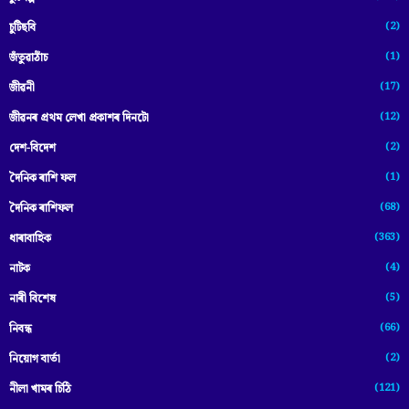
(2)
চুটিছবি
(1)
জঁতুৱাঠাঁচ
(17)
জীৱনী
(12)
জীৱনৰ প্ৰথম লেখা প্ৰকাশৰ দিনটো
(2)
দেশ-বিদেশ
(1)
দৈনিক ৰাশি ফল
(68)
দৈনিক ৰাশিফল
(363)
ধাৰাবাহিক
(4)
নাটক
(5)
নাৰী বিশেষ
(66)
নিবন্ধ
(2)
নিয়োগ বাৰ্তা
(121)
নীলা খামৰ চিঠি