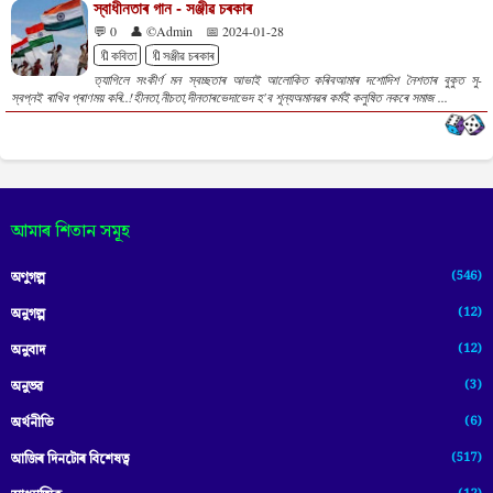
স্বাধীনতাৰ গান - সঞ্জীৱ চৰকাৰ
💬 0
👤 ©Admin
📅 2024-01-28
🔖কবিতা
🔖সঞ্জীৱ চৰকাৰ
ত্যাগিলে সংকীৰ্ণ মন স্বচ্ছতাৰ আভাই আলোকিত কৰিবআমাৰ দশোদিশ নৈশতাৰ বুকুত সু-
স্বপ্নই ৰাখিব প্ৰাণময় কৰি..!হীনতা,নীচতা,দীনতাৰভেদাভেদ হ'ব শূন্যঅমানৱৰ কৰ্মই কলুষিত নকৰে সমাজ ...
আমাৰ শিতান সমূহ
(546)
অণুগল্প
(12)
অনুগল্প
(12)
অনুবাদ
(3)
অনুভৱ
(6)
অৰ্থনীতি
(517)
আজিৰ দিনটোৰ বিশেষত্ব