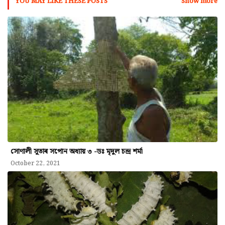
YOU MAY LIKE THESE POSTS
Show more
সোণালী সূতাৰ সপোন অধ্যায় ৩ -ডঃ মৃদুল চন্দ্ৰ শৰ্মা
October 22, 2021