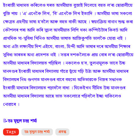
ইংৰাজী মাধ্যমত কৰিলেও ঘৰত অসমীয়াত বুজাই দিলেহে বহুত ল'ৰা ছোৱালীয়ে
বুজি পায় । 'এ' এনেকৈ লিখ, 'বি' এনেকৈ লিখ ইত্যাদি । অসমীয়া ভাষা সকলো
ক্ষেত্ৰত গ্ৰহণীয় ভাষা হ'বলৈ আৰু বহুত বাকী আছে । স্বয়ংক্ৰিয় বানান শুদ্ধ কৰা
কৌশলৰ পৰা আদি কৰি সুচল অসমীয়াত লিপি থকা কম্পিউটাৰ কিবৰ্ড আদি
প্ৰাথমিক সা-সুবিধা খিনিও অসমীয়া ভাষাত আজিকুপতি ভালকৈ হোৱা নাই ।
অন্য এটা লক্ষ্যনীয় দিশ এইযে, বাংলা, হিন্দী আদি ভাষাৰ দৰে অসমীয়া শিক্ষাৰ
সুবিধা ভাৰতৰ অন্য প্ৰদেশত নাই । সত্তৰ দশকলৈকে প্ৰায় বোৰ ল'ৰা ছোৱালীয়ে
অসমীয়া মাধ্যমৰ বিদ্যালয়ত পঢ়িছিল । নকলেও হ'ব, তুলনামূলক ভাবে উচ্চ
মানদণ্ডৰ ইংৰাজী মাধ্যমৰ বিদ্যালয় গাঁৱে ভূঁয়ে গঢ়ি উঠা আৰু অসমীয়া মাধ্যমৰ
বিদ্যালয়ৰ নিম্ন গুণগত মানদণ্ডৰ বাবে বহুতো অভিভাৱকে নিজৰ সন্তানক
ইংৰাজী মাধ্যমৰ বিদ্যালয়ত পঢ়াবলৈ বাধ্য । যিকেইখন সীমিত উচ্চ মানদণ্ডৰ
অসমীয়া মাধ্যমৰ বিদ্যালয় আছে তাত সকলোৱে পঢ়িবলৈ ইচ্ছা থাকিলেও
নোৱাৰে ।
📝
ডঃ মৃদুল চন্দ্ৰ শৰ্মা
Tags
ডঃ মৃদুল চন্দ্ৰ শৰ্মা
প্ৰবন্ধ