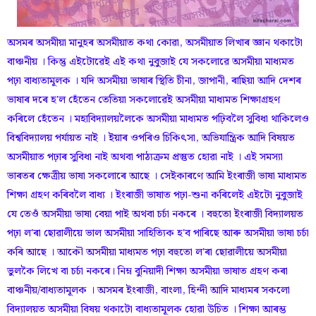
অসমৰ অসমীয়া মানুহৰ অসমীয়াত কথা কোৱা, অসমীয়াত লিখাৰ জ্ঞান থকাটো
বাঞ্চনীয় । কিন্তু এইটোৱেই এই কথা নুবুজাই যে সকলোৱে অসমীয়া মাধ্যমত
পঢ়া বাধ্যতামূলক । যদি অসমীয়া ভাষাৰ স্থিতি চীনা, জাপানী, ৰাছিয়া আদি দেশৰ
ভাষাৰ দৰে হ'ল হেঁতেন তেতিয়া সকলোৱেই অসমীয়া মাধ্যমত শিক্ষাগ্ৰহণ
কৰিলে হেঁতেন । মহাবিদ্যালয়লৈকে অসমীয়া মাধ্যমত পঢ়িবলৈ সুবিধা থাকিলেও
বিশ্ববিদ্যালয় পৰ্যায়ত নাই । ইয়াৰ ওপৰিও চিকিৎসা, অভিযান্ত্ৰিক আদি বিষয়ত
অসমীয়াত পঢ়াৰ সুবিধা নাই অথবা পাঠ্যক্ৰম প্ৰস্তুত হোৱা নাই । এই সমস্যা
ভাৰতৰ ক্ষেত্ৰীয় ভাষা সকলোৰে আছে । সেইকাৰণে আমি ইংৰাজী ভাষা মাধ্যমত
শিক্ষা গ্ৰহণ কৰিবলৈ বাধ্য । ইংৰাজী ভাষাত পঢ়া-শুনা কৰিলেই এইটো নুবুজাই
যে তেওঁ অসমীয়া ভাষা বেয়া পাই অথবা চৰ্চা নকৰে । বহুতো ইংৰাজী বিদ্যালয়ত
পঢ়া ল'ৰা ছোৱালীয়ে ভাল অসমীয়া সাহিত্যিক হ'ব পাৰিছে আৰু অসমীয়া ভাষা চৰ্চা
কৰি আছে । আকৌ অসমীয়া মাধ্যমত পঢ়া বহুতো ল'ৰা ছোৱালীয়ে অসমীয়া
ভুলকৈ লিখে বা চৰ্চা নকৰে। নিম্ন বুনিয়াদী শিক্ষা অসমীয়া ভাষাত গ্ৰহণ কৰা
বাঞ্চনীয়/বাধ্যতামূলক । অসমৰ ইংৰাজী, বাংলা, হিন্দী আদি মাধ্যমৰ সকলো
বিদ্যালয়ত অসমীয়া বিষয় থকাটো বাধ্যতামূলক হোৱা উচিত । শিক্ষা আৰম্ভ