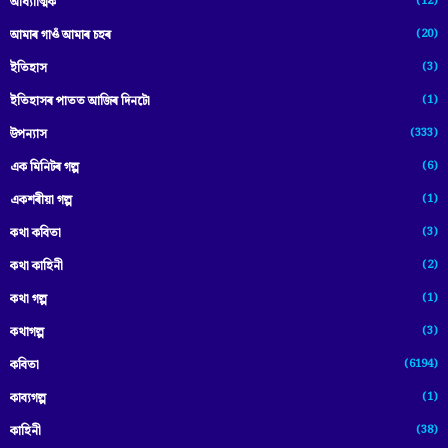
(12)
আধ্যাত্মিক
(20)
আমাৰ গাওঁ আমাৰ চহৰ
(3)
ইতিহাস
(1)
ইতিহাসৰ পাতত আজিৰ দিনটো
(333)
উপন্যাস
(6)
এক মিনিটৰ গল্প
(1)
একশৰীয়া গল্প
(3)
কথা কবিতা
(2)
কথা কাহিনী
(1)
কথা গল্প
(3)
কথাগল্প
(6194)
কবিতা
(1)
কাব্যগল্প
(38)
কাহিনী