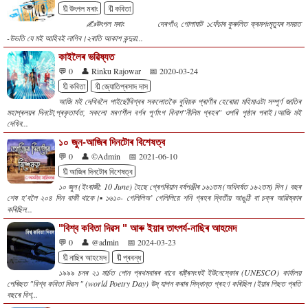
🔖উৎপল মৰাং
🔖কবিতা
✍️উৎপল মৰাং দেৰগাঁও, গোলাঘাট ১ফেঁচাৰ কুৰুলিত ক্ৰমশঃমৃত্যুৰ সময়ত
-উভতি যে মই আহিবই লাগিব।২ৰাতি আকাশ কন্দুৱা...
কাইলৈৰ ভৱিষ্যত
💬 0
👤 Rinku Rajowar
📅 2020-03-24
🔖কবিতা
🔖জ্যোতিপ্ৰসাদ দাস
আজি মই দেখিবলৈ পাইছোঁবিশ্বৰ সকলোতকৈ বুধিয়ক প্ৰাণীৰ হেৰোৱা মহিমাএটা সম্পূৰ্ণ জাতিৰ
মহাপ্ৰলয়ৰ দিনটো,প্ৰকৃতাৰ্থত, সকলো মৰণশীল বৰ্গৰ পূৰ্ণাংগ বিনাশ"নীলিম গ্ৰহৰ" ওপৰি পৃষ্ঠাৰ পৰাই।আজি মই
দেখিব...
১০ জুন-আজিৰ দিনটোৰ বিশেষত্ব
💬 0
👤 ©Admin
📅 2021-06-10
🔖আজিৰ দিনটোৰ বিশেষত্ব
১০ জুন (ইংৰাজী: 10 June) হৈছে গ্ৰেগৰিয়ান বৰ্ষপঞ্জীৰ ১৬১তম (অধিবৰ্ষত ১৬২তম) দিন। বছৰ
শেষ হ'বলৈ ২০৪ দিন বাকী থাকে।▪️১৬১০- গেলিলিঅ’ গেলিলিয়ে শনি গ্ৰহৰ দ্বিতীয় আঙুঠি বা চক্ৰ আৱিষ্কাৰ
কৰিছিল...
"বিশ্ব কবিতা দিৱস " আৰু ইয়াৰ তাৎপৰ্য-নাছিৰ আহমেদ
💬 0
👤 @admin
📅 2024-03-23
🔖নাছিৰ আহমেদ
🔖প্ৰবন্ধ
১৯৯৯ চনৰ ২১ মাৰ্চত পোন প্ৰথমবাৰৰ বাবে ৰাষ্ট্ৰসংঘই ইউনেস্কোৰ (UNESCO) কাৰ্যালয়
পেৰিছত "বিশ্ব কবিতা দিৱস " (world Poetry Day) উদ্ যাপন কৰাৰ সিদ্ধান্ত গ্ৰহণ কৰিছিল।ইয়াৰ পিছত প্ৰতি
বছৰে বিশ্...