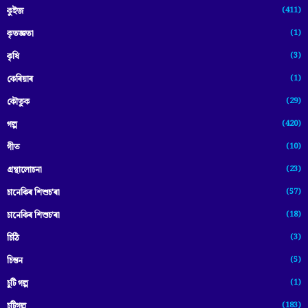
(411)
কুইজ
(1)
কৃতজ্ঞতা
(3)
কৃষি
(1)
কেৰিয়াৰ
(29)
কৌতুক
(420)
গল্প
(10)
গীত
(23)
গ্ৰন্থালোচনা
(57)
চানেকিৰ শিশুচ'ৰা
(18)
চানেকিৰ শিশুচ’ৰা
(3)
চিঠি
(5)
চিন্তন
(1)
চুটি গল্প
(183)
চুটিগল্প