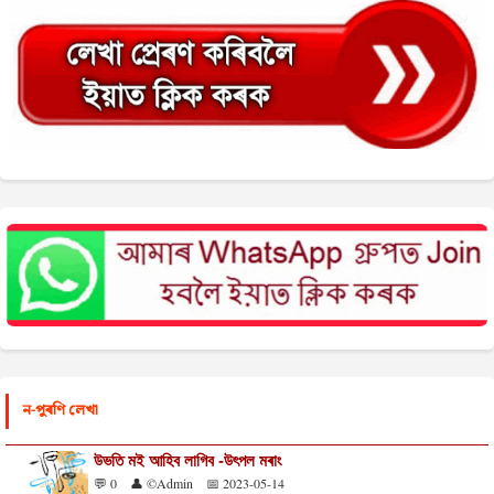
ন-পুৰণি লেখা
উভতি মই আহিব লাগিব -উৎপল মৰাং
💬 0
👤 ©Admin
📅 2023-05-14