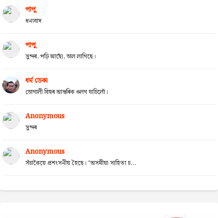
পাপু
ধন্যবাদ
পাপু
সুন্দৰ, পঢ়ি আছোঁ, ভাল লাগিছে।
ধৰ্ম ডেকা
ভোগালী বিহুৰ আন্তৰিক ওলগ যাচিলোঁ।
Anonymous
সুন্দৰ
Anonymous
সঁচাকৈয়ে প্ৰশংসনীয় হৈছে। "অসমীয়া সাহিত্য চ...