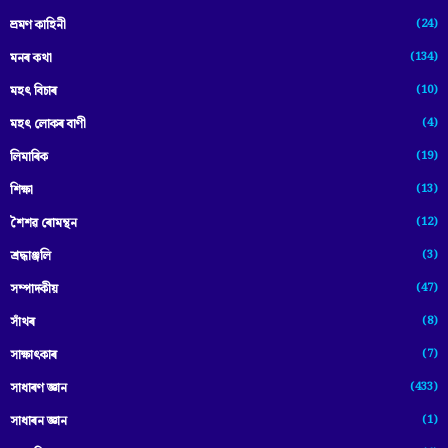
(24)
ভ্ৰমণ কাহিনী
(134)
মনৰ কথা
(10)
মহৎ বিচাৰ
(4)
মহৎ লোকৰ বাণী
(19)
লিমাৰিক
(13)
শিক্ষা
(12)
শৈশৱ ৰোমন্থন
(3)
শ্ৰদ্ধাঞ্জলি
(47)
সম্পাদকীয়
(8)
সাঁথৰ
(7)
সাক্ষাৎকাৰ
(433)
সাধাৰণ জ্ঞান
(1)
সাধাৰন জ্ঞান