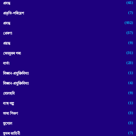
(65)
প্রবন্ধ
(7)
প্ৰকৃতি-পৰিৱেশ
(932)
প্ৰবন্ধ
(57)
প্ৰেৰণা
(9)
প্ৰৱন্ধ
(31)
ফেচবুকৰ পৰা
(23)
বাৰ্তা
(1)
বিজ্ঞান-প্রযুক্তিবিদ্যা
(4)
বিজ্ঞান-প্ৰযুক্তিবিদ্যা
(9)
বোলছবি
(1)
ব্যঙ্গ গল্প
(3)
ভাষা শিকণ
(3)
ভূগোল
(7)
ভূতৰ কাহিনী