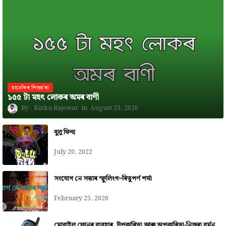
চানেকিৰ শিশুচ'ৰা
১৫৫ টা মহৎ লোকৰ অমৰ বাণী
Rinku Rajowar
August 23, 2020
বুলু ফিল্ম
July 20, 2022
সংযোগ নে সত্তাৰ স্ফুলিংগ~ৰিতুপৰ্ণ শৰ্মা
February 25, 2026
মোবাইল ফোনৰ ব্যৱহাৰ, উপকাৰিতা আৰু অপকাৰিতা-নিজৰা বৰ্মন