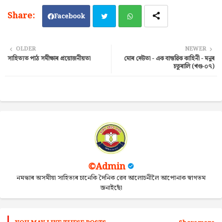
Facebook
Twi
Wh
OLDER
NEWER
সাহিত্যত পাঠ সমীক্ষাৰ প্ৰয়োজনীয়তা
মোৰ দেউতা - এক বাস্তৱিক কাহিনী - মনুৰ
tter
ats
চতুৰালি (খণ্ড-০৭)
ap
p
©Admin
নমস্কাৰ অসমীয়া সাহিত্যৰ চানেকি দৈনিক ৱেব আলোচনীলৈ আপোনাক স্বাগতম
জনাইছোঁ