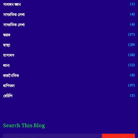
(1)
সাধাৰন জ্ঞান
(4)
সাম্প্রতিক লেখা
(4)
সাম্প্ৰতিক লেখা
(37)
স্তৱক
(29)
স্বাস্থ্য
(24)
হাস্যৰস
(12)
ৰচনা
(8)
ৰাজনৈতিক
(97)
ৰাশিফল
(3)
ৰেচিপি
Search This Blog