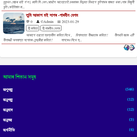
বুকুখন মোচৰ খাই গ'ল | কালি সি বেল ৰোডলৈ আহোতেই চৰকাৰৰ বিদ্যুত বিভাগে ফুটপাথৰ মাজত থকা লোৰ বিজুলী
খুটা কেইটামান ক...
তুমি আকাশ মই সাগৰ -পাৰবীন বেগম
💬 0
👤 ©Admin
📅 2023-01-29
🔖কবিতা
🔖পাৰবীন বেগম
আকাশে হয়তো স্বপ্ননীল কবিতা লিখে , বিশালতাত নীৰৱতাৰ কবিতা ! নীলখনি মচাৰ এটি
নীলাৰঙী অসমাপ্ত সপোনৰ সেন্দুৰীয়া কবিতা ! সাগৰেও লিখে স্...
আমাৰ শিতান সমূহ
(546)
অণুগল্প
(12)
অনুগল্প
(12)
অনুবাদ
(3)
অনুভৱ
(6)
অৰ্থনীতি