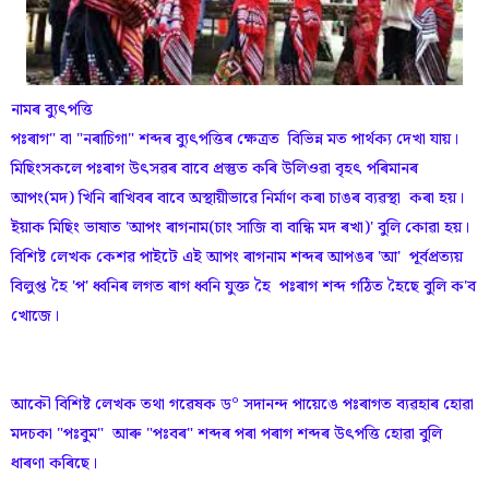
নামৰ ব্যুৎপত্তি
পঃৰাগ" বা "নৰাচিগা" শব্দৰ ব্যুৎপত্তিৰ ক্ষেত্ৰত বিভিন্ন মত পাৰ্থক্য দেখা যায়।
মিছিংসকলে পঃৰাগ উৎসৱৰ বাবে প্ৰস্তুত কৰি উলিওৱা বৃহৎ পৰিমানৰ
আপং(মদ) খিনি ৰাখিবৰ বাবে অস্থায়ীভাৱে নিৰ্মাণ কৰা চাঙৰ ব্যৱস্থা কৰা হয়।
ইয়াক মিছিং ভাষাত 'আপং ৰাগনাম(চাং সাজি বা বান্ধি মদ ৰখা)' বুলি কোৱা হয়।
বিশিষ্ট লেখক কেশৱ পাইটে এই আপং ৰাগনাম শব্দৰ আপঙৰ 'আ' পূৰ্বপ্ৰত্যয়
বিলুপ্ত হৈ 'প' ধ্বনিৰ লগত ৰাগ ধ্বনি যুক্ত হৈ পঃৰাগ শব্দ গঠিত হৈছে বুলি ক'ব
খোজে।
আকৌ বিশিষ্ট লেখক তথা গৱেষক ড° সদানন্দ পায়েঙে পঃৰাগত ব্যৱহাৰ হোৱা
মদচকা "পঃবুম" আৰু "পঃবৰ" শব্দৰ পৰা পৰাগ শব্দৰ উৎপত্তি হোৱা বুলি
ধাৰণা কৰিছে।