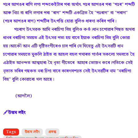
পঃৰ আপঙৰ ৰাগি লগা শব্দকেইটাৰ পৰা অৰ্থাৎ পঃৰ আপঙৰ পৰা "পঃৰ" শব্দটি
আৰু নিচা বা ৰাগি লগাৰ পৰা "ৰাগ" শব্দটি একত্ৰিত হৈ "পঃৰাগ" বা "পৰাগ"
(পঃৰ আপঙৰ ৰাগ) শব্দটিৰ উৎপত্তি হোৱা বুলিও ধাৰণা কৰিব পাৰি।
পঃৰাগ উৎসৱক আমি নৰাচিগা বিহু বুলিও কওঁ।ধান চপোৱাৰ পিছত অথবা
ধানৰ নৰাচিগা সময়ত এই উৎসৱ পতা হয় বাবে ইয়াক নৰাচিগা বিহু বুলি কোৱা
হয়।আকৌ আন এটি দৃষ্টিভংগীৰেও চাব পাৰি যে যিহেতু এই উৎসৱটি ধান
চপোৱাৰ সময়তে মুকলি ঠাইত বা আহল বহল পথাৰত গাওঁৰ সকলো সমবতে হৈ
এঠাইত আনন্দত আত্মহাৰা হৈ নৃত্য গীতেৰে আহাৰ ভোজন কৰে।গতিকে সেই
নৃত্যত ভৰিৰ গছকত নৰা চিগা বাবে কাৰণবশঃত সেই উৎসৱটিৰ নাম "নৰাচিগা
বিহু" বুলি কোৱাৰো থল আছে।
(আগলৈ)
🖋️
উত্তম লইং
Tags
উত্তম লইং
প্ৰবন্ধ