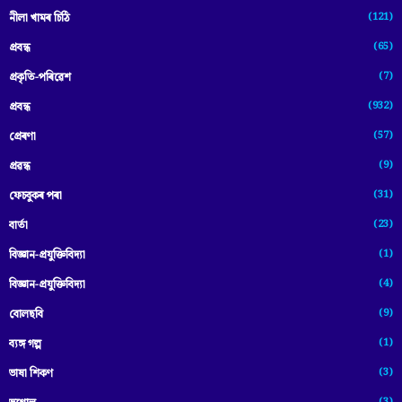
(121)
নীলা খামৰ চিঠি
(65)
প্রবন্ধ
(7)
প্ৰকৃতি-পৰিৱেশ
(932)
প্ৰবন্ধ
(57)
প্ৰেৰণা
(9)
প্ৰৱন্ধ
(31)
ফেচবুকৰ পৰা
(23)
বাৰ্তা
(1)
বিজ্ঞান-প্রযুক্তিবিদ্যা
(4)
বিজ্ঞান-প্ৰযুক্তিবিদ্যা
(9)
বোলছবি
(1)
ব্যঙ্গ গল্প
(3)
ভাষা শিকণ
(3)