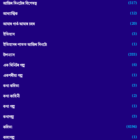
(517)
আজিৰ দিনটোৰ বিশেষত্ব
(12)
আধ্যাত্মিক
(20)
আমাৰ গাওঁ আমাৰ চহৰ
(3)
ইতিহাস
(1)
ইতিহাসৰ পাতত আজিৰ দিনটো
(333)
উপন্যাস
(6)
এক মিনিটৰ গল্প
(1)
একশৰীয়া গল্প
(3)
কথা কবিতা
(2)
কথা কাহিনী
(1)
কথা গল্প
(3)
কথাগল্প
(6194)
কবিতা
(1)
কাব্যগল্প