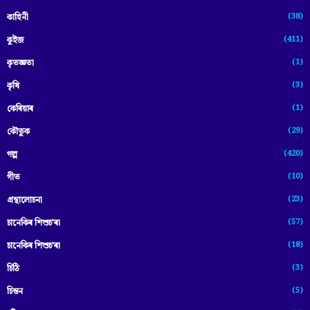
(38)
কাহিনী
(411)
কুইজ
(1)
কৃতজ্ঞতা
(3)
কৃষি
(1)
কেৰিয়াৰ
(29)
কৌতুক
(420)
গল্প
(10)
গীত
(23)
গ্ৰন্থালোচনা
(57)
চানেকিৰ শিশুচ'ৰা
(18)
চানেকিৰ শিশুচ’ৰা
(3)
চিঠি
(5)
চিন্তন