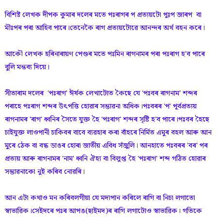
বিশিষ্ট লেখক দীপক কুমাৰ দলেৰ মতে পঃৰাগৰ প প্ৰত্যয়টো পুঃপ জাৰপ বা
মৗঃপৰ পৰা আহিব পাৰে।তেনেকৈ ৰাগ প্ৰত্যয়টোৱে আনন্দৰ অৰ্থ বহন কৰে।
আকৌ লেখক হৰিনাৰায়ণ পেগুৰ মতে পঃমিন ৰাগনামৰ পৰা পঃৰাগ হ'ব পাৰে
বুলি মন্তব্য দিয়ে।
সীতাৰাম দলেৰ 'পঃৰাগ' ঈৰ্ষক লেখাটোত কৈছে যে 'পঃবৰ ৰাগনাম' শব্দৰ
পৰাহে পঃৰাগ শব্দৰ উৎপত্তি হোৱাৰ সম্ভাৱনা অধিক।পঃবৰৰ 'প' পূৰ্বপ্ৰত্যয়
ৰাগনামৰ 'ৰাগ' ধ্বনিৰ সৈতে যুক্ত হৈ 'পঃৰাগ' শব্দৰ সৃষ্টি হ'ব পাৰে।পঃবৰ হৈছে
চাইযুক্ত লাওপানী চাকিবৰ বাবে ব্যৱহাৰ কৰা বাঁহৰে নিৰ্মিত এমুৰ বহল আৰু আন
মুৰে ঠেক বা বন্ধ ডাঙৰ হোৰা জাতীয় এবিধ সঁজুলি। আনহাতে পঃবৰৰ 'বৰ' পৰ
প্ৰত্যয় আৰু ৰাগনামৰ 'নাম' ধ্বনি ঐহ্য বা বিলুপ্ত হৈ 'পঃৰাগ' শব্দ গঠিত হোৱাৰ
সম্ভাৱনাকো নুই কৰিব নোৱৰি।
আন এটা কথাও মন কৰিবলগীয়া যে মদ্যপান কৰিলে ৰাগি বা নিচা লগাতো
স্বাভাৱিক।সেইদৰে পঃৰ আপঙ(ছাইমদ)ৰ ৰাগি লগাটোও স্বাভাৱিক। গতিকে