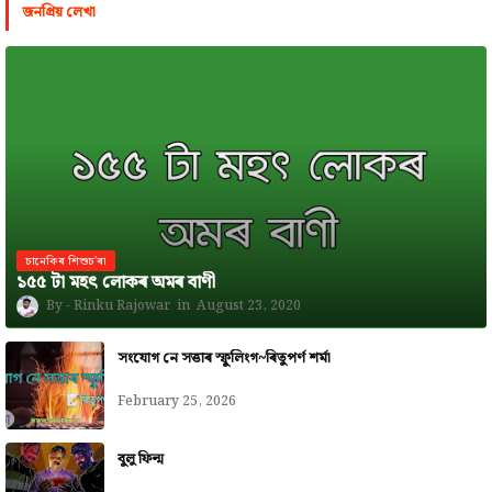
জনপ্রিয় লেখা
চানেকিৰ শিশুচ'ৰা
১৫৫ টা মহৎ লোকৰ অমৰ বাণী
Rinku Rajowar
August 23, 2020
সংযোগ নে সত্তাৰ স্ফুলিংগ~ৰিতুপৰ্ণ শৰ্মা
February 25, 2026
বুলু ফিল্ম