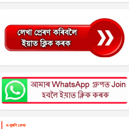
ন-পুৰণি লেখা