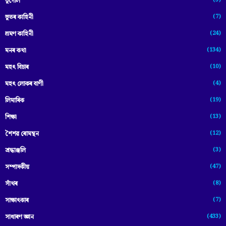
ভূগোল
(7)
ভূতৰ কাহিনী
(24)
ভ্ৰমণ কাহিনী
(134)
মনৰ কথা
(10)
মহৎ বিচাৰ
(4)
মহৎ লোকৰ বাণী
(19)
লিমাৰিক
(13)
শিক্ষা
(12)
শৈশৱ ৰোমন্থন
(3)
শ্ৰদ্ধাঞ্জলি
(47)
সম্পাদকীয়
(8)
সাঁথৰ
(7)
সাক্ষাৎকাৰ
(433)
সাধাৰণ জ্ঞান