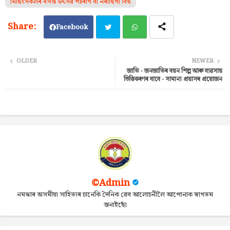
মিছিংসকলৰ বসন্ত উৎসৱ পঃৰাগ বা নৰাছিগা বিহু
Facebook
Twi
Wh
OLDER
NEWER
জাতি - জনজাতিৰ বয়ন শিল্প আৰু ব্যৱসায়
tter
ats
ভিত্তিকৰণৰ বাবে - সামান্য প্ৰয়াসৰ প্ৰয়োজন
ap
p
©Admin
নমস্কাৰ অসমীয়া সাহিত্যৰ চানেকি দৈনিক ৱেব আলোচনীলৈ আপোনাক স্বাগতম
জনাইছোঁ