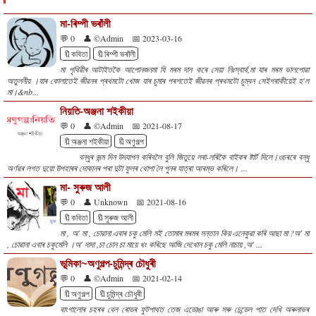
মা-ৰিম্পী ভৰাঁলী
💬 0
👤 ©Admin
📅 2023-03-16
🔖কবিতা
🔖ৰিম্পী ভৰাঁলী
মা পৃথিৱীৰ আটাইতকৈ আপোনজনমা যি মৰম দান কৰে সেয়া নিঃস্বাৰ্থ,মা যাৰ মৰম ভালপোৱা
অতুলনীয় ।যাৰ কোলাতেই জীৱনৰ প্ৰথমটো খোজ যাৰ চুমাৰ পৰশতেই জীৱনৰ প্ৰথমটো চুম্বন সেইগৰাকীয়েই হ'ল
মা।&nb...
নিয়তি-অঞ্জনা শইকীয়া
💬 0
👤 ©Admin
📅 2021-08-17
🔖অঞ্জনা শইকীয়া
🔖অণুগল্প
বন্ধুৰ জন্ম দিন উদযাপন কৰিবলৈ বুলি জিতুয়ে লৰা-লৰিকৈ বাইকৰ ষ্টাৰ্ট দিলে।ওচৰৰে বন্ধু
অৰ্ণৱৰ লগত দুয়ো উপহাৰৰ দোকানৰ পৰা দুটা ফুলৰ থোপা লৈ পুনৰ যাত্ৰা আৰম্ভ কৰিলে। ...
মা- সুৰুজ আলী
💬 0
👤 Unknown
📅 2021-08-16
🔖কবিতা
🔖সুৰুজ আলী
মা , অ' মা , চোৱানা এবাৰ চকু মেলি মই তোমাৰ মৰমৰ সন্তান কিয় এনেকুৱা কৰি আছা মা ?অ' মা
, চোৱানা এবাৰ চকুমেলি ।অ' দাদা ,চা চোন চা মায়ে খং কৰিছে আজি দেখোন চকু মেলি নাচায় ,অ' ...
ভূমিকা~অণুগল্প-চুমিন্দ্ৰ চৌধুৰী
💬 0
👤 ©Admin
📅 2021-02-14
🔖অণুগল্প
🔖চুমিন্দ্ৰ চৌধুৰী
বাংগালোৰ চহৰৰ বেল ৰোডৰ ফুটপাথত তেজ এডোঙা আৰু সৰু চেন্ডেল পাত দেখি অৰুনাভৰ