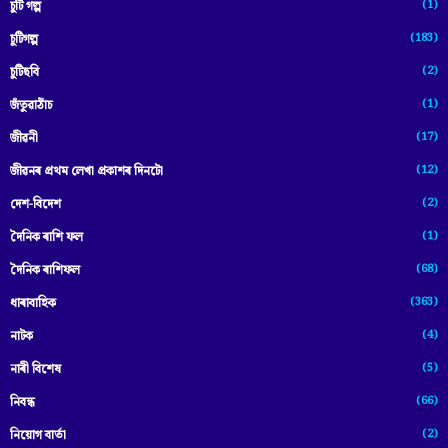
(1)
চুটি গল্প
(183)
চুটিগল্প
(2)
চুটিছবি
(1)
জঁতুৱাঠাঁচ
(17)
জীৱনী
(12)
জীৱনৰ প্ৰথম লেখা প্ৰকাশৰ দিনটো
(2)
দেশ-বিদেশ
(1)
দৈনিক ৰাশি ফল
(68)
দৈনিক ৰাশিফল
(363)
ধাৰাবাহিক
(4)
নাটক
(5)
নাৰী বিশেষ
(66)
নিবন্ধ
(2)
নিয়োগ বাৰ্তা