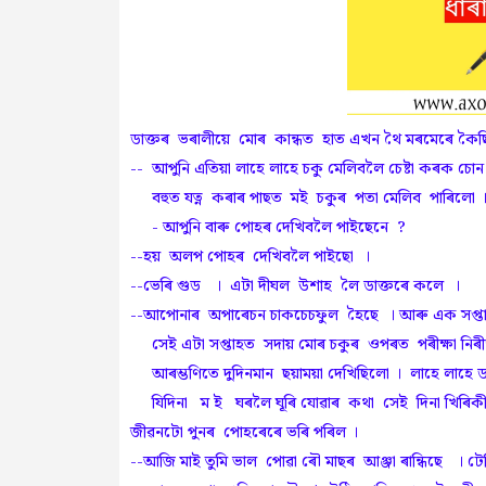
ডাক্তৰ ভৰালীয়ে মোৰ কান্ধত হাত এখন থৈ মৰমেৰে কৈছ
-- আপুনি এতিয়া লাহে লাহে চকু মেলিবলৈ চেষ্টা কৰক চোন
বহুত যত্ন কৰাৰ পাছত মই চকুৰ পতা মেলিব পাৰিলো ।
- আপুনি বাৰু পোহৰ দেখিবলৈ পাইছেনে ?
--হয় অলপ পোহৰ দেখিবলৈ পাইছো ।
--ভেৰি গুড । এটা দীঘল উশাহ লৈ ডাক্তৰে কলে ।
--আপোনাৰ অপাৰেচন চাকচেচফুল হৈছে । আৰু এক সপ্তা
সেই এটা সপ্তাহত সদায় মোৰ চকুৰ ওপৰত পৰীক্ষা নিৰীক
আৰম্ভণিতে দুদিনমান ছয়াময়া দেখিছিলো । লাহে লাহে 
যিদিনা ম ই ঘৰলৈ ঘূৰি যোৱাৰ কথা সেই দিনা খিৰিক
জীৱনটো পুনৰ পোহৰেৰে ভৰি পৰিল ।
--আজি মাই তুমি ভাল পোৱা ৰৌ মাছৰ আঞ্জা