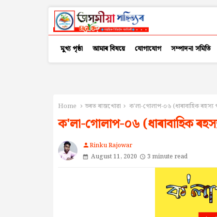
মুখ্য পৃষ্ঠা
আমাৰ বিষয়ে
যোগাযোগ
সম্পাদনা সমিতি
Home
ভৰত ৰাজখোৱা
ক'লা-গোলাপ-০৬ (ধাৰাবাহিক ৰহস্য গ
ক'লা-গোলাপ-০৬ (ধাৰাবাহিক ৰহস্য
Rinku Rajowar
person
August 11, 2020
3 minute read