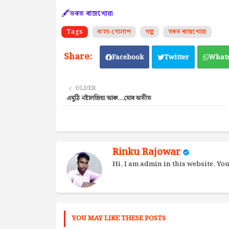
🖋️ভৰত ৰাজখোৱা
Tags
ক'লা-গোলাপ
গল্প
ভৰত ৰাজখোৱা
Facebook
Twitter
What
OLDER
এমুঠি নষ্টালজিয়া আৰু...মোৰ অতীত
Rinku Rajowar
Hi, I am admin in this website. Y
YOU MAY LIKE THESE POSTS