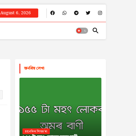
August 6, 2026
জনপ্রিয় লেখা
চানেকিৰ শিশুচ'ৰা