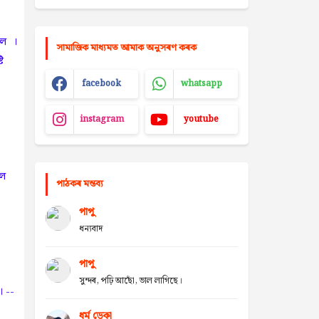
িল ।
সামাজিক মাধ্যমত আমাক অনুসৰণ কৰক
টি
facebook
whatsapp
instagram
youtube
া
'ল
পাঠকৰ মন্তব্য
পাপু
ধন্যবাদ
পাপু
সুন্দৰ, পঢ়ি আছোঁ, ভাল লাগিছে।
 --
ধৰ্ম ডেকা