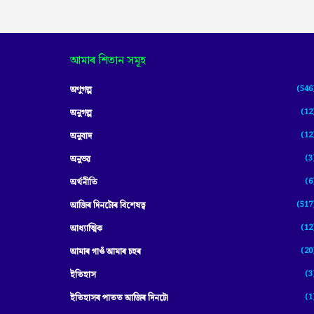
আমাৰ শিতান সমূহ
(546
অণুগল্প
(12
অনুগল্প
(12
অনুবাদ
(3
অনুভৱ
(6
অৰ্থনীতি
(517
আজিৰ দিনটোৰ বিশেষত্ব
(12
আধ্যাত্মিক
(20
আমাৰ গাওঁ আমাৰ চহৰ
(3
ইতিহাস
(1
ইতিহাসৰ পাতত আজিৰ দিনটো