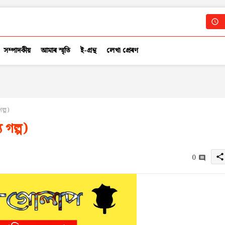
সম্পাদকীয়
আমাৰ স্মৃতি
ই-গ্ৰন্থ
লেখা প্ৰেৰণ
ল্প)
 গল্প)
0
share