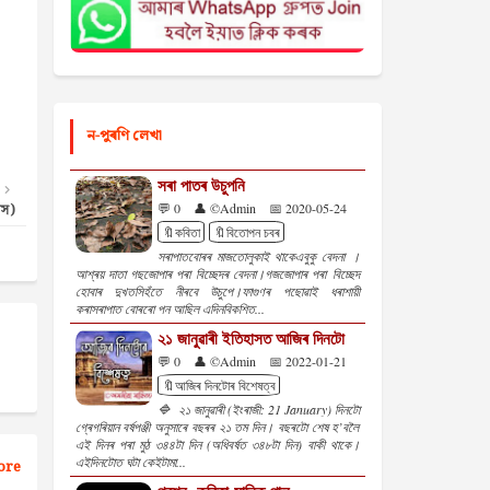
ন-পুৰণি লেখা
সৰা পাতৰ উচুপনি
💬 0
👤 ©Admin
📅 2020-05-24
াস)
🔖কবিতা
🔖বিতোপন চবৰ
সৰাপাতবোৰৰ মাজতোলুকাই থাকেএবুকু বেদনা ।
আশ্ৰয় দাতা গছজোপাৰ পৰা বিচ্ছেদৰ বেদনা।গজজোপাৰ পৰা বিচ্ছেদ
হোবাৰ দুখতসিহঁতে নীৰবে উচুপে।ফাগুণৰ পছোৱাই ধৰাশায়ী
কৰাসৰাপাত বোৰৰো পন আছিল এদিনবিকশিত...
২১ জানুৱাৰী ইতিহাসত আজিৰ দিনটো
💬 0
👤 ©Admin
📅 2022-01-21
🔖আজিৰ দিনটোৰ বিশেষত্ব
🔷 ২১ জানুৱাৰী (ইংৰাজী: 21 January) দিনটো
গ্ৰেগৰিয়ান বৰ্ষপঞ্জী অনুসাৰে বছৰৰ ২১ তম দিন। বছৰটো শেষ হ’বলৈ
এই দিনৰ পৰা মুঠ ৩৪৪টা দিন (অধিবৰ্ষত ৩৪৮টা দিন) বাকী থাকে।
এইদিনটোত ঘটা কেইটামা...
ore