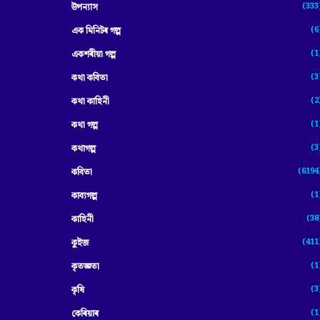
(333
উপন্যাস
(6
এক মিনিটৰ গল্প
(1
একশৰীয়া গল্প
(3
কথা কবিতা
(2
কথা কাহিনী
(1
কথা গল্প
(3
কথাগল্প
(6194
কবিতা
(1
কাব্যগল্প
(38
কাহিনী
(411
কুইজ
(1
কৃতজ্ঞতা
(3
কৃষি
(1
কেৰিয়াৰ