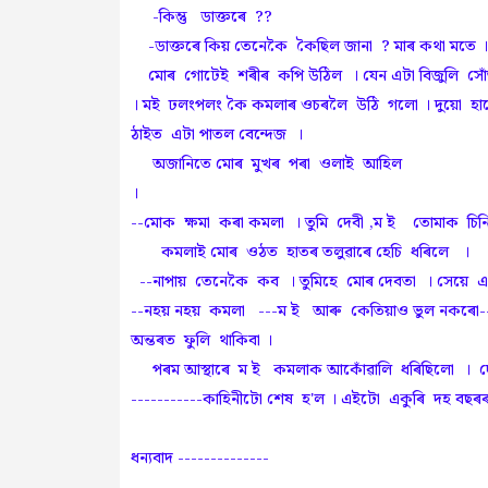
-কিন্তু ডাক্তৰে ??
-ডাক্তৰে কিয় তেনেকৈ কৈছিল জানা ? মাৰ কথা মতে । ম
মোৰ গোটেই শৰীৰ কপি উঠিল । যেন এটা বিজুলি সো
। মই ঢলংপলং কৈ কমলাৰ ওচৰলৈ উঠি গলো । দুয়ো হাত
ঠাইত এটা পাতল বেন্দেজ ।
অজানিতে মোৰ মুখৰ পৰা ওলাই আহিল
।
--মোক ক্ষমা কৰা কমলা । তুমি দেবী ,ম ই তোমাক চিন
কমলাই মোৰ ওঠত হাতৰ তলুৱাৰে হেচি ধৰিলে ।
--নাপায় তেনেকৈ কব । তুমিহে মোৰ দেবতা । সেয়ে 
--নহয় নহয় কমলা ---ম ই আৰু কেতিয়াও ভুল নকৰো----
অন্তৰত ফুলি থাকিবা ।
পৰম আস্থাৰে ম ই কমলাক আকোঁৱালি ধৰিছিলো । দেব
-----------কাহিনীটো শেষ হ'ল । এইটো একুৰি দহ বছৰ
ধন্যবাদ --------------