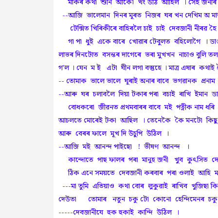
মাকৰ কথা শুনি আকৌ খং উঠি আহিল । সেই জনীৰ মু
--আজি ভালেমান দিনৰ মূৰত নিজৰ ঘৰ খন দেখিম অ মাতু
টেক্সিত খিৰিকীৰে বাহিৰলৈ চাই চাই দেবজানী নীৰৱ হৈ
গা পা ধুই একে বাৰে খোৱাৰ টেবুলত বহিলোগৈ । ডাঙৰ 
লাভৰ দিনটোত বসন্তৰ দাগেৰে ভৰা মুখখন নাচাও বুলি ত
গ'ল । যেন ম ই এটা ঘীন লগা বস্তুহে । মাত্ৰ এষাৰ কথা
-- তোমাক ভালে ভালে ঘূৰাই অনাৰ বাবে ভগৱানক প্ৰনা
--আৰু ঘৰ চলাবলৈ দিয়া টকাৰ পৰা বচাই ৰাখি ইমান ড
বোধকৰো জীৱনত প্ৰথমবাৰৰ বাবে মই পত্নীক নাম ধৰি
আচলতে মোৰেই টকা আছিল । তেনেকৈ কৈ মনটো কিছু পা
আৰু বেৰৰ ফালে মূখ দি উচুপি উঠিল ।
--আজি মই আনন্দ পাইছো ! ভীষণ আনন্দ ।
কান্দোতে পাছ ফালৰ পৰা মানুহ জনী খুব কুৎসিত দ
ঠিক এনে সময়তে দেবজানী কৰবাৰ পৰা ওলাই আহি মা
---মা তুমি এতিয়াও কথা বোৰ লুকুৱাই ৰাখিব খুজিছা কি
দেউতা তোমাৰ নতুন চকু টো কোনো হেন্দিমেনৰ চকু নহয়
-----দেবজানীযে হুক হুকাই কান্দি উঠিল ।