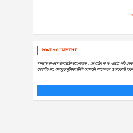
POST A COMMENT
নমস্কাৰ স্বাগতম জনাইছোঁ আপোনাক । লেখাটো বা সংখ্যাটো পঢ়ি কেন
হোৱাটচএপ, ফেচবুক বুটামত টিপি লেখাটো আপোনাৰ শুভাংকাশী সকলৰ 