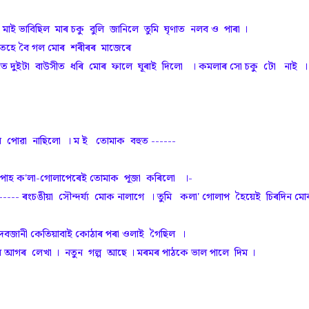
াই ভাবিছিল মাৰ চকু বুলি জানিলে তুমি ঘৃণাত নলব ও পাৰা ।
ঁতহে বৈ গল মোৰ শৰীৰৰ মাজেৰে
ে দুইটা বাউসীত ধৰি মোৰ ফালে ঘূৰাই দিলো । কমলাৰ সো চকু টো নাই ।
ি পোৱা নাছিলো । ম ই তোমাক বহুত ------
এপাহ ক'লা-গোলাপেৰেই তোমাক পূজা কৰিলো ।-
-- ৰংচঙীয়া সৌন্দৰ্য্য মোক নালাগে । তুমি কলা' গোলাপ হৈয়েই চিৰদিন মো
জানী কেতিয়াবাই কোঠাৰ পৰা ওলাই গৈছিল ।
ৰ আগৰ লেখা । নতুন গল্প আছে । মৰমৰ পাঠকে ভাল পালে দিম ।