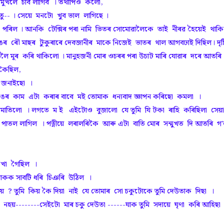
খলে চাব লাগিব । তথাপিও কলো,
-- । সেয়ে মনটো খুব ভাল লাগিছে ।
 পৰিল । আনকি টেক্সিৰ পৰা নামি ভিতৰ সোমোৱালৈকে তাই নীৰৱ হৈয়েই থাক
ৰৌ মাছৰ টুকুৰাৰে দেবজানীৰ মাকে নিজেই ভাতৰ থাল আগবঢাই দিছিল। দৃষ্
ললৈ মূৰ কৰি থাকিলো । মানুহজনী মোৰ ওচৰৰ পৰা উচাট মাৰি যোৱাৰ দৰে আতৰি
ই কৈছিল,
ম জনাইছো ।
াঙৰ কাম এটা কৰাৰ বাবে মই তোমাক ধন্যবাদ জ্ঞাপন কৰিছো কমলা ।
 মাতিলো । লগতে ম ই এইটোও বুজালো যে তুমি যি টকা ৰাহি কৰিছিলা সেয়
তল লাগিল । পত্নীয়ে লৰালৰিকৈ আৰু এটা বাতি মোৰ সন্মুখত দি আতৰি গ
েখা গৈছিল ।
কক সাবটি ধৰি চিঞৰি উঠিল ।
য় ? তুমি কিয় কৈ দিয়া নাই যে তোমাৰ সো চকুটোকে তুমি দেউতাক দিছা ।
--------সেইটো মাৰ চকু দেউতা ------যাক তুমি সদায়ে ঘৃণা কৰি আহিছা ।