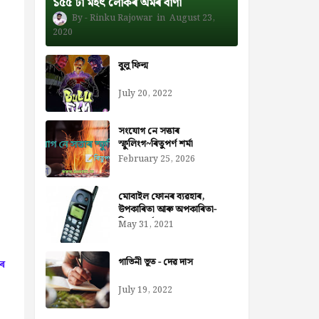
১৫৫ টা মহৎ লোকৰ অমৰ বাণী
Rinku Rajowar
August 23,
2020
বুলু ফিল্ম
July 20, 2022
সংযোগ নে সত্তাৰ
স্ফুলিংগ~ৰিতুপৰ্ণ শৰ্মা
February 25, 2026
মোবাইল ফোনৰ ব্যৱহাৰ,
উপকাৰিতা আৰু অপকাৰিতা-
নিজৰা বৰ্মন ডেকা
May 31, 2021
গাভিনী ভূত - দেৱ দাস
োৰ
July 19, 2022