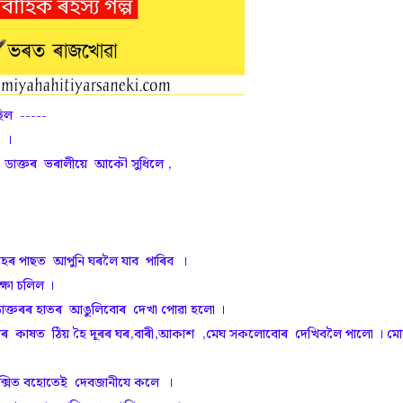
িল -----
 ।
 ডাক্তৰ ভৰালীয়ে আকৌ সুধিলে ,
হৰ পাছত আপুনি ঘৰলৈ যাব পাৰিব ।
্ষা চলিল ।
ডাক্তৰৰ হাতৰ আঙুলিবোৰ দেখা পোৱা হলো ।
ীৰ কাষত ঠিয় হৈ দূৰৰ ঘৰ,বাৰী,আকাশ ,মেঘ সকলোবোৰ দেখিবলৈ পালো । ম
 ৰান্ধিছে । টেক্সিত বহোতেই দেবজানীযে কলে ।