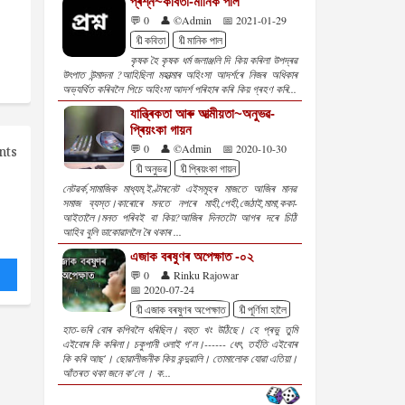
প্ৰশ্ন~কবিতা-মানিক পাল
💬 0
👤 ©Admin
📅 2021-01-29
🔖কবিতা
🔖মানিক পাল
কৃষক হৈ কৃষক ধৰ্ম জলাঞ্জলি দি কিয় কৰিলা উপদ্ৰৱ
উৎপাত উন্মাদনা ?আহিছিলা মহাত্মাৰ অহিংসা আদৰ্শৰে নিজৰ অধিকাৰ
অভ্যৰ্থিত কৰিবলৈ পিচে অহিংসা আদৰ্শ পৰিহাৰ কৰি কিয় গ্ৰহণ কৰি...
যান্ত্ৰিকতা আৰু আত্মীয়তা~অনুভৱ-
প্ৰিয়ংকা গায়ন
💬 0
👤 ©Admin
📅 2020-10-30
nts
🔖অনুভৱ
🔖প্ৰিয়ংকা গায়ন
নেটৱৰ্ক,সামাজিক মাধ্যম,ইণ্টাৰনেট এইসমূহৰ মাজতে আজিৰ মানৱ
সমাজ ব্যস্ত।কাৰোৰে মনতে নপৰে মাহী,পেহী,জেঠাই,মামা,ককা-
আইতালৈ।মনত পৰিবই বা কিয়?আজিৰ দিনতটো আগৰ দৰে চিঠি
আহিব বুলি ডাকোৱাললৈ ৰৈ থকাৰ ...
এজাক বৰষুণৰ অপেক্ষাত -০২
💬 0
👤 Rinku Rajowar
📅 2020-07-24
🔖এজাক বৰষুণৰ অপেক্ষাত
🔖পূৰ্ণিমা হালৈ
হাত-ভৰি বোৰ কপিবলৈ ধৰিছিল। বহুত খং উঠিছে। হে প্ৰভু তুমি
এইবোৰ কি কৰিলা। চকুপানী ওলাই গ'ল।------ ধেৎ, তহঁতি এইবোৰ
কি কৰি আছ'। ছোৱালীজনীক কিয় কন্দুৱালি। তোমালোক যোৱা এতিয়া।
আঁতৰত থকা জনে ক'লে । ক...