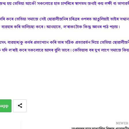
দি জন্ম হয় তেতিয়া আকৌ সকলোৱে হাত চাপৰিৰে স্বাগতম জনাই কয় লক্ষী বা ভাগ্যৱ
কৰে তেতিয়া সমাজে সেই ছোৱালীজনিৰ চৰিত্ৰৰ ওপৰত আঙুলিয়াই তাইৰ সন্মা
যৱহাৰ কৰি তালিচছ্য কৰে। আনহাতে, ল'ৰাকটোক কিন্তু জ্ঞানৰ পাঠ পঢ়ায়।
াৰ/কু কৰ্মৰ প্ৰত্যাখ্যান কৰি তাৰ সঠিক প্ৰত্যাৱৰ্তন দিয়ে তেতিয়া ছোৱালীজ
 যদি ল'ৰাই কৰে সকলোৱে আদৰ বুলি ভাবে। কেতিয়াবা বৰ দুখ লাগে সমাজে কিয়
sapp
NEWER