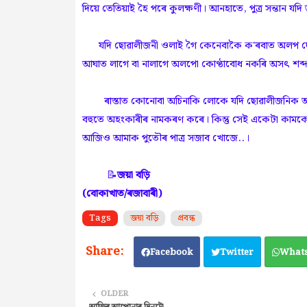
দিয়ে তেতিয়াই হৈ পৰে কুলক্ষণী। আনহাতে, পুত্ৰ সন্তান য
‌যদি ছোৱালীজনী ওলাই গৈ কেনেবাকৈ ক'ৰবাত অলপ দেৰি 
আঘাত লাগে বা নালাগে অলপো কোণ্ঠাবোধ নকৰি অসৎ শব্দ ব্
ৰাস্তাত কোনোবা অচিনাকি লোকে যদি ছোৱালীজনিক অসৎ ব্যৱহ
বহুতে অহংকাৰীৰ নামকৰণ কৰে। কিন্তু সেই একেটা কামকে
আজিও আমাক পুতৌৰ পাত্ৰ সজাব খোজে..।
📝
জয়া বড়ি
(বোকাখাত/ৰজাবাৰী)
Tags
জয়া বড়ি
প্ৰবন্ধ
Facebook
Twitter
What
OLDER