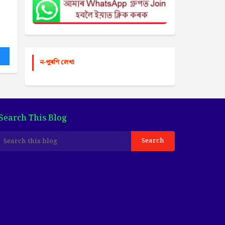
ন-পুৰণি লেখা
Search This Blog