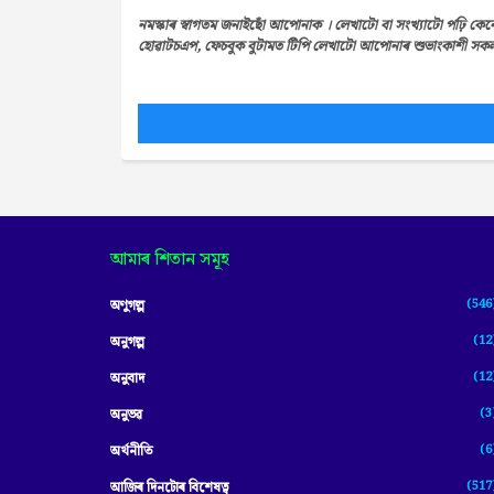
নমস্কাৰ স্বাগতম জনাইছোঁ আপোনাক । লেখাটো বা সংখ্যাটো পঢ়ি কেন
হোৱাটচএপ, ফেচবুক বুটামত টিপি লেখাটো আপোনাৰ শুভাংকাশী সকলৰ 
আমাৰ শিতান সমূহ
(546
অণুগল্প
(12
অনুগল্প
(12
অনুবাদ
(3
অনুভৱ
(6
অৰ্থনীতি
(517
আজিৰ দিনটোৰ বিশেষত্ব