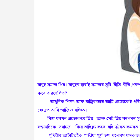
মানুহ সমাজ প্ৰিয়। মানুহৰ দ্বাৰাই সমাজৰ সৃষ্টি।ৰীতি-নীতি
কৰে অৱহেলিত?
আধুনিক শিক্ষা আৰু যান্ত্ৰিকতাত আমি প্ৰত্যেকেই পৰিচি
ক্ষেত্ৰত আমি আজিও বঞ্চিত।
নিজ ঘৰখন প্ৰত্যেকৰে প্ৰিয়। আৰু সেই প্ৰিয় ঘৰখনৰ সুখ
সন্তানটিকে সমাজে কিয় তাছিল্ল্য কৰে।যদি দূৰৈত কৰ্মৰত ল'
পৃথিৱীৰ আটাইতকৈ গাম্ভীয্য পূৰ্ণ তথা মনোৰম মাদকতা পোৱা 