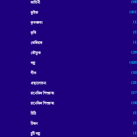
(38
কাহিনী
(411
কুইজ
(1
কৃতজ্ঞতা
(3
কৃষি
(1
কেৰিয়াৰ
(29
কৌতুক
(420
গল্প
(10
গীত
(23
গ্ৰন্থালোচনা
(57
চানেকিৰ শিশুচ'ৰা
(18
চানেকিৰ শিশুচ’ৰা
(3
চিঠি
(5
চিন্তন
(1
চুটি গল্প