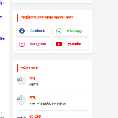
তী।
নত
সামাজিক মাধ্যমত আমাক অনুসৰণ কৰক
facebook
whatsapp
নীক
instagram
youtube
পাঠকৰ মন্তব্য
পাপু
ধন্যবাদ
পাপু
সুন্দৰ, পঢ়ি আছোঁ, ভাল লাগিছে।
ধৰ্ম ডেকা