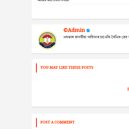
আজিৰ আপোনাৰ দিনটো
©Admin
নমস্কাৰ অসমীয়া সাহিত্যৰ চানেকি দৈনিক ৱ
YOU MAY LIKE THESE POSTS
POST A COMMENT