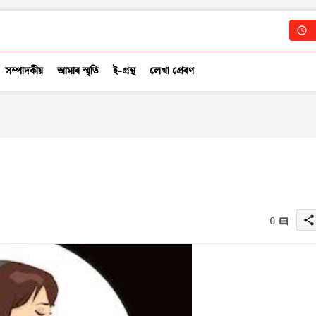
সম্পাদকীয়
আমাৰ স্মৃতি
ই-গ্ৰন্থ
লেখা প্ৰেৰণ
0
share