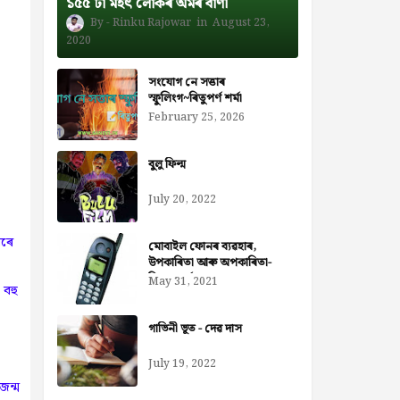
১৫৫ টা মহৎ লোকৰ অমৰ বাণী
Rinku Rajowar
August 23,
2020
সংযোগ নে সত্তাৰ
স্ফুলিংগ~ৰিতুপৰ্ণ শৰ্মা
February 25, 2026
বুলু ফিল্ম
July 20, 2022
োৰে
মোবাইল ফোনৰ ব্যৱহাৰ,
উপকাৰিতা আৰু অপকাৰিতা-
নিজৰা বৰ্মন ডেকা
May 31, 2021
 বহু
গাভিনী ভূত - দেৱ দাস
July 19, 2022
জন্ম