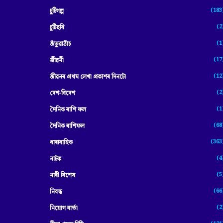
(183
চুটিগল্প
(2
চুটিছবি
(1
জঁতুৱাঠাঁচ
(17
জীৱনী
(12
জীৱনৰ প্ৰথম লেখা প্ৰকাশৰ দিনটো
(2
দেশ-বিদেশ
(1
দৈনিক ৰাশি ফল
(68
দৈনিক ৰাশিফল
(363
ধাৰাবাহিক
(4
নাটক
(5
নাৰী বিশেষ
(66
নিবন্ধ
(2
নিয়োগ বাৰ্তা