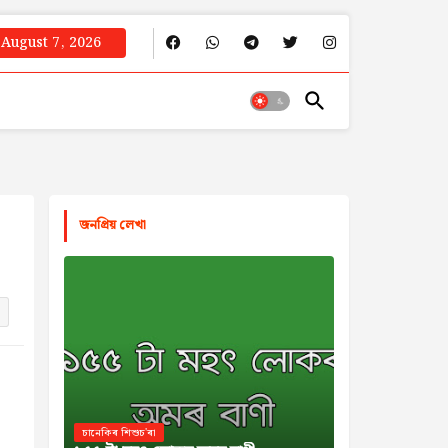
August 7, 2026
জনপ্রিয় লেখা
চানেকিৰ শিশুচ'ৰা