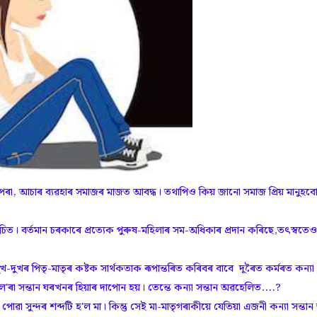
,পৰম্পৰা, আচাৰ ব্যৱহাৰ সমাজৰ মাজত আবদ্ধ। তথাপিও কিয় জানো সমাজ প্ৰিয় মানুহব
ত। বৰ্তমান চৰকাৰে প্ৰত্যেক পুৰুষ-মহিলাৰ সম-অধিকাৰ প্ৰদান কৰিছে,তৎস্বতেও
-দুখৰ পিতৃ-মাতৃৰ কষ্টক সাৰ্থকতাক ৰূপান্তৰিত কৰিবৰ বাবে দূৰৈত কৰ্মৰত কন্যা
ৰা সন্তান ঘৰখনৰ হিয়াৰ দাপোন হয়। তেন্তে কন্যা সন্তান অৱহেলিত....?
সুন্দৰ শব্দটি হ'ল মা। কিন্তু সেই মা-মাতৃগৰাকীয়ে যেতিয়া এজনী কন্যা সন্তান 