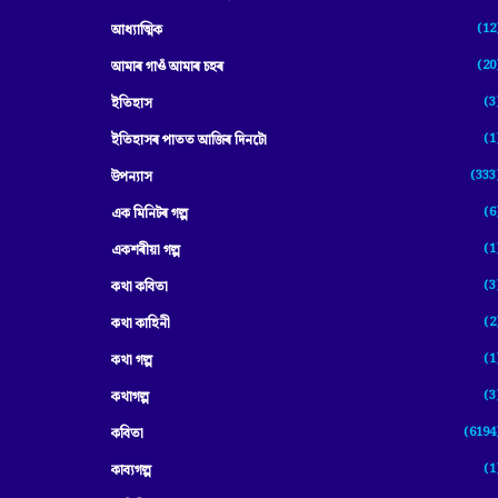
(12
আধ্যাত্মিক
(20
আমাৰ গাওঁ আমাৰ চহৰ
(3
ইতিহাস
(1
ইতিহাসৰ পাতত আজিৰ দিনটো
(333
উপন্যাস
(6
এক মিনিটৰ গল্প
(1
একশৰীয়া গল্প
(3
কথা কবিতা
(2
কথা কাহিনী
(1
কথা গল্প
(3
কথাগল্প
(6194
কবিতা
(1
কাব্যগল্প