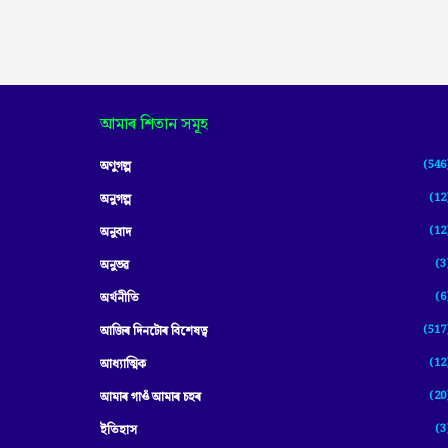
আমাৰ শিতান সমূহ
(546
অণুগল্প
(12
অনুগল্প
(12
অনুবাদ
(3
অনুভৱ
(6
অৰ্থনীতি
(517
আজিৰ দিনটোৰ বিশেষত্ব
(12
আধ্যাত্মিক
(20
আমাৰ গাওঁ আমাৰ চহৰ
(3
ইতিহাস