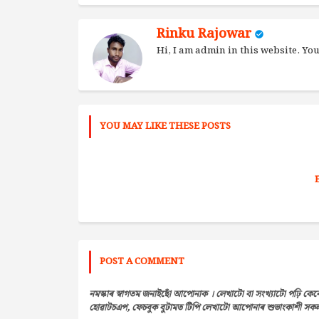
Rinku Rajowar
Hi, I am admin in this website. Y
YOU MAY LIKE THESE POSTS
POST A COMMENT
নমস্কাৰ স্বাগতম জনাইছোঁ আপোনাক । লেখাটো বা সংখ্যাটো পঢ়ি কেন
হোৱাটচএপ, ফেচবুক বুটামত টিপি লেখাটো আপোনাৰ শুভাংকাশী সকলৰ 