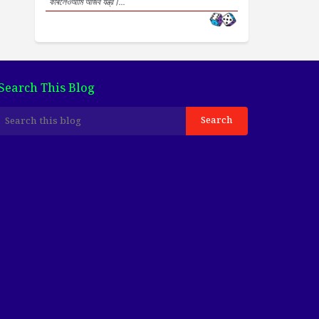
কৰিলেওআমি আজব যন্ত্র।...
Search This Blog