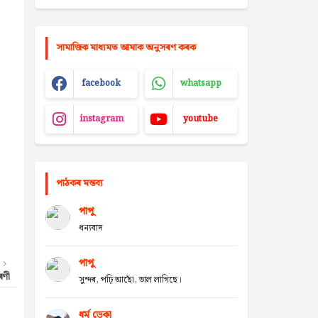
সামাজিক মাধ্যমত আমাক অনুসৰণ কৰক
facebook
whatsapp
instagram
youtube
পাঠকৰ মন্তব্য
পাপু
ধন্যবাদ
পাপু
ৰণী
সুন্দৰ, পঢ়ি আছোঁ, ভাল লাগিছে।
ধৰ্ম ডেকা