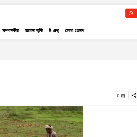
সম্পাদকীয়
আমাৰ স্মৃতি
ই-গ্ৰন্থ
লেখা প্ৰেৰণ
0
share