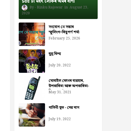
১৫৫ টা মহৎ লোকৰ অমৰ বাণী
Rinku Rajowar
August 23,
2020
সংযোগ নে সত্তাৰ
স্ফুলিংগ~ৰিতুপৰ্ণ শৰ্মা
February 25, 2026
বুলু ফিল্ম
July 20, 2022
মোবাইল ফোনৰ ব্যৱহাৰ,
উপকাৰিতা আৰু অপকাৰিতা-
নিজৰা বৰ্মন ডেকা
May 31, 2021
গাভিনী ভূত - দেৱ দাস
July 19, 2022