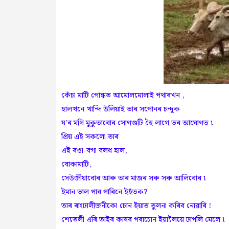
কেঁচা মাটি গোন্ধত আমোলমোলাই পথাৰখন ,
হালখনে খান্দি উলিয়াই তাৰ সপোনৰ চন্দুক
য’ৰ মণি মুকুতাবোৰ সোণগুটি হৈ লাগে ভৰ আঘোণত ৷
প্ৰিয় এই সকলো তাৰ
এই ৰঙা-বগা বলধ হাল,
বোকামাটি,
সেউজীয়াবোৰ আৰু তাৰ মাজৰ সৰু সৰু আলিবোৰ ৷
ইমান ভাল পাব পাৰিনে ইহঁতক?
তাৰ ৰাংঢালীজনীকো চোন ইয়াত তুলনা কৰিব নোৱাৰি !
শেতেলী এৰি তাইৰ কাষৰ পৰাচোন ইয়ালৈয়ে ঢাপলি মেলে ৷