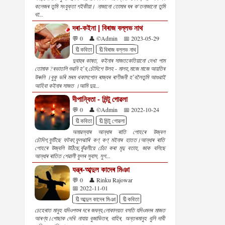
কলেজৰ তুমি সংযুক্তা শইকীয়া। নাজানো তোমাৰ ঘৰ ক'তনাজানো তুমি
থা...
দৰা-কইনা | বিৰাজ বল্লভ নাথ
💬 0
👤 ©Admin
📅 2023-05-29
🔖কবিতা
🔖বিৰাজ বল্লভ নাথ
দুবাহুৰ কাষত, কইনাৰ সাজতকেতিয়ানো দেখা পাম
তোমাক ?ৰভাতলি শুৱনি হʼব,চৌদিশে উলহ - মালহ,মাজে মাজে আয়তিৰ
উৰুলি ।বুকু ভৰি মৰম থকাসপোন ৰাজ্যৰ ৰাণীজনী হʼবলৈতুমি আগুৱাই
আহিবা কইনাৰ সাজত ।আমি দুয়...
দীপান্বিতা - মিন্টু গোৱলা
💬 0
👤 ©Admin
📅 2022-10-24
🔖কবিতা
🔖মিন্টু গোৱলা
অমাৱস্যাৰ আন্ধাৰ ৰাতি পোহৰে উজ্বল
চৌদিশ,ফুটিছে ফটকা,ফুলঝাৰি কণ্‌ কণ্‌ মইনাৰ হাতত।আন্ধাৰ ৰাতি
পোহৰে উজ্বলি উঠিছে,কুঁৱলীয়ে চেঁচা কৰা মৃদু বতাহ, জাক বলিছে
আন্ধাৰ ৰাতিত শেৱালী ফুলৰ সুবাস, সুগ...
যন্ত্ৰ-আব্দুল কাদেৰ মিঞা
💬 0
👤 Rinku Rajowar
📅 2022-11-01
🔖আব্দুল কাদেৰ মিঞা
🔖কবিতা
চেহেৰাত মানুহ যদিওপশুৰ দৰে জঘন্য,লোকালয়ত বসতি যদিওমনৰ মাজত
আৰণ্য।পোছাক দেখি নাযায় বুজাভিতৰ, বাহিৰ, অন্তৰমানুহ বুলি দাবী