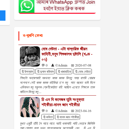
ন-পুৰণি লেখা
মোৰ দেউতা - এটা বাস্তৱিক জীৱন
কাহিনী,মনুৰ শিশুকালৰ দুষ্টালি (খণ্ড -
০২)
💬 0
👤 ©Admin
📅 2020-07-08
🔖উপন্যাস
🔖দুলাল ৰবিদাস
🔖ধাৰাবাহিক
🔖মোৰ দেউতা
শিশুটো অহাৰপৰাই ঘৰখনত ৰমক জমক কিন্তু সময় বাগৰি যোৱাৰ
লগেলগে সেই ৰমক জমক নাইকিয়া হ'ল মনু সাত বছৰত ভৰি দিলে
এদিনাখন মনু স্কুলৰ শ্ৰেণীকোঠাত বহি আছিল এনেতে শিক্ষকে তাক
মাতিলে কিন্তু মনু ...
চি এন বি কলেজৰ তুমি সংযুক্তা
শইকীয়া-মানস জান শইকীয়া
💬 0
👤 ©Admin
📅 2023-04-16
🔖কবিতা
🔖মানস জান শইকীয়া
মুখত এমুঠি হাঁহি লৈ লাহে লাহে আহি থকালাহি পাহি দেহাৰে জিলিকি
পৰা;গোলাপ ফুলা দুখন গালেৰেসৰগৰ অপেশ্বৰী যেন , চি এন বি