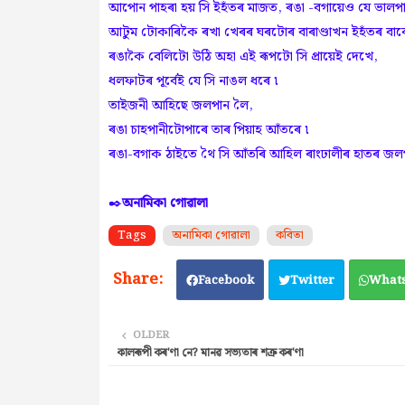
আপোন পাহৰা হয় সি ইহঁতৰ মাজত, ৰঙা -বগায়েও যে ভালপায়
আটুম টোকাৰিকৈ ৰখা খেৰৰ ঘৰটোৰ বাৰাণ্ডাখন ইহঁতৰ বাবে
ৰঙাকৈ বেলিটো উঠি অহা এই ৰূপটো সি প্ৰায়েই দেখে,
ধলফাটৰ পূৰ্বেই যে সি নাঙল ধৰে ৷
তাইজনী আহিছে জলপান লৈ,
ৰঙা চাহপানীটোপাৰে তাৰ পিয়াহ আঁতৰে ৷
ৰঙা-বগাক ঠাইতে থৈ সি আঁতৰি আহিল ৰাংঢালীৰ হাতৰ জল
✒️
অনামিকা গোৱালা
Tags
অনামিকা গোৱালা
কবিতা
Facebook
Twitter
What
OLDER
কালৰূপী কৰ'ণা নে? মানৱ সভ্যতাৰ শত্ৰু কৰ'ণা