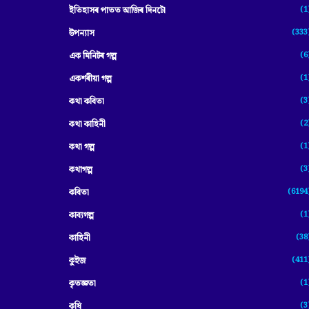
(1
ইতিহাসৰ পাতত আজিৰ দিনটো
(333
উপন্যাস
(6
এক মিনিটৰ গল্প
(1
একশৰীয়া গল্প
(3
কথা কবিতা
(2
কথা কাহিনী
(1
কথা গল্প
(3
কথাগল্প
(6194
কবিতা
(1
কাব্যগল্প
(38
কাহিনী
(411
কুইজ
(1
কৃতজ্ঞতা
(3
কৃষি