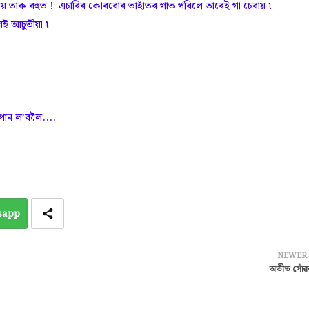
 তাক বহুত ! এচাৰিৰ কোববোৰ তাহাঁতৰ গাত পৰিলে তাৰেই গা চেবায় ৷
ই আচুতীয়া ৷
পান ল’বলৈ....
sapp
NEWER
অতীত সোঁৱ