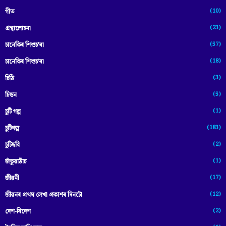
(10)
গীত
(23)
গ্ৰন্থালোচনা
(57)
চানেকিৰ শিশুচ'ৰা
(18)
চানেকিৰ শিশুচ’ৰা
(3)
চিঠি
(5)
চিন্তন
(1)
চুটি গল্প
(183)
চুটিগল্প
(2)
চুটিছবি
(1)
জঁতুৱাঠাঁচ
(17)
জীৱনী
(12)
জীৱনৰ প্ৰথম লেখা প্ৰকাশৰ দিনটো
(2)
দেশ-বিদেশ