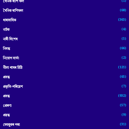
(1)
দৈনিক ৰাশি ফল
(68)
দৈনিক ৰাশিফল
(363)
ধাৰাবাহিক
(4)
নাটক
(5)
নাৰী বিশেষ
(66)
নিবন্ধ
(2)
নিয়োগ বাৰ্তা
(121)
নীলা খামৰ চিঠি
(65)
প্রবন্ধ
(7)
প্ৰকৃতি-পৰিৱেশ
(932)
প্ৰবন্ধ
(57)
প্ৰেৰণা
(9)
প্ৰৱন্ধ
(31)
ফেচবুকৰ পৰা