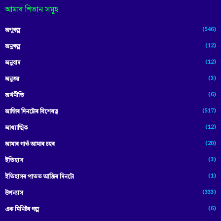
আমাৰ শিতান সমূহ
(546)
অণুগল্প
(12)
অনুগল্প
(12)
অনুবাদ
(3)
অনুভৱ
(6)
অৰ্থনীতি
(517)
আজিৰ দিনটোৰ বিশেষত্ব
(12)
আধ্যাত্মিক
(20)
আমাৰ গাওঁ আমাৰ চহৰ
(3)
ইতিহাস
(1)
ইতিহাসৰ পাতত আজিৰ দিনটো
(333)
উপন্যাস
(6)
এক মিনিটৰ গল্প