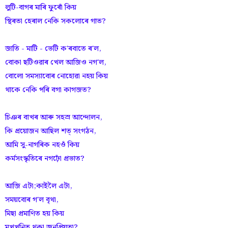
লুটি-বাগৰ মাৰি ফুৰোঁ কিয়
স্থিৰতা হেৰাল নেকি সকলোৰে গাত?
জাতি - মাটি - ভেটি ক'ৰবাতে ৰ'ল,
বোকা ছটিওৱাৰ খেল আজিও নগ'ল,
বোলো সমস্যাবোৰ নোহোৱা নহয় কিয়
থাকে নেকি পৰি বগা কাগজত?
চিঞৰ বাখৰ আৰু সহস্ৰ আন্দোলন,
কি প্ৰয়োজন আছিল শত্‌ সংগঠন,
আমি সু-নাগৰিক নহওঁ কিয়
কৰ্মসংস্কৃতিৰে নগঢ়োঁ প্ৰভাত?
আজি এটা;কাইলৈ এটা,
সময়বোৰ গ'ল বৃথা,
মিছা প্ৰমাণিত হয় কিয়
মুখখনিত থকা জনপ্ৰিয়তা?