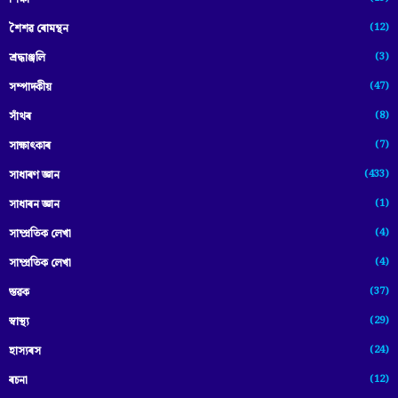
(12)
শৈশৱ ৰোমন্থন
(3)
শ্ৰদ্ধাঞ্জলি
(47)
সম্পাদকীয়
(8)
সাঁথৰ
(7)
সাক্ষাৎকাৰ
(433)
সাধাৰণ জ্ঞান
(1)
সাধাৰন জ্ঞান
(4)
সাম্প্রতিক লেখা
(4)
সাম্প্ৰতিক লেখা
(37)
স্তৱক
(29)
স্বাস্থ্য
(24)
হাস্যৰস
(12)
ৰচনা