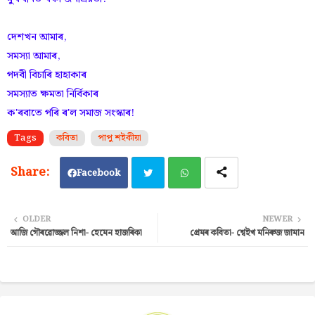
দেশখন আমাৰ,
সমস্যা আমাৰ,
পদবী বিচাৰি হাহাকাৰ
সমস্যাত ক্ষমতা নিৰ্বিকাৰ
ক'ৰবাতে পৰি ৰ'ল সমাজ সংস্কাৰ!
Tags
কবিতা
পাপু শইকীয়া
Facebook
Twi
Wh
OLDER
NEWER
আজি গৌৰৱোজ্জল নিশা- হেমেন হাজৰিকা
প্ৰেমৰ কবিতা- শ্বেইখ মনিৰুজ জামান
tter
ats
ap
p