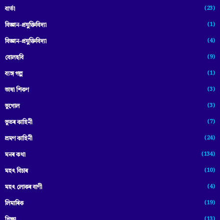
(23)
বাৰ্তা
(1)
বিজ্ঞান-প্রযুক্তিবিদ্যা
(4)
বিজ্ঞান-প্ৰযুক্তিবিদ্যা
(9)
বোলছবি
(1)
ব্যঙ্গ গল্প
(3)
ভাষা শিকণ
(3)
ভূগোল
(7)
ভূতৰ কাহিনী
(24)
ভ্ৰমণ কাহিনী
(134)
মনৰ কথা
(10)
মহৎ বিচাৰ
(4)
মহৎ লোকৰ বাণী
(19)
লিমাৰিক
(13)
শিক্ষা