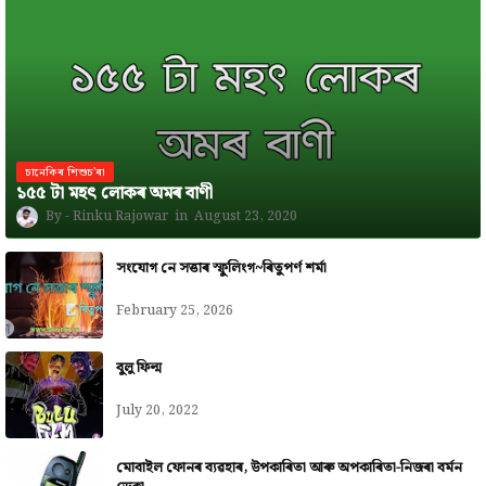
চানেকিৰ শিশুচ'ৰা
১৫৫ টা মহৎ লোকৰ অমৰ বাণী
Rinku Rajowar
August 23, 2020
সংযোগ নে সত্তাৰ স্ফুলিংগ~ৰিতুপৰ্ণ শৰ্মা
February 25, 2026
বুলু ফিল্ম
July 20, 2022
মোবাইল ফোনৰ ব্যৱহাৰ, উপকাৰিতা আৰু অপকাৰিতা-নিজৰা বৰ্মন