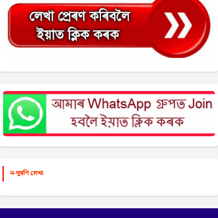
ন-পুৰণি লেখা