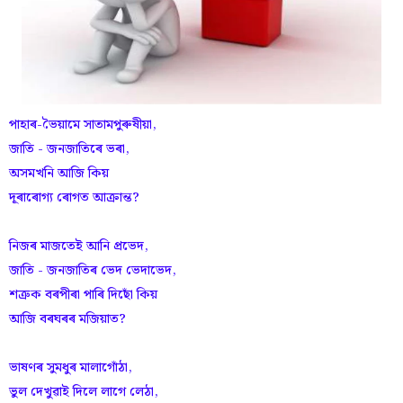
পাহাৰ-ভৈয়ামে সাতামপুৰুষীয়া,
জাতি - জনজাতিৰে ভৰা,
অসমখনি আজি কিয়
দূৰাৰোগ্য ৰোগত আক্ৰান্ত?
নিজৰ মাজতেই আনি প্ৰভেদ,
জাতি - জনজাতিৰ ভেদ ভেদাভেদ,
শত্ৰুক বৰপীৰা পাৰি দিছোঁ কিয়
আজি বৰঘৰৰ মজিয়াত?
ভাষণৰ সুমধুৰ মালাগোঁঠা,
ভুল দেখুৱাই দিলে লাগে লেঠা,