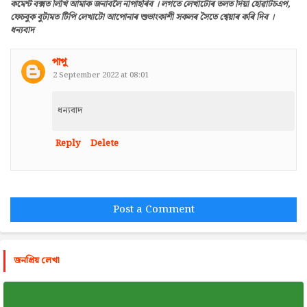
কমেন্ট বক্সত লিখি আমাক জনাবলৈ নাপাহৰিব । লগতে লেখাটোৰ তলত দিয়া হোৱাটচএপ,
ফেচবুক বুটামত টিপি লেখাটো আপোনাৰ শুভাংকাশী সকলৰ সৈতে শ্বেয়াৰ কৰি দিব ।
ধন্যবাদ
পাপু
2 September 2022 at 08:01
ধন্যবাদ
Reply
Delete
Post a Comment
জনপ্রিয় লেখা