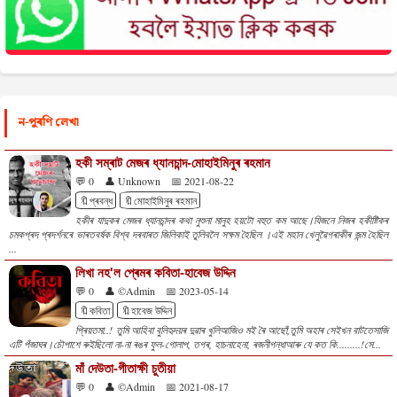
ন-পুৰণি লেখা
হকী সম্ৰাট মেজৰ ধ্যানচান্দ-মোহাইমিনুৰ ৰহমান
💬 0
👤 Unknown
📅 2021-08-22
🔖প্ৰবন্ধ
🔖মোহাইমিনুৰ ৰহমান
হকীৰ যাদুকৰ মেজৰ ধ্যানচান্দৰ কথা নুশুনা মানুহ হয়টো বহুত কম আছে।যিজনে নিজৰ হকীষ্টিকৰ
চমকপ্ৰদ প্ৰদৰ্শনৰে ভাৰতবৰ্ষক বিশ্ব দৰবাৰত জিলিকাই তুলিবলৈ সক্ষম হৈছিল ।এই মহান খেলুৱৈগৰাকীৰ জন্ম হৈছিল
...
লিখা নহ'ল প্ৰেমৰ কবিতা-হাবেজ উদ্দিন
💬 0
👤 ©Admin
📅 2023-05-14
🔖কবিতা
🔖হাবেজ উদ্দিন
প্ৰিয়তমা..! তুমি আহিবা বুলিহৃদয়ৰ দুৱাৰ খুলিআজিও মই ৰৈ আছোঁ,তুমি অহাৰ সেইখন বাটতেসাজি
এটি পঁজাঘৰ।চৌপাশে ৰুইছিলো না-না ৰঙৰ ফুল-গোলাপ, তগৰ, হাচনাহেনা, ৰজনীগন্ধাআৰু যে কত কি.........!সে...
মাঁ দেউতা-গীতাক্ষী চুতীয়া
💬 0
👤 ©Admin
📅 2021-08-17