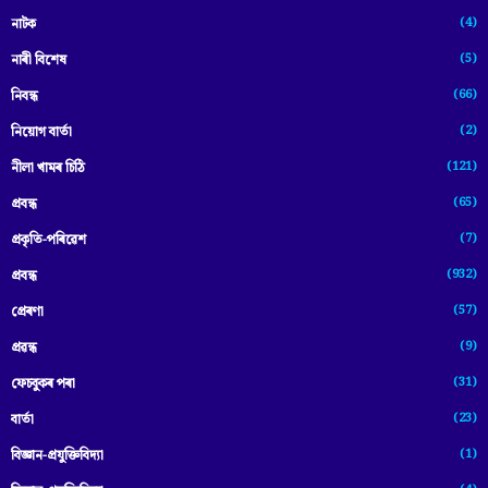
(4)
নাটক
(5)
নাৰী বিশেষ
(66)
নিবন্ধ
(2)
নিয়োগ বাৰ্তা
(121)
নীলা খামৰ চিঠি
(65)
প্রবন্ধ
(7)
প্ৰকৃতি-পৰিৱেশ
(932)
প্ৰবন্ধ
(57)
প্ৰেৰণা
(9)
প্ৰৱন্ধ
(31)
ফেচবুকৰ পৰা
(23)
বাৰ্তা
(1)
বিজ্ঞান-প্রযুক্তিবিদ্যা