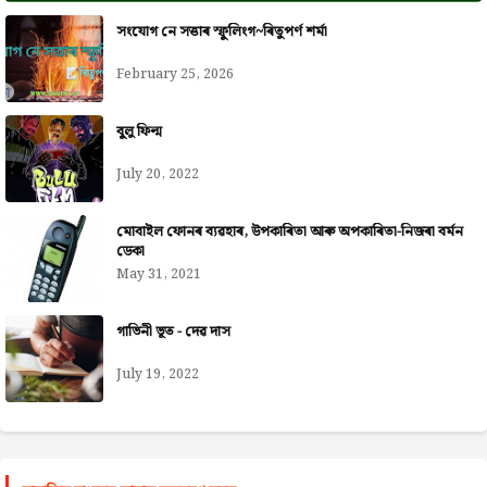
সংযোগ নে সত্তাৰ স্ফুলিংগ~ৰিতুপৰ্ণ শৰ্মা
February 25, 2026
বুলু ফিল্ম
July 20, 2022
মোবাইল ফোনৰ ব্যৱহাৰ, উপকাৰিতা আৰু অপকাৰিতা-নিজৰা বৰ্মন
ডেকা
May 31, 2021
গাভিনী ভূত - দেৱ দাস
July 19, 2022