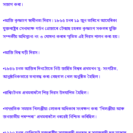
সজাগ কৰা।
▪️আজি কৃষ্ণাংগ স্বাধীনতা দিৱস। ১৮৬৫ চনৰ ১৯ জুন তাৰিখে আমেৰিকা
যুক্তৰাষ্ট্ৰৰ সেনাধ্যক্ষ গৰ্ডন গ্ৰেজাৰে টেক্সাছ চহৰত কৃষ্ণাংগ সকলৰ মুক্তি
সম্পৰ্কীয় অধিসূচনা নং ৩ ঘোষণা কৰাৰ স্মৃতিত এই দিৱস পালন কৰা হয়।
▪️আজি বিশ্ব ঘড়ী দিৱস।
▪️১৮৪৬ চনত আজিৰ দিনটোতে নিউ জাৰ্ছিত বিশ্বৰ প্ৰথমখন সু- সংগঠিত,
আনুষ্ঠানিকভাৱে তথ্যবদ্ধ কৰা বেছব'ল খেল অনুষ্ঠিত হৈছিল।
▪️ৱাশ্বিংটনত প্ৰথমবাৰলৈ পিতৃ দিৱস উদযাপিত হৈছিল।
▪️সাম্প্ৰতিক সময়ত খিলঞ্জীয়া লোকৰ অধিকাৰ সংৰক্ষণ কৰা "খিলঞ্জীয়া আৰু
জনজাতীয় পৰম্পৰা" প্ৰথমবাৰলৈ নৰৱেই নিশ্চিত কৰিছিল।
▪️১৯৯০ চনত চোভিয়েট যুক্তৰাষ্ট্ৰীয় সমাজবাদী গণতন্ত্ৰ ৰ সমাজবাদী দল মস্কোত