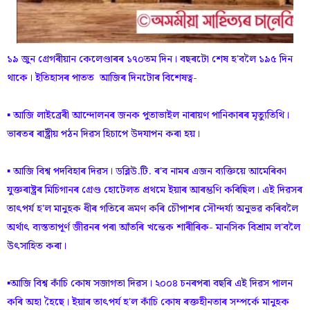
১৯ জুন গ্ৰেগৰীয়ান কেলেণ্ডাৰৰ ১৭০তম দিন। বছৰটো শেষ হ'বলৈ ১৯৫ দিন
থাকে। ইতিহাসৰ পাতত আজিৰ দিনটোৰ বিশেষত্ব-
▪️ আজি লাইব্ৰেৰী আন্দোলনৰ জনক পুতাভাইল নাৰায়ণ পানিকাৰৰ মৃত্যুতিথি।
ভাৰতৰ ৰাষ্ট্ৰীয় পঠন দিৱস হিচাপে উদযাপন কৰা হয়।
▪️ আজি বিশ্ব পদবিহাৰ দিৱস। ডব্লিউ.টি. ৰ'ব নামৰ এজন ব্যক্তিয়ে আমেৰিকা
যুক্তৰাষ্ট্ৰৰ মিচিগানৰ গ্ৰেণ্ড হোটেলত প্ৰথমে ইয়াৰ আৰম্ভণি কৰিছিল। এই দিৱসৰ
তাৎপৰ্য হ'ল মানুহক ধীৰ গতিৰে ভ্ৰমণ কৰি চৌপাশৰ সৌন্দৰ্য্য অনুভৱ কৰিবলৈ
অৰ্থাৎ ব্যস্ততাপূৰ্ণ জীৱনৰ পৰা আঁতৰি খন্তেক শাৰীৰিক- মানসিক বিশ্ৰাম ল'বলৈ
উৎসাহিত কৰা।
▪️আজি বিশ্ব কাঁচি কোষ সজাগতা দিৱস। ২০০৪ চনৰপৰা বছৰি এই দিৱস পালন
কৰি অহা হৈছে। ইয়াৰ তাৎপৰ্য হ'ল কাঁচি কোষ ৰক্তহীনতাৰ সম্পৰ্কে মানুহক