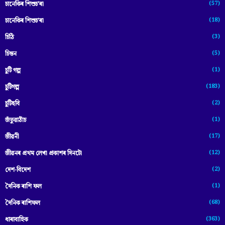
(57)
চানেকিৰ শিশুচ'ৰা
(18)
চানেকিৰ শিশুচ’ৰা
(3)
চিঠি
(5)
চিন্তন
(1)
চুটি গল্প
(183)
চুটিগল্প
(2)
চুটিছবি
(1)
জঁতুৱাঠাঁচ
(17)
জীৱনী
(12)
জীৱনৰ প্ৰথম লেখা প্ৰকাশৰ দিনটো
(2)
দেশ-বিদেশ
(1)
দৈনিক ৰাশি ফল
(68)
দৈনিক ৰাশিফল
(363)
ধাৰাবাহিক