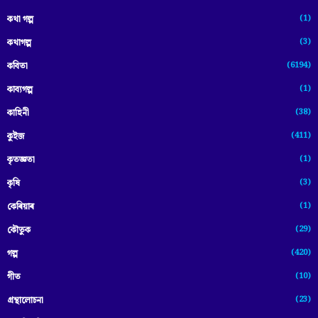
(1)
কথা গল্প
(3)
কথাগল্প
(6194)
কবিতা
(1)
কাব্যগল্প
(38)
কাহিনী
(411)
কুইজ
(1)
কৃতজ্ঞতা
(3)
কৃষি
(1)
কেৰিয়াৰ
(29)
কৌতুক
(420)
গল্প
(10)
গীত
(23)
গ্ৰন্থালোচনা