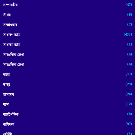
(47)
সম্পাদকীয়
(8)
সাঁথৰ
(7)
সাক্ষাৎকাৰ
(433)
সাধাৰণ জ্ঞান
(1)
সাধাৰন জ্ঞান
(4)
সাম্প্রতিক লেখা
(4)
সাম্প্ৰতিক লেখা
(37)
স্তৱক
(29)
স্বাস্থ্য
(24)
হাস্যৰস
(12)
ৰচনা
(8)
ৰাজনৈতিক
(97)
ৰাশিফল
(3)
ৰেচিপি