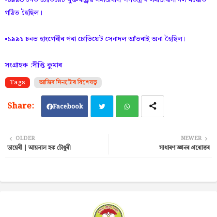
গঠিত হৈছিল।
▪️১৯৯১ চনত হাংগেৰীৰ পৰা চোভিয়েট সেনাদল আঁতৰাই অনা হৈছিল।
সংগ্ৰাহক :দীপ্তি কুমাৰ
Tags
আজিৰ দিনটোৰ বিশেষত্ব
Facebook
Twi
Wh
OLDER
NEWER
ডায়েৰী | আয়নাল হক চৌধুৰী
সাধাৰণ জ্ঞানৰ প্ৰশ্নোত্তৰ
tter
ats
ap
p