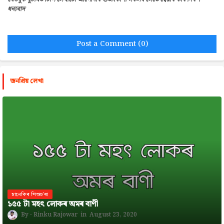
ধন্যবাদ
Post a Comment (0)
জনপ্রিয় লেখা
চানেকিৰ শিশুচ'ৰা
১৫৫ টা মহৎ লোকৰ অমৰ বাণী
Rinku Rajowar
August 23, 2020