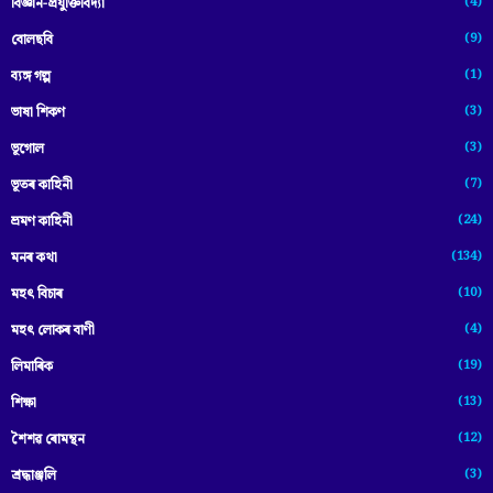
(4)
বিজ্ঞান-প্ৰযুক্তিবিদ্যা
(9)
বোলছবি
(1)
ব্যঙ্গ গল্প
(3)
ভাষা শিকণ
(3)
ভূগোল
(7)
ভূতৰ কাহিনী
(24)
ভ্ৰমণ কাহিনী
(134)
মনৰ কথা
(10)
মহৎ বিচাৰ
(4)
মহৎ লোকৰ বাণী
(19)
লিমাৰিক
(13)
শিক্ষা
(12)
শৈশৱ ৰোমন্থন
(3)
শ্ৰদ্ধাঞ্জলি