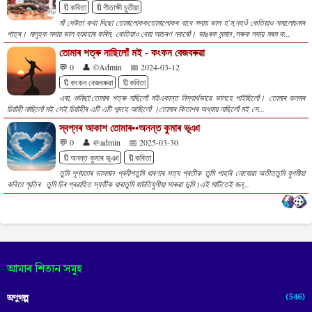
🔖কবিতা
🔖গীতাক্ষী চুতীয়া
মাঁ দেউতা কথা দিছো তোমালোককতোমালোকৰ বাবে সদায় ভাল হ'ম,নহওঁ কেতিয়াও সমালোচনাৰ
পাত্ৰ। মানুহক সদায় ভাল ব্যৱহাৰ কৰিম, কেতিয়াও বেয়া আচৰণ নকৰোঁ। ডাঙৰক সন্মান ,সৰুক সদায় মৰম ক...
তোমাৰ শত্ৰু নাছিলোঁ মই - কংকন বেজবৰুৱা
💬 0
👤 ©Admin
📅 2024-03-12
🔖কংকন বেজবৰুৱা
🔖কবিতা
এৰা, শুনিছা!তোমাৰ শত্ৰু নাছিলোঁ মইএকান্ত নিস্বাৰ্থভাৱে ভালহে পাইছিলোঁ। তোমাৰ কলমৰ
চিয়াঁহী নাছিলোঁ মই সেই চিয়াঁহীৰ এটি এটি শব্দহে আছিলোঁ ।তোমাৰ কিতাপৰ অধ্যায় নাছিলোঁ মই সে...
স্বপ্নৰ আকাশ তোমাৰ••অনন্ত কুমাৰ ভূঞা
💬 0
👤 @admin
📅 2025-03-30
🔖অনন্ত কুমাৰ ভূঞা
🔖কবিতা
তুমি শূণ্যতাৰ ভাসমান প্ৰদীপতুমি ধাৰণাৰ সত্য প্ৰতীক তুমি পাহৰি নোযোৱা অতীততুমি যুগমীয়া
কবিতা স্মৃতিৰ তুমি চিৰ প্ৰৱাহিত স্ফটিক ধাৰাতুমি যাউতিযুগীয়া সাৰুৱা ভূমি।এই মাটিতেই জন্...
আমাৰ শিতান সমূহ
(546)
অণুগল্প