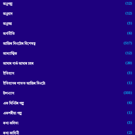
(12)
অনুগল্প
(12)
অনুবাদ
(3)
অনুভৱ
(6)
অৰ্থনীতি
(517)
আজিৰ দিনটোৰ বিশেষত্ব
(12)
আধ্যাত্মিক
(20)
আমাৰ গাওঁ আমাৰ চহৰ
(3)
ইতিহাস
(1)
ইতিহাসৰ পাতত আজিৰ দিনটো
(333)
উপন্যাস
(6)
এক মিনিটৰ গল্প
(1)
একশৰীয়া গল্প
(3)
কথা কবিতা
(2)
কথা কাহিনী