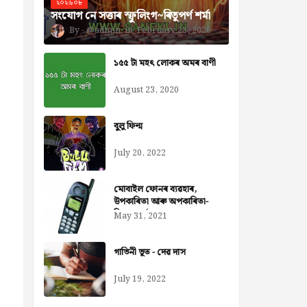
২০২৬০৮
সংযোগ নে সত্তাৰ স্ফুলিংগ~ৰিতুপৰ্ণ শৰ্মা
@admin
February 25, 2026
১৫৫ টা মহৎ লোকৰ অমৰ বাণী
August 23, 2020
বুলু ফিল্ম
July 20, 2022
মোবাইল ফোনৰ ব্যৱহাৰ,
উপকাৰিতা আৰু অপকাৰিতা-
নিজৰা বৰ্মন ডেকা
May 31, 2021
গাভিনী ভূত - দেৱ দাস
July 19, 2022