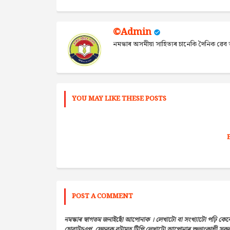
©Admin
নমস্কাৰ অসমীয়া সাহিত্যৰ চানেকি দৈনিক ৱ
YOU MAY LIKE THESE POSTS
POST A COMMENT
নমস্কাৰ স্বাগতম জনাইছোঁ আপোনাক । লেখাটো বা সংখ্যাটো পঢ়ি কেন
হোৱাটচএপ, ফেচবুক বুটামত টিপি লেখাটো আপোনাৰ শুভাংকাশী সকলৰ 