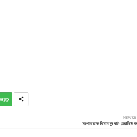
sapp
NEWER
সপোন আৰু কিমান দূৰ বাট- জ্যোতিষ্ক বৰ