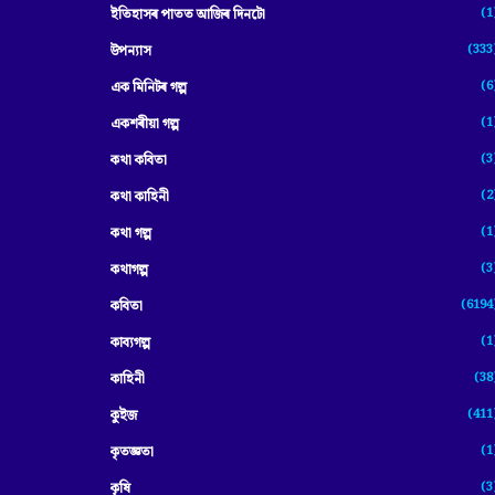
(1
ইতিহাসৰ পাতত আজিৰ দিনটো
(333
উপন্যাস
(6
এক মিনিটৰ গল্প
(1
একশৰীয়া গল্প
(3
কথা কবিতা
(2
কথা কাহিনী
(1
কথা গল্প
(3
কথাগল্প
(6194
কবিতা
(1
কাব্যগল্প
(38
কাহিনী
(411
কুইজ
(1
কৃতজ্ঞতা
(3
কৃষি