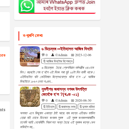
ন-পুৰণি লেখা
৬ ডিচেম্বৰ ••ইতিহাসত আজিৰ দিনটো
ore
💬 0
👤 ©Admin
📅 2023-12-06
🔖আজিৰ দিনটোৰ বিশেষত্ব
৬ ডিচেম্বৰ হৈছে গ্ৰেগৰিয়ান বৰ্ষপঞ্জীৰ ৩৪০তম
দিন। বছৰটো শেষ হ’বলৈ এই দিনৰ পৰা মুঠ ২৫টা দিন বাকী থাকে।
এইদিনটোত ঘটা কেইটামান উল্লেখযোগ্য ঘটনা হ'ল -১/ আজিৰ
দিনটোতে ১৮৯৭ চনত লণ্ডন...
নুমলীগড় জৰাসন্ধ নগৰৰ উৎপত্তি
কেনেকৈ হ'ল ?(খণ্ড -০১)
💬 0
👤 ©Admin
📅 2020-06-30
🔖ইতিহাস
🔖জৰাসন্ধ নগৰ
🔖দুলাল ৰবিদাস
nts
অসমত এনে কিছুমান একান্ত ঠাই আছে যাৰ ৰহস্য এতিয়াও ফাদিল
হোৱা নাই ৷তাৰে ভিতৰত ৰংঘৰৰ সুৰঙ্গ এই সুৰঙ্গ ৰংঘৰৰপৰামাটিৰ
তলেদি আহি নেঘেৰিটিং শিৱদ'লত অন্ত হৈছে এই সুৰঙ্গৰ ৰহস্য ভেদ
কৰিবলৈ বহু...