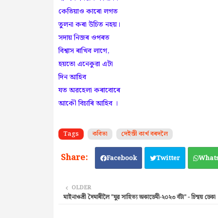
কেতিয়াও কাৰো লগত
তুলনা কৰা উচিত নহয়।
সদায় নিজৰ ওপৰত
বিশ্বাস ৰাখিব লাগে,
হয়তো এনেকুৱা এটা
দিন আহিব
যত অৱহেলা কৰাবোৰে
আকৌ বিচাৰি আহিব ।
Tags
কবিতা
দেইজী কাৰ্খ বৰদলৈ
Facebook
Twitter
What
OLDER
মাইনাওশ্রী দৈমাৰীলৈ "যুৱ সাহিত্য অকাডেমী-২০২৩ বঁটা" - চিন্ময় ডেকা