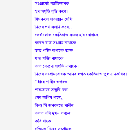
সংগ্ৰামেই ব্যাক্তিজনক
সুখ সমৃদ্ধি বৃদ্ধি কৰে।
যিসকলে প্ৰত্যাহ্বান দেখি
নিজৰ পথ সলনি কৰে,,
তেওঁলোক কেতিয়াও সফল হ'ব নোৱাৰে,
কাৰণ যʼত সংগ্ৰাম নাথাকে
তাত শক্তি নাথাকে আৰু
যʼত শক্তি নাথাকে
তাত কোনো প্ৰগতি নাথাকে।
নিজৰ সংগ্ৰামবোৰক আনৰ লগত কেতিয়াও তুলনা নকৰিব।
" হাঁহে পানীৰ ওপৰত
শান্তভাবে সাতুৰি থকা
যেন লাগিব পাৰে,,
কিন্তু সি অনবৰতে পানীৰ
তলত ভৰি দুখন লৰচৰ
কৰি থাকে।
গতিকে নিজৰ সংগ্ৰামক