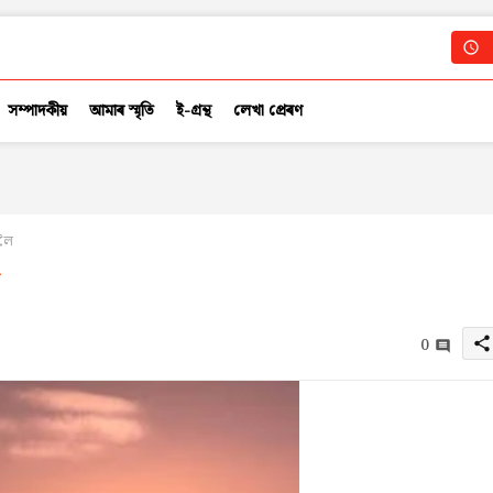
সম্পাদকীয়
আমাৰ স্মৃতি
ই-গ্ৰন্থ
লেখা প্ৰেৰণ
দলৈ
0
share