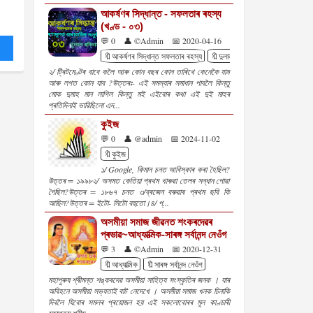
আকৰ্ষণৰ সিদ্ধান্ত - সফলতাৰ ৰহস্য
(খণ্ড - ০৩)
💬 0
👤 ©Admin
📅 2020-04-16
🔖আকৰ্ষণৰ সিদ্ধান্ত সফলতাৰ ৰহস্য
🔖দুলাল ৰবিদাস
🔖ধাৰাবাহিক
🔖প
২/ ট্ৰিটমেণ্টৰ বাবে কলৈ আৰু কোন বছৰ কোন তাৰিখে কেনেকৈ যাম
আৰু লগত কোন যাব ?উত্তৰঃ- এই সমস্যাৰ সমাধান পাবলৈ কিন্তু
মোক দুমাহ মান লাগিল কিন্তু মই এইবোৰ কথা এই দুই মাহৰ
প্ৰতিদিনাই ভাৱিছিলো এদ...
কুইজ
💬 0
👤 @admin
📅 2024-11-02
🔖কুইজ
১/ Google, কিমান চনত আবিস্কাৰ কৰা হৈছিল?
উত্তৰ = ১৯৯৮২/ অসমত কেতিয়া প্ৰথম খাৰুৱা তেলৰ সন্ধান পোৱা
গৈছিল?উত্তৰ = ১৮৬৭ চনত ৩/ব্ৰজেন বৰুৱাৰ প্ৰথম ছবি কি
আছিল?উত্তৰ = ইটো- সিটো বহুতো।৪/ প্...
অসমীয়া সমাজ জীৱনত শংকৰদেৱৰ
প্ৰভাৱ~আধ্যাত্মিক-সাৰঙ্গ সৰ্বানন্দ নেওঁগ
💬 3
👤 ©Admin
📅 2020-12-31
🔖আধ্যাত্মিক
🔖সাৰঙ্গ সৰ্বানন্দ নেওঁগ
মহাপুৰুষ শ্ৰীমন্ত শঙ্কৰদেৱ অসমীয়া সাহিত্য সংস্কৃতিৰ জনক । যাৰ
অবিহনে অসমীয়া সভ্যতাই বাট নেদেখে । অসমীয়া সমাজ খনক চিনাকি
দিবলৈ যিবোৰ সমলৰ প্ৰয়োজন হয় এই সকলোবোৰৰ মূল কাণ্ডাৰী