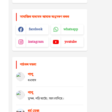
সামাজিক মাধ্যমত আমাক অনুসৰণ কৰক
facebook
whatsapp
instagram
youtube
পাঠকৰ মন্তব্য
পাপু
ধন্যবাদ
পাপু
সুন্দৰ, পঢ়ি আছোঁ, ভাল লাগিছে।
ধৰ্ম ডেকা