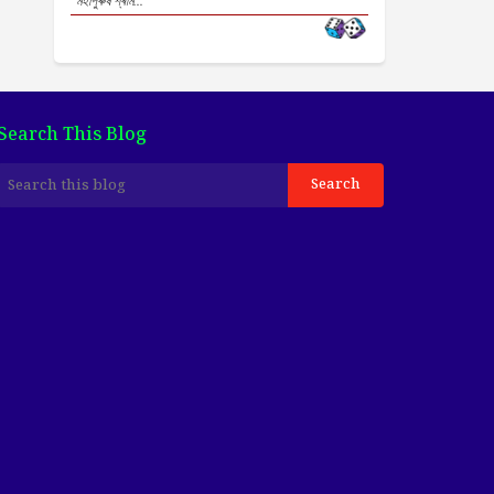
মহাপুৰুষ শ্ৰীম...
Search This Blog