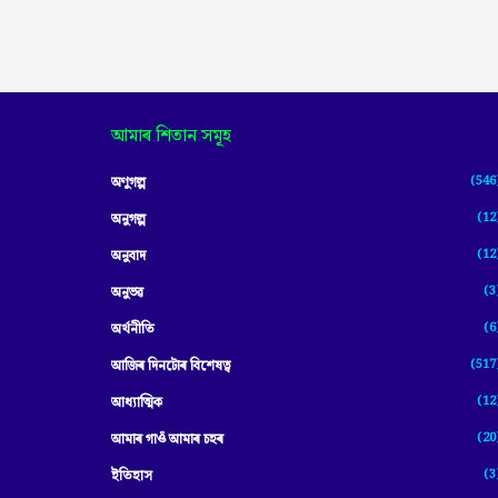
আমাৰ শিতান সমূহ
(546
অণুগল্প
(12
অনুগল্প
(12
অনুবাদ
(3
অনুভৱ
(6
অৰ্থনীতি
(517
আজিৰ দিনটোৰ বিশেষত্ব
(12
আধ্যাত্মিক
(20
আমাৰ গাওঁ আমাৰ চহৰ
(3
ইতিহাস