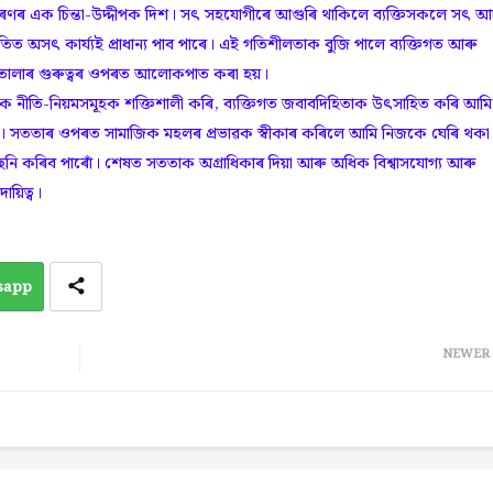
ক চিন্তা-উদ্দীপক দিশ। সৎ সহযোগীৰে আগুৰি থাকিলে ব্যক্তিসকলে সৎ 
তিত অসৎ কাৰ্য্যই প্ৰাধান্য পাব পাৰে। এই গতিশীলতাক বুজি পালে ব্যক্তিগত আৰু
 তোলাৰ গুৰুত্বৰ ওপৰত আলোকপাত কৰা হয়।
তি-নিয়মসমূহক শক্তিশালী কৰি, ব্যক্তিগত জবাবদিহিতাক উৎসাহিত কৰি আমি
য়। সততাৰ ওপৰত সামাজিক মহলৰ প্ৰভাৱক স্বীকাৰ কৰিলে আমি নিজকে ঘেৰি থকা
াছনি কৰিব পাৰোঁ। শেষত সততাক অগ্ৰাধিকাৰ দিয়া আৰু অধিক বিশ্বাসযোগ্য আৰু
়িত্ব।
sapp
NEWER