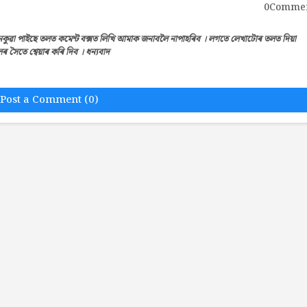
0Comme
েকুৱা পাইছে তলত কমেন্ট বক্সত লিখি আমাক জনাবলৈ নাপাহৰিব । লগতে লেখাটোৰ তলত দিয়া
সৈতে শ্বেয়াৰ কৰি দিব । ধন্যবাদ
Post a Comment (0)