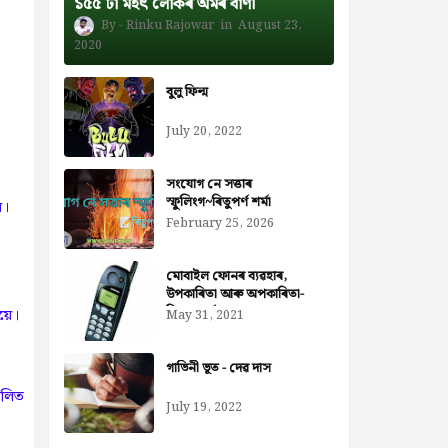
১৫৫ টা মহৎ লোকৰ অমৰ বাণী
Rinku Rajowar
August 23,
2020
বুলু ফিল্ম
July 20, 2022
সংযোগ নে সত্তাৰ
স্ফুলিংগ~ৰিতুপৰ্ণ শৰ্মা
়।
February 25, 2026
মোবাইল ফোনৰ ব্যৱহাৰ,
উপকাৰিতা আৰু অপকাৰিতা-
নিজৰা বৰ্মন ডেকা
়ে।
May 31, 2021
গাভিনী ভূত - দেৱ দাস
ালিত
July 19, 2022