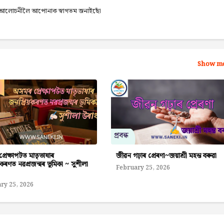
েব আলোচনীলৈ আপোনাক স্বাগতম জনাইছোঁ
Show m
ৰেক্ষাপটত মাতৃভাষাৰ
জীৱন গঢ়াৰ প্ৰেৰণা~জয়াশ্ৰী মহন্ত বৰুৱা
়কৰণত নৱপ্ৰজন্মৰ ভূমিকা ~ সুশীলা
February 25, 2026
ry 25, 2026