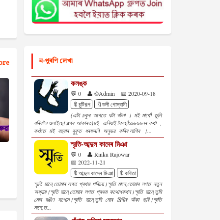
ন-পুৰণি লেখা
ore
কলঙ্ক
💬 0
👤 ©Admin
📅 2020-09-18
🔖চুটিগল্প
🔖ডলী গোস্বামী
(এটা চকুৰ আগতে ঘটা ঘটনা । মই মাথোঁ তুলি
ধৰিবলৈ ওলাইছো গল্পৰ আকাৰত)মই এনিষাই কৈছোঁ১৯৮৯চনৰ কথা ,
কওঁতে মই বহুবাৰ বুকুত ধৰফৰণি অনুভৱ কৰিব লাগিব ।...
স্মৃতি-আব্দুল কাদেৰ মিঞা
💬 0
👤 Rinku Rajowar
📅 2022-11-21
🔖আব্দুল কাদেৰ মিঞা
🔖কবিতা
স্মৃতি মানে,তোমাৰ লগত প্ৰথম পৰিচয়।স্মৃতি মানে,তোমাৰ লগত নতুন
অধ্যায়।স্মৃতি মানে,তোমাৰ লগত প্ৰথম কথোপকথন।স্মৃতি মানে,তুমি
মোৰ ৰঙীণ সপোন।স্মৃতি মানে,তুমি মোৰ শিল্পীৰ অঁকা ছবি।স্মৃতি
মানে,ত...