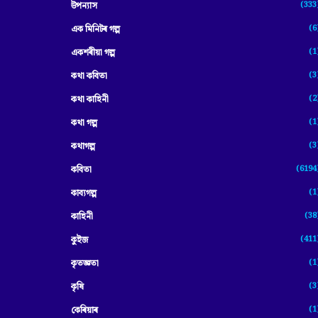
(333
উপন্যাস
(6
এক মিনিটৰ গল্প
(1
একশৰীয়া গল্প
(3
কথা কবিতা
(2
কথা কাহিনী
(1
কথা গল্প
(3
কথাগল্প
(6194
কবিতা
(1
কাব্যগল্প
(38
কাহিনী
(411
কুইজ
(1
কৃতজ্ঞতা
(3
কৃষি
(1
কেৰিয়াৰ