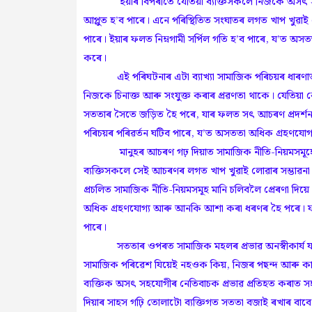
ইয়াৰ বিপৰীতে যেতিয়া ব্যক্তিসকলে নিজকে অসৎ সহয
আপ্লুত হ’ব পাৰে। এনে পৰিস্থিতিত সংঘাতৰ লগত খাপ খুৱা
পাৰে। ইয়াৰ ফলত নিম্নগামী সৰ্পিল গতি হ’ব পাৰে, য’ত অসত
কৰে।
এই পৰিঘটনাৰ এটা ব্যাখ্যা সামাজিক পৰিচয়ৰ ধাৰণাত 
নিজকে চিনাক্ত আৰু সংযুক্ত কৰাৰ প্ৰৱণতা থাকে। যেতিয়া 
সততাৰ সৈতে জড়িত হৈ পৰে, যাৰ ফলত সৎ আচৰণ প্ৰদৰ্শন ক
পৰিচয়ৰ পৰিৱৰ্তন ঘটিব পাৰে, য’ত অসততা অধিক গ্ৰহণযোগ্
মানুহৰ আচৰণ গঢ় দিয়াত সামাজিক নীতি-নিয়মসমূহে গু
ব্যক্তিসকলে সেই আচৰণৰ লগত খাপ খুৱাই লোৱাৰ সম্ভাৱনা ব
প্ৰচলিত সামাজিক নীতি-নিয়মসমূহ মানি চলিবলৈ প্ৰেৰণা দি
অধিক গ্ৰহণযোগ্য আৰু আনকি আশা কৰা ধৰণৰ হৈ পৰে। ফলত
পাৰে।
সততাৰ ওপৰত সামাজিক মহলৰ প্ৰভাৱ অনস্বীকাৰ্য যদিও ব্
সামাজিক পৰিৱেশ যিয়েই নহওক কিয়, নিজৰ পছন্দ আৰু কাৰ্য
ব্যক্তিক অসৎ সহযোগীৰ নেতিবাচক প্ৰভাৱ প্ৰতিহত কৰাত সহ
দিয়াৰ সাহস গঢ়ি তোলাটো ব্যক্তিগত সততা বজাই ৰখাৰ বাবে 