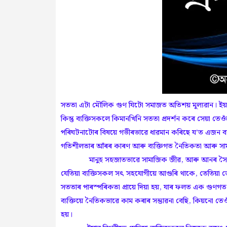
সততা এটা মৌলিক গুণ যিটো সমাজত অতিশয় মূল্যৱান। ইয়াক ব
কিন্তু ব্যক্তিসকলে কিমানখিনি সততা প্ৰদৰ্শন কৰে সেয়া 
পৰিঘটনাটোৰ বিষয়ে গভীৰভাৱে ধাৱমান কৰিছে য’ত এজন ব্যক
গতিশীলতাৰ আঁৰৰ কাৰণ আৰু ব্যক্তিগত নৈতিকতা আৰু সা
মানুহ সহজাতভাৱে সামাজিক জীৱ, আৰু আনৰ সৈতে আমাৰ 
যেতিয়া ব্যক্তিসকল সৎ সহযোগীয়ে আগুৰি থাকে, তেতিয়
সততাৰ পাৰস্পৰিকতা প্ৰায়ে দিয়া হয়, যাৰ ফলত এক গুণগত
ব্যক্তিয়ে নৈতিকভাৱে কাম কৰাৰ সম্ভাৱনা বেছি, কিয়নো তে
হয়।