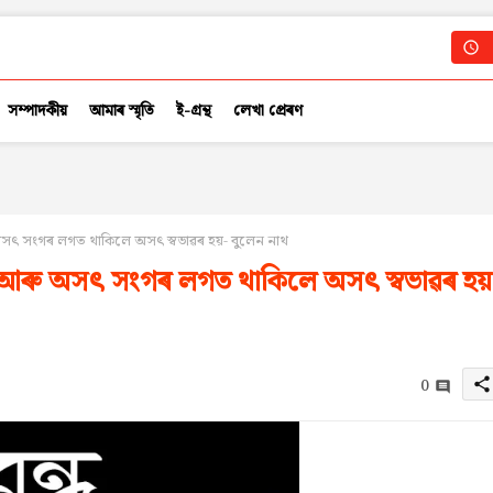
সম্পাদকীয়
আমাৰ স্মৃতি
ই-গ্ৰন্থ
লেখা প্ৰেৰণ
অসৎ সংগৰ লগত থাকিলে অসৎ স্বভাৱৰ হয়- বুলেন নাথ
ৎ আৰু অসৎ সংগৰ লগত থাকিলে অসৎ স্বভাৱৰ হয়
0
share