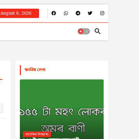
August 6, 2026
জনপ্রিয় লেখা
-
চানেকিৰ শিশুচ'ৰা