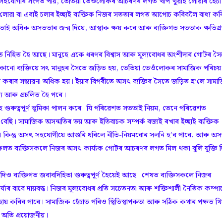
োগীৰ সংগত পায়, তেতিয়া তেওঁলোকৰ আচৰণৰ লগত খাপ খুৱাই লোৱাৰ হেঁচা
ই লোৱা বা এৰাই চলাৰ ইচ্ছাই ব্যক্তিক নিজৰ সততাৰ লগত আপোচ কৰিবলৈ বাধ্য কৰ
তাই অধিক অসততাৰ জন্ম দিয়ে, আস্থাক ক্ষয় কৰে আৰু ব্যক্তিগত সততাক ক্ষতিগ্ৰস
নিহিত হৈ আছে। মানুহে একে ধৰণৰ বিশ্বাস আৰু মূল্যবোধৰ অংশীদাৰ গোটৰ সৈ
কোনো ব্যক্তিয়ে সৎ মানুহৰ সৈতে জড়িত হয়, তেতিয়া তেওঁলোকৰ সামাজিক পৰিচয়
ৰাৰ সম্ভাৱনা অধিক হয়। ইয়াৰ বিপৰীতে অসৎ ব্যক্তিৰ সৈতে জড়িত হ’লে সামা
য আৰু প্ৰচলিত হৈ পৰে।
ৰুত্বপূৰ্ণ ভূমিকা পালন কৰে। যি পৰিৱেশত সততাই নিয়ম, তেনে পৰিৱেশত
েছি। সামাজিক অসন্মতিৰ ভয় আৰু ইতিবাচক সম্পৰ্ক বজাই ৰখাৰ ইচ্ছাই ব্যক্তিক
য়ে। কিন্তু অসৎ সহযোগীয়ে আগুৰি ধৰিলে নীতি-নিয়মবোৰ সলনি হ’ব পাৰে, আৰু অ
 ব্যক্তিসকলে নিজৰ অসৎ কাৰ্য্যক গোটৰ আচৰণৰ লগত মিল থকা বুলি যুক্তি 
যক্তিগত জবাবদিহিতা গুৰুত্বপূৰ্ণ হৈয়েই আছে। শেষত ব্যক্তিসকলে নিজৰ
্যৰ বাবে দায়বদ্ধ। নিজৰ মূল্যবোধৰ প্ৰতি সচেতনতা আৰু শক্তিশালী নৈতিক কম্পা
ায় কৰিব পাৰে। সামাজিক হেঁচাত পৰিও স্থিতিস্থাপকতা আৰু সঠিক কথাৰ পক্ষত থি
অতি প্ৰয়োজনীয়।