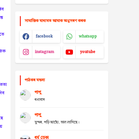
িব
্ত
সামাজিক মাধ্যমত আমাক অনুসৰণ কৰক
তে
facebook
whatsapp
জিক
instagram
youtube
পাঠকৰ মন্তব্য
সততা
পাপু
দিব
ধন্যবাদ
পাপু
ছে
সুন্দৰ, পঢ়ি আছোঁ, ভাল লাগিছে।
য়
ধৰ্ম ডেকা