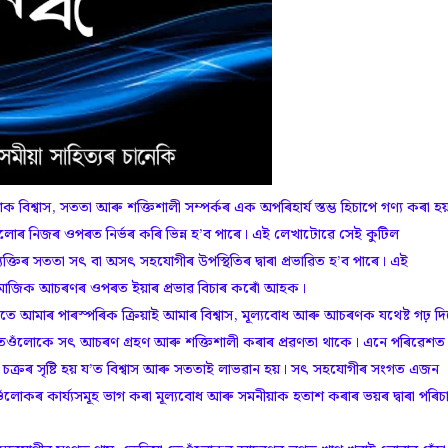
িশ্বাস, সততা আৰু শক্তিশালী সম্পৰ্কৰ এক অপৰিহাৰ্য স্তম্ভ হিচাপে গণ্য কৰা হয
তেওঁলোৰ নিজৰ ওপৰত নিৰ্ভৰ কৰি ভিন্ন হ’ব পাৰে। এই লেখাটোৱে সেই কুটিল
্তিৰ সততা সৎ বা অসৎ সহযোগীৰ উপস্থিতিৰ দ্বাৰা প্ৰভাৱিত হ’ব পাৰে। এই
মাজিক আচৰণৰ ওপৰত ইয়াৰ প্ৰভাৱ বিচাৰ কৰোঁ আহক।
পাৰস্পৰিক ক্ৰিয়াই আমাৰ বিশ্বাস, মূল্যবোধ আৰু আচৰণক যথেষ্ট গঢ় দিয
া তেওঁলোকে সৎ আচৰণ গ্ৰহণ আৰু শক্তিশালী কৰাৰ প্ৰৱণতা থাকে। এনে পৰিৱেশত
 চক্ৰৰ সৃষ্টি হয় য’ত বিশ্বাস আৰু সততাই লাভৱান হয়। সৎ সহযোগীৰ সংগত এজন
ওঁলোকৰ কাৰ্য্যসমূহ ভাগ কৰা মূল্যবোধ আৰু সমনীয়াক হতাশ কৰাৰ ভয়ৰ দ্বাৰা পৰিচ