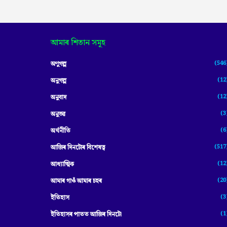
আমাৰ শিতান সমূহ
(546
অণুগল্প
(12
অনুগল্প
(12
অনুবাদ
(3
অনুভৱ
(6
অৰ্থনীতি
(517
আজিৰ দিনটোৰ বিশেষত্ব
(12
আধ্যাত্মিক
(20
আমাৰ গাওঁ আমাৰ চহৰ
(3
ইতিহাস
(1
ইতিহাসৰ পাতত আজিৰ দিনটো