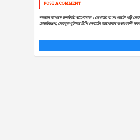
POST A COMMENT
নমস্কাৰ স্বাগতম জনাইছোঁ আপোনাক । লেখাটো বা সংখ্যাটো পঢ়ি কেন
হোৱাটচএপ, ফেচবুক বুটামত টিপি লেখাটো আপোনাৰ শুভাংকাশী সকলৰ 