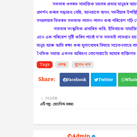
সততাৰ ওপৰত সামাজিক মহলৰ প্ৰভাৱ মানুহৰ আচৰণৰ এ
প্ৰদৰ্শন কৰাৰ সম্ভাৱনা বেছি, আনহাতে অসৎ সমনীয়াৰ উপস্থি
সম্প্ৰদায়ৰ ভিতৰত সততাক লালন-পালন কৰা পৰিৱেশ গঢ়ি
সততাৰ সংস্কৃতিক প্ৰসাৰিত কৰি, ইতিবাচক সামাজিক নী
এনে এক পৰিৱেশ সৃষ্টি কৰিব পাৰোঁ য’ত সততাই লাভৱান হ
মানুহ আৰু আমি ৰক্ষা কৰা মূল্যবোধৰ বিষয়ে সচেতনভাৱে ব
নৈতিক সমাজ এখনত অৰিহণা যোগোৱাটো আমাৰ ব্যক্তিগত দায
Tags
প্ৰবন্ধ
বুলেন নাথ
Facebook
Twitter
What
OLDER
এটি গল্প- জ্যোতিষ্ক বৰুৱা
©Admin