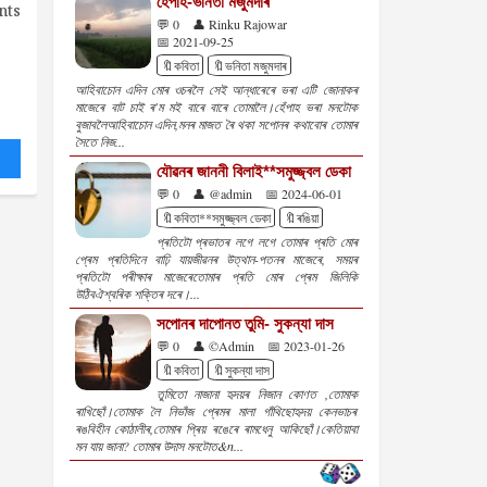
হেঁপাহ-ভনিতা মজুমদাৰ
nts
💬 0
👤 Rinku Rajowar
📅 2021-09-25
🔖কবিতা
🔖ভনিতা মজুমদাৰ
আহিবাচোন এদিন মোৰ ওচৰলৈ সেই আন্ধাৰেৰে ভৰা এটি জোনাকৰ
মাজেৰে বাট চাই ৰ'ম মই বাৰে বাৰে তোমালৈ।হেঁপাহ ভৰা মনটোক
বুজাবলৈআহিবাচোন এদিন,মনৰ মাজত ৰৈ থকা সপোনৰ কথাবোৰ তোমাৰ
সৈতে নিজ...
যৌৱনৰ জাননী বিলাই**সমুজ্জ্বল ডেকা
💬 0
👤 @admin
📅 2024-06-01
🔖কবিতা**সমুজ্জ্বল ডেকা
🔖ৰঙিয়া
প্ৰতিটো প্ৰভাতৰ লগে লগে তোমাৰ প্ৰতি মোৰ
প্ৰেম প্ৰতিদিনে বাঢ়ি যায়জীৱনৰ উত্থান-পতনৰ মাজেৰে, সময়ৰ
প্ৰতিটো পৰীক্ষাৰ মাজেৰেতোমাৰ প্ৰতি মোৰ প্ৰেম জিলিকি
উঠিবঐশ্বৰিক শক্তিৰ দৰে।...
সপোনৰ দাপোনত তুমি- সুকন্যা দাস
💬 0
👤 ©Admin
📅 2023-01-26
🔖কবিতা
🔖সুকন্যা দাস
তুমিতো নাজানা হৃদয়ৰ নিজান কোণত ,তোমাক
ৰাখিছোঁ।তোমাক লৈ নিভাঁজ প্ৰেমৰ মালা গাঁথিছোহৃদয় কেনভাচৰ
ৰঙবিহীন কোঠালীৰ,তোমাৰ প্ৰিয় ৰঙেৰে ৰামধেনু আকিছোঁ।কেতিয়াবা
মন যায় জানা? তোমাৰ উদাস মনটোত&n...