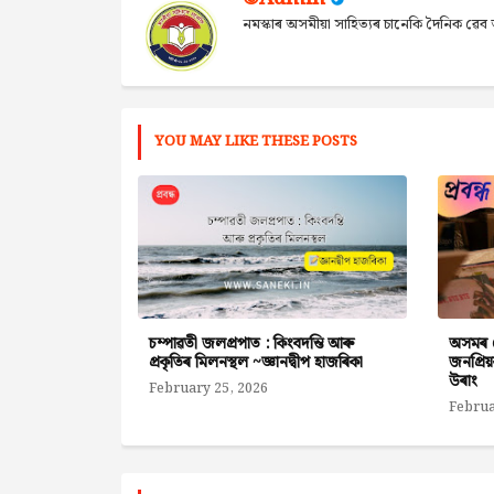
নমস্কাৰ অসমীয়া সাহিত্যৰ চানেকি দৈনিক ৱ
YOU MAY LIKE THESE POSTS
চম্পাৱতী জলপ্ৰপাত : কিংবদন্তি আৰু
অসমৰ প্
প্ৰকৃতিৰ মিলনস্থল ~জ্ঞানদ্বীপ হাজৰিকা
জনপ্ৰিয
উৰাং
February 25, 2026
Februa