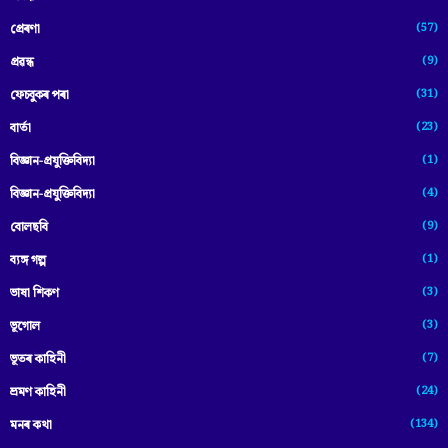
(57)
প্ৰেৰণা
(9)
প্ৰৱন্ধ
(31)
ফেচবুকৰ পৰা
(23)
বাৰ্তা
(1)
বিজ্ঞান-প্রযুক্তিবিদ্যা
(4)
বিজ্ঞান-প্ৰযুক্তিবিদ্যা
(9)
বোলছবি
(1)
ব্যঙ্গ গল্প
(3)
ভাষা শিকণ
(3)
ভূগোল
(7)
ভূতৰ কাহিনী
(24)
ভ্ৰমণ কাহিনী
(134)
মনৰ কথা