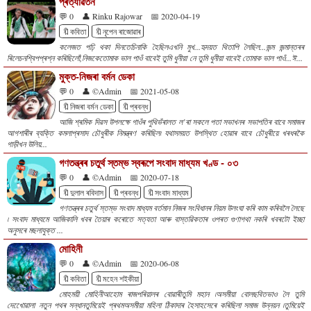
প্ৰত্যাৱৰ্তন
💬 0
👤 Rinku Rajowar
📅 2020-04-19
🔖কবিতা
🔖নৃপেন ৰাজোৱাৰ
কলেজত পঢ়ি থকা দিনতেচিনাকি হৈছিলএখনি মুখ...হৃদয়ত থিতাপি লৈছিল...জন্ম জন্মান্তৰৰ
ৰিলেচনশ্বিপপ্ৰশ্ন কৰিছিলোঁ,নিজকেতোমাক ভাল পাওঁ বাবেই তুমি ধুনীয়া নে তুমি ধুনীয়া বাবেই তোমাক ভাল পাওঁ...ঈ...
মুক্ত-নিজৰা বৰ্মন ডেকা
💬 0
👤 ©Admin
📅 2021-05-08
🔖নিজৰা বৰ্মন ডেকা
🔖প্ৰবন্ধ
আজি শ্ৰমিক দিৱস উপলক্ষে গাওঁৰ পুথিভঁৰালত ল’ৰা সকলে পতা সভাখনৰ সভাপতিৰ বাবে সমাজৰ
আগশাৰীৰ ব্যক্তি কমলাপ্ৰসাদ চৌধুৰীক নিমন্ত্ৰণ কৰিছিল৷ যথাসময়ত উপস্থিত হোৱাৰ বাবে চৌধুৰীয়ে খৰধৰকৈ
গাড়ীখন উলিয়...
গণতন্ত্ৰৰ চতুৰ্থ স্তম্ভ স্বৰূপে সংবাদ মাধ্যম খণ্ড - ০৩
💬 0
👤 ©Admin
📅 2020-07-18
🔖দুলাল ৰবিদাস
🔖প্ৰবন্ধ
🔖সংবাদ মাধ্যম
গণতন্ত্ৰৰ চতুৰ্থ স্তম্ভ সংবাদ মাধ্যম বৰ্তমান নিজৰ সংবিধানৰ নিয়ম উলংঘা কৰি কাম কৰিবলৈ লৈছে
৷ সংবাদ মাধ্যমে আজিকালি খবৰ তৈয়াৰ কৰোতে সত্যতা আৰু বাস্তৱিকতাৰ ওপৰত গুণাগথা নকৰি খবৰটো ইচ্ছা
অনুসৰে মছলাযুক্ত ...
মোহিনী
💬 0
👤 ©Admin
📅 2020-06-08
🔖কবিতা
🔖মহেন শইকীয়া
মোহময়ী মোহিনীআহোম ৰাজপৰিয়ালৰ বোৱাৰীতুমি মহান ৷অসমীয়া বোলছবিতভাও লৈ তুমি
দেখােেৱালা নতুন পথৰ সন্ধানতুমিয়েই প্ৰথমঅসমীয়া মহিলা ঠিকাদাৰ হৈসাহসেৰে কৰিছিলা সমাজ উন্নয়ন ৷তুমিয়েই