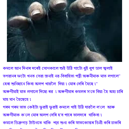
কমলে আন দিনাৰ দৰেই সোণকালে শুই উঠি গাটো ধুই ধূপ ডাল জ্বলাই
ভগৱানৰ ফটো খনত সেৱা জনাই নৱ-বিবাহিতা পত্নী অৰুনীমাক মাত লগালে"
হেৰা শুনিছানে কিবা অলপ খাৱলৈ দিয়া ৷ মোৰ দেৰি হৈছে ৷"
অৰুণীমাই মাত লগালে দিছো ৰৱ ৷ অৰুণীমাৰ কমলৰ স'তে বিয়া হৈ অহা চাৰি
মাহ মান হৈছেহে ৷
গৰম গৰম ভাত কেইটা ফুৱাই ফুৱাই কমলে খাই উঠি যাৱলৈ ল'লে আৰু
অৰুণীমাক ক'লে মোৰ অলপ দেৰি হ'ব পাৰে ভালদৰে থাকিবা ৷
কমলে ডিব্ৰুগড় টাউনতে থাকি পঢ়া শুনা কৰি স্নাতকোত্তৰ ডিগ্ৰী কৰি চাকৰি