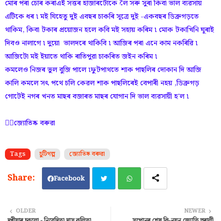
মোৰ পৰা চোৰ কৰাএই সত্তৰ হাজাৰটোকে লৈ সৰু সুৰা কিবা ভাল ব্যৱসায়
এটিকে ধৰ ৷ মই যিহেতু দুই এবছৰ চাকৰি সূত্ৰে দুই -একবছৰ ডিব্ৰুগড়তে
থাকিম, কিবা টকাৰ প্ৰয়োজন হলে কবি মই সহায় কৰিম ৷ মোক টকাখিনি ঘূৰাই
দিবও নালাগে ৷ দুয়ো ভালদৰে থাকিবি ৷ আজিৰ পৰা এনে কাম নকৰিৱি ৷
আজিটো মই ইয়াতে থাকি ৰাতিপুৱা চাকৰিত জইন কৰিম ৷
কমলেও নিজৰ ভুল বুজি পালে ৷ফুটপাথতে শাক পাছলিৰ দোকান দি আজি
কালি কমলে সৎ পথে চলি কেৱল শাক পাছলিৰেই বেপাৰী নহয় ,ডিব্ৰুগড়
গোটেই নগৰ খনত মাছৰ বজাৰত মাছৰ যোগান দি ভাল ব্যৱসায়ী হ'ল ৷
✍🏾জ্যোতিষ্ক বৰুৱা
Tags
চুটিগল্প
জ্যোতিষ্ক বৰুৱা
Facebook
Twi
Wh
OLDER
NEWER
দুখীয়াৰ চকুলো - নিবেদিতা দাস কলিতা
সপোনৰ শেষ কি-নয়ন জ্যোতি ভৰালী