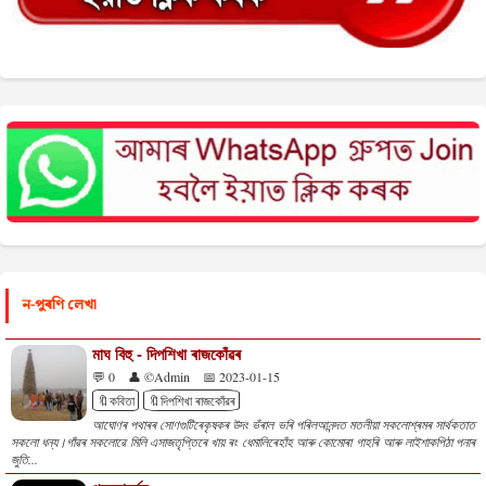
ন-পুৰণি লেখা
মাঘ বিহু - দিপশিখা ৰাজকোঁৱৰ
💬 0
👤 ©Admin
📅 2023-01-15
🔖কবিতা
🔖দিপশিখা ৰাজকোঁৱৰ
আঘোণৰ পথাৰৰ সোণগুটিৰেকৃষকৰ উদং ভঁৰাল ভৰি পৰিলআনন্দত মতলীয়া সকলোশ্ৰমৰ সাৰ্থকতাত
সকলো ধন্য।গাঁৱৰ সকলোৱে মিলি এসাজতৃপ্তিৰে খায় ৰং ধেমালিৰেহাঁহ আৰু কোমোৰা গাহৰি আৰু লাইশাকপিঠা পনাৰ
জুতি...