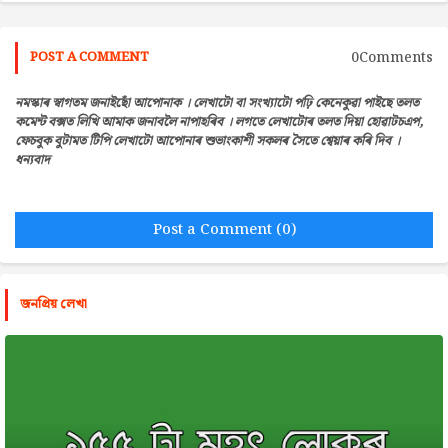
0Comments
POST A COMMENT
নমস্কাৰ স্বাগতম জনাইছোঁ আপোনাক । লেখাটো বা সংখ্যাটো পঢ়ি কেনেকুৱা পাইছে তলত
কমেন্ট বক্সত লিখি আমাক জনাবলৈ নাপাহৰিব । লগতে লেখাটোৰ তলত দিয়া হোৱাটচএপ,
ফেচবুক বুটামত টিপি লেখাটো আপোনাৰ শুভাংকাশী সকলৰ সৈতে শ্বেয়াৰ কৰি দিব ।
ধন্যবাদ
Post a Comment (0)
জনপ্রিয় লেখা