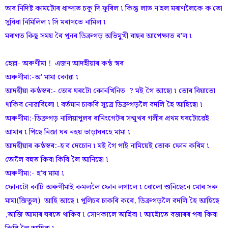
তাৰ নিদিষ্ট কামটোৰ ধান্দাত চকু দি ফুৰিল ৷ কিন্তু লাভ ন'হল মৰাণলৈকে ক'তো
সুবিধা নিমিলিল ৷ সি মৰাণতে নামিল ৷
মৰাণত কিছু সময় ৰৈ পুনৰ ডিব্ৰুগড় অভিমুখী বাছৰ আপেক্ষাত ৰ'ল ৷
হেল্ল- অৰুণীমা ! এজন আদহীয়াৰ কন্ঠ স্বৰ
অৰুণীমা:-অ' মামা কোৱা ৷
আদহীয়া কন্ঠস্বৰ:- তোৰ ঘৰটো কোনখিনিত ? মই গৈ আছো ৷ তোৰ বিয়াতো
থাকিব নোৱাৰিলো ৷ বৰ্তমান চাকৰি সূত্ৰে ডিব্ৰুগড়লৈ বদলি হৈ আহিছো ৷
অৰুণীমা:-ডিব্ৰুগড় নালিয়াপুলৰ ৰানিংগেটৰ সন্মুখৰ গলীৰ প্ৰথম ঘৰটোৱেই
আমাৰ ৷ পিছে নিজা ঘৰ নহয় ভাড়াঘৰহে মামা ৷
আদহীয়াৰ কন্ঠস্বৰ:-হ'ব দেচোন ৷ মই গৈ পাই নামিয়েই তোক ফোন কৰিম ৷
তোলৈ বহুত কিবা কিবি লৈ আনিছো ৷
অৰুণীমা:- হ'ব মামা ৷
ফোনটো কাটি অৰুণীমাই কমললৈ ফোন লগালে ৷ বোলো শুনিছেনে মোৰ সৰু
মামা(জিতুল) আহি আছে ৷ পুলিচৰ চাকৰি কৰে, ডিব্ৰুগড়লৈ বদলি হৈ আহিছে
,আজি আমাৰ ঘৰতে থাকিব ৷ সোণকালে আহিবা ৷ আহোঁতে বজাৰৰ পৰা কিবা