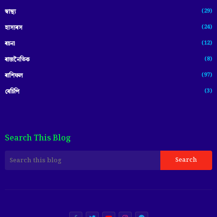
(29)
স্বাস্থ্য
(24)
হাস্যৰস
(12)
ৰচনা
(8)
ৰাজনৈতিক
(97)
ৰাশিফল
(3)
ৰেচিপি
Search This Blog