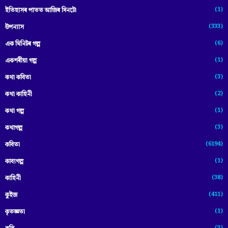
(1)
ইতিহাসৰ পাতত আজিৰ দিনটো
(333)
উপন্যাস
(6)
এক মিনিটৰ গল্প
(1)
একশৰীয়া গল্প
(3)
কথা কবিতা
(2)
কথা কাহিনী
(1)
কথা গল্প
(3)
কথাগল্প
(6194)
কবিতা
(1)
কাব্যগল্প
(38)
কাহিনী
(411)
কুইজ
(1)
কৃতজ্ঞতা