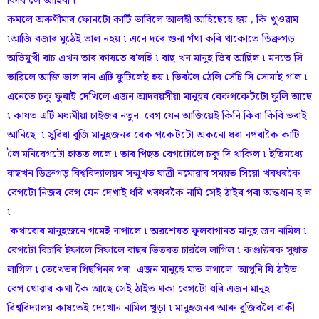
কিবি লৈ আহিবা ৷
কমলে অৰুণীমাৰ ফোনটো কাটি ভাবিলে আলহী আহিছেহে হয় , কি খুওৱাম
৷আজি বজাৰ মুঠেই ভাল নহয় ৷ এনে দৰে গুনা গঁথা কৰি থাকোতে ডিব্ৰুগড়
অভিমুখী বাচ এখন তাৰ কাষতে ৰ'লহি ৷ বাছ খন মানুহ ভিৰ আছিল ৷ মনতে সি
ভাৱিলে আজি ভাল দান এটি ফুটিলেই হয় ৷ ভিৰলৈ ঠেলি সেঁচি সি সোমাই গ'ল ৷
এনেতে চকু ফুৰাই দেখিলে এজন আদবয়সীয়া মানুহৰ বেকপকেটটো ফুলি আছে
৷ কাষত এটি মধ্যমীয়া চাইজৰ নতুন বেগ যেন আজিয়েই কিনি কিবা কিবি ভৰাই
আনিছে ৷ সুবিধা বুজি মানুহজনৰ বেক পকেটটো অকনো ধৰা নপৰাকৈ কাটি
লৈ মনিবেগটো হাতত ললে ৷ তাৰ পিছত বেগটোলৈ চকু দি থাকিল ৷ ইতিমধ্যে
বাছখন ডিব্ৰুগড় বিশ্ববিদ্যালয়ৰ সন্মুখত যাত্ৰী নমোৱাৰ সময়ত সিয়ো খৰধৰকৈ
বেগটো নিজৰ বেগ যেন দেখাই ধৰি খৰধৰকৈ নামি সেই ঠাইৰ পৰা অন্তধান হ'ল
৷
কথাবোৰ মানুহজনে গমেই নাপালে ৷ অৱশেষত ফুলবাগানত মানুহ জন নামিল ৷
বেগটো বিচাৰি ইফালে সিফালে বাছৰ ভিতৰত চাৱলৈ লাগিল ৷ কণ্ডাক্টৰক সুধাত
লাগিল ৷ তেখেতৰ পিছপিনৰ পৰা এজন মানুহে মাত লগালে আপুনি যি ঠাইত
বেগ থোৱাৰ কথা কৈ আছে সেই ঠাইত থকা বেগটো ধৰি এজন মানুহ
বিশ্ববিদ্যালয় কাষতেই দেখোন নামিল খুড়া ৷ মানুহজনৰ আৰু বুজিবলৈ বাকী