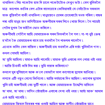
নাথাকিল ৷ পিচ পকেটত হাত দি চালে পকেটটোও দেখুন ফটা ৷ বেগ বুলিবলৈ
মাত্ৰ কাপোৰ-কানিৰ বেগ এটাৰ বাদেচোৰে কেতিয়াবাই যে সেইটোও সৰকাল
তাক বুজিবলৈ বাকী নাথাকিল ৷ মানুহজনে চোৰৰ চেহেৰাটো মনত পৰিল ৷ বাছৰ
পৰা নামি মানুহ জন ভাগিনীয়েক অৰুণীমাৰ ঘৰৰ পিনে খোজ দিলে ৷ গৈ পায়েই
গেটৰ মুখত ৰৈ তাইলৈ ফোন কৰিলে ৷
অৰুণীমাই গেটলৈ আহি মোমায়েকক ঘৰৰ ভিতৰলৈ লৈ গল ৷ গা-পা ধুই ফ্ৰেছ
হ'বলৈ কৈ মোমায়েকৰ বাবে চাহ বনাবলৈ গৈ পাকঘৰ পালেগৈ ৷
এনেতে কলিং বেল বাজিল ৷ অৰুণীমাই চাহ বনাবলৈ এৰি দৰ্জা খুলিবলৈ গ'ল ৷
কমল সোমাই আহিল ৷
অ' তুমি আহিলা ৷ মামাও আহি পালেহি ৷ মামাক তুমি এবাৰো লগ পোৱা নাই নহয়
! আজি চিনাকী কৰি দিম ৰৱা ৷ তুমি বজাৰ কৰিলানে?
কমলে মূৰ দুপিয়ালে আৰু ক'লে তোমালৈ ভাল কাপোৰো দুযোৰ আনিছো ৷
লগতে এটি নতুন বেগো কিনিলো ৷ আজি দৰ্মহাৰো দিন আছিল ৷ কাপোৰ দুযোৰ
খুলি চাই অৰুণীমাই বেচ ফুৰ্টি পালে ৷ আৰু মোমায়েকক উদ্দেশ্যি মাতিলে
অ' মামা, অ' মামা ৷ ভাগিন জোঁৱাইক এবাৰো দেখা নাই নহয় ৷ আহাঁ আক' আমাৰ
এওঁ আহি পালেহি ৷
মোমায়েক জিতুল ভিতৰৰ পৰা ওলাই আহিল আৰু ভাগীন জোঁৱাইক মানে