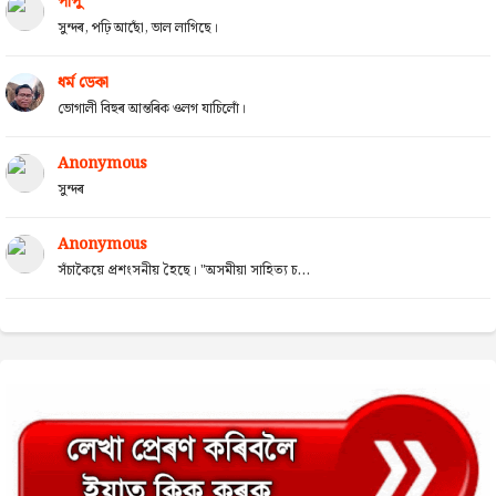
পাপু
সুন্দৰ, পঢ়ি আছোঁ, ভাল লাগিছে।
ধৰ্ম ডেকা
ভোগালী বিহুৰ আন্তৰিক ওলগ যাচিলোঁ।
Anonymous
সুন্দৰ
Anonymous
সঁচাকৈয়ে প্ৰশংসনীয় হৈছে। "অসমীয়া সাহিত্য চ...