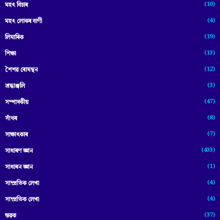
(10)
মহৎ বিচাৰ
(4)
মহৎ লোকৰ বাণী
(19)
লিমাৰিক
(13)
শিক্ষা
(12)
শৈশৱ ৰোমন্থন
(3)
শ্ৰদ্ধাঞ্জলি
(47)
সম্পাদকীয়
(8)
সাঁথৰ
(7)
সাক্ষাৎকাৰ
(433)
সাধাৰণ জ্ঞান
(1)
সাধাৰন জ্ঞান
(4)
সাম্প্রতিক লেখা
(4)
সাম্প্ৰতিক লেখা
(37)
স্তৱক