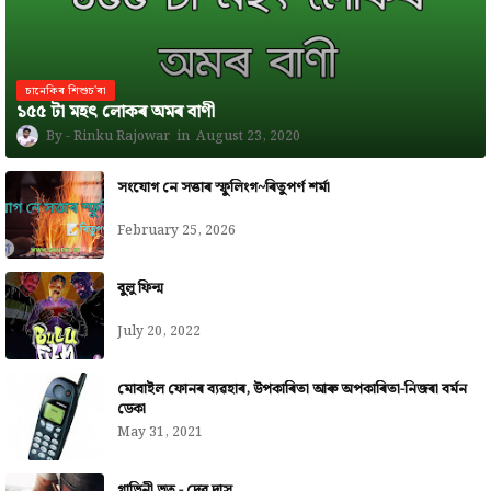
চানেকিৰ শিশুচ'ৰা
১৫৫ টা মহৎ লোকৰ অমৰ বাণী
Rinku Rajowar
August 23, 2020
সংযোগ নে সত্তাৰ স্ফুলিংগ~ৰিতুপৰ্ণ শৰ্মা
February 25, 2026
বুলু ফিল্ম
July 20, 2022
মোবাইল ফোনৰ ব্যৱহাৰ, উপকাৰিতা আৰু অপকাৰিতা-নিজৰা বৰ্মন
ডেকা
May 31, 2021
গাভিনী ভূত - দেৱ দাস