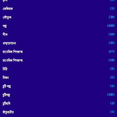
(3)
কৃষি
(1)
কেৰিয়াৰ
(29)
কৌতুক
(420)
গল্প
(10)
গীত
(23)
গ্ৰন্থালোচনা
(57)
চানেকিৰ শিশুচ'ৰা
(18)
চানেকিৰ শিশুচ’ৰা
(3)
চিঠি
(5)
চিন্তন
(1)
চুটি গল্প
(183)
চুটিগল্প
(2)
চুটিছবি
(1)
জঁতুৱাঠাঁচ