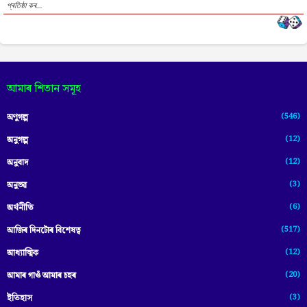
প্ৰতিষ্ঠা কৰ...
আমাৰ শিতান সমূহ
(546)
অণুগল্প
(12)
অনুগল্প
(12)
অনুবাদ
(3)
অনুভৱ
(6)
অৰ্থনীতি
(517)
আজিৰ দিনটোৰ বিশেষত্ব
(12)
আধ্যাত্মিক
(20)
আমাৰ গাওঁ আমাৰ চহৰ
(3)
ইতিহাস