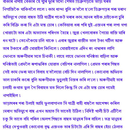
বাকৰি নাপাই বেকাৰ হৈ ঘূৰি ফুৰি সদৌ শেষত ডিব্ৰুগড়তে ভাড়া ঘৰত
নিগাজিকৈ থাকিবলৈ ললে ৷ কাম ধান্দা বুলি ক'বলৈ হ'লে ডিব্ৰুগড়ৰ পৰা মৰাণ
অভিমূখে যোৱা বাছত উঠি যাত্ৰীৰ পকেট মৰাৰ কাম,আনৰ বাইক,চাইকেল চুৰি
কৰি বিক্ৰি কৰা সি এটা মস্ত চোৰ ৷ কেতিয়াবা ধৰা পৰি দুই-এজনৰ পৰা লপা থপা
খোৱাটো তাৰ এটা অভ্যাসত পৰিণত হৈছে ৷ জুৱা খেলবোৰত গৈয়ো বাজি মাৰি
ধন ঘটে ৷ তেনেকৈয়ে চলি থাকে ৷ এবাৰ জুৱাৰ বাজীত ভাল টকা ঘটিল আৰু
তাৰ টকাৰে এটি মোৱাইল কিনিলে ৷ মোৱাইলতে এদিন ৰং নাম্বাৰত লাগি
ফোনতে অৰুণীমাৰ সতে চিনাকী ৷ লাহে লাহে ফোনত ঘনিষ্ঠতা বাঢ়িল আৰু
ঘনিষ্ঠতাই প্ৰেমলৈ ৰূপান্তৰিত হোৱাত বেচিপৰ নালাগিল ৷ প্ৰেমত পৰাৰ পিছত
সেই কাম ফেৰা মানে বিবাহ হ'বলৈয়ো বেচি দিন নালাগিল ৷ কোনোবা অফিচত
ভাল চাকৰি কৰো বুলি অৰুণীমাক ফুচুলাই নিজৰ কৰি ল'লে ৷ অৰুণীমাই তাৰ
চলাহী কথাত ভুল গৈ বিবাহত মত দিলে কিন্তু সি যে এটা মস্ত চোৰ গমেই
নাপাইছিল ৷
ভাড়াঘৰৰ পৰা উলাই আহি ফুলবাগানত সি যাত্ৰী বাহী বাছলৈ আপেক্ষা কৰিল
৷মৰাণ অভিমুখে বাছ এখন অহাত সি তাতেই উঠিল ৷ নিদিষ্ট খালী চিট এটিলৈ
চকু দি তাতে বহি পৰিল ৷অলপ পিছতে বাছত মানুহৰ ভিৰ বাহিল ৷ ভদ্ৰ মানুহৰ
চৰিত্ৰ দেখুওৱাই কোনোবা বৃদ্ধ এজনক তাৰ চিটটো এৰি দি বাছৰ হেঁচা ঠেলাত