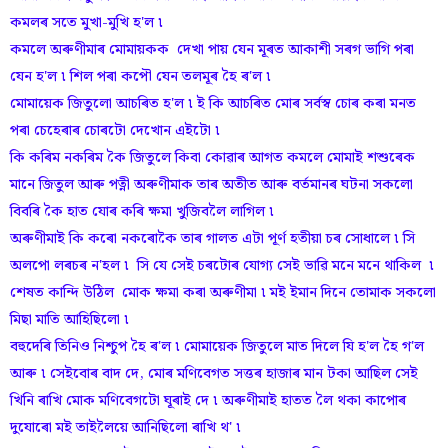
কমলৰ সতে মুখা-মুখি হ'ল ৷
কমলে অৰুণীমাৰ মোমায়কক দেখা পায় যেন মূৰত আকাশী সৰগ ভাগি পৰা
যেন হ'ল ৷ শিল পৰা কপৌ যেন তলমূৰ হৈ ৰ'ল ৷
মোমায়েক জিতুলো আচৰিত হ'ল ৷ ই কি আচৰিত মোৰ সৰ্বস্ব চোৰ কৰা মনত
পৰা চেহেৰাৰ চোৰটো দেখোন এইটো ৷
কি কৰিম নকৰিম কৈ জিতুলে কিবা কোৱাৰ আগত কমলে মোমাই শশুৰেক
মানে জিতুল আৰু পত্নী অৰুণীমাক তাৰ অতীত আৰু বৰ্তমানৰ ঘটনা সকলো
বিবৰি কৈ হাত যোৰ কৰি ক্ষমা খুজিবলৈ লাগিল ৷
অৰুণীমাই কি কৰো নকৰোকৈ তাৰ গালত এটা পূৰ্ণ হতীয়া চৰ সোধালে ৷ সি
অলপো লৰচৰ ন'হল ৷ সি যে সেই চৰটোৰ যোগ্য সেই ভাৱি মনে মনে থাকিল ৷
শেষত কান্দি উঠিল মোক ক্ষমা কৰা অৰুণীমা ৷ মই ইমান দিনে তোমাক সকলো
মিছা মাতি আহিছিলো ৷
বহুদেৰি তিনিও নিশ্চুপ হৈ ৰ'ল ৷ মোমায়েক জিতুলে মাত দিলে যি হ'ল হৈ গ'ল
আৰু ৷ সেইবোৰ বাদ দে, মোৰ মণিবেগত সত্তৰ হাজাৰ মান টকা আছিল সেই
খিনি ৰাখি মোক মণিবেগটো ঘূৰাই দে ৷ অৰুণীমাই হাতত লৈ থকা কাপোৰ
দুযোৰো মই তাইলৈয়ে আনিছিলো ৰাখি থ' ৷