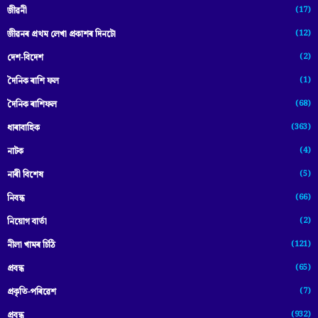
(17)
জীৱনী
(12)
জীৱনৰ প্ৰথম লেখা প্ৰকাশৰ দিনটো
(2)
দেশ-বিদেশ
(1)
দৈনিক ৰাশি ফল
(68)
দৈনিক ৰাশিফল
(363)
ধাৰাবাহিক
(4)
নাটক
(5)
নাৰী বিশেষ
(66)
নিবন্ধ
(2)
নিয়োগ বাৰ্তা
(121)
নীলা খামৰ চিঠি
(65)
প্রবন্ধ
(7)
প্ৰকৃতি-পৰিৱেশ
(932)
প্ৰবন্ধ