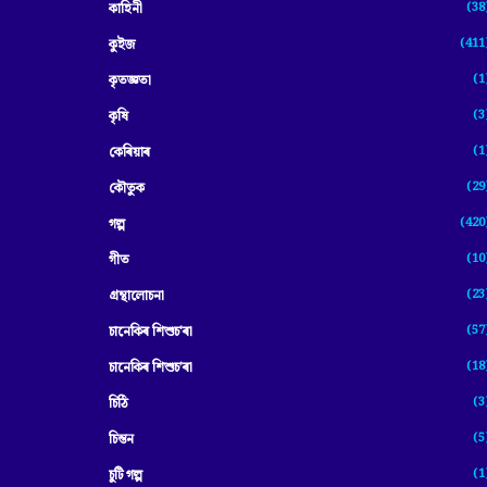
(38
কাহিনী
(411
কুইজ
(1
কৃতজ্ঞতা
(3
কৃষি
(1
কেৰিয়াৰ
(29
কৌতুক
(420
গল্প
(10
গীত
(23
গ্ৰন্থালোচনা
(57
চানেকিৰ শিশুচ'ৰা
(18
চানেকিৰ শিশুচ’ৰা
(3
চিঠি
(5
চিন্তন
(1
চুটি গল্প