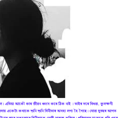
ে। এতিয়া আকৌ কাৰ জীৱন ধ্বংস কৰে ঠিক নাই । তাইৰ দৰে বিধৱা, কুলক্ষণী
ায় একেটা কথাকে শুনি শুনি বিনীতাৰ অসহ্য লগা হৈ গৈছে। যোৱা দুবছৰ আগত