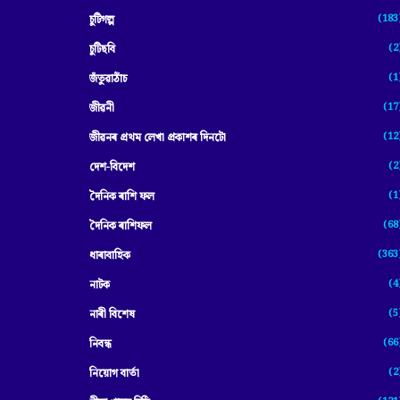
(183
চুটিগল্প
(2
চুটিছবি
(1
জঁতুৱাঠাঁচ
(17
জীৱনী
(12
জীৱনৰ প্ৰথম লেখা প্ৰকাশৰ দিনটো
(2
দেশ-বিদেশ
(1
দৈনিক ৰাশি ফল
(68
দৈনিক ৰাশিফল
(363
ধাৰাবাহিক
(4
নাটক
(5
নাৰী বিশেষ
(66
নিবন্ধ
(2
নিয়োগ বাৰ্তা