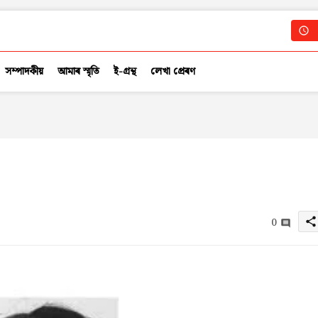
সম্পাদকীয়
আমাৰ স্মৃতি
ই-গ্ৰন্থ
লেখা প্ৰেৰণ
0
share