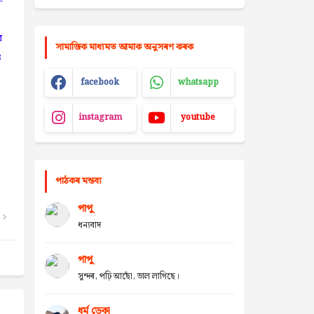
-
ে
সামাজিক মাধ্যমত আমাক অনুসৰণ কৰক
৪
facebook
whatsapp
instagram
youtube
পাঠকৰ মন্তব্য
পাপু
ধন্যবাদ
পাপু
সুন্দৰ, পঢ়ি আছোঁ, ভাল লাগিছে।
ধৰ্ম ডেকা