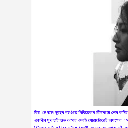
বিয়া হৈ অহা দুবছৰ নহওঁতে গিৰিয়েকৰ জীৱনটো শেষ কৰিল
এজনীৰ মুখ চাই শুভ কামত ওলাই যোৱাটোৱেই অমংগল।" সদ