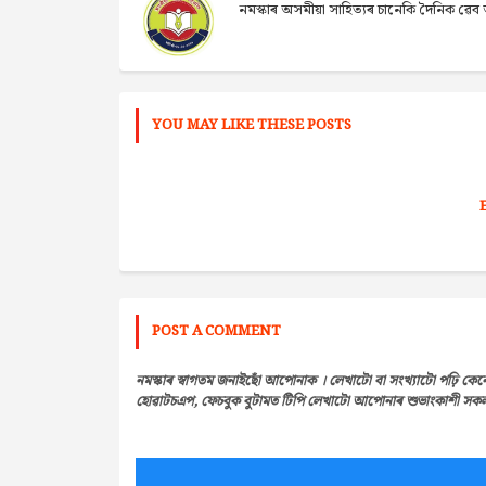
নমস্কাৰ অসমীয়া সাহিত্যৰ চানেকি দৈনিক ৱ
YOU MAY LIKE THESE POSTS
POST A COMMENT
নমস্কাৰ স্বাগতম জনাইছোঁ আপোনাক । লেখাটো বা সংখ্যাটো পঢ়ি কেন
হোৱাটচএপ, ফেচবুক বুটামত টিপি লেখাটো আপোনাৰ শুভাংকাশী সকলৰ 