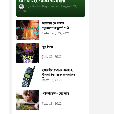
১৫৫ টা মহৎ লোকৰ অমৰ বাণী
Rinku Rajowar
August 23,
2020
সংযোগ নে সত্তাৰ
স্ফুলিংগ~ৰিতুপৰ্ণ শৰ্মা
February 25, 2026
বুলু ফিল্ম
July 20, 2022
মোবাইল ফোনৰ ব্যৱহাৰ,
উপকাৰিতা আৰু অপকাৰিতা-
নিজৰা বৰ্মন ডেকা
May 31, 2021
গাভিনী ভূত - দেৱ দাস
July 19, 2022