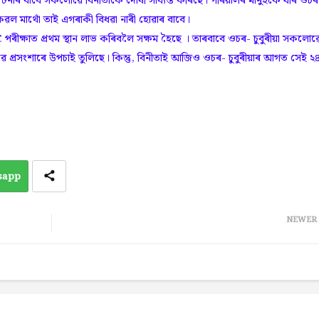
দুৰ্ঘটনাৰ বাবে সকলোৱে বিনীতাকে দোষী সাব্যস্ত কৰিছে। পৰিয়ালৰ মানুহকে ধৰি ওচৰ
 কেৱল মাথোঁ তাই এগৰাকী বিধৱা নাৰী হোৱাৰ বাবে।
ষাত প্ৰথম স্থান লাভ কৰিবলৈ সক্ষম হৈছে । তাৰবাবে ওচৰ- চুবুৰীয়া সকলোৱ
ৰসংশাৰে উপচাই তুলিছে। কিন্তু, বিনীতাই আজিও ওচৰ- চুবুৰীয়াৰ আগত সেই ২
sapp
NEWER