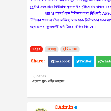
বিনীতাৰ স্বামী যতীনৰ এটা পথ দুৰ্ঘটনাত মৃত্যু হয় আৰু এই 
চুবুৰীয়া সকলোৱে বিনীতাক কুলক্ষণীৰ দৃষ্টিৰে চাব ধৰিছে ।
প্ৰায় ২৪ বছৰ পিছত বিনীতাৰ কন্যা নিশিতাই APSC পৰীক্
নিশিতাৰ খবৰ ল'বলৈ আহিছে আৰু মাক বিনীতাকো সকলোৱে প্
বছৰ আগৰ 'কুলক্ষণী' জনী হৈয়ে থাকিব বিচাৰে ।
Tags
অণুগল্প
সুস্মিতা দাস
Facebook
Twitter
What
OLDER
এথোপা ফুল- নাছিৰ আহমেদ
©Admin