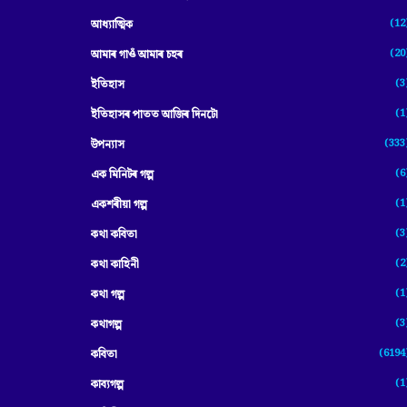
(12
আধ্যাত্মিক
(20
আমাৰ গাওঁ আমাৰ চহৰ
(3
ইতিহাস
(1
ইতিহাসৰ পাতত আজিৰ দিনটো
(333
উপন্যাস
(6
এক মিনিটৰ গল্প
(1
একশৰীয়া গল্প
(3
কথা কবিতা
(2
কথা কাহিনী
(1
কথা গল্প
(3
কথাগল্প
(6194
কবিতা
(1
কাব্যগল্প