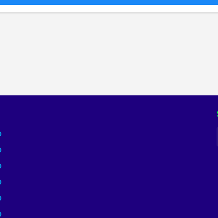
)
)
)
)
)
)