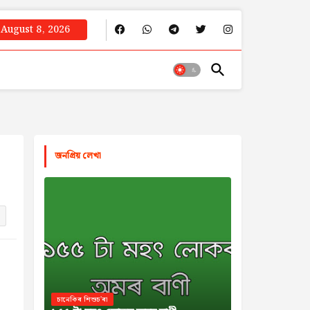
August 8, 2026
জনপ্রিয় লেখা
চানেকিৰ শিশুচ'ৰা