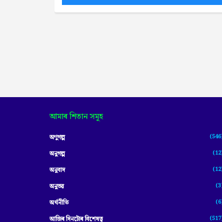
আমাৰ শিতান সমূহ
(546
অণুগল্প
(12
অনুগল্প
(12
অনুবাদ
(3
অনুভৱ
(6
অৰ্থনীতি
(517
আজিৰ দিনটোৰ বিশেষত্ব