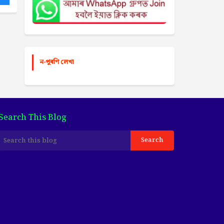
ন-পুৰণি লেখা
Search This Blog