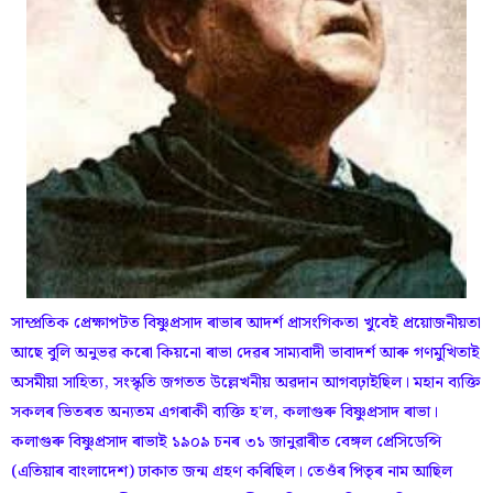
সাম্প্ৰতিক প্ৰেক্ষাপটত বিষ্ণুপ্ৰসাদ ৰাভাৰ আদৰ্শ প্ৰাসংগিকতা খুবেই প্ৰয়োজনীয়তা
আছে বুলি অনুভৱ কৰো কিয়নো ৰাভা দেৱৰ সাম্যবাদী ভাবাদৰ্শ আৰু গণমুখিতাই
অসমীয়া সাহিত্য, সংস্কৃতি জগতত উল্লেখনীয় অৱদান আগবঢ়াইছিল। মহান ব্যক্তি
সকলৰ ভিতৰত অন্যতম এগৰাকী ব্যক্তি হ'ল, কলাগুৰু বিষ্ণুপ্ৰসাদ ৰাভা।
কলাগুৰু বিষ্ণুপ্ৰসাদ ৰাভাই ১৯০৯ চনৰ ৩১ জানুৱাৰীত বেঙ্গল প্রেসিডেন্সি
(এতিয়াৰ বাংলাদেশ) ঢাকাত জন্ম গ্ৰহণ কৰিছিল। তেওঁৰ পিতৃৰ নাম আছিল