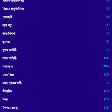
(1)
বিজ্ঞান-প্রযুক্তিবিদ্যা
(4)
বিজ্ঞান-প্ৰযুক্তিবিদ্যা
(9)
বোলছবি
(1)
ব্যঙ্গ গল্প
(3)
ভাষা শিকণ
(3)
ভূগোল
(7)
ভূতৰ কাহিনী
(24)
ভ্ৰমণ কাহিনী
(134)
মনৰ কথা
(10)
মহৎ বিচাৰ
(4)
মহৎ লোকৰ বাণী
(19)
লিমাৰিক
(13)
শিক্ষা
(12)
শৈশৱ ৰোমন্থন