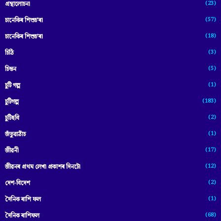
(23)
গ্ৰন্থালোচনা
(57)
চানেকিৰ শিশুচ'ৰা
(18)
চানেকিৰ শিশুচ’ৰা
(3)
চিঠি
(5)
চিন্তন
(1)
চুটি গল্প
(183)
চুটিগল্প
(2)
চুটিছবি
(1)
জঁতুৱাঠাঁচ
(17)
জীৱনী
(12)
জীৱনৰ প্ৰথম লেখা প্ৰকাশৰ দিনটো
(2)
দেশ-বিদেশ
(1)
দৈনিক ৰাশি ফল
(68)
দৈনিক ৰাশিফল