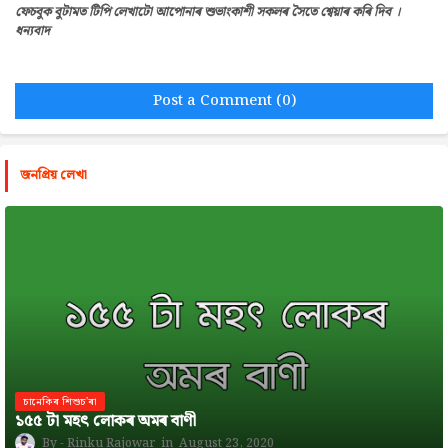
ফেচবুক বুটামত টিপি লেখাটো আপোনাৰ শুভাংকাশী সকলৰ সৈতে শ্বেয়াৰ কৰি দিব ।
ধন্যবাদ
Post a Comment (0)
জনপ্রিয় লেখা
চানেকিৰ শিশুচ'ৰা
১৫৫ টা মহৎ লোকৰ অমৰ বাণী
Rinku Rajowar
August 23, 2020