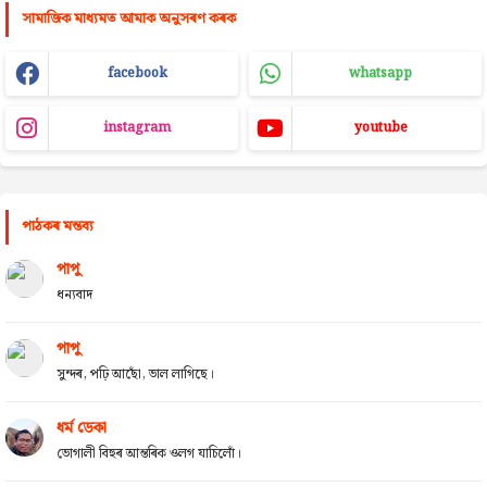
সামাজিক মাধ্যমত আমাক অনুসৰণ কৰক
facebook
whatsapp
instagram
youtube
পাঠকৰ মন্তব্য
পাপু
ধন্যবাদ
পাপু
সুন্দৰ, পঢ়ি আছোঁ, ভাল লাগিছে।
ধৰ্ম ডেকা
ভোগালী বিহুৰ আন্তৰিক ওলগ যাচিলোঁ।