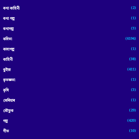
(2)
কথা কাহিনী
(1)
কথা গল্প
(3)
কথাগল্প
(6194)
কবিতা
(1)
কাব্যগল্প
(38)
কাহিনী
(411)
কুইজ
(1)
কৃতজ্ঞতা
(3)
কৃষি
(1)
কেৰিয়াৰ
(29)
কৌতুক
(420)
গল্প
(10)
গীত