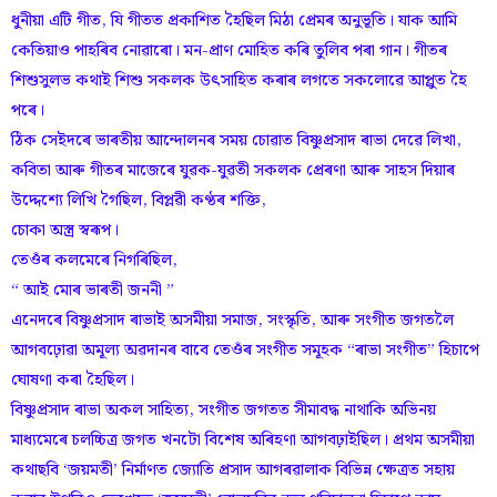
ধুনীয়া এটি গীত, যি গীতত প্ৰকাশিত হৈছিল মিঠা প্ৰেমৰ অনুভূতি। যাক আমি
কেতিয়াও পাহৰিব নোৱাৰো। মন-প্ৰাণ মোহিত কৰি তুলিব পৰা গান। গীতৰ
শিশুসুলভ কথাই শিশু সকলক উৎসাহিত কৰাৰ লগতে সকলোৱে আপ্লুত হৈ
পৰে।
ঠিক সেইদৰে ভাৰতীয় আন্দোলনৰ সময় চোৱাত বিষ্ণুপ্ৰসাদ ৰাভা দেৱে লিখা,
কবিতা আৰু গীতৰ মাজেৰে যুৱক-যুৱতী সকলক প্ৰেৰণা আৰু সাহস দিয়াৰ
উদ্দেশ্যে লিখি গৈছিল, বিপ্লৱী কণ্ঠৰ শক্তি,
চোকা অস্ত্ৰ স্বৰূপ।
তেওঁৰ কলমেৰে নিগৰিছিল,
“ আই মোৰ ভাৰতী জননী ”
এনেদৰে বিষ্ণুপ্ৰসাদ ৰাভাই অসমীয়া সমাজ, সংস্কৃতি, আৰু সংগীত জগতলৈ
আগবঢ়োৱা অমূল্য অৱদানৰ বাবে তেওঁৰ সংগীত সমূহক “ৰাভা সংগীত” হিচাপে
ঘোষণা কৰা হৈছিল।
বিষ্ণুপ্ৰসাদ ৰাভা অকল সাহিত্য, সংগীত জগতত সীমাবদ্ধ নাথাকি অভিনয়
মাধ্যমেৰে চলচ্চিত্ৰ জগত খনটো বিশেষ অৰিহণা আগবঢ়াইছিল। প্ৰথম অসমীয়া
কথাছবি ‘জয়মতী’ নিৰ্মাণত জ্যোতি প্ৰসাদ আগৰৱালাক বিভিন্ন ক্ষেত্ৰত সহায়