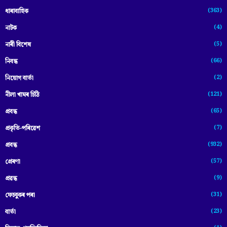
(363)
ধাৰাবাহিক
(4)
নাটক
(5)
নাৰী বিশেষ
(66)
নিবন্ধ
(2)
নিয়োগ বাৰ্তা
(121)
নীলা খামৰ চিঠি
(65)
প্রবন্ধ
(7)
প্ৰকৃতি-পৰিৱেশ
(932)
প্ৰবন্ধ
(57)
প্ৰেৰণা
(9)
প্ৰৱন্ধ
(31)
ফেচবুকৰ পৰা
(23)
বাৰ্তা