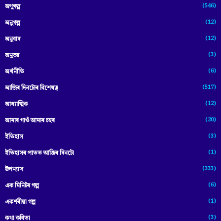
(546)
অণুগল্প
(12)
অনুগল্প
(12)
অনুবাদ
(3)
অনুভৱ
(6)
অৰ্থনীতি
(517)
আজিৰ দিনটোৰ বিশেষত্ব
(12)
আধ্যাত্মিক
(20)
আমাৰ গাওঁ আমাৰ চহৰ
(3)
ইতিহাস
(1)
ইতিহাসৰ পাতত আজিৰ দিনটো
(333)
উপন্যাস
(6)
এক মিনিটৰ গল্প
(1)
একশৰীয়া গল্প
(3)
কথা কবিতা