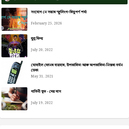
সংযোগ নে সত্তাৰ স্ফুলিংগ~ৰিতুপৰ্ণ শৰ্মা
February 25, 2026
বুলু ফিল্ম
July 20, 2022
মোবাইল ফোনৰ ব্যৱহাৰ, উপকাৰিতা আৰু অপকাৰিতা-নিজৰা বৰ্মন
ডেকা
May 31, 2021
গাভিনী ভূত - দেৱ দাস
July 19, 2022