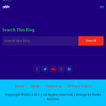
(3)
ৰেচিপি
Search This Blog
Home
About
Contact us
Privacy Policy
Copyright ©️2025 A.H.S | All Rights reserved | Design by Rinku
Rajowar