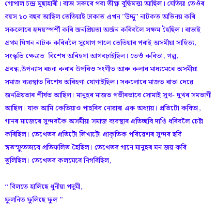
গোপাল চন্দ্ৰ মুছাহাৰী। ৰাভা সৰুৰে পৰা তীক্ষ্ণ বুদ্ধিমত্তা আছিল। যেতিয়া তেওঁৰ
বয়স ১০ বছৰ আছিল তেতিয়াই ঢাকাত এখন "উদ্দু" নাটকত অভিনয় কৰি
সকলোৰে হৃদয়স্পৰ্শী কৰি জনপ্ৰিয়তা অৰ্জন কৰিবলৈ সক্ষম হৈছিল। ৰাভাই
প্ৰথম যিখন নাটক কৰিবলৈ সুযোগ পালে তেতিয়াৰ পৰাই অসমীয়া সাহিত্য,
সংস্কৃতি ক্ষেত্ৰত বিশেষ অৰিহণা আগবঢ়াইছিল। তেওঁ কবিতা, গল্প,
প্ৰবন্ধ,উপন্যাস ৰচনা কৰাৰ উপৰিও সংগীত আৰু কলাৰ মাধ্যমেৰে অসমীয়া
সমাজ ব্যৱস্থাত বিশেষ অৰিহণা যোগাইছিল। সকলোৰে মাজত ৰাভা দেৱে
জনপ্ৰিয়তাৰ শীৰ্ষত আছিল। মানুহৰ মাজত গভীৰভাবে সোমাই সুখ- দুখৰ সমভাগী
আছিল। যাক আমি কেতিয়াও পাহৰিব নোৱাৰা এক অধ্যায়। প্ৰতিটো কবিতা,
গানৰ মাজেৰে সুন্দৰকৈ অসমীয়া সমাজ ব্যবস্থাৰ প্ৰতিচ্ছবি দাঙি ধৰিবলৈ চেষ্টা
কৰিছিল। তেখেতৰ প্ৰতিটো লিখাটো প্ৰাকৃতিক পৰিৱেশৰ সুন্দৰ ছবি
স্বতস্ফুতভাবে প্ৰতিফলিত হৈছিল। তেখেতৰ গানে মানুহৰ মন জয় কৰি
তুলিছিল। তেখেতৰ কলমেৰে নিগৰিছিল,
“ বিলতে হালিছে ধুনীয়া পদুমী,
ফুলনিত ফুলিছে ফুল ”