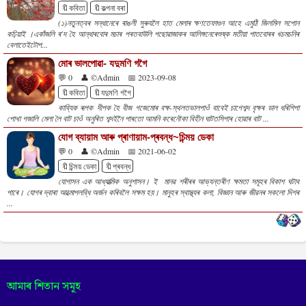
🔖কবিতা
🔖কল্পনা বৰা
(১)নতুনত্বৰ সন্ধানেৰে ৰাঙলী সুৰুযলৈ হাত মেলাৰ ক্ষণতেফাগুন আহে এমুঠি জিলমিল সপোন
কঢ়িয়াই ।একাঁজলি ৰ'দ হৈ আন্ধাৰবোৰ মচাৰ পৰতবাউলি পছোৱাজাকৰ আলিঙ্গনেৰেশুষ্ক মতীয়া পাতবোৰৰ খচমচনিৰ
বেলাতেইটোপ...
মোৰ ভালপোৱা- যদুমণি গগৈ
💬 0
👤 ©Admin
📅 2023-09-08
🔖কবিতা
🔖যদুমণি গগৈ
কাব্যিক ৰূপক দীপক হৈ বীজ গজেমোৰ বক্ষ-স্থলতভালপাওঁ বাবেই চাগেশব্দ বৃক্ষৰ ডাল ধৰিশিপা
পোখা গজালি মেলা লৈ বাট চাওঁ অনুৰিত শব্দইনৈ পাৰতো আমনি কৰেনৌকা বিহীন ঘাটতসিপাৰ হোৱাৰ বাট ...
যোগ ব্যায়াম আৰু প্ৰাণায়াম-প্ৰবন্ধ~চিন্ময় ডেকা
💬 0
👤 ©Admin
📅 2021-06-02
🔖চিন্ময় ডেকা
🔖প্ৰবন্ধ
যোগাসন এক আধ্যাত্মিক অনুশাসন। ই মানৱ শৰীৰৰ আভ্যন্তৰীণ ক্ষমতা সমূহৰ বিকাশ ঘটাব
পাৰে। যোগৰ দ্বাৰা আত্মোপলব্ধি অৰ্জন কৰিবলৈ সক্ষম হয়। মানুহৰ স্বাস্থ্যৰ কলা, বিজ্ঞান আৰু জীৱনৰ সকলো দিশৰ
...
আমাৰ শিতান সমূহ