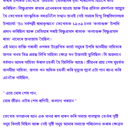
কৰাৰ উপৰিও তেখেতে ‘জয়মতী’ বোলছবিৰ নৃত্য পৰিচালনা হিচাপে কাম
কৰিছিল। বিষ্ণুপ্ৰসাদ ৰাভাৰ এনেধৰণৰ আগ্ৰহ আৰু ভিন্ন প্ৰতিভা প্ৰদৰ্শনত আপ্লুত
হৈ তেখেতৰ সাংস্কৃতিক বৰঙনিলৈ সন্মান জনাই সেই সময়ৰ হিন্দু বিশ্ববিদ্যালয়ৰ
উপাচাৰ্য্য ‘ড০ সৰ্বপল্লী ৰাধাকৃষ্ণনে’ তেখেতক ১৯৩৯ চনত ‘কলাগুৰু’ উপাধি
প্ৰদান কৰিছিল আৰু তেতিয়াৰ পৰাই বিষ্ণুপ্ৰসাদ ৰাভাক ‘কলাগুৰু বিষ্ণুপ্ৰসাদ
ৰাভা’ নামেৰে জনাজাত হৈছিল।
এই মহান ব্যক্তি গৰাকী ওপৰত উল্লেখিত কাৰ্য্য সমূহৰ উপৰি অসমীয়া সাহিত্যৰ
জগত খনত ভিন্ন প্ৰৱন্ধ লিখি সাহিত্য ক্ষেত্ৰ খন উজলাই তুলিছিল। যি অৱদানে
বৰ্তমান আমৰ সাহিত্য ভঁৰাল চহকী হৈ জিলিকি আছে। জীৱনৰ প্ৰায় শেষ মূহুৰ্তত
অসমীয়া সাহিত্য, জগত খন অধিক চহকী কৰি মৃত্যুৰ পূৰ্বে এটা গান ৰচনা কৰি
এনেকৈ গাইছিল,
" এয়ে মোৰ শেষ গান,
মোৰ জীৱন-নাটৰ শেষ ৰাগিনী, কল্যাণ খৰমান "
তেখেত ভগৱানৰ আন এক মানৱ ৰূপ ধাৰণ কৰি সমাজ ব্যবস্থাত তেওঁৰ সৃষ্টি
সমূহ বিলাই দিছিল আৰু সেই সৃষ্টি সমূহ আমাৰ সমাজে পৰিচালনা কৰাৰ ক্ষেত্ৰত