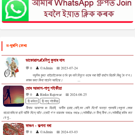
ন-পুৰণি লেখা
ডাকোৱাল✍️নিপু কুমাৰ দাস
💬 0
👤 ©Admin
📅 2023-07-24
পদূলিৰ মুৰত বাইচাইকেলৰ হৰ্ণৰ শব্দ শুনি বিপুলে বহাৰ পৰা উঠি যাবলৈ বিচাৰি কিছু ৰৈ গ'ল।
কাষৰ ঘৰত কিবা পাৰ্চেল আহিছে। ...
মোৰ আকাশ-পাপু শইকীয়া
💬 0
👤 Rinku Rajowar
📅 2024-08-25
🔖কবিতা
🔖পাপু শইকীয়া
নীলাভ আকাশৰ ৰং বিচাৰি, অসীম দুবাহু মেলি,মন মেলি দিলোঁ অনন্ত প্ৰসাৰি।শুকুলা মেঘৰ
নাচোনেকিনো ছবি আঁকি দিলে,আঁত হেৰাই গ'ল ভাৱনাৰ অৰঙে দৰঙে।সেউজীয়া নে নীলা,নীলা নে সেউজীয়া,ৰবিৰ কত
যে লু...
ফাগুন - কল্পনা বৰা
💬 0
👤 ©Admin
📅 2024-03-03