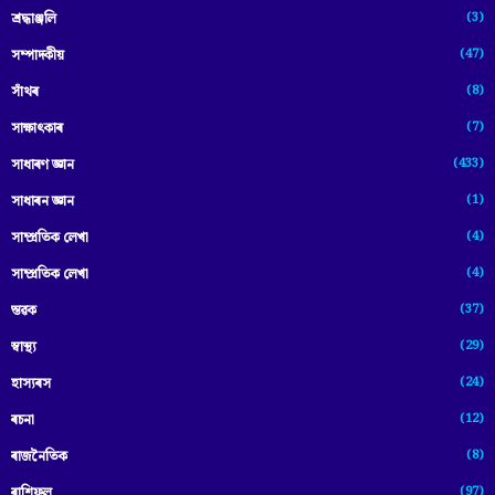
(3)
শ্ৰদ্ধাঞ্জলি
(47)
সম্পাদকীয়
(8)
সাঁথৰ
(7)
সাক্ষাৎকাৰ
(433)
সাধাৰণ জ্ঞান
(1)
সাধাৰন জ্ঞান
(4)
সাম্প্রতিক লেখা
(4)
সাম্প্ৰতিক লেখা
(37)
স্তৱক
(29)
স্বাস্থ্য
(24)
হাস্যৰস
(12)
ৰচনা
(8)
ৰাজনৈতিক
(97)
ৰাশিফল