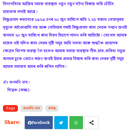
বিসংগতিয়ে আজিৰ সমাজ ব্যৱস্থাত নতুন নতুন ঘটনা বিৰাজ কৰি চৌদিে
হাহাকাৰ লগাই আছে।
বিষ্ণুপ্ৰসাদ ৰভাদেৱে ১৯৬৯ চনৰ ২০ জুন তাৰিখে ৰাতি ২.২৫ বজাত তেজপুৰত
মৃত্যুক আঁকোৱালি লয় আৰু তেতিয়াৰ পৰাই বিষ্ণুপ্ৰসাদ ৰাভা দেৱক সন্মান জনাই
অসমত ২০ জুন তাৰিখে ৰাভা দিৱস হিচাপে পালন কৰি আহিছোঁ। তেখেত আমাৰ
মাজত নাই যদিও ৰাভা দেৱৰ সৃষ্টি সমূহ আমি সততা আৰু শুদ্ধকৈ প্ৰয়োগৰ
ক্ষেত্ৰত বিশেষ ব্যৱস্থা লৈ হলেও আমাৰ সমাজ ব্যৱস্থাত গীত,মাত,কবিতা সমুক
অসমৰ চুকে কোনে ৰজন জনাই ইয়াৰ প্ৰভাৱ বিস্তাৰ কৰি ৰাভা দেৱৰ সৃষ্টি সমূহ
আমাৰ সমাজত অমৰ কৰি ৰাখিব লাগিব।
✍️ কনমনি নাথ।
বি'ব্লক (বাক্সা)
Tags
কনমনি নাথ
প্ৰবন্ধ
Facebook