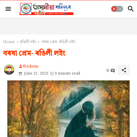
Home
ৰঙিলী লইং
বৰষা প্ৰেম- ৰঙিলী লইং
বৰষা প্ৰেম- ৰঙিলী লইং
©Admin
person
0
share
June 21, 2023
0 minute read