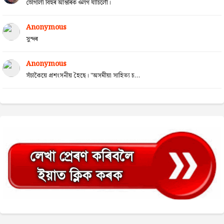
ভোগালী বিহুৰ আন্তৰিক ওলগ যাচিলোঁ।
Anonymous
সুন্দৰ
Anonymous
সঁচাকৈয়ে প্ৰশংসনীয় হৈছে। "অসমীয়া সাহিত্য চ...