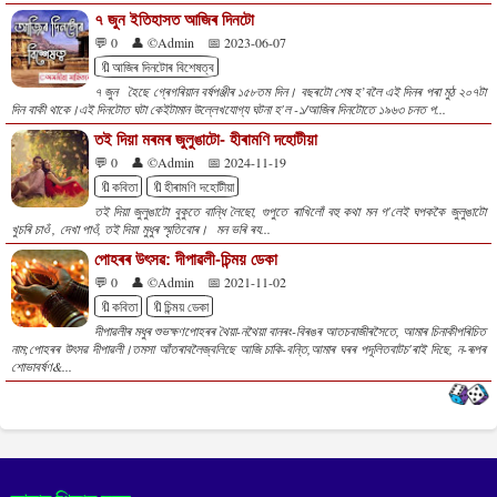
৭ জুন ইতিহাসত আজিৰ দিনটো
💬 0
👤 ©Admin
📅 2023-06-07
🔖আজিৰ দিনটোৰ বিশেষত্ব
৭ জুন হৈছে গ্ৰেগৰিয়ান বৰ্ষপঞ্জীৰ ১৫৮তম দিন। বছৰটো শেষ হ’বলৈ এই দিনৰ পৰা মুঠ ২০৭টা
দিন বাকী থাকে।এই দিনটোত ঘটা কেইটামান উল্লেখযোগ্য ঘটনা হ'ল -১/আজিৰ দিনটোতে ১৯৬৩ চনত প...
তই দিয়া মৰমৰ জুলুঙাটো- হীৰামণি দহোটীয়া
💬 0
👤 ©Admin
📅 2024-11-19
🔖কবিতা
🔖হীৰামণি দহোটীয়া
তই দিয়া জুলুঙাটো বুকুতে বান্ধি লৈছো, গুপুতে ৰাখিলোঁ বহু কথা মন গ'লেই ঘপককৈ জুলুঙাটো
খুচৰি চাওঁ , দেখা পাওঁ, তই দিয়া মুধুৰ স্মৃতিবোৰ। মন ভৰি ৰয...
পোহৰৰ উৎসৱ: দীপাৱলী-চিন্ময় ডেকা
💬 0
👤 ©Admin
📅 2021-11-02
🔖কবিতা
🔖চিন্ময় ডেকা
দীপাৱলীৰ মধুৰ শুভক্ষণপোহৰৰ থৈয়া-নথৈয়া বানৰং-বিৰঙৰ আতচবাজীৰসৈতে, আমাৰ চিনাকীপৰিচিত
নাম;পোহৰৰ উৎসৱ দীপাৱলী।তমসা আঁতৰাবলৈজ্বলিছে আজি চাকি-বন্তি,আমাৰ ঘৰৰ পদূলিতবাটচ'ৰাই দিছে, ন-ৰূপৰ
শোভাবৰ্ষণ&...