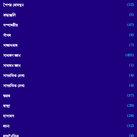
(12)
শৈশৱ ৰোমন্থন
(3)
শ্ৰদ্ধাঞ্জলি
(47)
সম্পাদকীয়
(8)
সাঁথৰ
(7)
সাক্ষাৎকাৰ
(433)
সাধাৰণ জ্ঞান
(1)
সাধাৰন জ্ঞান
(4)
সাম্প্রতিক লেখা
(4)
সাম্প্ৰতিক লেখা
(37)
স্তৱক
(29)
স্বাস্থ্য
(24)
হাস্যৰস
(12)
ৰচনা
(8)
ৰাজনৈতিক