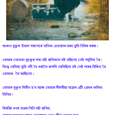
শুকান বুকুত উমাল পৰশেৰে সানিলা এহেজাৰ মৰম তুমি নিবিৰ বৰষা।
তােমাৰ সেমেকা দুচকুৰ পতা মচি ৰাখিবলে মই নাছিলাে সেই পদূলিত ৰৈ।
কিন্তু যেতিয়া তুমি নদী হৈ ধৰালৈ ধাপলি মেলিছিলা মই সেই পাৰৰ বিৰিণা হৈ
তােমাক ৰৈ আছিলাে।
তােমাৰ বুকুত বিলীন হʼম আৰু তােমাৰ দীঘলীয়া যাত্ৰাৰ এটি প্ৰেমৰ কবিতা
লিখিম।
বিৰক্তি মনৰ ডাৱৰ খিনি মচি ৰাখিম,