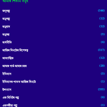
আমাৰ শিতান সমূহ
(546)
অণুগল্প
(12)
অনুগল্প
(12)
অনুবাদ
(3)
অনুভৱ
(6)
অৰ্থনীতি
(517)
আজিৰ দিনটোৰ বিশেষত্ব
(12)
আধ্যাত্মিক
(20)
আমাৰ গাওঁ আমাৰ চহৰ
(3)
ইতিহাস
(1)
ইতিহাসৰ পাতত আজিৰ দিনটো
(333)
উপন্যাস
(6)
এক মিনিটৰ গল্প
(1)
একশৰীয়া গল্প