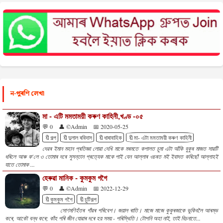
ন-পুৰণি লেখা
মা - এটি মমতাময়ী কৰুণ কাহিনী,খণ্ড -০৫
💬 0
👤 ©Admin
📅 2020-05-25
🔖গল্প
🔖দুলাল ৰবিদাস
🔖ধাৰাবাহিক
🔖মা- এটা মমতাময়ী কৰুণ কাহিনী
দেৱৰ ইমান মহান প্ৰতিজ্ঞা লোৱা দেখি মাকে মৰমতে কপালত চুমা এটা আঁকি বুকুৰ মাজত সাৱটি
ধৰিলে আৰু ক'লে ৩ তোমাৰ দৰে সুসন্তান প্ৰত্যেক মাকে পাই যেন আল্লাৰ ওচৰত মই ইবাদত কৰিছোঁ আল্লাহই
যাতে তোমাক ...
হেৰুৱা মানিক - কুমকুম গগৈ
💬 0
👤 ©Admin
📅 2022-12-29
🔖কুমকুম গগৈ
🔖চুটিগল্প
সোণমণিহঁতৰ গাঁৱৰ পৰিবেশ। জয়াল ৰাতি। মাজে মাজে কুকুৰজাকে ভুকিবলৈ আৰম্ভ
কৰে, আকৌ বন্ধ কৰে; কাঁহ পৰি জীন যোৱাৰ দৰে হয় সময় - পৰিস্থিতি। টোপনি অহা নাই, তাই বিচনাতে...