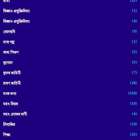
(23)
বাৰ্তা
(1)
বিজ্ঞান-প্রযুক্তিবিদ্যা
(4)
বিজ্ঞান-প্ৰযুক্তিবিদ্যা
(9)
বোলছবি
(1)
ব্যঙ্গ গল্প
(3)
ভাষা শিকণ
(3)
ভূগোল
(7)
ভূতৰ কাহিনী
(24)
ভ্ৰমণ কাহিনী
(134)
মনৰ কথা
(10)
মহৎ বিচাৰ
(4)
মহৎ লোকৰ বাণী
(19)
লিমাৰিক
(13)
শিক্ষা