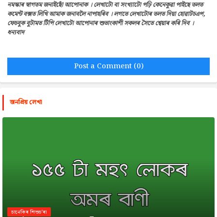
নমস্কাৰ স্বাগতম জনাইছোঁ আপোনাক । লেখাটো বা সংখ্যাটো পঢ়ি কেনেকুৱা পাইছে তলত
কমেন্ট বক্সত লিখি আমাক জনাবলৈ নাপাহৰিব । লগতে লেখাটোৰ তলত দিয়া হোৱাটচএপ,
ফেচবুক বুটামত টিপি লেখাটো আপোনাৰ শুভাংকাশী সকলৰ সৈতে শ্বেয়াৰ কৰি দিব ।
ধন্যবাদ
Post a Comment (0)
জনপ্রিয় লেখা
চানেকিৰ শিশুচ'ৰা