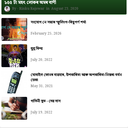
১৫৫ টা মহৎ লোকৰ অমৰ বাণী
Rinku Rajowar
August 23, 2020
সংযোগ নে সত্তাৰ স্ফুলিংগ~ৰিতুপৰ্ণ শৰ্মা
February 25, 2026
বুলু ফিল্ম
July 20, 2022
মোবাইল ফোনৰ ব্যৱহাৰ, উপকাৰিতা আৰু অপকাৰিতা-নিজৰা বৰ্মন
ডেকা
May 31, 2021
গাভিনী ভূত - দেৱ দাস
July 19, 2022