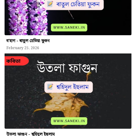
ব'হাগ - ৰাতুল চেতিয়া ফুকন
February 25, 2026
উতলা ফাগুন - শ্বহিদুল ইছলাম