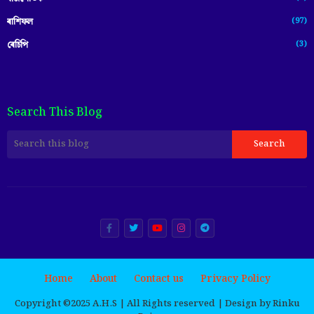
(97)
ৰাশিফল
(3)
ৰেচিপি
Search This Blog
Home
About
Contact us
Privacy Policy
Copyright ©️2025 A.H.S | All Rights reserved | Design by Rinku