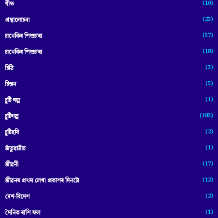
(10)
গীত
(23)
গ্ৰন্থালোচনা
(57)
চানেকিৰ শিশুচ'ৰা
(18)
চানেকিৰ শিশুচ’ৰা
(3)
চিঠি
(5)
চিন্তন
(1)
চুটি গল্প
(183)
চুটিগল্প
(2)
চুটিছবি
(1)
জঁতুৱাঠাঁচ
(17)
জীৱনী
(12)
জীৱনৰ প্ৰথম লেখা প্ৰকাশৰ দিনটো
(2)
দেশ-বিদেশ
(1)
দৈনিক ৰাশি ফল