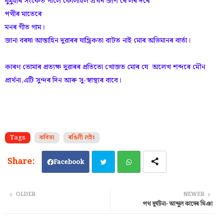
ধুমুহাৰ সংকেত পালে কােলাহল এখন জীৰ্ণ ৰে'লৰ দৰে
পখীৰ মাতেৰে
মনৰ গীত গাম।
জানা বৰষা আস্তাহিন দুৱাৰৰ যান্ত্ৰিকতা বাটত নাই মােৰ অভিমানৰ বাৰ্তা।
কাৰণ তােমাৰ প্ৰত্যক্ষ দুৱাৰৰ প্ৰতিতাে খোজত মােৰ যে অলেখ শব্দৰে মৌন
প্ৰাৰ্থনা,এটি সুন্দৰ দিন আৰু সু-স্বাস্থ্যৰ বাবে।
Tags
কবিতা
ৰঙিলী লইং
Facebook
Twi
Wh
OLDER
NEWER
পথ দুৰ্ঘটনা- আব্দুল কাদেৰ মিঞা
tter
ats