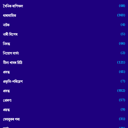
(68)
দৈনিক ৰাশিফল
(363)
ধাৰাবাহিক
(4)
নাটক
(5)
নাৰী বিশেষ
(66)
নিবন্ধ
(2)
নিয়োগ বাৰ্তা
(121)
নীলা খামৰ চিঠি
(65)
প্রবন্ধ
(7)
প্ৰকৃতি-পৰিৱেশ
(932)
প্ৰবন্ধ
(57)
প্ৰেৰণা
(9)
প্ৰৱন্ধ
(31)
ফেচবুকৰ পৰা