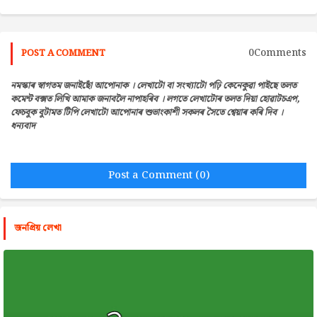
0Comments
POST A COMMENT
নমস্কাৰ স্বাগতম জনাইছোঁ আপোনাক । লেখাটো বা সংখ্যাটো পঢ়ি কেনেকুৱা পাইছে তলত
কমেন্ট বক্সত লিখি আমাক জনাবলৈ নাপাহৰিব । লগতে লেখাটোৰ তলত দিয়া হোৱাটচএপ,
ফেচবুক বুটামত টিপি লেখাটো আপোনাৰ শুভাংকাশী সকলৰ সৈতে শ্বেয়াৰ কৰি দিব ।
ধন্যবাদ
Post a Comment (0)
জনপ্রিয় লেখা