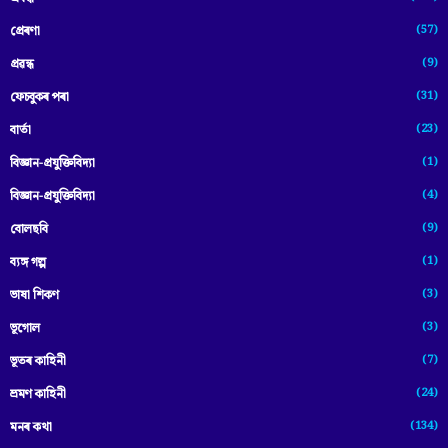
(57)
প্ৰেৰণা
(9)
প্ৰৱন্ধ
(31)
ফেচবুকৰ পৰা
(23)
বাৰ্তা
(1)
বিজ্ঞান-প্রযুক্তিবিদ্যা
(4)
বিজ্ঞান-প্ৰযুক্তিবিদ্যা
(9)
বোলছবি
(1)
ব্যঙ্গ গল্প
(3)
ভাষা শিকণ
(3)
ভূগোল
(7)
ভূতৰ কাহিনী
(24)
ভ্ৰমণ কাহিনী
(134)
মনৰ কথা