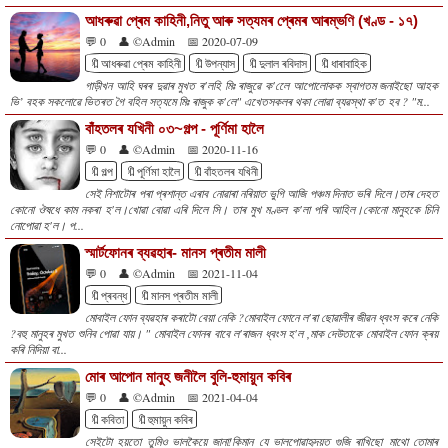
আধৰুৱা প্ৰেম কাহিনী,নিতু আৰু সত্যমৰ প্ৰেমৰ আৰম্ভণি (খণ্ড - ১৭)
💬 0
👤 ©Admin
📅 2020-07-09
🔖আধৰুৱা প্ৰেম কাহিনী
🔖উপন্যাস
🔖দুলাল ৰবিদাস
🔖ধাৰাবাহিক
গাড়ীখন আহি ঘৰৰ দুৱাৰ মুখত ৰ'লহি মিঃ ৰাজুৱে ক'লেে আপোলোকক স্বাগতম জনাইছো আহক
ভি’ বহক সকলোৱে ভিতৰত গৈ বহিল সত্যমে মিঃ ৰাজুক ক'লে" এখেতসকলৰ থকা লোৱা ব্যৱস্থা ক'ত হব ? "ম...
বাঁহতলৰ যখিনী ০৩~গল্প - পূৰ্ণিমা হালৈ
💬 0
👤 ©Admin
📅 2020-11-16
🔖গল্প
🔖পূৰ্ণিমা হালৈ
🔖বাঁহতলৰ যখিনী
সেই নিশাটোৰ পৰা প্ৰশান্ত এৰাব নোৱাৰা নৰিয়াত ভুগি আজি পঞ্চম দিনাত ভৰি দিলে।তাৰ দেহত
কোনো ঔষধে কাম নকৰা হ'ল।খোৱা বোৱা এৰি দিলে সি। তাৰ মুখ মণ্ডল ক'লা পৰি আহিল।কোনো মানুহকে চিনি
নোপোৱা হ'ল। প...
স্মাৰ্টফোনৰ ব্যৱহাৰ- মানস প্ৰতীম মালী
💬 0
👤 ©Admin
📅 2021-11-04
🔖প্ৰবন্ধ
🔖মানস প্ৰতীম মালী
মোবাইল ফোন ব্যৱহাৰ কৰাটো বেয়া নেকি ?মোবাইল ফোনে ল'ৰা ছোৱালীৰ জীৱন ধ্বংস কৰে নেকি
?বহু মানুহৰ মুখত শুনিব পোৱা যায়। " মোবাইল ফোনৰ বাবে ল'ৰাজন ধ্বংস হ'ল ,মাক দেউতাকে মোবাইল ফোন ক্ৰয়
কৰি নিদিয়া বা...
মোৰ আপোন মানু্হ জনীলৈ বুলি-হুমায়ুন কবিৰ
💬 0
👤 ©Admin
📅 2021-04-04
🔖কবিতা
🔖হুমায়ুন কবিৰ
সেইটো হয়তো তুমিও ভালকৈয়ে জানা!কিমান যে ভালপোৱাহৃদয়ত গুজি ৰাখিছো মাথো তোমাৰ