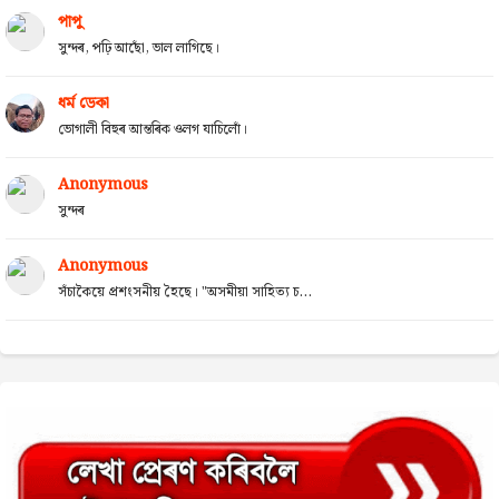
পাপু
সুন্দৰ, পঢ়ি আছোঁ, ভাল লাগিছে।
ধৰ্ম ডেকা
ভোগালী বিহুৰ আন্তৰিক ওলগ যাচিলোঁ।
Anonymous
সুন্দৰ
Anonymous
সঁচাকৈয়ে প্ৰশংসনীয় হৈছে। "অসমীয়া সাহিত্য চ...