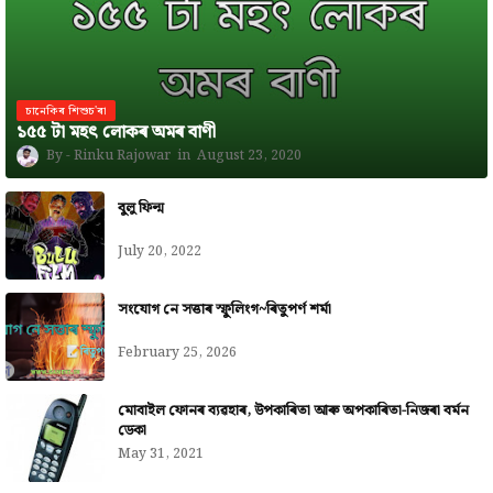
চানেকিৰ শিশুচ'ৰা
১৫৫ টা মহৎ লোকৰ অমৰ বাণী
Rinku Rajowar
August 23, 2020
বুলু ফিল্ম
July 20, 2022
সংযোগ নে সত্তাৰ স্ফুলিংগ~ৰিতুপৰ্ণ শৰ্মা
February 25, 2026
মোবাইল ফোনৰ ব্যৱহাৰ, উপকাৰিতা আৰু অপকাৰিতা-নিজৰা বৰ্মন
ডেকা
May 31, 2021