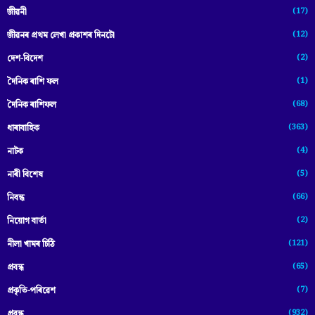
(17)
জীৱনী
(12)
জীৱনৰ প্ৰথম লেখা প্ৰকাশৰ দিনটো
(2)
দেশ-বিদেশ
(1)
দৈনিক ৰাশি ফল
(68)
দৈনিক ৰাশিফল
(363)
ধাৰাবাহিক
(4)
নাটক
(5)
নাৰী বিশেষ
(66)
নিবন্ধ
(2)
নিয়োগ বাৰ্তা
(121)
নীলা খামৰ চিঠি
(65)
প্রবন্ধ
(7)
প্ৰকৃতি-পৰিৱেশ
(932)
প্ৰবন্ধ