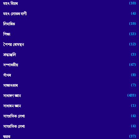
(10)
মহৎ বিচাৰ
(4)
মহৎ লোকৰ বাণী
(19)
লিমাৰিক
(13)
শিক্ষা
(12)
শৈশৱ ৰোমন্থন
(3)
শ্ৰদ্ধাঞ্জলি
(47)
সম্পাদকীয়
(8)
সাঁথৰ
(7)
সাক্ষাৎকাৰ
(433)
সাধাৰণ জ্ঞান
(1)
সাধাৰন জ্ঞান
(4)
সাম্প্রতিক লেখা
(4)
সাম্প্ৰতিক লেখা
(37)
স্তৱক