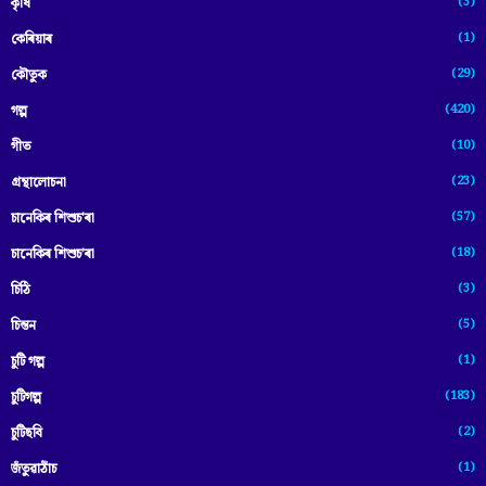
(3)
কৃষি
(1)
কেৰিয়াৰ
(29)
কৌতুক
(420)
গল্প
(10)
গীত
(23)
গ্ৰন্থালোচনা
(57)
চানেকিৰ শিশুচ'ৰা
(18)
চানেকিৰ শিশুচ’ৰা
(3)
চিঠি
(5)
চিন্তন
(1)
চুটি গল্প
(183)
চুটিগল্প
(2)
চুটিছবি
(1)
জঁতুৱাঠাঁচ