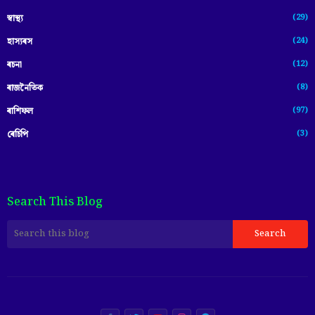
(29)
স্বাস্থ্য
(24)
হাস্যৰস
(12)
ৰচনা
(8)
ৰাজনৈতিক
(97)
ৰাশিফল
(3)
ৰেচিপি
Search This Blog