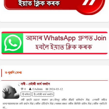
ন-পুৰণি লেখা
নাৰী - দেইজী কাৰ্খ বৰদলৈ
💬 0
👤 ©Admin
📅 2024-03-12
🔖কবিতা
🔖দেইজী কাৰ্খ বৰদলৈ
নাৰী শব্দটো হয়তো সাধাৰণ শব্দ।কিন্তু নাৰীক জীয়াই থাকিবলৈ দিয়া, এগৰাকী নাৰীয়ে
ভালপোৱাকামবোৰ কৰি যাবলৈ দিয়া।নাৰীক হাঁহিবলৈ দিয়া।সমাজৰ মাজত নাৰীক জিলিকি থাকিব দিয়া।নাৰীক প্ৰতিটো
কা...