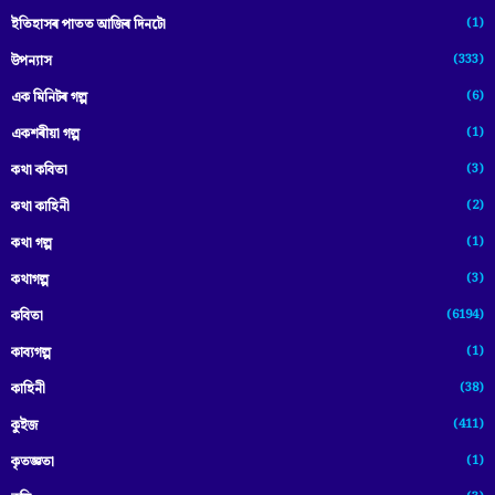
(1)
ইতিহাসৰ পাতত আজিৰ দিনটো
(333)
উপন্যাস
(6)
এক মিনিটৰ গল্প
(1)
একশৰীয়া গল্প
(3)
কথা কবিতা
(2)
কথা কাহিনী
(1)
কথা গল্প
(3)
কথাগল্প
(6194)
কবিতা
(1)
কাব্যগল্প
(38)
কাহিনী
(411)
কুইজ
(1)
কৃতজ্ঞতা