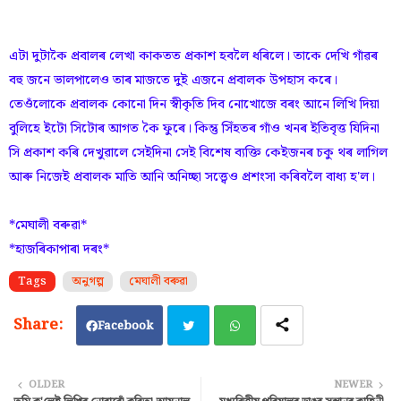
এটা দুটাকৈ প্ৰবালৰ লেখা কাকতত প্ৰকাশ হবলৈ ধৰিলে। তাকে দেখি গাঁৱৰ
বহু জনে ভালপালেও তাৰ মাজতে দুই এজনে প্ৰবালক উপহাস কৰে।
তেওঁলোকে প্রবালক কোনো দিন স্বীকৃতি দিব নোখোজে বৰং আনে লিখি দিয়া
বুলিহে ইটো সিটোৰ আগত কৈ ফুৰে। কিন্তু সিঁহতৰ গাঁও খনৰ ইতিবৃত্ত যিদিনা
সি প্ৰকাশ কৰি দেখুৱালে সেইদিনা সেই বিশেষ ব্যক্তি কেইজনৰ চকু থৰ লাগিল
আৰু নিজেই প্ৰবালক মাতি আনি অনিচ্ছা সত্ত্বেও প্ৰশংসা কৰিবলৈ বাধ্য হ'ল।
*মেঘালী বৰুৱা*
*হাজৰিকাপাৰা দৰং*
Tags
অনুগল্প
মেঘালী বৰুৱা
Facebook
Twi
Wh
OLDER
NEWER