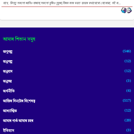
বাবে, কিন্তু সকলো জানিও নাজানা,সকলো বুজিও নুবুজা,নিজৰ মনৰ ভয়ত হৃদয়ৰ কথাবোৰো নোকোৱা, মই ক...
আমাৰ শিতান সমূহ
(546)
অণুগল্প
(12)
অনুগল্প
(12)
অনুবাদ
(3)
অনুভৱ
(6)
অৰ্থনীতি
(517)
আজিৰ দিনটোৰ বিশেষত্ব
(12)
আধ্যাত্মিক
(20)
আমাৰ গাওঁ আমাৰ চহৰ
(3)
ইতিহাস