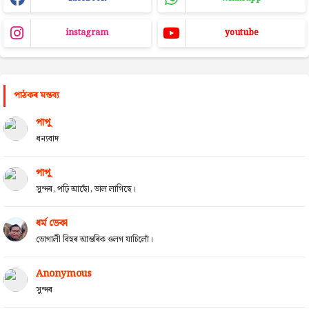
instagram
youtube
পাঠকৰ মন্তব্য
পাপু
ধন্যবাদ
পাপু
সুন্দৰ, পঢ়ি আছোঁ, ভাল লাগিছে।
ধৰ্ম ডেকা
ভোগালী বিহুৰ আন্তৰিক ওলগ যাচিলোঁ।
Anonymous
সুন্দৰ