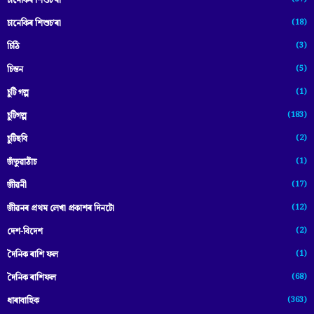
চানেকিৰ শিশুচ'ৰা
(18)
চানেকিৰ শিশুচ’ৰা
(3)
চিঠি
(5)
চিন্তন
(1)
চুটি গল্প
(183)
চুটিগল্প
(2)
চুটিছবি
(1)
জঁতুৱাঠাঁচ
(17)
জীৱনী
(12)
জীৱনৰ প্ৰথম লেখা প্ৰকাশৰ দিনটো
(2)
দেশ-বিদেশ
(1)
দৈনিক ৰাশি ফল
(68)
দৈনিক ৰাশিফল
(363)
ধাৰাবাহিক