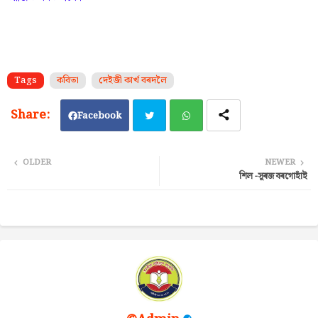
Tags
কবিতা
দেইজী কাৰ্খ বৰদলৈ
Facebook
Twi
Wh
OLDER
NEWER
শিল -সূৰজ বৰগোহাঁই
tter
ats
ap
p