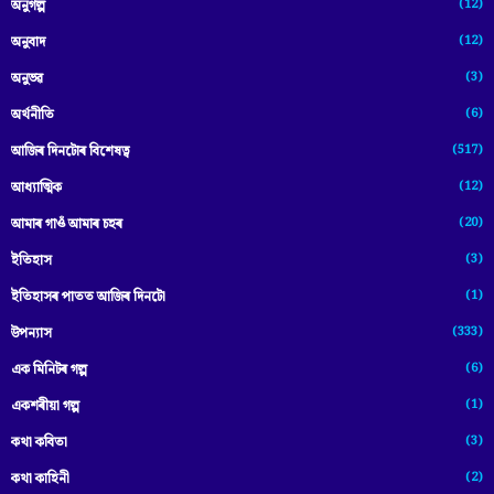
(12)
অনুগল্প
(12)
অনুবাদ
(3)
অনুভৱ
(6)
অৰ্থনীতি
(517)
আজিৰ দিনটোৰ বিশেষত্ব
(12)
আধ্যাত্মিক
(20)
আমাৰ গাওঁ আমাৰ চহৰ
(3)
ইতিহাস
(1)
ইতিহাসৰ পাতত আজিৰ দিনটো
(333)
উপন্যাস
(6)
এক মিনিটৰ গল্প
(1)
একশৰীয়া গল্প
(3)
কথা কবিতা
(2)
কথা কাহিনী