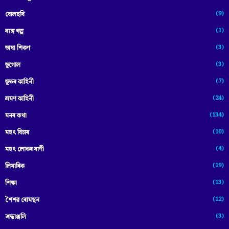
(9)
বোলছবি
(1)
ব্যঙ্গ গল্প
(3)
ভাষা শিকণ
(3)
ভূগোল
(7)
ভূতৰ কাহিনী
(24)
ভ্ৰমণ কাহিনী
(134)
মনৰ কথা
(10)
মহৎ বিচাৰ
(4)
মহৎ লোকৰ বাণী
(19)
লিমাৰিক
(13)
শিক্ষা
(12)
শৈশৱ ৰোমন্থন
(3)
শ্ৰদ্ধাঞ্জলি