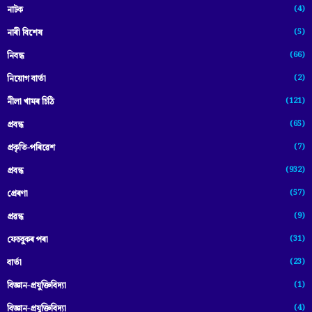
(4)
নাটক
(5)
নাৰী বিশেষ
(66)
নিবন্ধ
(2)
নিয়োগ বাৰ্তা
(121)
নীলা খামৰ চিঠি
(65)
প্রবন্ধ
(7)
প্ৰকৃতি-পৰিৱেশ
(932)
প্ৰবন্ধ
(57)
প্ৰেৰণা
(9)
প্ৰৱন্ধ
(31)
ফেচবুকৰ পৰা
(23)
বাৰ্তা
(1)
বিজ্ঞান-প্রযুক্তিবিদ্যা
(4)
বিজ্ঞান-প্ৰযুক্তিবিদ্যা