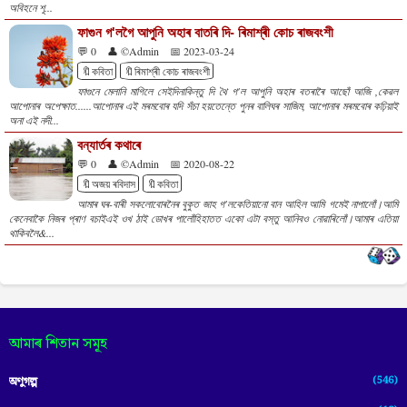
অবিহনে শূ...
ফাগুন গ'লগৈ আপুনি অহাৰ বাতৰি দি- ৰিমাশ্ৰী কোচ ৰাজবংশী
💬 0
👤 ©Admin
📅 2023-03-24
🔖কবিতা
🔖ৰিমাশ্ৰী কোচ ৰাজবংশী
ফাগুনে‌ মেলানি মাগিলে সেইদিনাকিন্তু দি থৈ গ'ল আপুনি অহাৰ বতৰাৰৈ আছোঁ আজি ,কেৱল
আপোনাৰ অপেক্ষাত......আপোনাৰ এই মৰমবোৰ যদি সঁচা হয়তেন্তে পুনৰ বালিঘৰ সাজিম, আপোনাৰ মৰমবোৰ কঢ়িয়াই
অনা এই নদী...
বন্যাৰ্তৰ কথাৰে
💬 0
👤 ©Admin
📅 2020-08-22
🔖অজয় ৰবিদাস
🔖কবিতা
আমাৰ ঘৰ-বাৰী সকলোবোৰনৈৰ বুকুত জাহ গ'লকেতিয়ানো বান আহিল আমি গমেই নাপালোঁ।আমি
কেনেবাকৈ নিজৰ প্ৰাণ বচাইএই ওখ ঠাই ডোখৰ পালোঁহিহাতত একো এটা বস্তু আনিবও নোৱাৰিলোঁ।আমাৰ এতিয়া
থাকিবলৈ&...
আমাৰ শিতান সমূহ
(546)
অণুগল্প