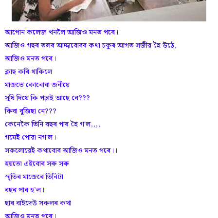
আপোন কলেজ খনলৈ আজিও মনত পৰে।
আজিও গছৰ তলৰ আদ্দাবোৰৰ কথা চকুৰ আগত সজীৱ হৈ উঠে,
আজিও মনত পৰে।
ক্লাছ কৰি থাকিলে
মাজতে কোনোবা জনীয়ে
সুধি দিয়ে কি পঢ়াই আছে বে???
কিবা বুজিছা নে???
কেনেকৈ তিনি বছৰ পাৰ হৈ গ'ল,,,,
গমেই পোৱা নগ'ল।
সকলোৱেই কথাবোৰ আজিও মনত পৰে।।
হয়তো এইবোৰ সৰু সৰু
স্মৃতিৰ মাজেৰে তিনিটা
বছৰ পাৰ হʼল।
ছাৰ বাইদেউ সকলৰ কথা
আজিও মনত পৰে।