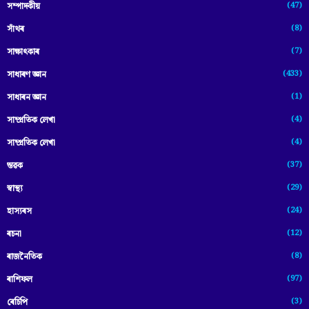
(47)
সম্পাদকীয়
(8)
সাঁথৰ
(7)
সাক্ষাৎকাৰ
(433)
সাধাৰণ জ্ঞান
(1)
সাধাৰন জ্ঞান
(4)
সাম্প্রতিক লেখা
(4)
সাম্প্ৰতিক লেখা
(37)
স্তৱক
(29)
স্বাস্থ্য
(24)
হাস্যৰস
(12)
ৰচনা
(8)
ৰাজনৈতিক
(97)
ৰাশিফল
(3)
ৰেচিপি