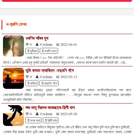
ন-পুৰণি লেখা
ওৰণিৰ আঁৰৰ মুখ
💬 0
👤 ©Admin
📅 2022-04-01
🔖চুটিগল্প
🔖বন্তী দত্ত
-ভাৰা কিমান ?-৮০ টকা বাইদেউ ! বেগৰ পৰা ১০০ টকীয়া নোট খন উলিয়াই উবেৰ চালকজনক
দিলো। চৌপাশে এবাৰ চকু ফুৰাই চাইছোঁ সদাব্যস্ত মানুহবোৰক , কোনেও কাৰো ফালে চাবলৈ আহৰি নাই , কো...
তুমি কাষত নাথাকিলে -যদুমণি গগৈ
💬 0
👤 ©Admin
📅 2023-03-13
🔖কবিতা
🔖যদুমণি গগৈ
সময় আগবাঢ়ে দূৰন্ত গতিতপাহৰি যায় চিন্তা ভাৱনা কৰোঁতেপিছফালৰ পৰা মাতে
কোনোবাইসবিতাই নিলিখে কবিতাতুমি কাষত নাথাকিলে - - -উতনুৱা ফাগুনত পলাশ শিমলু ফুলেহৃদয় আলোড়িত
নহয়ধুলিয়ৰি বাটত পিছলিক...
শুভ মাতৃ দিৱসৰ শুভেচ্ছাৰে-শিল্পী দাস
💬 0
👤 ©Admin
📅 2023-05-20
🔖মনৰ কথা
🔖শিল্পী দাস
মা তোমাৰ অবিহনে কিছুমান স্মৃতিৰে মোৰ এই জীৱন।শুভ মাতৃ দিৱস বুলি নহয় তুমি মানে তুমিয়েই ,
তোমাক দিয়া হৃদয়ৰ ঠাইত তুমি মোৰ ভগৱান। তুমি মোৰ প্ৰথম ভালপোৱা, তুমিয়েই মোৰ সকলোতে প্ৰথম, তোমাৰ