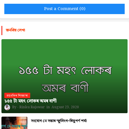
Post a Comment (0)
জনপ্রিয় লেখা
চানেকিৰ শিশুচ'ৰা
১৫৫ টা মহৎ লোকৰ অমৰ বাণী
Rinku Rajowar
August 23, 2020
সংযোগ নে সত্তাৰ স্ফুলিংগ~ৰিতুপৰ্ণ শৰ্মা