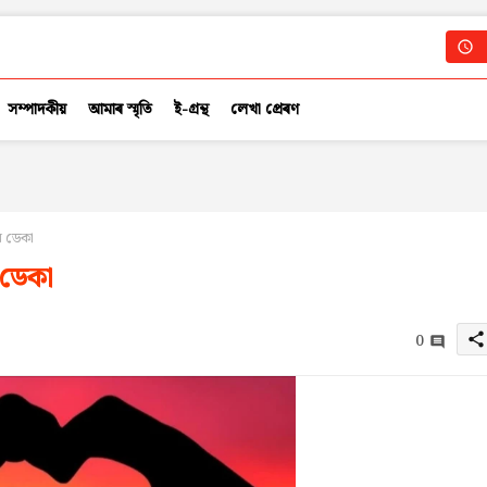
সম্পাদকীয়
আমাৰ স্মৃতি
ই-গ্ৰন্থ
লেখা প্ৰেৰণ
ন ডেকা
 ডেকা
0
share