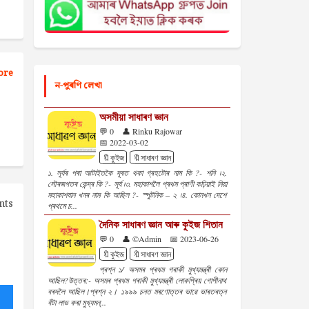
ore
ন-পুৰণি লেখা
অসমীয়া সাধাৰণ জ্ঞান
💬 0
👤 Rinku Rajowar
📅 2022-03-02
🔖কুইজ
🔖সাধাৰণ জ্ঞান
১. সূৰ্যৰ পৰা আটাইতকৈ দূৰত থকা গ্ৰহটোৰ নাম কি ?- শনি ৷২.
সৌৰজগতৰ কেন্দ্ৰ কি ?- সূৰ্য ৷৩. মহাকাশলৈ প্ৰথম প্ৰাণী কঢ়িয়াই নিয়া
মহাকাশযান খনৰ নাম কি আছিল ?- স্পুটনিক – ২ ৷৪. কোনখন দেশে
nts
প্ৰথমে চ...
দৈনিক সাধাৰণ জ্ঞান আৰু কুইজ শিতান
💬 0
👤 ©Admin
📅 2023-06-26
🔖কুইজ
🔖সাধাৰণ জ্ঞান
প্ৰশ্ন ১/ অসমৰ প্ৰথম গৰাকী মুখ্যমন্ত্ৰী কোন
আছিল?উত্তৰ:- অসমৰ প্ৰথম গৰাকী মুখ্যমন্ত্ৰী লোকপ্ৰিয় গোপীনাথ
বৰদলৈ আছিল।প্ৰশ্ন ২। ১৯৯৯ চনত মৰণোত্তৰ ভাৱে ভাৰতৰত্ন
বঁটা লাভ কৰা মুখ্যমন্...