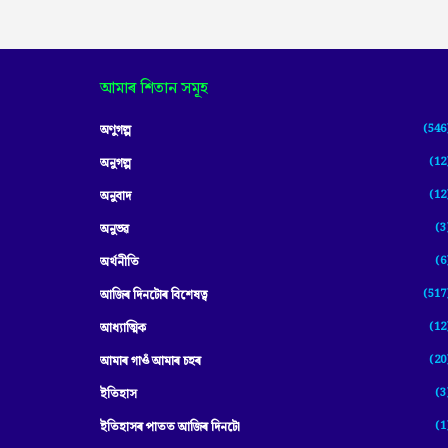
আমাৰ শিতান সমূহ
(546
অণুগল্প
(12
অনুগল্প
(12
অনুবাদ
(3
অনুভৱ
(6
অৰ্থনীতি
(517
আজিৰ দিনটোৰ বিশেষত্ব
(12
আধ্যাত্মিক
(20
আমাৰ গাওঁ আমাৰ চহৰ
(3
ইতিহাস
(1
ইতিহাসৰ পাতত আজিৰ দিনটো