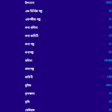
(333
উপন্যাস
(6
এক মিনিটৰ গল্প
(1
একশৰীয়া গল্প
(3
কথা কবিতা
(2
কথা কাহিনী
(1
কথা গল্প
(3
কথাগল্প
(6194
কবিতা
(1
কাব্যগল্প
(38
কাহিনী
(411
কুইজ
(1
কৃতজ্ঞতা
(3
কৃষি
(1
কেৰিয়াৰ