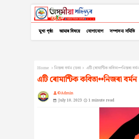
মুখ্য পৃষ্ঠা
আমাৰ বিষয়ে
যোগাযোগ
সম্পাদনা সমিতি
Home
নিজৰা বৰ্মন ডেকা
এটি ৰোমান্টিক কবিতা••নিজৰা বৰ্ম
এটি ৰোমান্টিক কবিতা••নিজৰা বৰ্মন
©Admin
person
July 10, 2023
1 minute read