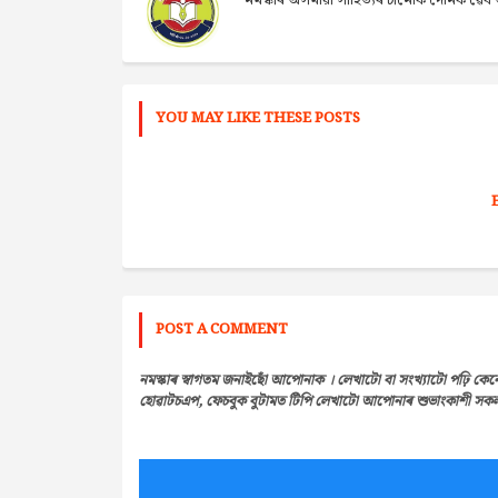
নমস্কাৰ অসমীয়া সাহিত্যৰ চানেকি দৈনিক ৱ
YOU MAY LIKE THESE POSTS
POST A COMMENT
নমস্কাৰ স্বাগতম জনাইছোঁ আপোনাক । লেখাটো বা সংখ্যাটো পঢ়ি কেন
হোৱাটচএপ, ফেচবুক বুটামত টিপি লেখাটো আপোনাৰ শুভাংকাশী সকলৰ 