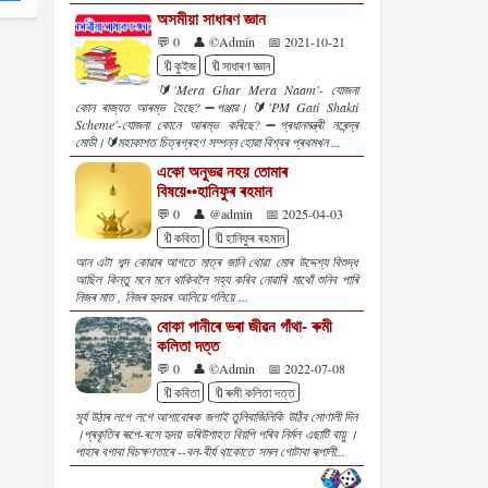
অসমীয়া সাধাৰণ জ্ঞান
💬 0
👤 ©Admin
📅 2021-10-21
🔖কুইজ
🔖সাধাৰণ জ্ঞান
🔰'Mera Ghar Mera Naam'- যোজনা
কোন ৰাজ্যত আৰম্ভ হৈছে?➖পঞ্জাৱ।🔰'PM Gati Shakti
Scheme'-যোজনা কোনে আৰম্ভ কৰিছে?➖প্ৰধানমন্ত্ৰী নৰেন্দ্ৰ
মোডী।🔰মহাকাশত চিত্ৰগ্ৰহণ সম্পন্ন হোৱা বিশ্বৰ প্ৰথমখন ...
একো অনুভৱ নহয় তোমাৰ
বিষয়ে••হানিফুৰ ৰহমান
💬 0
👤 @admin
📅 2025-04-03
🔖কবিতা
🔖হানিফুৰ ৰহমান
আন এটা শব্দ কোৱাৰ আগতে মাত্ৰ জানি থোৱা মোৰ উদ্দেশ্য বিশুদ্ধ
আছিল কিন্তু মনে মনে থাকিবলৈ সহ্য কৰিব নোৱাৰি মাথোঁ শুনিব পাৰি
নিজৰ মাত , নিজৰ হৃদয়ৰ আলিয়ে গলিয়ে ...
বোকা পানীৰে ভৰা জীৱন গাঁথা- ৰুমী
কলিতা দত্ত
💬 0
👤 ©Admin
📅 2022-07-08
🔖কবিতা
🔖ৰুমী কলিতা দত্ত
সূৰ্য উঠাৰ লগে লগে আশাবোৰক জগাই তুলিবাজিলিকি উঠিব সোণালী দিন
।প্ৰকৃতিৰ ৰূপে-ৰসে হৃদয় ভৰিউশাহত বিয়পি পৰিব নিৰ্মল এছাটি বায়ু ।
পাহাৰ বগাবা বিচক্ষণতাৰে --বল-বীৰ্য থাকোতে সমল গোটাবা ৰূপালী...