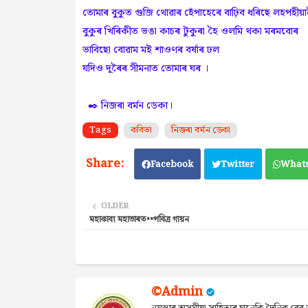
তোমাৰ বুকুত গুজি থোৱাৰ হেঁপাহেৰে বাঢ়িব ধৰিছে লহপহীয়
বুকুৰ খিৰিকীত ভঙা কাচৰ টুকুৰা হৈ ওলমি থকা মৰমবোৰ
ভাবিছো বোৱাম মই শাওণৰ বৰ্ষাৰ ঢল
যদিও দূৰৈৰ সীমনাত তোমাৰ ঘৰ ।
✒️ নিজৰা বৰ্মন ডেকা।
Tags
কবিতা
নিজৰা বৰ্মন ডেকা
Facebook
Twitter
What
OLDER
মহাকাব্য মহাভাৰত••পবিত্ৰ গায়ন
©Admin