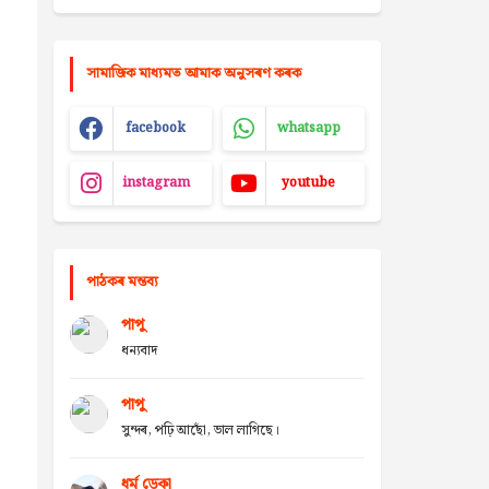
সামাজিক মাধ্যমত আমাক অনুসৰণ কৰক
facebook
whatsapp
instagram
youtube
পাঠকৰ মন্তব্য
পাপু
ধন্যবাদ
পাপু
সুন্দৰ, পঢ়ি আছোঁ, ভাল লাগিছে।
ধৰ্ম ডেকা