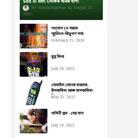
১৫৫ টা মহৎ লোকৰ অমৰ বাণী
Rinku Rajowar
August 23,
2020
সংযোগ নে সত্তাৰ
স্ফুলিংগ~ৰিতুপৰ্ণ শৰ্মা
February 25, 2026
বুলু ফিল্ম
July 20, 2022
মোবাইল ফোনৰ ব্যৱহাৰ,
উপকাৰিতা আৰু অপকাৰিতা-
নিজৰা বৰ্মন ডেকা
May 31, 2021
গাভিনী ভূত - দেৱ দাস
July 19, 2022