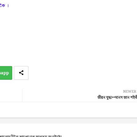
াকৈ ।
sapp
NEWER
জীৱন যুদ্ধা••মানস জান শইকী