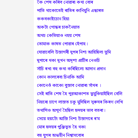
কৈ শেষ কৰিব নোৱাৰা কথা বোৰ
পাতি থাকোতেই ৰাতিৰ কানিমুনি এন্ধাৰত
ককবকাইচোন হিয়া
অকটা গোন্ধৰ চাকনৈয়াত
অথচ কেতিয়াও নহয় শেষ
তোমাক কাষত পোৱাৰ হেঁপাহ।
যোৱাবেলি উজাগৰী দুপৰ নিশা আহিছিলা তুমি
দুপাৰে থকা দুখন অদৃশ্য প্রাচীৰ নেওচি
সাঁচি ৰখা বহু কথা কৰিছিলো আদান প্ৰদান
কোন কালৰেবা চিনাকি আমি
কোনেওঁ কাকো বুজাব নোৱাৰা সাঁথৰ ।
সেই ৰাতি শেষ হৈ পূৱআকাশত ভুমুকিয়াইছিল বেলি
নিয়ৰো চাগে লাজত চকু মুদিছিল সূৰুযৰ কিৰণ দেখি
তথাপিও অপূৰ্ণ হৈছিল হৃদয়ৰ ভাব বতৰা।
সেয়ে হয়টো আজি নিশা উজাগৰে ৰ'ম
মোৰ হৃদয়ৰ পুঞ্জিভূত হৈ থকা
বহু যুগৰ অন্তহীন নিশ্বাসবোৰ