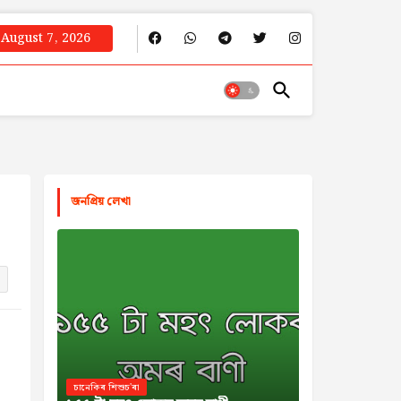
August 7, 2026
জনপ্রিয় লেখা
চানেকিৰ শিশুচ'ৰা