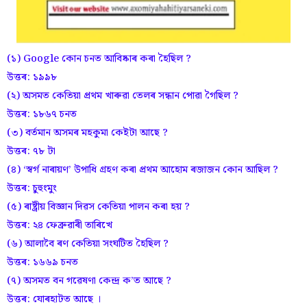
(১) Google কোন চনত আবিষ্কাৰ কৰা হৈছিল ?
উত্তৰ: ১৯৯৮
(২) অসমত কেতিয়া প্ৰথম খাৰুৱা তেলৰ সন্ধান পোৱা গৈছিল ?
উত্তৰ: ১৮৬৭ চনত
(৩) বৰ্তমান অসমৰ মহকুমা কেইটা আছে ?
উত্তৰ: ৭৮ টা
(৪) ‘স্বৰ্গ নাৰায়ণ’ উপাধি গ্ৰহণ কৰা প্ৰথম আহোম ৰজাজন কোন আছিল ?
উত্তৰ: চুহুংমুং
(৫) ৰাষ্ট্ৰীয় বিজ্ঞান দিৱস কেতিয়া পালন কৰা হয় ?
উত্তৰ: ২৪ ফেব্ৰুৱাৰী তাৰিখে
(৬) আলাবৈ ৰণ কেতিয়া সংঘটিত হৈছিল ?
উত্তৰ: ১৬৬৯ চনত
(৭) অসমত বন গৱেষণা কেন্দ্ৰ ক’ত আছে ?
উত্তৰ: যোৰহাটত আছে ।