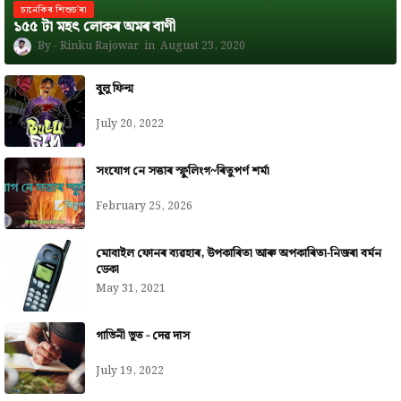
চানেকিৰ শিশুচ'ৰা
১৫৫ টা মহৎ লোকৰ অমৰ বাণী
Rinku Rajowar
August 23, 2020
বুলু ফিল্ম
July 20, 2022
সংযোগ নে সত্তাৰ স্ফুলিংগ~ৰিতুপৰ্ণ শৰ্মা
February 25, 2026
মোবাইল ফোনৰ ব্যৱহাৰ, উপকাৰিতা আৰু অপকাৰিতা-নিজৰা বৰ্মন
ডেকা
May 31, 2021
গাভিনী ভূত - দেৱ দাস
July 19, 2022