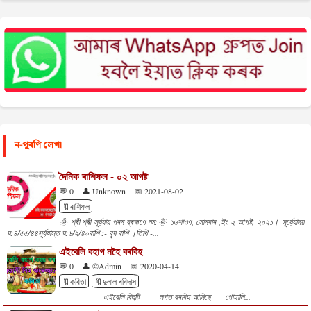
ন-পুৰণি লেখা
দৈনিক ৰাশিফল - ০২ আগষ্ট
💬 0
👤 Unknown
📅 2021-08-02
🔖ৰাশিফল
🌞 শ্ৰী শ্ৰী সূৰ্য্যায় পৰম ব্ৰহ্মণে নম:🌞 ১৬শাওণ, সোমবাৰ ,ইং ২ আগষ্ট, ২০২১। সূৰ্য্যোদয়
ঘ:৪/৫৫/৪৪সূৰ্য্যাস্ত ঘ:৬/২/৪০ৰাশি :- বৃষ ৰাশি ।তিথি -...
এইবেলি বহাগ নহৈ বৰবিহ
💬 0
👤 ©Admin
📅 2020-04-14
🔖কবিতা
🔖দুলাল ৰবিদাস
এইবেলি বিহুটি লগত বৰবিহ আনিছে গোহালি...