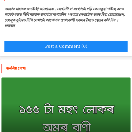
নমস্কাৰ স্বাগতম জনাইছোঁ আপোনাক । লেখাটো বা সংখ্যাটো পঢ়ি কেনেকুৱা পাইছে তলত
কমেন্ট বক্সত লিখি আমাক জনাবলৈ নাপাহৰিব । লগতে লেখাটোৰ তলত দিয়া হোৱাটচএপ,
ফেচবুক বুটামত টিপি লেখাটো আপোনাৰ শুভাংকাশী সকলৰ সৈতে শ্বেয়াৰ কৰি দিব ।
ধন্যবাদ
Post a Comment (0)
জনপ্রিয় লেখা