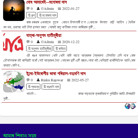
দোষ আমাৰেই--মনোৰমা দাস
💬 0
👤 ©Admin
📅 2022-01-27
🔖গল্প
🔖মনোৰমা দাস
ৰাজ বৰুৱাৰ একমাত্ৰ পুত্ৰ ৰোহন বিপদগামী হ'ল ।ৰোহনৰ উৎপাত বাঢ়ি আহিল । দৈনিক
মদ ভাং, ড্ৰাগছ খাই নিশা দুপৰত ঘৰত সোমাই মাতৃ ৰাণীমাৰ লগত কাজিয়াৰ সৃষ্টি ...
যাত্ৰা-অনুপম হাতীমূৰীয়া
💬 0
👤 ©Admin
📅 2020-12-22
🔖অনুপম হাতীমূৰীয়া
🔖কবিতা
ওঁঠ ৰঙৰ আকাশখন খেদি খেদি নামি আহে আন্ধাৰৰ নৈক্ৰমশ: টোপনিত ঢলি পৰে মোৰ
চৌপাশআৰু মই জপিয়াই পৰোঁ সেই আন্ধাৰৰ নৈত পোহৰৰ দুটি এটি মাছৰ পোনা মই খেপিয়াই ধৰোঁসিহঁতক আনি মোৰ
হৃদয়ত মেলি দ...
ইন্দো-ইউৰোপীয় ভাষা পৰিয়াল-যদুমণি দাস
💬 0
👤 Rinku Rajowar
📅 2022-05-27
🔖প্ৰবন্ধ
🔖যদুমণি দাস
পাতনি :- মানৱ সভ্যতাৰ ক্ৰমবিকাশে পৃথিৱীত জাতি-উপজাতি
সৃষ্টি...
আমাৰ শিতান সমূহ