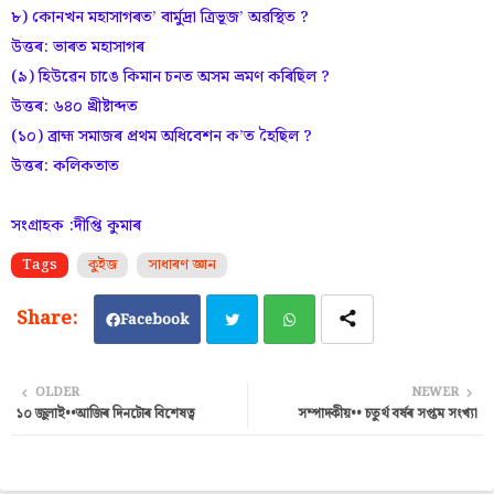
৮) কোনখন মহাসাগৰত’ বাৰ্মুদ্ৰা ত্ৰিভূজ’ অৱস্থিত ?
উত্তৰ: ভাৰত মহাসাগৰ
(৯) হিউৱেন চাঙে কিমান চনত অসম ভ্ৰমণ কৰিছিল ?
উত্তৰ: ৬৪০ খ্ৰীষ্টাব্দত
(১০) ব্ৰাহ্ম সমাজৰ প্ৰথম অধিবেশন ক’ত হৈছিল ?
উত্তৰ: কলিকতাত
সংগ্ৰাহক :দীপ্তি কুমাৰ
Tags
কুইজ
সাধাৰণ জ্ঞান
Facebook
Twi
Wh
OLDER
NEWER
১০ জুলাই••আজিৰ দিনটোৰ বিশেষত্ব
সম্পাদকীয়•• চতুৰ্থ বৰ্ষৰ সপ্তম সংখ্যা
tter
ats
ap