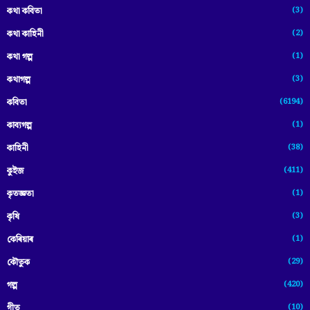
(3)
কথা কবিতা
(2)
কথা কাহিনী
(1)
কথা গল্প
(3)
কথাগল্প
(6194)
কবিতা
(1)
কাব্যগল্প
(38)
কাহিনী
(411)
কুইজ
(1)
কৃতজ্ঞতা
(3)
কৃষি
(1)
কেৰিয়াৰ
(29)
কৌতুক
(420)
গল্প
(10)
গীত