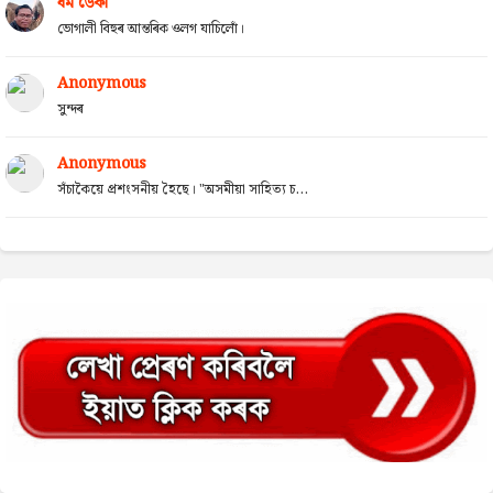
ধৰ্ম ডেকা
ভোগালী বিহুৰ আন্তৰিক ওলগ যাচিলোঁ।
Anonymous
সুন্দৰ
Anonymous
সঁচাকৈয়ে প্ৰশংসনীয় হৈছে। "অসমীয়া সাহিত্য চ...