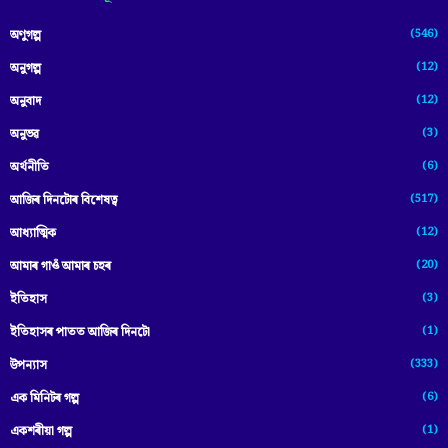
(546)
অণুগল্প
(12)
অনুগল্প
(12)
অনুবাদ
(3)
অনুভৱ
(6)
অৰ্থনীতি
(517)
আজিৰ দিনটোৰ বিশেষত্ব
(12)
আধ্যাত্মিক
(20)
আমাৰ গাওঁ আমাৰ চহৰ
(3)
ইতিহাস
(1)
ইতিহাসৰ পাতত আজিৰ দিনটো
(333)
উপন্যাস
(6)
এক মিনিটৰ গল্প
(1)
একশৰীয়া গল্প