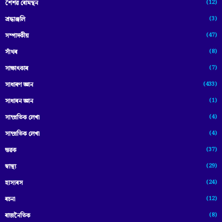
(12)
শৈশৱ ৰোমন্থন
(3)
শ্ৰদ্ধাঞ্জলি
(47)
সম্পাদকীয়
(8)
সাঁথৰ
(7)
সাক্ষাৎকাৰ
(433)
সাধাৰণ জ্ঞান
(1)
সাধাৰন জ্ঞান
(4)
সাম্প্রতিক লেখা
(4)
সাম্প্ৰতিক লেখা
(37)
স্তৱক
(29)
স্বাস্থ্য
(24)
হাস্যৰস
(12)
ৰচনা
(8)
ৰাজনৈতিক