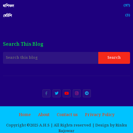
(97)
ৰাশিফল
(3)
ৰেচিপি
Search This Blog
Home
About
Contact us
Privacy Policy
Copyright ©️2025 A.H.S | All Rights reserved | Design by Rinku
Rajowar