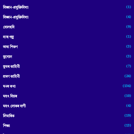
(1)
বিজ্ঞান-প্রযুক্তিবিদ্যা
(4)
বিজ্ঞান-প্ৰযুক্তিবিদ্যা
(9)
বোলছবি
(1)
ব্যঙ্গ গল্প
(3)
ভাষা শিকণ
(3)
ভূগোল
(7)
ভূতৰ কাহিনী
(24)
ভ্ৰমণ কাহিনী
(134)
মনৰ কথা
(10)
মহৎ বিচাৰ
(4)
মহৎ লোকৰ বাণী
(19)
লিমাৰিক
(13)
শিক্ষা