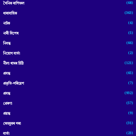
(68)
দৈনিক ৰাশিফল
(363)
ধাৰাবাহিক
(4)
নাটক
(5)
নাৰী বিশেষ
(66)
নিবন্ধ
(2)
নিয়োগ বাৰ্তা
(121)
নীলা খামৰ চিঠি
(65)
প্রবন্ধ
(7)
প্ৰকৃতি-পৰিৱেশ
(932)
প্ৰবন্ধ
(57)
প্ৰেৰণা
(9)
প্ৰৱন্ধ
(31)
ফেচবুকৰ পৰা
(23)
বাৰ্তা