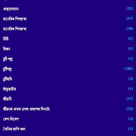
(23)
গ্ৰন্থালোচনা
(57)
চানেকিৰ শিশুচ'ৰা
(18)
চানেকিৰ শিশুচ’ৰা
(3)
চিঠি
(5)
চিন্তন
(1)
চুটি গল্প
(183)
চুটিগল্প
(2)
চুটিছবি
(1)
জঁতুৱাঠাঁচ
(17)
জীৱনী
(12)
জীৱনৰ প্ৰথম লেখা প্ৰকাশৰ দিনটো
(2)
দেশ-বিদেশ
(1)
দৈনিক ৰাশি ফল