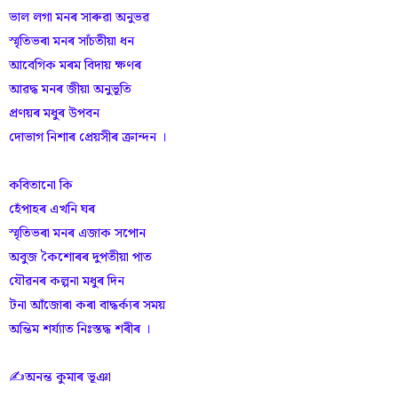
ভাল লগা মনৰ সাৰুৱা অনুভৱ
স্মৃতিভৰা মনৰ সাঁ‌চতীয়া ধন
আবেগিক মৰম বিদায় ক্ষণৰ
আৱদ্ধ মনৰ জীয়া অনুভূতি
প্ৰণয়ৰ মধুৰ উপবন
দোভাগ নিশাৰ প্ৰেয়সীৰ ক্ৰান্দন ।
কবিতানো কি
হেঁ‌পাহৰ এখনি ঘৰ
স্মৃতিভৰা মনৰ এজাক সপোন
অবুজ কৈশোৰৰ দুপতীয়া পাত
যৌৱনৰ কল্পনা মধুৰ দিন
টনা আঁ‌জোৰা কৰা বাদ্ধৰ্ক্যৰ সময়
অন্তিম শৰ্য্যাত নিঃস্তদ্ধ শৰীৰ ।
✍️অনন্ত কুমাৰ ভূঞা