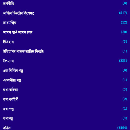
(6)
অৰ্থনীতি
(517)
আজিৰ দিনটোৰ বিশেষত্ব
(12)
আধ্যাত্মিক
(20)
আমাৰ গাওঁ আমাৰ চহৰ
(3)
ইতিহাস
(1)
ইতিহাসৰ পাতত আজিৰ দিনটো
(333)
উপন্যাস
(6)
এক মিনিটৰ গল্প
(1)
একশৰীয়া গল্প
(3)
কথা কবিতা
(2)
কথা কাহিনী
(1)
কথা গল্প
(3)
কথাগল্প
(6194)
কবিতা