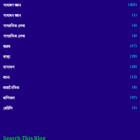
(433)
সাধাৰণ জ্ঞান
(1)
সাধাৰন জ্ঞান
(4)
সাম্প্রতিক লেখা
(4)
সাম্প্ৰতিক লেখা
(37)
স্তৱক
(29)
স্বাস্থ্য
(24)
হাস্যৰস
(12)
ৰচনা
(8)
ৰাজনৈতিক
(97)
ৰাশিফল
(3)
ৰেচিপি
Search This Blog