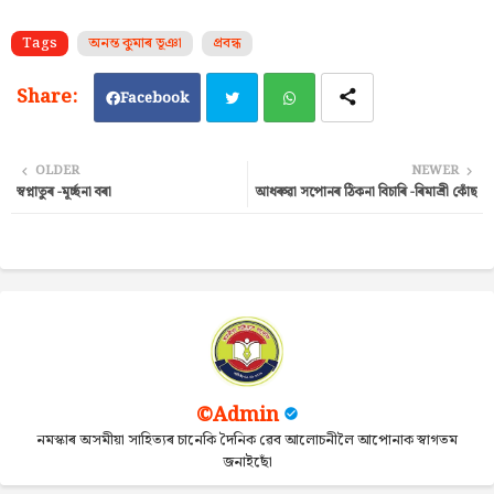
Tags
অনন্ত কুমাৰ ভূঞা
প্ৰবন্ধ
Facebook
Twi
Wh
OLDER
NEWER
স্বপ্নাতুৰ -মূৰ্চ্ছনা বৰা
আধৰুৱা সপোনৰ ঠিকনা বিচাৰি -ৰিমাশ্ৰী কোঁছ
tter
ats
ap
p
©Admin
নমস্কাৰ অসমীয়া সাহিত্যৰ চানেকি দৈনিক ৱেব আলোচনীলৈ আপোনাক স্বাগতম
জনাইছোঁ