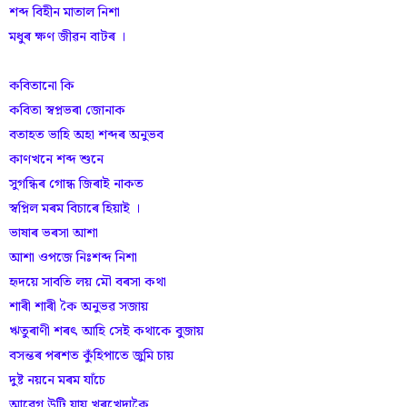
শব্দ বিহীন মাতাল নিশা
মধুৰ ক্ষণ জীৱন বাটৰ ।
কবিতানো কি
কবিতা স্বপ্নভৰা জোনাক
বতাহত ভাহি অহা শব্দৰ অনুভব
কাণখনে শব্দ শুনে
সুগন্ধিৰ গোন্ধ জিৰাই নাকত
স্বপ্নিল মৰম বিচাৰে হিয়াই ।
ভাষাৰ ভৰসা আশা
আশা ওপজে নিঃশব্দ নিশা
হৃদয়ে সাবতি লয় মৌ বৰসা কথা
শাৰী শাৰী কৈ অনুভৱ সজায়
ঋতুৰাণী শৰৎ আহি সেই কথাকে বুজায়
বসন্তৰ পৰশত কুঁ‌হিপাতে জুমি চায়
দুষ্ট নয়নে মৰম যাঁ‌চে
আবেগ উটি যায় খৰখেদাকৈ