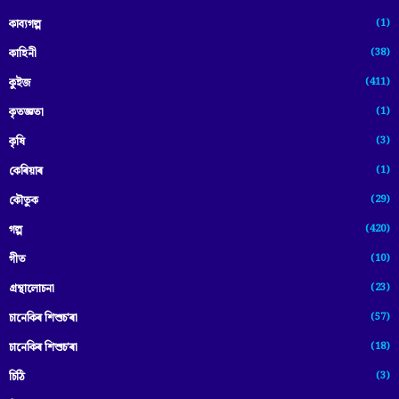
(1)
কাব্যগল্প
(38)
কাহিনী
(411)
কুইজ
(1)
কৃতজ্ঞতা
(3)
কৃষি
(1)
কেৰিয়াৰ
(29)
কৌতুক
(420)
গল্প
(10)
গীত
(23)
গ্ৰন্থালোচনা
(57)
চানেকিৰ শিশুচ'ৰা
(18)
চানেকিৰ শিশুচ’ৰা
(3)
চিঠি