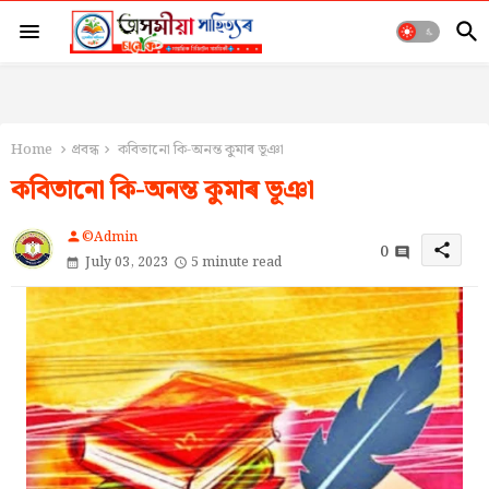
Home
প্ৰবন্ধ
কবিতানো কি-অনন্ত কুমাৰ ভূঞা
কবিতানো কি-অনন্ত কুমাৰ ভূঞা
©Admin
person
0
share
July 03, 2023
5 minute read