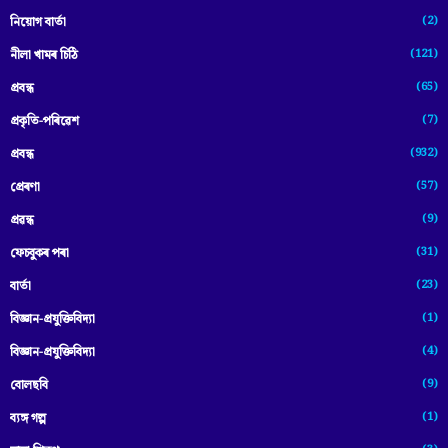
(2)
নিয়োগ বাৰ্তা
(121)
নীলা খামৰ চিঠি
(65)
প্রবন্ধ
(7)
প্ৰকৃতি-পৰিৱেশ
(932)
প্ৰবন্ধ
(57)
প্ৰেৰণা
(9)
প্ৰৱন্ধ
(31)
ফেচবুকৰ পৰা
(23)
বাৰ্তা
(1)
বিজ্ঞান-প্রযুক্তিবিদ্যা
(4)
বিজ্ঞান-প্ৰযুক্তিবিদ্যা
(9)
বোলছবি
(1)
ব্যঙ্গ গল্প