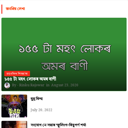
জনপ্রিয় লেখা
চানেকিৰ শিশুচ'ৰা
১৫৫ টা মহৎ লোকৰ অমৰ বাণী
Rinku Rajowar
August 23, 2020
বুলু ফিল্ম
July 20, 2022
সংযোগ নে সত্তাৰ স্ফুলিংগ~ৰিতুপৰ্ণ শৰ্মা