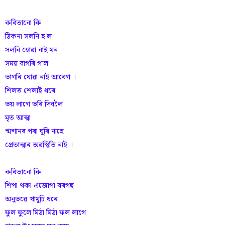
কবিতানো কি
ঠিকনা সলনি হ'ল
সলনি হোৱা নাই মন
সময় বাগৰি গ'ল
ভাগৰি যোৱা নাই আবেগ ।
শিলত শেলাই ধৰে
ভয় লাগে ভৰি দিবলৈ
মৃত আত্মা
শ্মশানৰ পৰা ঘুৰি নাহে
প্ৰেতাত্মাৰ অৱস্থিতি নাই ।
কবিতানো কি
শিপা থকা এজোপা বৰগছ
অনুভৱে খামুচি ধৰে
ফুল ফুলে মিঠা মিঠা ফল লাগে