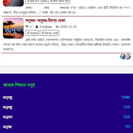
🔖জয়া মণি ডেকা
🔖নীলা খামৰ চিঠি
মৰমৰ মৰম, মৰমবোৰ ল’বা ৷ হঠাতে তোমালৈ এখন চিঠি লিখিবলৈ মন গ’ল ৷
নাজানো কিয় এনেকুৱা লাগিছে ...? আজি মই যেন তোমাৰ পৰা বহ...
অনুভৱ~অনুভৱ-হিৰণ্য ডেকা
💬 0
👤 ©Admin
📅 2020-12-19
🔖অনুভৱ
🔖হিৰণ্য ডেকা
কৃষি কৰ্মত জড়িত লোকসকলৰ খেতিপথাৰত সামুহিক ব্যস্ততা, বিৰামহীন যাত্ৰা এয়া। বানপানীৰ
কবলৰ পৰা ৰক্ষা পোৱা সকলে আশাৰ ৰেঙনি দেখিছে , ইচ্ছা কেৱল সোণগুটিৰে নিজৰ মাটিডৰা উপচাই পেলাব। কৰোণাৰ
সংকট ক...
আমাৰ শিতান সমূহ
(546)
অণুগল্প
(12)
অনুগল্প
(12)
অনুবাদ
(3)
অনুভৱ