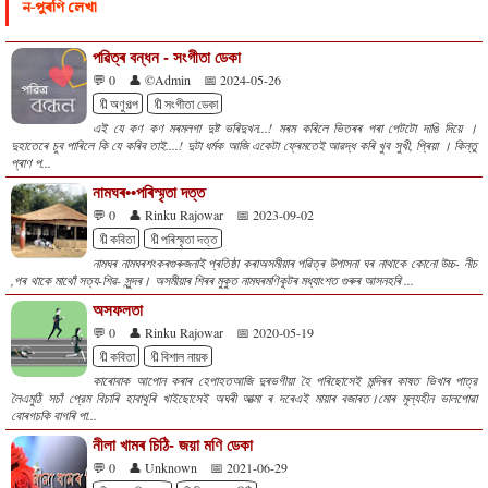
ন-পুৰণি লেখা
পৱিত্ৰ বন্ধন - সংগীতা ডেকা
💬 0
👤 ©Admin
📅 2024-05-26
🔖অণুগল্প
🔖সংগীতা ডেকা
এই যে কণ কণ মৰমলগা দুষ্ট ভৰিদুখন...! মৰম কৰিলে ভিতৰৰ পৰা পেটটো দাঙি দিয়ে ।
দুহাতেৰে চুব পাৰিলে কি যে কৰিব তাই....! দুটা ধৰ্মক আজি একেটা ফ্ৰেমতেই আৱদ্ধ কৰি খুব সুখী, প্ৰিয়া । কিন্তু
প্ৰাণ প...
নামঘৰ••পৰিস্মৃতা দত্ত
💬 0
👤 Rinku Rajowar
📅 2023-09-02
🔖কবিতা
🔖পৰিস্মৃতা দত্ত
নামঘৰ নামঘৰশংকৰগুৰুজনাই প্ৰতিষ্ঠা কৰাঅসমীয়াৰ পৱিত্ৰ উপাসনা ঘৰ নাথাকে কোনো উচ্চ- নীচ
,পৰ থাকে মাথোঁ সত্য-শিৱ- সুন্দৰ। অসমীয়াৰ শিৰৰ মুকুত নামঘৰমণিকূটৰ মধ্যাংশত গুৰুৰ আসনহৰি ...
অসফলতা
💬 0
👤 Rinku Rajowar
📅 2020-05-19
🔖কবিতা
🔖বিশাল নায়ক
কাৰোবাক আপোন কৰাৰ হেপাহতআজি দুৰভগীয়া হৈ পৰিছোসেই মন্দিৰৰ কাষত ভিখাৰ পাত্র
লৈএমুঠি সচাঁ প্রেম বিচাৰি হাবাথুৰি খাইছোসেই অঘৰী আত্মা ৰ দৰেএই মায়াৰ বজাৰত।মোৰ মূল্যহীন ভালপোৱা
বোৰগচকি বাগৰি পা...
নীলা খামৰ চিঠি- জয়া মণি ডেকা
💬 0
👤 Unknown
📅 2021-06-29