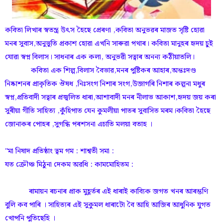
কবিতা লিখাৰ স্বতন্ত্ৰ উৎস হৈছে প্ৰেৰণা ,কবিতা অনুভৱৰ মাজত সৃষ্টি হোৱা
মনৰ সুবাস,অনুভূতি প্ৰকাশ হোৱা এখনি সাৰুৱা পথাৰ। কবিতা মানুহৰ হৃদয় চুই
যোৱা স্বপ্ন বিলাস। সাধনাৰ এক কলা, অনুভৱী সত্বাৰ অনন্য কঠীয়াতলি।
কবিতা এক শিল্প,বিলাস বৈভাৱ,মনৰ পুষ্টিকৰ আহাৰ,অন্তঃদণ্ড
নিষ্কাশনৰ প্ৰাকৃতিক ঔষধ ,নিঃসংগ নিশাৰ সংগ,উজাগৰি নিশাৰ কল্পনা মধুৰ
স্বপ্ন,প্ৰতিবাদী সত্বাৰ প্ৰজ্বলিত ধাৰা,আশাবাদী মনৰ নীলাভ আকাশ,হৃদয় জয় কৰা
সুৰীয়া গীতি সাহিত্য ,কুঁ‌হিপাত যেন কুমলীয়া পাতৰ সুবাসিত মৰম।কবিতা হৈছে
জোনাকৰ পোহৰ ,সুগন্ধি পৰশসনা এচাতি মলয়া বতাহ ।
"মা নিষাদ প্ৰতিষ্ঠাং ত্বম গম : শাশ্বতী সমা :
যত ক্ৰৌঞ্চ মিঠুনা দেকম অৱধি : কামমোহিতম :
ৰামায়ন ৰচনাৰ প্ৰাক মুহূৰ্তৰ এই ধাৰাই কাব্যিক জগত খনৰ আৰম্ভণি
বুলি কব পাৰি । সাহিত্যৰ এই সুকুমল ধাৰাটো বৈ আহি আজিৰ আধুনিক যুগত
খোপনি পুতিছেহি ।