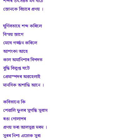
শব্দৰ উৎসৱত মন নাচে
জোনকে বিচাৰে প্ৰণয় ।
ঘূৰ্ণিবতাহে শব্দ কৰিলে
বিস্ময় জাগে
মেঘে গৰ্জ্জন কৰিলে
আশংকা আহে
কাল অমানিশাৰ বিপদত
বুদ্ধি বিলুপ্ত ঘটে
প্ৰেমাস্পদৰ অৱহেলাই
মানসিক অশান্তি আনে ।
কবিতানো কি
শেৱালি ফুলৰ সুগন্ধি সুবাস
ৰঙা গোলাপৰ
প্ৰণয় ভৰা আলসুৱা মৰম ।
সুৰৰ নিশা এঢোক সুৰা