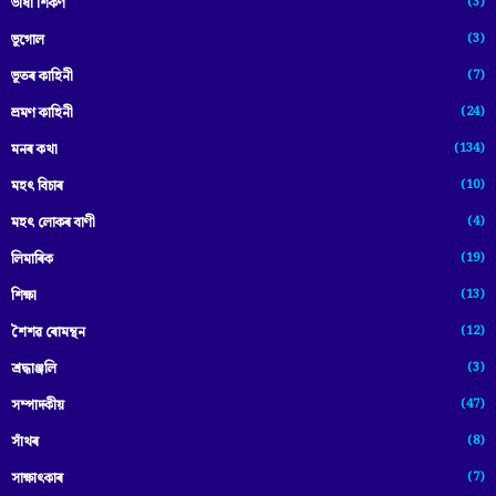
(3)
ভাষা শিকণ
(3)
ভূগোল
(7)
ভূতৰ কাহিনী
(24)
ভ্ৰমণ কাহিনী
(134)
মনৰ কথা
(10)
মহৎ বিচাৰ
(4)
মহৎ লোকৰ বাণী
(19)
লিমাৰিক
(13)
শিক্ষা
(12)
শৈশৱ ৰোমন্থন
(3)
শ্ৰদ্ধাঞ্জলি
(47)
সম্পাদকীয়
(8)
সাঁথৰ
(7)
সাক্ষাৎকাৰ