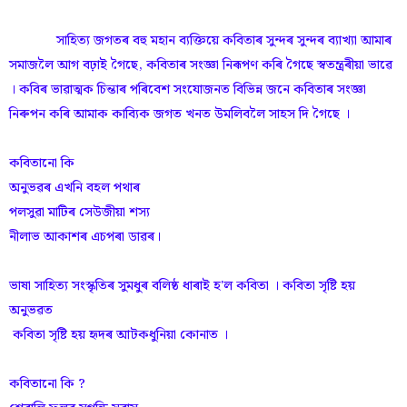
সাহিত্য জগতৰ বহু মহান ব্যক্তিয়ে কবিতাৰ সুন্দৰ সুন্দৰ ব্যাখ্যা আমাৰ
সমাজলৈ আগ বঢ়াই গৈছে, কবিতাৰ সংজ্ঞা নিৰূপণ কৰি গৈছে স্বতন্ত্ৰৰীয়া ভাৱে
। কবিৰ ভাৱাত্মক চিন্তাৰ পৰিবেশ সংযোজনত বিভিন্ন জনে কবিতাৰ সংজ্ঞা
নিৰুপন কৰি আমাক কাব্যিক জগত খনত উমলিবলৈ সাহস দি গৈছে ।
কবিতানো কি
অনুভৱৰ এখনি বহল পথাৰ
পলসুৱা মাটিৰ সেউজীয়া শস্য
নীলাভ আকাশৰ এচপৰা ডাৱৰ।
ভাষা সাহিত্য সংস্কৃতিৰ সুমধুৰ বলিষ্ঠ ধাৰাই হ'ল কবিতা । কবিতা সৃষ্টি হয়
অনুভৱত
কবিতা সৃষ্টি হয় হৃদৰ আটকধুনিয়া কোনাত ।
কবিতানো কি ?