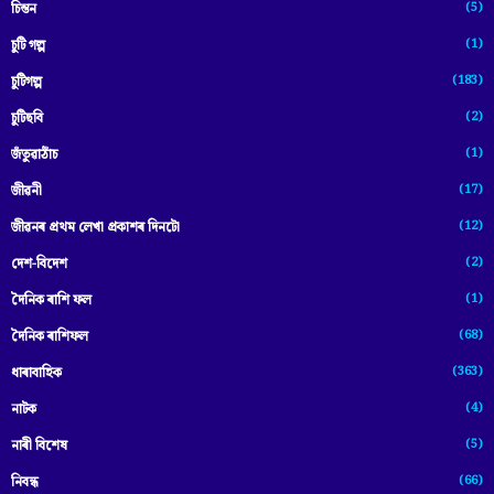
(5)
চিন্তন
(1)
চুটি গল্প
(183)
চুটিগল্প
(2)
চুটিছবি
(1)
জঁতুৱাঠাঁচ
(17)
জীৱনী
(12)
জীৱনৰ প্ৰথম লেখা প্ৰকাশৰ দিনটো
(2)
দেশ-বিদেশ
(1)
দৈনিক ৰাশি ফল
(68)
দৈনিক ৰাশিফল
(363)
ধাৰাবাহিক
(4)
নাটক
(5)
নাৰী বিশেষ
(66)
নিবন্ধ