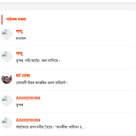
পাঠকৰ মন্তব্য
পাপু
ধন্যবাদ
পাপু
সুন্দৰ, পঢ়ি আছোঁ, ভাল লাগিছে।
ধৰ্ম ডেকা
ভোগালী বিহুৰ আন্তৰিক ওলগ যাচিলোঁ।
Anonymous
সুন্দৰ
Anonymous
সঁচাকৈয়ে প্ৰশংসনীয় হৈছে। "অসমীয়া সাহিত্য চ...