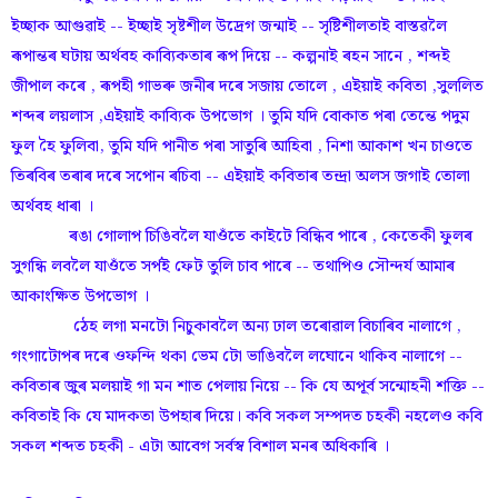
ইচ্ছাক আগুৱাই -- ইচ্ছাই সৃষ্টশীল উদ্ৰেগ জন্মাই -- সৃষ্টিশীলতাই বাস্তৱলৈ
ৰূপান্তৰ ঘটায় অৰ্থবহ কাব্যিকতাৰ ৰূপ দিয়ে -- কল্পনাই ৰহন সানে , শব্দই
জীপাল কৰে , ৰূপহী গাভৰু জনীৰ দৰে সজায় তোলে , এইয়াই কবিতা ,সুললিত
শব্দৰ লয়লাস ,এইয়াই কাব্যিক উপভোগ । তুমি যদি বোকাত পৰা তেন্তে পদুম
ফুল হৈ ফুলিবা, তুমি যদি পানীত পৰা সাতুৰি আহিবা , নিশা আকাশ খন চাওতে
তিৰবিৰ তৰাৰ দৰে সপোন ৰচিবা -- এইয়াই কবিতাৰ তন্দ্ৰা অলস জগাই তোলা
অৰ্থবহ ধাৰা ।
ৰঙা গোলাপ চিঙিবলৈ যাওঁ‌তে কাইটে বিন্ধিব পাৰে , কেতেকী ফুলৰ
সুগন্ধি লবলৈ যাওঁতে সৰ্পই ফেট তুলি চাব পাৰে -- তথাপিও সৌন্দৰ্য আমাৰ
আকাংক্ষিত উপভোগ ।
ঠেহ লগা মনটো নিচুকাবলৈ অন্য ঢাল তৰোৱাল বিচাৰিব নালাগে ,
গংগাটোপৰ দৰে ওফন্দি থকা ভেম টো ভাঙিবলৈ লঘোনে থাকিব নালাগে --
কবিতাৰ জুৰ মলয়াই গা মন শাত পেলায় নিয়ে -- কি যে অপূৰ্ব সন্মোহনী শক্তি --
কবিতাই কি যে মাদকতা উপহাৰ দিয়ে। কবি সকল সম্পদত চহকী নহলেও কবি
সকল শব্দত চহকী - এটা আবেগ সৰ্বস্ব বিশাল মনৰ অধিকাৰি ।