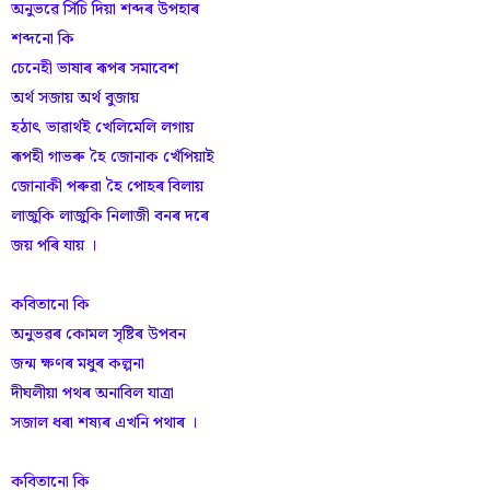
অনুভৱে সিঁ‌চি দিয়া শব্দৰ উপহাৰ
শব্দনো কি
চেনেহী ভাষাৰ ৰূপৰ সমাবেশ
অৰ্থ সজায় অৰ্থ বুজায়
হঠাৎ ভাৱাৰ্থই খেলিমেলি লগায়
ৰূপহী গাভৰু হৈ জোনাক খেঁ‌পিয়াই
জোনাকী পৰুৱা হৈ পোহৰ বিলায়
লাজুকি লাজুকি নিলাজী বনৰ দৰে
জয় পৰি যায় ।
কবিতানো কি
অনুভৱৰ কোমল সৃষ্টিৰ উপবন
জন্ম ক্ষণৰ মধুৰ কল্পনা
দীঘলীয়া পথৰ অনাবিল যাত্ৰা
সজাল ধৰা শষ্যৰ এখনি পথাৰ ।
কবিতানো কি