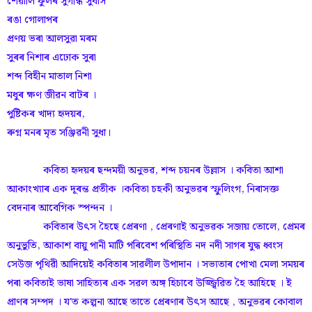
শেৱালি ফুলৰ সুগন্ধি সুবাস
ৰঙা গোলাপৰ
প্ৰণয় ভৰা আলসুৱা মৰম
সুৰৰ নিশাৰ এঢোক সুৰা
শব্দ বিহীন মাতাল নিশা
মধুৰ ক্ষণ জীৱন বাটৰ ।
পুষ্টিকৰ খাদ্য হৃদয়ৰ,
ৰুগ্ন মনৰ মৃত সঞ্জিৱনী সুধা।
কবিতা হৃদয়ৰ ছন্দময়ী অনুভৱ, শব্দ চয়নৰ উল্লাস । কবিতা আশা
আকাংখ্যাৰ এক দূৰন্ত প্ৰতীক ।কবিতা চহকী অনুভৱৰ স্ফুলিংগ, নিৰাসক্ত
বেদনাৰ আবেগিক স্পন্দন ।
কবিতাৰ উৎস হৈছে প্ৰেৰণা , প্ৰেৰণাই অনুভৱক সজায় তোলে, প্ৰেমৰ
অনুভুতি, আকাশ বায়ু পানী মাটি পৰিবেশ পৰিস্থিতি নদ নদী সাগৰ যুদ্ধ ধ্বংস
সেউজ পৃথিৱী আদিয়েই কবিতাৰ সাৱলীল উপাদান । সভ্যতাৰ পোখা মেলা সময়ৰ
পৰা কবিতাই ভাষা সাহিত্যৰ এক সৱল অঙ্গ হিচাবে উজ্জ্বিৱিত হৈ আহিছে । ই
প্ৰাণৰ সম্পদ । য'ত কল্পনা আছে তাতে প্ৰেৰণাৰ উৎস আছে , অনুভৱৰ কোবাল