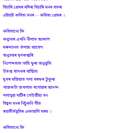
বিচাৰি প্ৰেমৰ মদিৰা বিচাৰি মনৰ বতৰা
এইয়াই কবিতা মনৰ -- কবিতা প্ৰেমৰ ।
কবিতানো কি
কল্পনাৰ এখনি নীলাভ আকাশ
মৰুদ্যানত ওঁ‌পজা আবেগ
অনুভৱৰ মৃগকস্তুৰি
নিঃশব্দতাত ভাহি ফুৰা অনুভূতি
উতপ্ত বাসনাৰ বাগ্মিতা
দুখৰ মজিয়াত গলা বৰফৰ টুকুৰা
খাজকটা জখলাত বগোৱাৰ আনন্দ
পলাসুৱা মাটিৰ সেউজীয়া বন
বিহ্বল মনৰ নিচুঁ‌কনি গীত
স্বপ্নতীৰ্থভূমিৰ একাজলি মৰম ।
কবিতানো কি