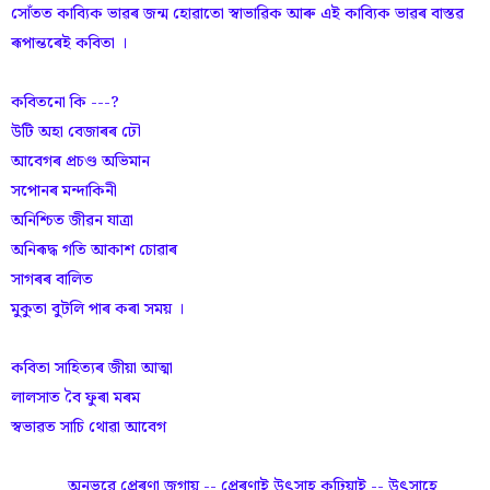
সোঁ‌তত কাব্যিক ভাৱৰ জন্ম হোৱাতো স্বাভাৱিক আৰু এই কাব্যিক ভাৱৰ বাস্তৱ
ৰূপান্তৰেই কবিতা ।
কবিতনো কি ---?
উটি অহা বেজাৰৰ ঢৌ
আবেগৰ প্ৰচণ্ড অভিমান
সপোনৰ মন্দাকিনী
অনিশ্চিত জীৱন যাত্ৰা
অনিৰূদ্ধ গতি আকাশ চোৱাৰ
সাগৰৰ বালিত
মুকুতা বুটলি পাৰ কৰা সময় ।
কবিতা সাহিত্যৰ জীয়া আত্মা
লালসাত বৈ ফুৰা মৰম
স্বভাৱত সাচি থোৱা আবেগ
অনুভৱে প্ৰেৰণা জগায় -- প্ৰেৰণাই উৎসাহ কঢ়িয়াই -- উৎসাহে