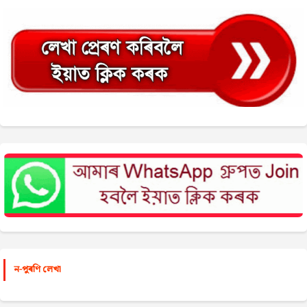
ন-পুৰণি লেখা