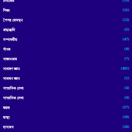
(19)
লিমাৰিক
(13)
শিক্ষা
(12)
শৈশৱ ৰোমন্থন
(3)
শ্ৰদ্ধাঞ্জলি
(47)
সম্পাদকীয়
(8)
সাঁথৰ
(7)
সাক্ষাৎকাৰ
(433)
সাধাৰণ জ্ঞান
(1)
সাধাৰন জ্ঞান
(4)
সাম্প্রতিক লেখা
(4)
সাম্প্ৰতিক লেখা
(37)
স্তৱক
(29)
স্বাস্থ্য
(24)
হাস্যৰস