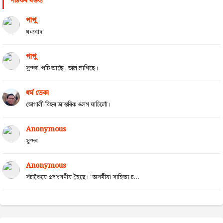
পাঠকৰ মন্তব্য
পাপু
ধন্যবাদ
পাপু
সুন্দৰ, পঢ়ি আছোঁ, ভাল লাগিছে।
ধৰ্ম ডেকা
ভোগালী বিহুৰ আন্তৰিক ওলগ যাচিলোঁ।
Anonymous
সুন্দৰ
Anonymous
সঁচাকৈয়ে প্ৰশংসনীয় হৈছে। "অসমীয়া সাহিত্য চ...