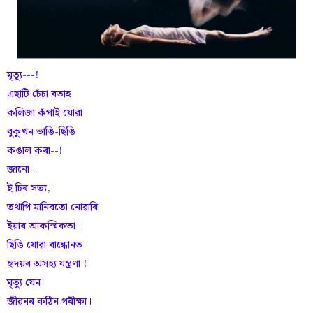
মৃত্যু---!
এছাটি চেঁচা বতাহ
কলিজা কঁপাই যোৱা
বুকুখন ভাঙি-ছিঙি
কঙাল কৰা--!
জানো--
ই চিৰ সত্য,
তথাপি মানিবতো নোৱাৰি
ইয়াৰ আকস্মিকতা ।
ছিঙি যোৱা বান্ধোনত
হৃদয়ৰ অসহ্য যন্ত্ৰণা !
মৃত্যু যেন
জীৱনৰ কঠিন পৰীক্ষা।