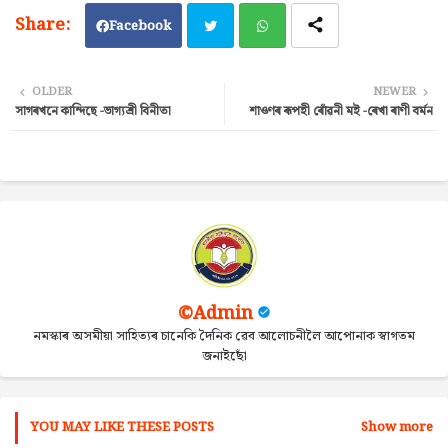
Facebook
Twi
Wh
OLDER
NEWER
সাগৰখনে কান্দিছে -ভাগ্যশ্ৰী বিনীতা
শাওণৰ ৰূপহী ৰোঁৱনী মই -ৰেখা ৰাণী বৰ্মন
tter
ats
ap
p
©Admin
নমস্কাৰ অসমীয়া সাহিত্যৰ চানেকি দৈনিক ৱেব আলোচনীলৈ আপোনাক স্বাগতম
জনাইছোঁ
YOU MAY LIKE THESE POSTS
Show more