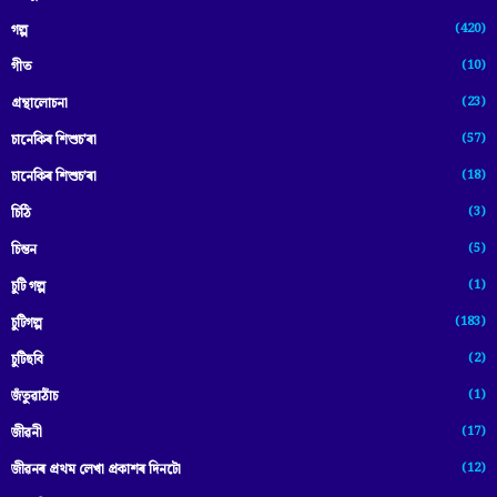
(420)
গল্প
(10)
গীত
(23)
গ্ৰন্থালোচনা
(57)
চানেকিৰ শিশুচ'ৰা
(18)
চানেকিৰ শিশুচ’ৰা
(3)
চিঠি
(5)
চিন্তন
(1)
চুটি গল্প
(183)
চুটিগল্প
(2)
চুটিছবি
(1)
জঁতুৱাঠাঁচ
(17)
জীৱনী
(12)
জীৱনৰ প্ৰথম লেখা প্ৰকাশৰ দিনটো