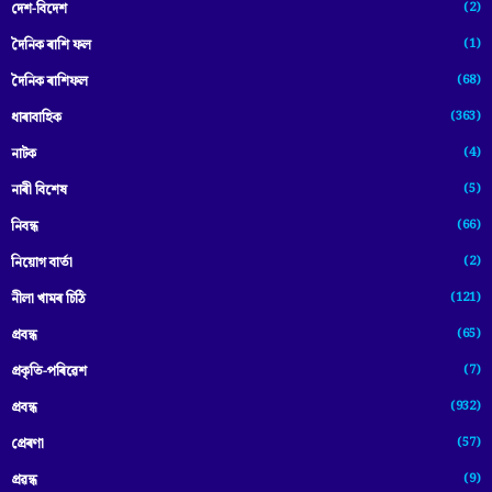
(2)
দেশ-বিদেশ
(1)
দৈনিক ৰাশি ফল
(68)
দৈনিক ৰাশিফল
(363)
ধাৰাবাহিক
(4)
নাটক
(5)
নাৰী বিশেষ
(66)
নিবন্ধ
(2)
নিয়োগ বাৰ্তা
(121)
নীলা খামৰ চিঠি
(65)
প্রবন্ধ
(7)
প্ৰকৃতি-পৰিৱেশ
(932)
প্ৰবন্ধ
(57)
প্ৰেৰণা
(9)
প্ৰৱন্ধ