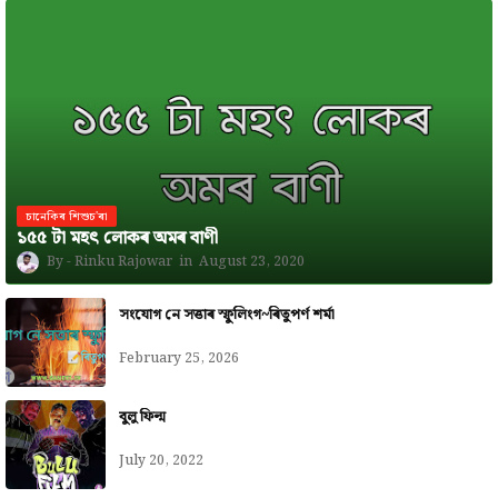
চানেকিৰ শিশুচ'ৰা
১৫৫ টা মহৎ লোকৰ অমৰ বাণী
Rinku Rajowar
August 23, 2020
সংযোগ নে সত্তাৰ স্ফুলিংগ~ৰিতুপৰ্ণ শৰ্মা
February 25, 2026
বুলু ফিল্ম
July 20, 2022