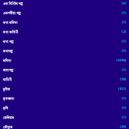
(6)
এক মিনিটৰ গল্প
(1)
একশৰীয়া গল্প
(3)
কথা কবিতা
(2)
কথা কাহিনী
(1)
কথা গল্প
(3)
কথাগল্প
(6194)
কবিতা
(1)
কাব্যগল্প
(38)
কাহিনী
(411)
কুইজ
(1)
কৃতজ্ঞতা
(3)
কৃষি
(1)
কেৰিয়াৰ
(29)
কৌতুক