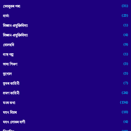
(31)
ফেচবুকৰ পৰা
(23)
বাৰ্তা
(1)
বিজ্ঞান-প্রযুক্তিবিদ্যা
(4)
বিজ্ঞান-প্ৰযুক্তিবিদ্যা
(9)
বোলছবি
(1)
ব্যঙ্গ গল্প
(3)
ভাষা শিকণ
(3)
ভূগোল
(7)
ভূতৰ কাহিনী
(24)
ভ্ৰমণ কাহিনী
(134)
মনৰ কথা
(10)
মহৎ বিচাৰ
(4)
মহৎ লোকৰ বাণী