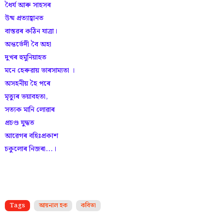
ধৈৰ্য আৰু সাহসৰ
উষ্ম প্ৰত্যাহ্বানত
বাস্তৱৰ কঠিন যাত্ৰা।
অন্তৰ্ভেদী বৈ অহা
দুখৰ হুমুনিয়াহত
মনে হেৰুৱায় ভাৰসাম্যতা ।
অসহনীয় হৈ পৰে
মৃত্যুৰ ভয়াবহতা,
সত্যক মানি লোৱাৰ
প্ৰচণ্ড যুদ্ধত
আৱেগৰ বহিঃপ্ৰকাশ
চকুলোৰ নিজৰা...।
Tags
আয়নাল হক
কবিতা