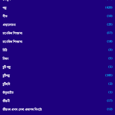
(420)
গল্প
(10)
গীত
(23)
গ্ৰন্থালোচনা
(57)
চানেকিৰ শিশুচ'ৰা
(18)
চানেকিৰ শিশুচ’ৰা
(3)
চিঠি
(5)
চিন্তন
(1)
চুটি গল্প
(183)
চুটিগল্প
(2)
চুটিছবি
(1)
জঁতুৱাঠাঁচ
(17)
জীৱনী
(12)
জীৱনৰ প্ৰথম লেখা প্ৰকাশৰ দিনটো