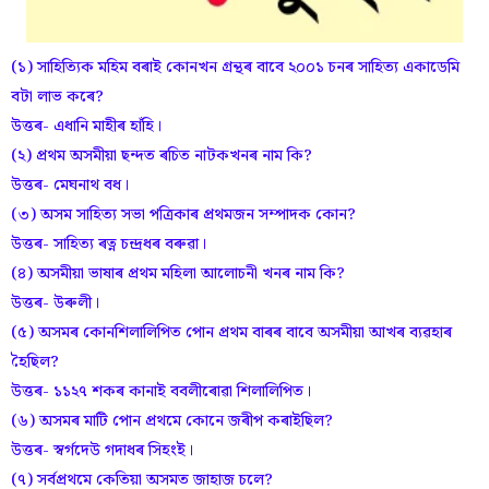
(১) সাহিত্যিক মহিম বৰাই কোনখন গ্ৰন্থৰ বাবে ২০০১ চনৰ সাহিত্য একাডেমি
বটা লাভ কৰে?
উত্তৰ- এধানি মাহীৰ হাঁ‌হি।
(২) প্ৰথম অসমীয়া ছন্দত ৰচিত নাটকখনৰ নাম কি?
উত্তৰ- মেঘনাথ বধ।
(৩) অসম সাহিত্য সভা পত্ৰিকাৰ প্ৰথমজন সম্পাদক কোন?
উত্তৰ- সাহিত্য ৰত্ন চন্দ্ৰধৰ বৰুৱা।
(৪) অসমীয়া ভাষাৰ প্ৰথম মহিলা আলোচনী খনৰ নাম কি?
উত্তৰ- উৰুলী।
(৫) অসমৰ কোনশিলালিপিত পোন প্ৰথম বাৰৰ বাবে অসমীয়া আখৰ ব্যৱহাৰ
হৈছিল?
উত্তৰ- ১১২৭ শকৰ কানাই ববলীৰোৱা শিলালিপিত।
(৬) অসমৰ মাটি পোন প্ৰথমে কোনে জৰীপ কৰাইছিল?
উত্তৰ- স্বৰ্গদেউ গদাধৰ সিহংই।
(৭) সৰ্বপ্ৰথমে কেতিয়া অসমত জাহাজ চলে?