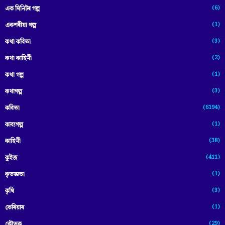
(6)
এক মিনিটৰ গল্প
(1)
একশৰীয়া গল্প
(3)
কথা কবিতা
(2)
কথা কাহিনী
(1)
কথা গল্প
(3)
কথাগল্প
(6194)
কবিতা
(1)
কাব্যগল্প
(38)
কাহিনী
(411)
কুইজ
(1)
কৃতজ্ঞতা
(3)
কৃষি
(1)
কেৰিয়াৰ
(29)
কৌতুক