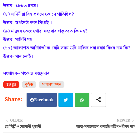
উত্তৰ- ১৮৮৩ চনত।
(৮) সাদিনীয়া বিহু প্ৰথমে কোনে পাতিছিল?
উত্তৰ- স্বৰ্গদেউ ৰুদ্ৰ সিংহই ।
(৯) মানুহৰ তেজ খোৱা মহবোৰ প্ৰকৃততে কি মহ?
উত্তৰ- মাইকী মহ।
(১০) আকাশত আটাইতকৈ বেছি সময় উৰি থাকিব পৰা চৰাই বিধৰ নাম কি?
উত্তৰ- পাৰ চৰাই।
সংগ্ৰাহক- পংকজ মজুমদাৰ।
Tags
কুইজ
সাধাৰণ জ্ঞান
Facebook
Twi
Wh
OLDER
NEWER
হে শিল্পী••দেৱযানী পূজাৰী
আত্ম-সমালোচনা কৰাটো কঠিন••কিৰণ দাস
tter
ats