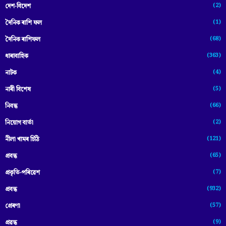
(2)
দেশ-বিদেশ
(1)
দৈনিক ৰাশি ফল
(68)
দৈনিক ৰাশিফল
(363)
ধাৰাবাহিক
(4)
নাটক
(5)
নাৰী বিশেষ
(66)
নিবন্ধ
(2)
নিয়োগ বাৰ্তা
(121)
নীলা খামৰ চিঠি
(65)
প্রবন্ধ
(7)
প্ৰকৃতি-পৰিৱেশ
(932)
প্ৰবন্ধ
(57)
প্ৰেৰণা
(9)
প্ৰৱন্ধ