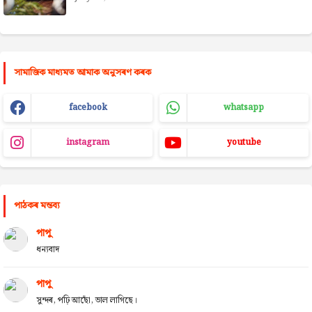
সামাজিক মাধ্যমত আমাক অনুসৰণ কৰক
facebook
whatsapp
instagram
youtube
পাঠকৰ মন্তব্য
পাপু
ধন্যবাদ
পাপু
সুন্দৰ, পঢ়ি আছোঁ, ভাল লাগিছে।