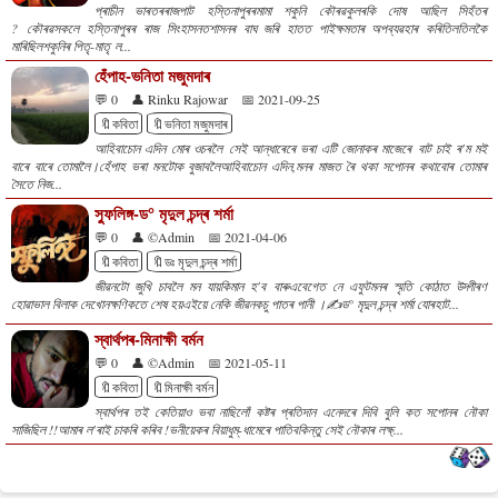
প্ৰাচীন ভাৰতৰৰাজপাট হস্তিনাপুৰৰমামা শকুনি কৌৰৱকুলৰকি দোষ আছিল সিহঁতৰ
? কৌৰৱসকলে হস্তিনাপুৰৰ ৰাজ সিংহাসনতশাসনৰ বাঘ জৰি হাতত পাইক্ষমতাৰ অপব্যৱহাৰ কৰিতিলতিলকৈ
মাৰিছিলশকুনিৰ পিতৃ-মাতৃ ল...
হেঁপাহ-ভনিতা মজুমদাৰ
💬 0
👤 Rinku Rajowar
📅 2021-09-25
🔖কবিতা
🔖ভনিতা মজুমদাৰ
আহিবাচোন এদিন মোৰ ওচৰলৈ সেই আন্ধাৰেৰে ভৰা এটি জোনাকৰ মাজেৰে বাট চাই ৰ'ম মই
বাৰে বাৰে তোমালৈ।হেঁপাহ ভৰা মনটোক বুজাবলৈআহিবাচোন এদিন,মনৰ মাজত ৰৈ থকা সপোনৰ কথাবোৰ তোমাৰ
সৈতে নিজ...
স্ফুলিঙ্গ-ড° মৃদুল চন্দ্ৰ শৰ্মা
💬 0
👤 ©Admin
📅 2021-04-06
🔖কবিতা
🔖ডঃ মৃদুল চন্দ্ৰ শৰ্মা
জীৱনটো জুখি চাবলৈ মন যায়কিমান হ'ব বাৰুএবেগেত নে এফুটমনৰ স্মৃতি কোঠাত উদ্গীৰণ
হোৱাভাল বিলাক দেখোনক্ষণিকতে শেষ হয়এইয়ে নেকি জীৱনকচু পাতৰ পানী ।✍️ড° মৃদুল চন্দ্ৰ শৰ্মা যোৰহাট...
স্বাৰ্থপৰ-মিনাক্ষী বৰ্মন
💬 0
👤 ©Admin
📅 2021-05-11
🔖কবিতা
🔖মিনাক্ষী বৰ্মন
স্বাৰ্থপৰ তই কেতিয়াও ভবা নাছিলোঁ কষ্টৰ প্ৰতিদান এনেদৰে দিবি বুলি কত সপোনৰ নৌকা
সাজিছিল !!আমাৰ ল'ৰাই চাকৰি কৰিব !ভনীয়েকৰ বিয়াধুম্-ধামেৰে পাতিবকিন্তু সেই নৌকাৰ লক্ষ্...