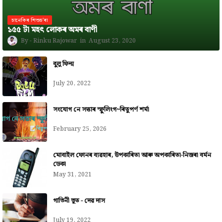
চানেকিৰ শিশুচ'ৰা
১৫৫ টা মহৎ লোকৰ অমৰ বাণী
Rinku Rajowar
August 23, 2020
বুলু ফিল্ম
July 20, 2022
সংযোগ নে সত্তাৰ স্ফুলিংগ~ৰিতুপৰ্ণ শৰ্মা
February 25, 2026
মোবাইল ফোনৰ ব্যৱহাৰ, উপকাৰিতা আৰু অপকাৰিতা-নিজৰা বৰ্মন
ডেকা
May 31, 2021
গাভিনী ভূত - দেৱ দাস
July 19, 2022