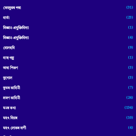
(31)
ফেচবুকৰ পৰা
(23)
বাৰ্তা
(1)
বিজ্ঞান-প্রযুক্তিবিদ্যা
(4)
বিজ্ঞান-প্ৰযুক্তিবিদ্যা
(9)
বোলছবি
(1)
ব্যঙ্গ গল্প
(3)
ভাষা শিকণ
(3)
ভূগোল
(7)
ভূতৰ কাহিনী
(24)
ভ্ৰমণ কাহিনী
(134)
মনৰ কথা
(10)
মহৎ বিচাৰ
(4)
মহৎ লোকৰ বাণী