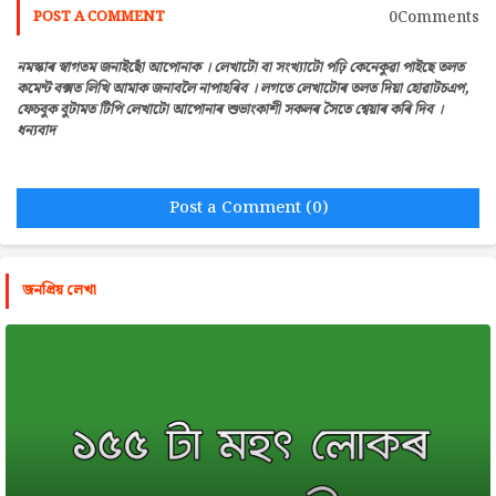
0Comments
POST A COMMENT
নমস্কাৰ স্বাগতম জনাইছোঁ আপোনাক । লেখাটো বা সংখ্যাটো পঢ়ি কেনেকুৱা পাইছে তলত
কমেন্ট বক্সত লিখি আমাক জনাবলৈ নাপাহৰিব । লগতে লেখাটোৰ তলত দিয়া হোৱাটচএপ,
ফেচবুক বুটামত টিপি লেখাটো আপোনাৰ শুভাংকাশী সকলৰ সৈতে শ্বেয়াৰ কৰি দিব ।
ধন্যবাদ
Post a Comment (0)
জনপ্রিয় লেখা