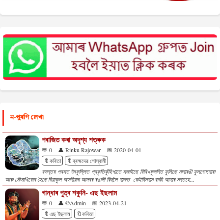
ন-পুৰণি লেখা
পৰাজিত কৰা অদৃশ্য শত্ৰুক
💬 0
👤 Rinku Rajowar
📅 2020-04-01
🔖কবিতা
🔖ব্ৰহ্মদেৱ গোস্বামী
বসন্তৰ পৰসত উৎফুল্লিত প্ৰকৃতিকুঁহিপাতে সজাইছে বিৰিখফুলনিত ফুলিছে নানাৰঙী ফুলভোমোৰা
আৰু মৌমাখিবোৰ হৈছে বিয়াকুল অসমীয়াৰ আদৰৰ ৰঙালী বিহুলৈ মাজত কেইদিনমান বাকী আমাৰ মনতহে...
গান্ধাৰ পুত্ৰ শকুনি- এছ ইছলাম
💬 0
👤 ©Admin
📅 2023-04-21
🔖এছ ইছলাম
🔖কবিতা