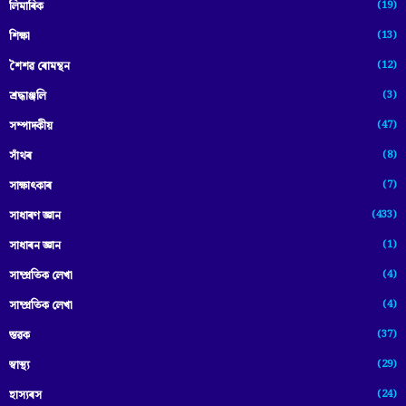
(19)
লিমাৰিক
(13)
শিক্ষা
(12)
শৈশৱ ৰোমন্থন
(3)
শ্ৰদ্ধাঞ্জলি
(47)
সম্পাদকীয়
(8)
সাঁথৰ
(7)
সাক্ষাৎকাৰ
(433)
সাধাৰণ জ্ঞান
(1)
সাধাৰন জ্ঞান
(4)
সাম্প্রতিক লেখা
(4)
সাম্প্ৰতিক লেখা
(37)
স্তৱক
(29)
স্বাস্থ্য
(24)
হাস্যৰস