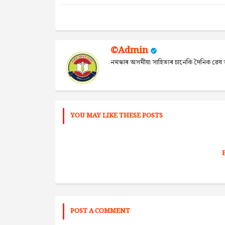
©Admin
নমস্কাৰ অসমীয়া সাহিত্যৰ চানেকি দৈনিক ৱ
YOU MAY LIKE THESE POSTS
POST A COMMENT