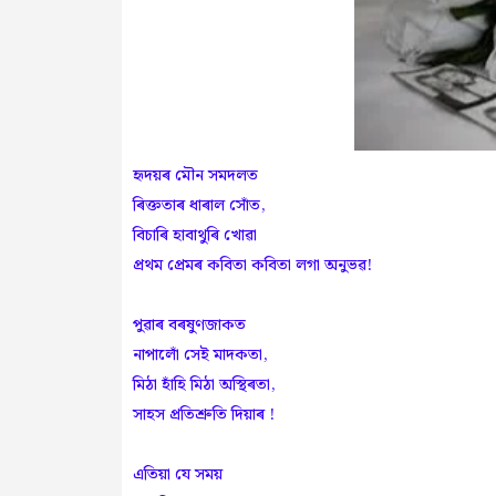
হৃদয়ৰ মৌন সমদলত
ৰিক্ততাৰ ধাৰাল সোঁত,
বিচাৰি হাবাথুৰি খোৱা
প্ৰথম প্ৰেমৰ কবিতা কবিতা লগা অনুভৱ!
পুৱাৰ বৰষুণজাকত
নাপালোঁ সেই মাদকতা,
মিঠা হাঁহি মিঠা অস্থিৰতা,
সাহস প্ৰতিশ্ৰুতি দিয়াৰ !
এতিয়া যে সময়