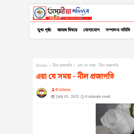
মুখ্য পৃষ্ঠা
আমাৰ বিষয়ে
যোগাযোগ
সম্পাদনা সমিতি
Home
নীল প্ৰজাপতি
এয়া যে সময় - নীল প্ৰজাপতি
এয়া যে সময় - নীল প্ৰজাপতি
©Admin
person
July 05, 2023
0 minute read