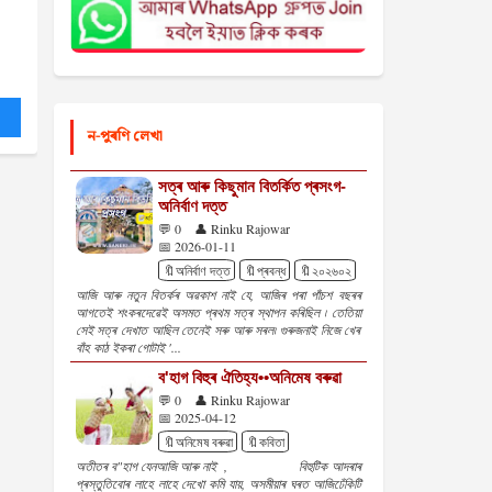
ন-পুৰণি লেখা
সত্ৰ আৰু কিছুমান বিতৰ্কিত প্ৰসংগ-
অনিৰ্বাণ দত্ত
💬 0
👤 Rinku Rajowar
📅 2026-01-11
🔖অনিৰ্বাণ দত্ত
🔖প্ৰবন্ধ
🔖২০২৬০২
আজি আৰু নতুন বিতৰ্কৰ অৱকাশ নাই যে, আজিৰ পৰা পাঁচশ বছৰৰ
আগতেই শংকৰদেৱেই অসমত প্ৰথম সত্ৰ স্থাপন কৰিছিল ৷ তেতিয়া
সেই সত্ৰ দেখাত আছিল তেনেই সৰু আৰু সৰল৷ গুৰুজনাই নিজে খেৰ
বাঁহ কাঠ ইকৰা গোটাই '...
ব'হাগ বিহুৰ ঐতিহ্য••অনিমেষ বৰুৱা
💬 0
👤 Rinku Rajowar
📅 2025-04-12
🔖অনিমেষ বৰুৱা
🔖কবিতা
অতীতৰ ব"হাগ যেনআজি আৰু নাই , বিহুটিক আদৰাৰ
প্ৰস্তুতিবোৰ লাহে লাহে দেখো কমি যায়, অসমীয়াৰ ঘৰত আজিঢেঁকিটি