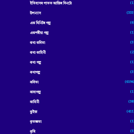
(1
ইতিহাসৰ পাতত আজিৰ দিনটো
(333
উপন্যাস
(6
এক মিনিটৰ গল্প
(1
একশৰীয়া গল্প
(3
কথা কবিতা
(2
কথা কাহিনী
(1
কথা গল্প
(3
কথাগল্প
(6194
কবিতা
(1
কাব্যগল্প
(38
কাহিনী
(411
কুইজ
(1
কৃতজ্ঞতা
(3
কৃষি