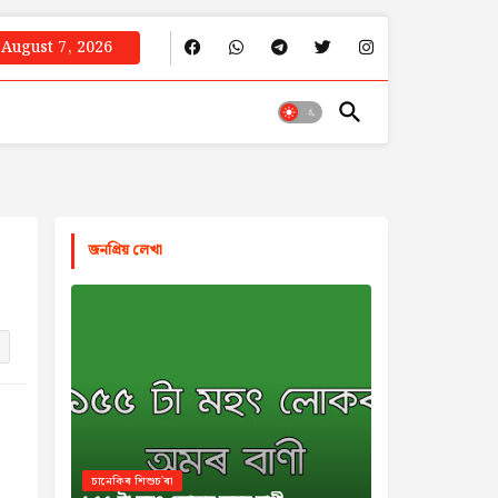
August 7, 2026
জনপ্রিয় লেখা
চানেকিৰ শিশুচ'ৰা