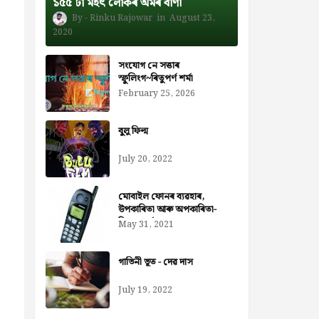
১৫৫ টা মহৎ লোকৰ অমৰ বাণী
Rinku Rajowar
August 23,
2020
সংযোগ নে সত্তাৰ
স্ফুলিংগ~ৰিতুপৰ্ণ শৰ্মা
February 25, 2026
বুলু ফিল্ম
July 20, 2022
মোবাইল ফোনৰ ব্যৱহাৰ,
উপকাৰিতা আৰু অপকাৰিতা-
নিজৰা বৰ্মন ডেকা
May 31, 2021
গাভিনী ভূত - দেৱ দাস
July 19, 2022