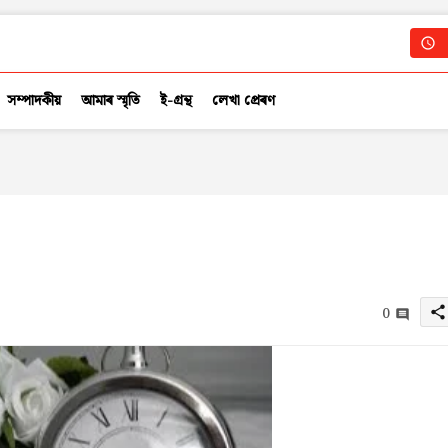
সম্পাদকীয়
আমাৰ স্মৃতি
ই-গ্ৰন্থ
লেখা প্ৰেৰণ
0
share