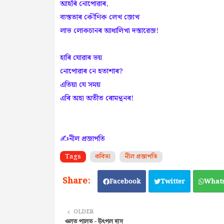
আহৰি নোপোৱাৰ,
ব্যস্ততাৰ কৌণিক লেখ জোখ
লাভ লোকচানৰ আধালিখা দস্তাৱেজ!
হাৰি যোৱাৰ ভয়
নোপোৱাৰ নে হতাশাৰ?
এতিয়া যে সময়
এৰি অহা অতীত ৰোমন্থনৰ!
✍️নীল প্ৰজাপতি
Tags
কবিতা
নীল প্ৰজাপতি
Facebook
Twitter
What
OLDER
ওলত পালত - উৎপল দাস