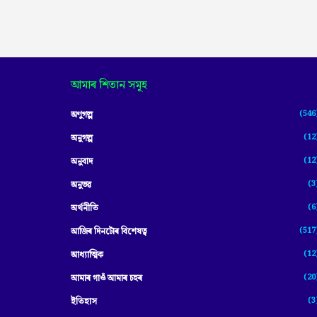
আমাৰ শিতান সমূহ
(546
অণুগল্প
(12
অনুগল্প
(12
অনুবাদ
(3
অনুভৱ
(6
অৰ্থনীতি
(517
আজিৰ দিনটোৰ বিশেষত্ব
(12
আধ্যাত্মিক
(20
আমাৰ গাওঁ আমাৰ চহৰ
(3
ইতিহাস