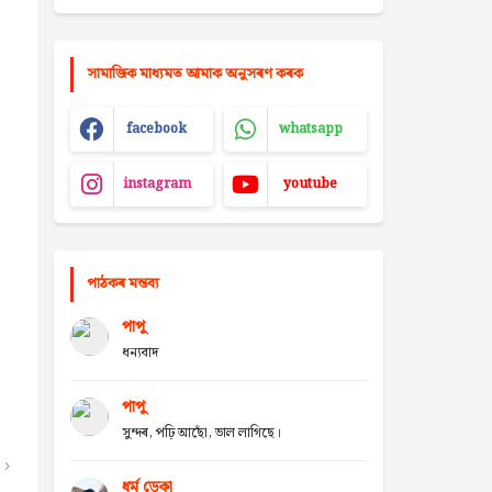
সামাজিক মাধ্যমত আমাক অনুসৰণ কৰক
facebook
whatsapp
instagram
youtube
পাঠকৰ মন্তব্য
পাপু
ধন্যবাদ
পাপু
সুন্দৰ, পঢ়ি আছোঁ, ভাল লাগিছে।
ধৰ্ম ডেকা