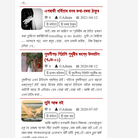
হে...
এগৰাকী ধৰ্ষিতাৰ মনৰ কথা-বৰষা ঠাকুৰ
💬 0
👤 ©Admin
📅 2021-04-12
🔖কবিতা
🔖বৰষা ঠাকুৰ
আই মোৰ মন আছিল অ !পৃথিৱীৰ বহু ঠাইত ভ্ৰমণ
কৰা তুমিতো জানিছিলাই travelling is my hobby .তুমি যে কৈছিলা
--- ভালদৰে পঢ়া, ভাল মানুহ হোৱা , ভাল চাকৰি কৰিবা , নিজ ইচ্ছাৰে
চলিবা ।ন...
নুমলীগড় পিঠালি পুখুৰীৰ ৰহস্য উদঘাটন
(খণ্ড-০১)
💬 0
👤 ©Admin
📅 2020-08-12
🔖দুলাল ৰবিদাস
🔖নুমলীগড় পিঠালি পুখুৰীৰ ৰহস্য উদঘাটন
🔖প্ৰবন্ধ
নুমলীগড় এখন ইতিহাস প্ৰসিদ্ধ ঠাই ৷ গতিকে নুমলীগড়ত এনে বহুতো
গুৰুত্বপূৰ্ণ ঠাই আছে যিবোৰ ঠাইৰ বহুতো ইতিহাস নাইবা ৰহস্যময়
কাহিনী আছে যি এতিয়াও ভেদ হোৱা নাই হোৱা নাই ৷ আজি মই তেনে
এখন ঠাইৰ কথা ...
তুমি আৰু মই
💬 0
👤 ©Admin
📅 2020-07-05
🔖কবিতা
🔖পূজা নাথ
আজি বহুদিনে হলআমি ইজনে সিজনক নেদেখাচকুত
চকু থৈ হাজাৰ সপোন সিঁচা তথাপি অনুভৱ বোৰ কমি যোৱা নাই ৷এই যে
মৰম নামৰ সাগৰখনতদুয়ো একেলগে উটি ভাঁহি ফুৰা,ঢৌ বোৰে খুন্দা মাৰি
হেতালি খেলা ৷তাকে চা...