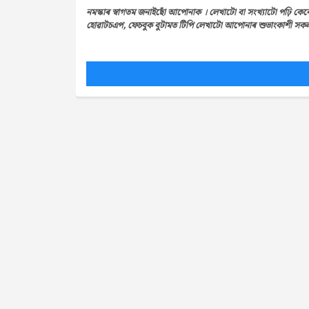
নমস্কাৰ স্বাগতম জনাইছোঁ আপোনাক । লেখাটো বা সংখ্যাটো পঢ়ি কেন
হোৱাটচএপ, ফেচবুক বুটামত টিপি লেখাটো আপোনাৰ শুভাংকাশী সকলৰ 