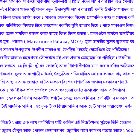
মৰিক শক্তিয়ে পুঁজিবাদী দূৰ্নীতিগ্ৰস্ত এষ্টাডো নভো শাসন ব্যৱস্থাৰ অন্ত পেলাই
নেচন বিপ্লৱৰ পাছত পৰ্টুগালৰ নতুন উদাৰমুখী শাসন ব্যৱস্থাই পূৰণি উপনিবেশবাদৰ অন
াবে চীনৰ হাতত অৰ্পণ কৰে ৷ মাকাও চহৰখনক বিশেষ প্ৰশাসনিক অঞ্চল ঘোষণা কৰ
বানিজ্যিক বিষয়ত চীনে হস্তক্ষেপ নকৰিব বুলি আশ্বাস দিছে ৷ পাছে মাকাওৰ নিজা
সাংবিধানিক আৰু সামৰিক ৰক্ষাৰ কৱচ আছে কিন্ত চীনৰ হাতত ৷ মাকাওলৈ যাবলৈ ভাৰতীয়
মুদ্ৰা, পটাকা ( Macaunese Pataca, MOP) মূল্য ভাৰতীয় মুদ্ৰাৰ তুলনাত বহ
ষিণ সাগৰৰ উপকূলৰ উপদ্বীপ মাকাও ত উপস্থিত হৈয়েই ৰোমাঞ্চিত হৈ পৰিছিলো ৷
ণীয় মাকাও চহৰখনৰ সৌন্দৰ্য্যত মই এক প্ৰকাৰ মোহাচ্ছন্ন হৈ পৰিছিল ৷ উৰণীয়া
লগতে ১২ কি:মি: দূৰৈৰ কোটাই আৰু টাইপা দ্বীপলৈ যাত্রা কৰাৰ বৰ্ণিল অভিজ্ঞত
ায়বোৰ ক্রূজ আৰু গাড়ী মটৰেই বৈদ্যুতিক শক্তি চালিত হোৱাৰ কাৰণে বায়ু আৰু শ
, টেক্সি আস্থান আৰু জাহাজ ঘাটত মাকাও বিশেষ প্ৰশাসনিক অঞ্চল চৰকাৰৰ পৰ্য্যটন
ৈ থাকে ৷ পৰ্য্যটকৰ প্ৰতি তেওঁলোকে আগবঢ়োৱা সৌজন্যতাবোধ আৰু আতিথ্যতা
ত চহৰখনৰ বিভিন্ন আকৰ্ষণীয় পৰ্য্যটন কেন্দ্ৰ মাকাও মিনাৰ, ভেনিছীয়ান মাকাও, 
 টাই সামৰিক মন্দিৰ , হং কুঙ টাও জিয়াম মন্দিৰ আৰু চেন্ট প'লৰ ভগ্নাৱশেষ দৰ্শন
জৰ্ট ৷ প্ৰায় এক লাখ বৰ্গ মিটাৰ মাটি কালিৰ এই ৰিজৰ্টখনত মুঠতে তিনি হেজাৰ
জুৱাৰ টেবুল আৰু পোন্ধৰ হেজাৰজনৰ জুৱাৰীৰ বাবে আসনৰ ব্যৱস্থা আছে ৷ ২০০