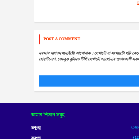
POST A COMMENT
নমস্কাৰ স্বাগতম জনাইছোঁ আপোনাক । লেখাটো বা সংখ্যাটো পঢ়ি কেন
হোৱাটচএপ, ফেচবুক বুটামত টিপি লেখাটো আপোনাৰ শুভাংকাশী সকলৰ 
আমাৰ শিতান সমূহ
(546
অণুগল্প
(12
অনুগল্প