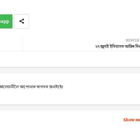
sapp
NEWER
২৭ জুলাই ইতিহাসত আজিৰ দি
েব আলোচনীলৈ আপোনাক স্বাগতম জনাইছোঁ
Show m