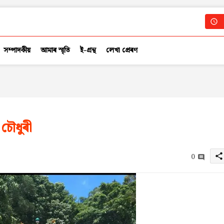
সম্পাদকীয়
আমাৰ স্মৃতি
ই-গ্ৰন্থ
লেখা প্ৰেৰণ
 চৌধুৰী
0
share