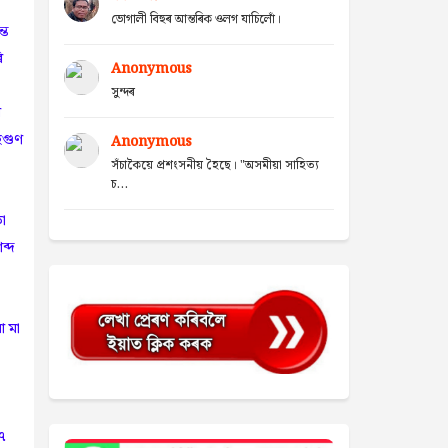
ভোগালী বিহুৰ আন্তৰিক ওলগ যাচিলোঁ।
্ত
ি
Anonymous
সুন্দৰ
ৰ
ুগুণ
Anonymous
সঁচাকৈয়ে প্ৰশংসনীয় হৈছে। "অসমীয়া সাহিত্য
চ...
া
ব্দ
আ মা
৭