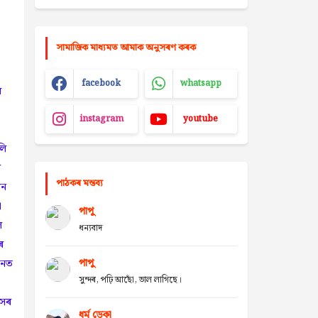
সামাজিক মাধ্যমত আমাক অনুসৰণ কৰক
facebook
whatsapp
ব
instagram
youtube
লি
ৰ
পাঠকৰ মন্তব্য
খন
া
পাপু
ে
ধন্যবাদ
ৰ
খনত
পাপু
সুন্দৰ, পঢ়ি আছোঁ, ভাল লাগিছে।
াসৰ
ধৰ্ম ডেকা