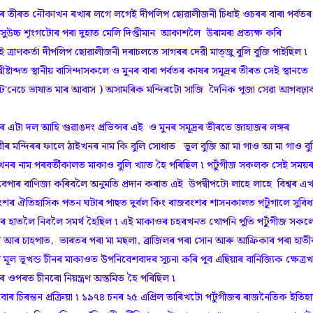
 সমূদ্ৰৰ তীৰত নৌকাখন ৰখাৰ লগে লগেই দীপলিপ ছোৱালীজনী চিধাই ওচৰৰ বাৰা পৰ্বতৰ
 সুউচ্চ শৃংগটোৰ পৰা দুহাত মেলি দিপ্তীমান আকাশলৈ উৰামৰা প্ৰত্যক্ষ কৰি
ই ত্ৰাণকৰ্তা দীপলিপ ছোৱালীজনী দৰাচলতে সাগৰৰ দেৱী মাত্জু বুলি বুজি পাইছিল ৷
্দত স্থানীয় বাসিন্দাসকলে ও মুনৰ বাৰা পৰ্বতৰ কাষৰ সমূদ্ৰৰ তীৰত সেই স্থানতে
েন্ট'নেচে ভাষাত মাৰ আবাস ) অসামৰিক মন্দিৰটো সাজি দৈনিক পূজা সেৱা আগবঢ়া
 এটা দল আহি গুৱাঙদং প্ৰভিন্সৰ এই ও মুনৰ সমূদ্ৰৰ তীৰতে জাহাজৰ লঙ্গৰ
েৱীৰ মন্দিৰৰ ফালে ঠাইখনৰ নাম কি বুলি সোধাত ভূল বুজি আ মা গাও আ মা গাও বু
ৰ নাম পৰবৰ্তীকালত মাকাও বুলি খ্যাত হৈ পৰিছিল ৷ পৰ্টুগীজ সকলক সেই সময়
 বেপাৰ বাণিজ্য কৰিবলৈ অনুমতি প্ৰদান কৰাত এই উপদ্বীপটো লাহে লাহে বিশ্বৰ এ
জবংশৰ ঐতিহাসিক পতন ঘটাৰ পাছত দুৰ্বল কিং ৰাজবংশৰ শাসনকালত পৰ্টুগালে সুবিধ
াৱে নিজৰ হাতলৈ নিবলৈ সমৰ্থ হৈছিল ৷ এই মাকাওৰ চহৰখনত খোপনি পুতি পৰ্টুগীজ সকল
চম আৰ চাহপাত, ভাৰতৰ পৰা মা মছলা, ব্ৰাজিলৰ পৰা সোন আৰু আফ্ৰিকাৰ পৰা হাতী
মূল ভূখন্ড চীনৰ মাকাওত উপনিবেশবাদৰ সূচনা কৰি পূব এছিয়াৰ বানিজ্যিক ক্ষেত্ৰ
পৰত চীনৰো নিয়ন্ত্ৰণ অস্তমিত হৈ পৰিছিল ৷
চিৰন্তন প্ৰক্ৰিয়া ৷ ১৯৭৪ চনৰ ২৫ এপ্ৰিল তাৰিখটো পৰ্টুগীজৰ ৰাজনৈতিক ইতিহ