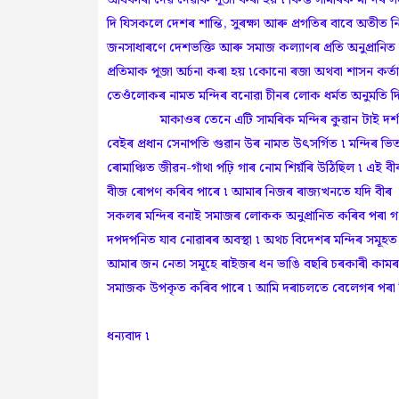
দি যিসকলে দেশৰ শান্তি, সুৰক্ষা আৰু প্ৰগতিৰ বাবে অতীত ন
জনসাধাৰণে দেশভক্তি আৰু সমাজ কল্যাণৰ প্ৰতি অনুপ্ৰা
প্ৰতিমাক পূজা অৰ্চনা কৰা হয় ৷কোনো ৰজা অথবা শাসন কৰ্
তেওঁলোকৰ নামত মন্দিৰ বনোৱা চীনৰ লোক ধৰ্মত অনুমতি দিয
মাকাওৰ তেনে এটি সামৰিক মন্দিৰ কুৱান টাই দৰ্শন কৰ
বেইৰ প্ৰধান সেনাপতি গুৱান উৰ নামত উৎসৰ্গিত ৷ মন্দিৰ ভ
ৰোমাঞ্চিত জীৱন-গাঁথা পঢ়ি গাৰ নোম শিয়ঁৰি উঠিছিল ৷ এই ব
বীজ ৰোপণ কৰিব পাৰে ৷ আমাৰ নিজৰ ৰাজ্যখনতে যদি বীৰ 
সকলৰ মন্দিৰ বনাই সমাজৰ লোকক অনুপ্ৰানিত কৰিব পৰা গ'ল
দপদপনিত যাব নোৱাৰৰ অবস্থা ৷ অথচ বিদেশৰ মন্দিৰ সমূহত দ
আমাৰ জন নেতা সমূহে ৰাইজৰ ধন ভাঙি বছৰি চৰকাৰী কামৰ
সমাজক উপকৃত কৰিব পাৰে ৷ আমি দৰাচলতে বেলেগৰ পৰা 
ধন্যবাদ ৷