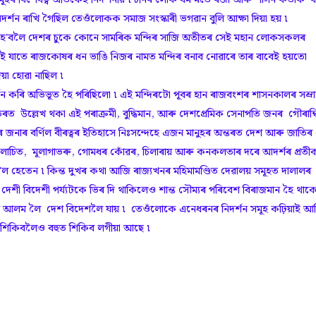
িদৰ্শন ৰাখি গৈছিল তেওঁলোকক সমাজ সংস্কাৰী ভগৱান বুলি আক্ষা দিয়া হয় ৷
নিত হ'বলৈ দেশৰ চুকে কোনে সামৰিক মন্দিৰ সাজি অতীতৰ সেই মহান লোকসকলৰ
তাই যাতে ৰাজকোষৰ ধন ভাঙি নিজৰ নামত মন্দিৰ বনাব নোৱাৰে তাৰ বাবেই হয়তো
়া হোৱা নাছিল ৷
ি অভিভূত হৈ পৰিছিলো ৷ এই মন্দিৰটো পূবৰ হান ৰাজবংশৰ শাসনকালৰ সম্ৰা
িতৰত উল্লেখ থকা এই পৰাক্রমী, বুদ্ধিমান, আৰু দেশপ্ৰেমিক সেনাপতি জনৰ গৌৰাম্
ীৰ জনাৰ বৰ্ণিল বীৰত্বৰ ইতিহাসে নিঃসন্দেহে এজন মানুহৰ অন্তৰত দেশ আৰু জাতিৰ প
লাচিত, মূলাগাভৰু, গোমধৰ কোঁৱৰ, চিলাৰায় আৰু কনকলতাৰ দৰে আদৰ্শৰ প্ৰতী
 হেতেন ৷ কিন্ত দুখৰ কথা আজি ৰাজ্যখনৰ মহিমামণ্ডিত দেৱালয় সমূহত দালালৰ
েশী বিদেশী পৰ্য্যটকে ভিৰ দি থাকিলেও শান্ত সৌম্যৰ পৰিবেশ বিৰাজমান হৈ থাকে
 আলম লৈ দেশ বিদেশলৈ যায় ৷ তেওঁলোকে এনেধৰনৰ নিদৰ্শন সমূহ কঢ়িয়াই আ
শিকিবলৈও বহুত শিকিব লগীয়া আছে ৷