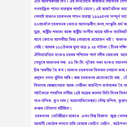
এটা অবিস্মৰণীয় দিন ৷ এই দিনটোতে ৰাজধানী লিচবনত দেশখনৰ সা
গনতান্ত্ৰিক শাসন ব্যৱস্থাৰ পাতনি মেলে ৷ এই ৰাজনৈতিক কাৰ্
পেলাই মাকাও চহৰখনৰ শাসন ব্যৱস্থা ১৯৯৯চনত সম্পূৰ্ণ ভ
৫০বচৰলৈ চহৰখনৰ কোনো আভ্যন্তৰীণ,কলা,সংস্কৃতি,ধৰ্ম আৰু 
মূদ্ৰা, ৰাষ্ট্ৰীয় পতাকা আৰু ৰাষ্ট্ৰীয় সংগীত আছে যদিও 
বাবে কোনো আগতীয়া ভিছা লোৱাৰো প্ৰয়োজন নাই ৷ মাকাওৰ 
বেছি ৷ আমাৰ ১০০টকাৰ মূল্য মাত্র ৯.২৪ পটাকা ৷ চীনৰ দক্
ঐতিহ্যমণ্ডিত হংকঙ চহৰৰ পশ্চিমত পাৰ্ল নদীৰ মোহনাৰ আকৰ্ষ
সেতুৰে মাকাওৰ পৰা ৫৫ কি:মি: দূৰৈত থকা হংকঙ মহানগৰৰ 
চিৰ স্মৰণীয় হৈ ৰ'ব ৷ মাকাও চহৰখনৰ ভিতৰত চলাচল কৰা প্ৰ
প্ৰদূষণ নগন্য বুলিব পাৰি ৷ স্বচ্চ চহৰখনৰ প্ৰত্যেকটো বাছ 
বিভাগৰ স্বেচ্ছাসেৱক আৰু সেৱীকা অহৰ্নিশে কৰ্তব্যৰত হ
সচাঁকৈয়ে শলাগিব লগীয়া ৷এই যাত্রাৰ কালত তিনি দিনৰ ভিতৰ
গাও মন্দিৰ, কুন লাম ( অৱলোকিতেশ্বৰ) বৌদ্ধ মন্দিৰ, কুৱান
কৰাৰ সৌভাগ্য ঘটিছিল ৷
চহৰখনৰ ভেনিছীয়ান মাকাও এখন বিশ্ব বিশ্ৰুত জুৱা খেলৰ ৰি
আবাসী কোঠাৰ লগতে চাৰি হেজাৰ কেচিন' মেচিন , আঠশখন 