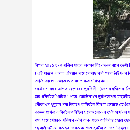
বিগত ২০১৯ চনৰ এপ্ৰিল মাহত অবসৰ বিনোদনৰ বাবে দেশী ব
৷ এই যাত্রাৰ কালত এছিয়াৰ লজ ভেগাছ বুলি খ্যাত ঠাইখনৰ 
আজি আপোনালোকক অৱগত কৰাব বিচাৰিম ৷
কেইবাশ বছৰ আগত জংগ্ও ( পুৰণি চীন )দেশৰ দক্ষিণৰ জিউ
মাছ ধৰিবলৈ গৈছিল ৷ পাছে সেইদিনাখন দুৰ্ভাগ্যবশত মাছমৰী
নৌকাখন ধুমুহাৰ পৰা নিয়ন্ত্ৰণ কৰিবলৈ বিফল হোৱাত তে
কাতৰ প্ৰাৰ্থনা কৰিবলৈ ধৰিছিল ৷ তেওঁলোকৰ সেই প্ৰাৰ্থন
বগা সাজ পোচাক পৰিধান কৰি অকস্মাতে আবিৰ্ভাৱ হোৱা ছোৱাল
ছোৱালীজনীয়ে বতাহৰ দেবতাক শান্ত হবলৈ আদেশ দিছিল 