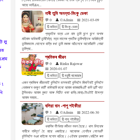
আছে ভাহি&n...
নাৰী তুমি অনন্যা-মিংকু ডেকা
💬 0
👤 ©Admin
📅 2021-03-09
🔖কবিতা
🔖মিংকু ডেকা
প্ৰকৃতিৰ অন্য এক নাম তুমি যুগে যুগে অপাৰ
মহিমাৰ অধিকাৰী তুমিৰ্ধৈয্য, সহ্য সাহসৰ প্ৰতীক তুমিশক্তিৰ অধিষ্ঠাত্ৰী
ট লু
তুমিমমতাৰ দোলেৰে বান্ধি ৰখা তুমি মৰমৰ আঁচলেৰে আকোঁৱালি লোৱা
তুমিপ্ৰা...
বিত
শ্ৰমিকৰ জীৱন
্ৰেম
💬 0
👤 Rinku Rajowar
ক
📅 2020-01-07
🔖কবিতা
🔖ময়ুৰী ৰাজোৱাৰ
এজন শ্ৰমিকৰ জীৱননাই বুলিবলৈ ভাগৰনাই বুলিবলৈ জিৰণিনাই বুলিবলৈ
 ৷
বেমাৰৰ'দ বৰষুণ কাটি কৰিআমি কৰো আমাৰ কামজাৰিএটি কলি দুটি পাত
নি
টুলিভৰাও আমাৰ মুৰত আৰু পিঠিত থকা ঝলি(মোনা)টোএটাই উদ্দেশ্য
আমাৰ সময়ম...
বলিয়া বান -পাপু শইকীয়া
💬 3
👤 ©Admin
📅 2022-06-30
🔖কবিতা
🔖পাপু শইকীয়া
খৰালিৰ শীৰ্ণকায় নদীখন সবল হৈছে। খাল বিলবোৰ
পানীৰে পৰিপূৰ্ণ হৈ মাছে ওজাইছে। আঘোনৰ হেপাঁহৰ সোণগুটি
বুটলিবলৈ গঞা ৰাইজে সপোন ৰচিছে। (এইবাৰ দুডৰামান বেছিকৈ ৰুম