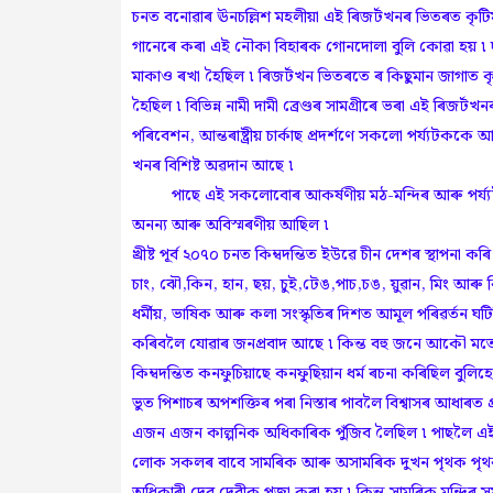
চনত বনোৱাৰ ঊনচল্লিশ মহলীয়া এই ৰিজৰ্টখনৰ ভিতৰত কৃট
গানেৰে কৰা এই নৌকা বিহাৰক গোনদোলা বুলি কোৱা হয় ৷ দৰ
মাকাও ৰখা হৈছিল ৷ ৰিজৰ্টখন ভিতৰতে ৰ কিছুমান জাগাত কৃট
হৈছিল ৷ বিভিন্ন নামী দামী ব্ৰেণ্ডৰ সামগ্ৰীৰে ভৰা এই ৰি
পৰিবেশন, আন্তৰাষ্ট্ৰীয় চাৰ্কাছ প্ৰদৰ্শণে সকলো পৰ্য্যট
খনৰ বিশিষ্ট অৱদান আছে ৷
পাছে এই সকলোবোৰ আকৰ্ষণীয় মঠ-মন্দিৰ আৰু পৰ্য্যটনৰ
অনন্য আৰু অবিস্মৰণীয় আছিল ৷
খ্ৰীষ্ট পূৰ্ব ২০৭০ চনত কিম্বদন্তিত ইউৱে চীন দেশৰ স্থাপ
চাং, ঝৌ,কিন, হান, ছয়, চুই,টেঙ,পাচ,চঙ, য়ুৱান, মি
ধৰ্মীয়, ভাষিক আৰু কলা সংস্কৃতিৰ দিশত আমূল পৰিৱৰ্তন ঘটিছি
কৰিবলৈ যোৱাৰ জনপ্ৰবাদ আছে ৷ কিন্ত বহু জনে আকৌ মতে
কিম্বদন্তিত কনফুচিয়াছে কনফুছিয়ান ধৰ্ম ৰচনা কৰিছিল বুল
ভুত পিশাচৰ অপশক্তিৰ পৰা নিস্তাৰ পাবলৈ বিশ্বাসৰ আধাৰত প্
এজন এজন কাল্পনিক অধিকাৰিক পুঁজিব লৈছিল ৷ পাছলৈ এই পৰ
লোক সকলৰ বাবে সামৰিক আৰু অসামৰিক দুখন পৃথক পৃথক উ
অধিকাৰী দেৱ দেৱীক পূজা কৰা হয় ৷ কিন্ত সামৰিক মন্দিৰ 