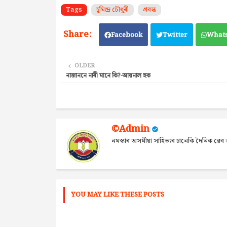
Tags
চুমিন্দ্ৰ চৌধুৰী
প্ৰবন্ধ
Facebook
Twitter
What
OLDER
নাজাননে নাৰী মানে কি?-আয়নাল হক
©Admin
নমস্কাৰ অসমীয়া সাহিত্যৰ চানেকি দৈনিক ৱ
YOU MAY LIKE THESE POSTS