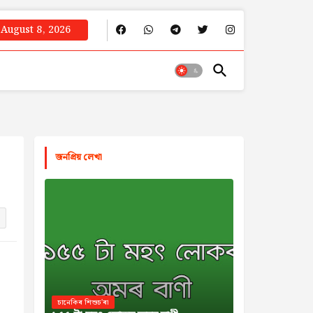
August 8, 2026
জনপ্রিয় লেখা
চানেকিৰ শিশুচ'ৰা