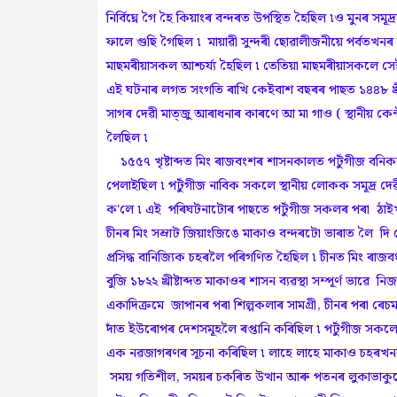
নিৰ্বিঘ্নে গৈ হৈ কিয়াংৰ বন্দৰত উপস্থিত হৈছিল ৷ও মুনৰ
ফালে গুছি গৈছিল ৷ মায়াৱী সুন্দৰী ছোৱালীজনীয়ে পৰ্বতখনৰ
মাছমৰীয়াসকল আশ্চৰ্য্য হৈছিল ৷ তেতিয়া মাছমৰীয়াসকলে সে
এই ঘটনাৰ লগত সংগতি ৰাখি কেইবাশ বছৰৰ পাছত ১৪৪৮ খ্ৰীষ্টাব
সাগৰ দেৱী মাত্জু আৰাধনাৰ কাৰণে আ মা গাও ( স্থানীয় ক
লৈছিল ৷
১৫৫৭ খৃষ্টাব্দত মিং ৰাজবংশৰ শাসনকালত পৰ্টুগীজ বনিকৰ
পেলাইছিল ৷ পৰ্টুগীজ নাবিক সকলে স্থানীয় লোকক সমূদ্ৰ দ
ক'লে ৷ এই পৰিঘটনাটোৰ পাছতে পৰ্টুগীজ সকলৰ পৰা ঠাইখন
চীনৰ মিং সম্ৰাট জিয়াংজিঙে মাকাও বন্দৰটো ভাৰাত লৈ দি
প্ৰসিদ্ধ বানিজ্যিক চহৰলৈ পৰিগণিত হৈছিল ৷ চীনত মিং ৰা
বুজি ১৮২২ খ্ৰীষ্টাব্দত মাকাওৰ শাসন ব্যৱস্থা সম্পূৰ্ণ ভ
একাদিক্রমে জাপানৰ পৰা শিল্পকলাৰ সামগ্ৰী, চীনৰ পৰা ৰে
দাঁত ইউৰোপৰ দেশসমূহলৈ ৰপ্তানি কৰিছিল ৷ পৰ্টুগীজ সকলে 
এক নৱজাগৰণৰ সূচনা কৰিছিল ৷ লাহে লাহে মাকাও চহৰখনৰ ও
সময় গতিশীল, সময়ৰ চকৰিত উত্থান আৰু পতনৰ লুকাভাকুবোৰ 