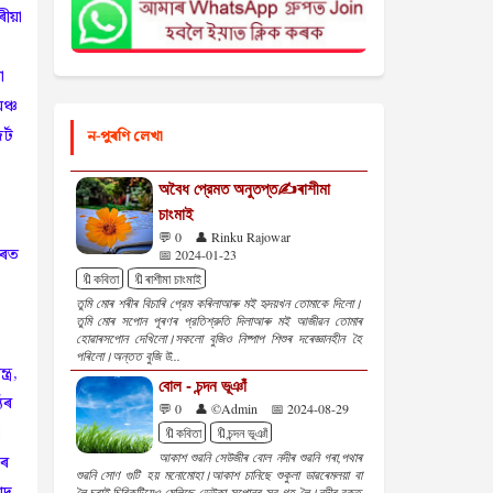
ীয়া
া
ঞ্চ
্ট
ন-পুৰণি লেখা
অবৈধ প্রেমত অনুতপ্ত✍️ৰাশীমা
চাংমাই
💬 0
👤 Rinku Rajowar
ছৰত
📅 2024-01-23
🔖কবিতা
🔖ৰাশীমা চাংমাই
তুমি মোৰ শৰীৰ বিচাৰি প্রেম কৰিলাআৰু মই হৃদয়খন তোমাকে দিলো।
তুমি মোৰ সপোন পূৰণৰ প্রতিশ্রুতি দিলাআৰু মই আজীৱন তোমাৰ
হোৱাৰসপোন দেখিলো।সকলো বুজিও নিষ্পাপ শিশুৰ দৰেজ্ঞানহীন হৈ
পৰিলো।অন্তত বুজি উ...
ত্ৰ,
বোল - চন্দন ভূঞাঁ
যৰ
💬 0
👤 ©Admin
📅 2024-08-29
ী
🔖কবিতা
🔖চন্দন ভূঞাঁ
আকাশ শুৱনি সেউজীৰ বোল নদীৰ শুৱনি গৰা,পথাৰ
িৰ
শুৱনি সোণ গুটি হয় মনোমোহা।আকাশ চানিছে শুকুলা ডাৱৰেমলয়া বা
াদ
লৈ,চৰাই চিৰিকটিয়েও মেলিছে ডেউকা সপোনৰ স্ব-গৃহ লৈ।নদীৰ বুকুত