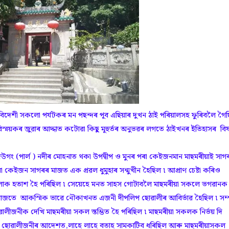
িদেশী সকলো পৰ্যটকৰ মন পছন্দৰ পূব এছিয়াৰ দুখন ঠাই পৰিয়ালসহ ফুৰিবলৈ গৈ
বিস্ময়কৰ জুৱাৰ আদ্দাত কটোৱা কিছু মূহুৰ্তৰ অনুভৱৰ লগতে ঠাইখনৰ ইতিহাসৰ বিষ
গং (পাৰ্ল ) নদীৰ মোহনাত থকা উপদ্বীপ ও মুনৰ পৰা কেইজনমান মাছমৰীয়াই সাগ
য়া কেইজন সাগৰৰ মাজত এক প্ৰৱল ধুমুহাৰ সন্মুখীন হৈছিল ৷ আপ্ৰাণ চেষ্টা কৰিও
ওঁলোক হতাশ হৈ পৰিছিল ৷ সেয়েহে মনত সাহস গোটাবলৈ মাছমৰীয়া সকলে ভগৱানক
াৰ মাজতে আকস্মিক ভাৱে নৌকাখনত এজনী দীপলিপ ছোৱালীৰ আবিৰ্ভাৱ হৈছিল ৷ সম্পূ
ীজনীক দেখি মাছমৰীয়া সকল স্তম্ভিত হৈ পৰিছিল ৷ মাছমৰীয়া সকলক নিৰ্ভয় দি
৷ ছোৱালীজনীৰ আদেশত,লাহে লাহে বতাহ সামকাটিব ধৰিছিল আৰু মাছমৰীয়াসকল