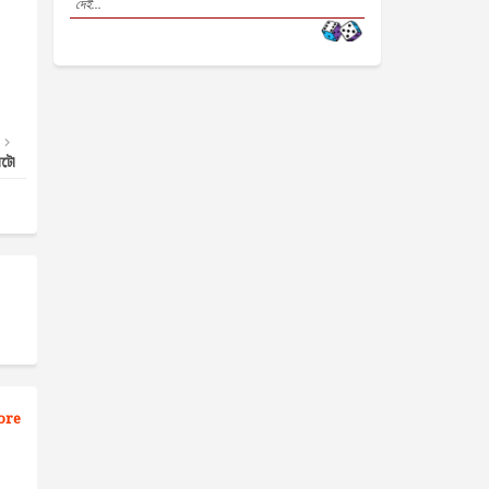
দেই...
নটো
ore