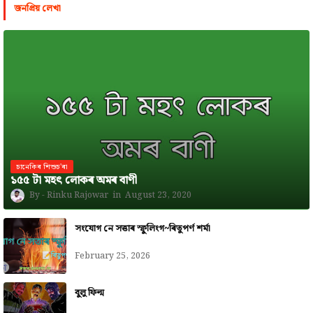
জনপ্রিয় লেখা
চানেকিৰ শিশুচ'ৰা
১৫৫ টা মহৎ লোকৰ অমৰ বাণী
Rinku Rajowar
August 23, 2020
সংযোগ নে সত্তাৰ স্ফুলিংগ~ৰিতুপৰ্ণ শৰ্মা
February 25, 2026
বুলু ফিল্ম