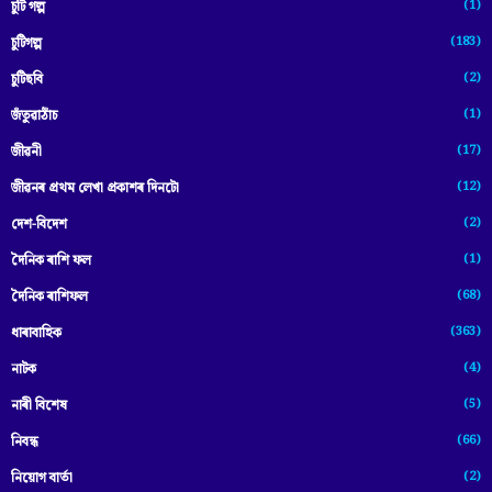
(1)
চুটি গল্প
(183)
চুটিগল্প
(2)
চুটিছবি
(1)
জঁতুৱাঠাঁচ
(17)
জীৱনী
(12)
জীৱনৰ প্ৰথম লেখা প্ৰকাশৰ দিনটো
(2)
দেশ-বিদেশ
(1)
দৈনিক ৰাশি ফল
(68)
দৈনিক ৰাশিফল
(363)
ধাৰাবাহিক
(4)
নাটক
(5)
নাৰী বিশেষ
(66)
নিবন্ধ
(2)
নিয়োগ বাৰ্তা