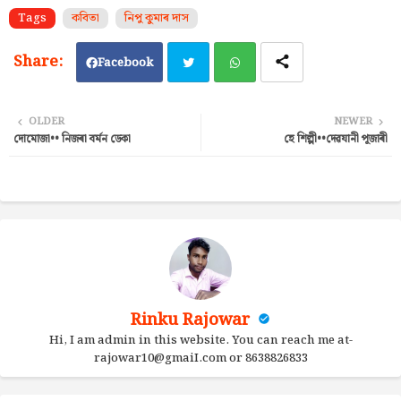
Tags
কবিতা
নিপু কুমাৰ দাস
Facebook
Twi
Wh
OLDER
NEWER
দোমোজা•• নিজৰা বৰ্মন ডেকা
হে শিল্পী••দেৱযানী পূজাৰী
tter
ats
ap
p
Rinku Rajowar
Hi, I am admin in this website. You can reach me at-
rajowar10@gmaiI.com or 8638826833