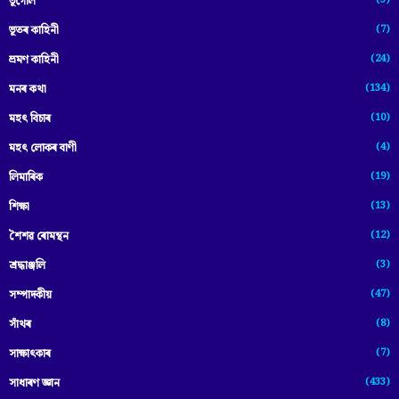
(3)
ভূগোল
(7)
ভূতৰ কাহিনী
(24)
ভ্ৰমণ কাহিনী
(134)
মনৰ কথা
(10)
মহৎ বিচাৰ
(4)
মহৎ লোকৰ বাণী
(19)
লিমাৰিক
(13)
শিক্ষা
(12)
শৈশৱ ৰোমন্থন
(3)
শ্ৰদ্ধাঞ্জলি
(47)
সম্পাদকীয়
(8)
সাঁথৰ
(7)
সাক্ষাৎকাৰ
(433)
সাধাৰণ জ্ঞান