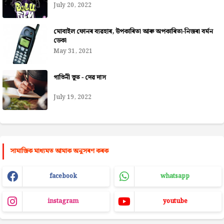
July 20, 2022
মোবাইল ফোনৰ ব্যৱহাৰ, উপকাৰিতা আৰু অপকাৰিতা-নিজৰা বৰ্মন
ডেকা
May 31, 2021
গাভিনী ভূত - দেৱ দাস
July 19, 2022
সামাজিক মাধ্যমত আমাক অনুসৰণ কৰক
facebook
whatsapp
instagram
youtube