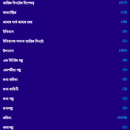
(517)
আজিৰ দিনটোৰ বিশেষত্ব
(12)
আধ্যাত্মিক
(20)
আমাৰ গাওঁ আমাৰ চহৰ
(3)
ইতিহাস
(1)
ইতিহাসৰ পাতত আজিৰ দিনটো
(333)
উপন্যাস
(6)
এক মিনিটৰ গল্প
(1)
একশৰীয়া গল্প
(3)
কথা কবিতা
(2)
কথা কাহিনী
(1)
কথা গল্প
(3)
কথাগল্প
(6194)
কবিতা
(1)
কাব্যগল্প