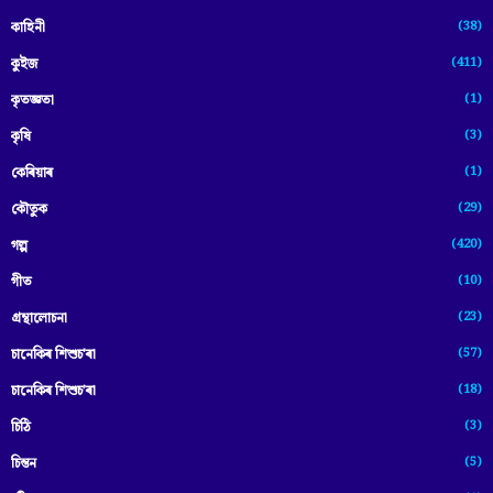
(38)
কাহিনী
(411)
কুইজ
(1)
কৃতজ্ঞতা
(3)
কৃষি
(1)
কেৰিয়াৰ
(29)
কৌতুক
(420)
গল্প
(10)
গীত
(23)
গ্ৰন্থালোচনা
(57)
চানেকিৰ শিশুচ'ৰা
(18)
চানেকিৰ শিশুচ’ৰা
(3)
চিঠি
(5)
চিন্তন