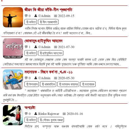
জীৱন কি জীয়া ফাঁকি-নীল প্ৰজাপতি
💬 0
👤 ©Admin
📅 2022-09-15
🔖কবিতা
🔖নীল প্ৰজাপতি
গভীৰ নিশাৰ সপোন যিদিনা ভাঙিব,নায়ক নায়িকা সিদিনা তোমাৰ বাবে অচিনা হ'ব, সিদিনা সঁচাৰ মূল্য
গণিহায়ৰাণ হ'বা ! মোবাৰক হৌ এই জীৱনমিছা হৈ ৰ'ব ! ঘনাই অচেতন হ'বা , কিম...
ভোকাতুৰ-ছাইফুদ্দিন আহমেদ
💬 1
👤 ©Admin
📅 2021-07-30
🔖কবিতা
🔖ছাইফুদ্দিন আহমেদ
মই বৰ ভোকাতুৰ দেজ্ঞানৰ ভোক মোৰ অনন্ত অনাদি কালৰ ৷এই ভোক মোৰ কিয় যেনিমিটে
কেতিয়াও?সকলোতে জ্ঞানৰপোহৰ বিচাৰি ফুৰা মই আজি শূন্যঃতান !গুৰু পূৰ্ণিমাত আজি মোৰ গুৰুৰে চৰণতসেৱাৰ...
মহানায়ক - মিছন কৰ'না ,খণ্ড -১১
💬 0
👤 ©Admin
📅 2020-05-30
🔖উপন্যাস
🔖ধাৰাবাহিক
🔖ভাস্কৰ কায়স্থ
🔖মহানায়ক
" মহানায়ক " ধাৰাবাহিক ত কাহিনী এতিয়ালৈকে - মহানায়ক বুহানৰ মেডিকেল কলেজত প্ৰৱেশ
কৰি কৰ'নাৰ উৎপত্তি হোৱা ঠাইত অনুসন্ধান কৰি শেষত ভাইৰাছ টো প্ৰাপ্ত কৰি উভতি আহোতে চীনা পুলিচৰ লগত
মুখামুখি হৈ ...
অপচেষ্টা
💬 0
👤 Rinku Rajowar
📅 2020-01-16
🔖কবিতা
🔖সৌৰভ কুমাৰ বৰুৱা
সিহঁতৰ চাপ, অস্পৃশ্য আৰু বঞ্চনাৰ বাসনাইআজি মোক ধৰ্ষণ কৰে । পৰিতৃপ্তিৰ