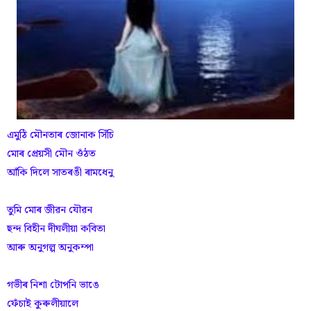
এমুঠি মৌনতাৰ জোনাক সিঁচি
মোৰ প্ৰেয়সী মৌন ওঁঠত
আঁকি দিলে সাতৰঙী ৰামধেনু
তুমি মোৰ জীৱন যৌৱন
ছন্দ বিহীন দীঘলীয়া কবিতা
আৰু অনুগল্প অনুকম্পা
গভীৰ নিশা টোপনি ভাঙে
ফেঁচাই কুৰুলীয়ালে