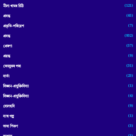
(121)
নীলা খামৰ চিঠি
(65)
প্রবন্ধ
(7)
প্ৰকৃতি-পৰিৱেশ
(932)
প্ৰবন্ধ
(57)
প্ৰেৰণা
(9)
প্ৰৱন্ধ
(31)
ফেচবুকৰ পৰা
(23)
বাৰ্তা
(1)
বিজ্ঞান-প্রযুক্তিবিদ্যা
(4)
বিজ্ঞান-প্ৰযুক্তিবিদ্যা
(9)
বোলছবি
(1)
ব্যঙ্গ গল্প
(3)
ভাষা শিকণ