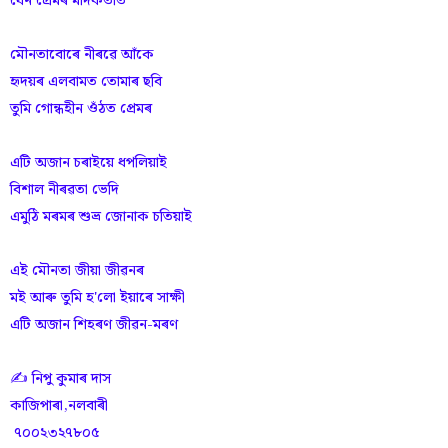
যেন প্ৰেমৰ মাদকতাত
মৌনতাবোৰে নীৰৱে আঁকে
হৃদয়ৰ এলবামত তোমাৰ ছবি
তুমি গোন্ধহীন ওঁঠত প্ৰেমৰ
এটি অজান চৰাইয়ে ধপলিয়াই
বিশাল নীৰৱতা ভেদি
এমুঠি মৰমৰ শুভ্ৰ জোনাক চতিয়াই
এই মৌনতা জীয়া জীৱনৰ
মই আৰু তুমি হ'লো ইয়াৰে সাক্ষী
এটি অজান শিহৰণ জীৱন-মৰণ
✍️ নিপু কুমাৰ দাস
কাজিপাৰা,নলবাৰী
৭০০২৩২৭৮০৫