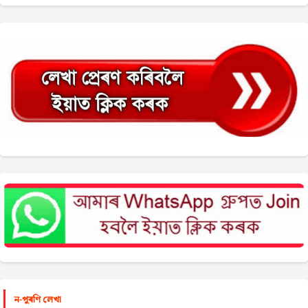
ন-পুৰণি লেখা