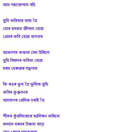
আম গছজোপাত বহি
তুমি কবিতাৰ ভাষা হৈ
মোৰ হৃদয়ত জীপাল হোৱা
প্ৰেমৰ কবি হোৱা বাসনাত
আকাশত কজলা মেঘ উৰিলে
তুমি বিষাদৰ কবিতা হোৱা
মৰম হেৰুৱাৰ যন্ত্ৰণাত
কি ৰঙৰ ফুল হৈ ফুলিবা তুমি
কবিৰ কুঞ্জবনত
আঘোণৰ প্রেমিক চৰাই হৈ
শীতৰ কুঁৱলিবোৰে আলিঙ্গন কৰিলে
হৃদয়ত মৰমৰ উষ্ণতা বাঢ়ে