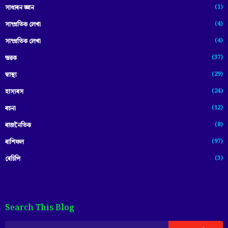
(1)
সাধাৰন জ্ঞান
(4)
সাম্প্রতিক লেখা
(4)
সাম্প্ৰতিক লেখা
(37)
স্তৱক
(29)
স্বাস্থ্য
(24)
হাস্যৰস
(12)
ৰচনা
(8)
ৰাজনৈতিক
(97)
ৰাশিফল
(3)
ৰেচিপি
Search This Blog