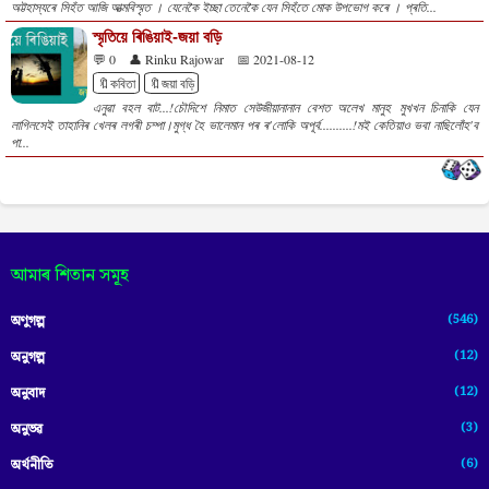
অট্টহাস্যৰে সিহঁত আজি আত্মবিস্মৃত । যেনেকৈ ইচ্ছা তেনেকৈ যেন সিহঁতে মোক উপভোগ কৰে । প্ৰতি...
স্মৃতিয়ে ৰিঙিয়াই-জয়া বড়ি
💬 0
👤 Rinku Rajowar
📅 2021-08-12
🔖কবিতা
🔖জয়া বড়ি
এনুৱা বহল বাট...!চৌদিশে নিমাত সেউজীয়ানানান বেশত অলেখ মানুহ মুখখন চিনাকি যেন
লাগিলসেই তাহানিৰ খেলৰ লগৰী চম্পা।মুগ্ধ হৈ ভালেমান পৰ ৰ'লোকি অপূৰ্ব..........!মই কেতিয়াও ভবা নাছিলোঁহ'ব
পা...
আমাৰ শিতান সমূহ
(546)
অণুগল্প
(12)
অনুগল্প
(12)
অনুবাদ
(3)
অনুভৱ
(6)
অৰ্থনীতি