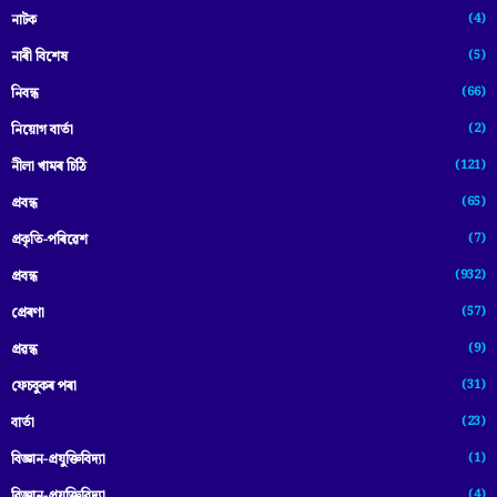
(4)
নাটক
(5)
নাৰী বিশেষ
(66)
নিবন্ধ
(2)
নিয়োগ বাৰ্তা
(121)
নীলা খামৰ চিঠি
(65)
প্রবন্ধ
(7)
প্ৰকৃতি-পৰিৱেশ
(932)
প্ৰবন্ধ
(57)
প্ৰেৰণা
(9)
প্ৰৱন্ধ
(31)
ফেচবুকৰ পৰা
(23)
বাৰ্তা
(1)
বিজ্ঞান-প্রযুক্তিবিদ্যা
(4)
বিজ্ঞান-প্ৰযুক্তিবিদ্যা