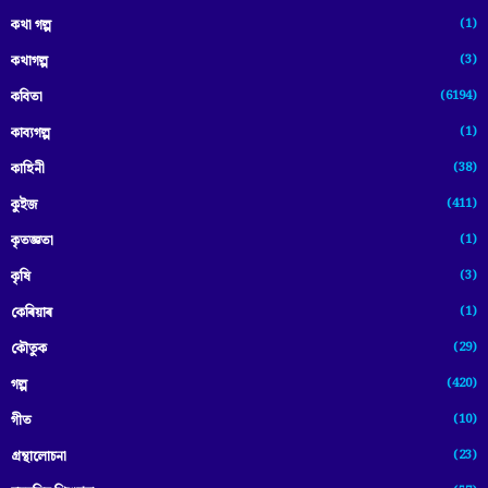
(1)
কথা গল্প
(3)
কথাগল্প
(6194)
কবিতা
(1)
কাব্যগল্প
(38)
কাহিনী
(411)
কুইজ
(1)
কৃতজ্ঞতা
(3)
কৃষি
(1)
কেৰিয়াৰ
(29)
কৌতুক
(420)
গল্প
(10)
গীত
(23)
গ্ৰন্থালোচনা