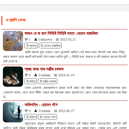
ন-পুৰণি লেখা
ফাগুন ৰে বা বলে লিহিৰি লিহিৰি বনতে -হেমেন হাজৰিকা
💬 1
👤 Unknown
📅 2022-02-21
🔖প্ৰবন্ধ
🔖হেমেন হাজৰিকা
আজি ফাগুনৰ পুৱা বেলাতে মেলে ওন্দোলাই আনিলে সেই ফাগুন মনত উতলাই কৰা ফাগুন শিমলু ,
মদাৰে আকাশ বতাহ ৰাঙলী কৰি জনাই দিলে ফাগুন আহিল বুলি । লিহিৰি বনত ফাগুনৰ বা বলি আমাৰো মনবোৰ উতলাই
কৰি তোলা না...
স্বচ্ছ হৃদয় যাৰ-সঞ্জীৱ চৰকাৰ
💬 0
👤 ©Admin
📅 2024-01-19
🔖কবিতা
🔖সঞ্জীৱ চৰকাৰ
তমসা চোতালৰ জোনাকনিসংগ হৃদয়ৰ সংগী জ্ঞাত যাৰ বিষাদ বেদনানহয় প্ৰতাৰকসবাৰ বাবে
প্ৰেৰণাৰ আকৰ..!কৰে আশা সীমিত ভাৱনা যাৰ উচ্চআৰু শুৱলা বাচ্যক্ষণতে মোহে সবাৰ চিতআনৰ হৃদয়ত যাৰ নিজা
নি...
অভিসন্ধি - হোমেন গগৈ
💬 0
👤 ©Admin
📅 2022-06-27
🔖কবিতা
🔖হোমেন গগৈ
মানুহবোৰে মানুহৰ কামিজটো পিন্ধিলে সততে এটি পৰিচয় বিয়পি পৰেযেনেকৈ, ৰাতিটো নামি
আহিলে আমি নিজক আৱিষ্কাৰ কৰাৰ সপোন খুচৰি ফুৰো;পৰিচয়ৰ এক আজন্ম তৃষা। প্ৰেমৰ বাবে এটা লেফাফা