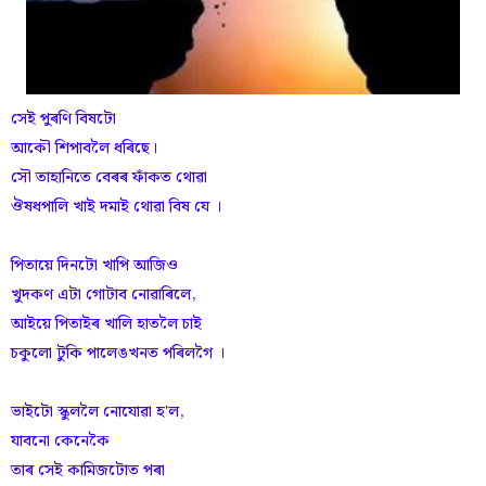
সেই পুৰণি বিষটো
আকৌ শিপাবলৈ ধৰিছে।
সৌ তাহানিতে বেৰৰ ফাঁকত থোৱা
ঔষধপালি খাই দমাই থোৱা বিষ যে ।
পিতায়ে দিনটো খাপি আজিও
খুদকণ এটা গোটাব নোৱাৰিলে,
আইয়ে পিতাইৰ খালি হাতলৈ চাই
চকুলো টুকি পালেঙখনত পৰিলগৈ ।
ভাইটো স্কুললৈ নোযোৱা হ'ল,
যাবনো কেনেকৈ
তাৰ সেই কামিজটোত পৰা