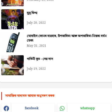
বুলু ফিল্ম
July 20, 2022
মোবাইল ফোনৰ ব্যৱহাৰ, উপকাৰিতা আৰু অপকাৰিতা-নিজৰা বৰ্মন
ডেকা
May 31, 2021
গাভিনী ভূত - দেৱ দাস
July 19, 2022
সামাজিক মাধ্যমত আমাক অনুসৰণ কৰক
facebook
whatsapp