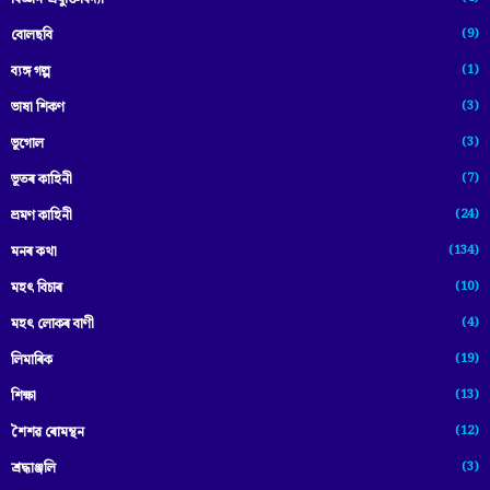
(9)
বোলছবি
(1)
ব্যঙ্গ গল্প
(3)
ভাষা শিকণ
(3)
ভূগোল
(7)
ভূতৰ কাহিনী
(24)
ভ্ৰমণ কাহিনী
(134)
মনৰ কথা
(10)
মহৎ বিচাৰ
(4)
মহৎ লোকৰ বাণী
(19)
লিমাৰিক
(13)
শিক্ষা
(12)
শৈশৱ ৰোমন্থন
(3)
শ্ৰদ্ধাঞ্জলি