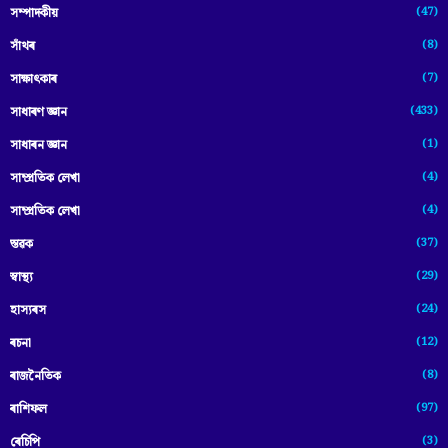
(47)
সম্পাদকীয়
(8)
সাঁথৰ
(7)
সাক্ষাৎকাৰ
(433)
সাধাৰণ জ্ঞান
(1)
সাধাৰন জ্ঞান
(4)
সাম্প্রতিক লেখা
(4)
সাম্প্ৰতিক লেখা
(37)
স্তৱক
(29)
স্বাস্থ্য
(24)
হাস্যৰস
(12)
ৰচনা
(8)
ৰাজনৈতিক
(97)
ৰাশিফল
(3)
ৰেচিপি