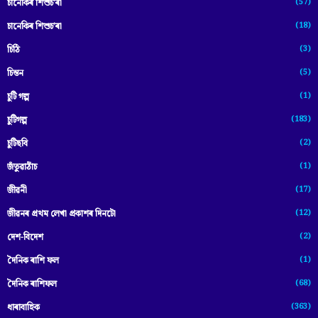
(57)
চানেকিৰ শিশুচ'ৰা
(18)
চানেকিৰ শিশুচ’ৰা
(3)
চিঠি
(5)
চিন্তন
(1)
চুটি গল্প
(183)
চুটিগল্প
(2)
চুটিছবি
(1)
জঁতুৱাঠাঁচ
(17)
জীৱনী
(12)
জীৱনৰ প্ৰথম লেখা প্ৰকাশৰ দিনটো
(2)
দেশ-বিদেশ
(1)
দৈনিক ৰাশি ফল
(68)
দৈনিক ৰাশিফল
(363)
ধাৰাবাহিক