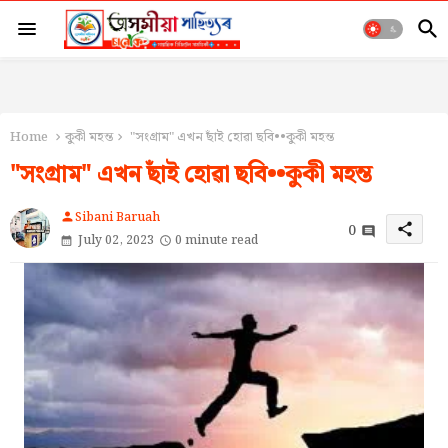
Home
কুকী মহন্ত
"সংগ্ৰাম" এখন ছাঁই হোৱা ছবি••কুকী মহন্ত
"সংগ্ৰাম" এখন ছাঁই হোৱা ছবি••কুকী মহন্ত
Sibani Baruah
person
0
share
July 02, 2023
0 minute read