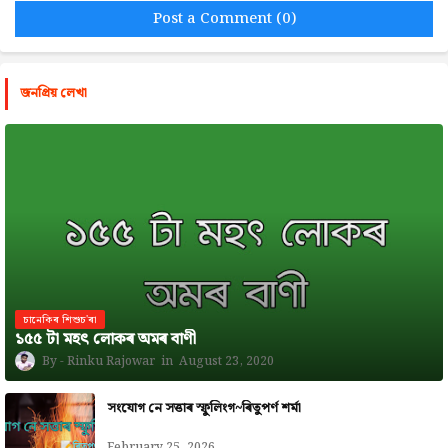
Post a Comment (0)
জনপ্রিয় লেখা
চানেকিৰ শিশুচ'ৰা
১৫৫ টা মহৎ লোকৰ অমৰ বাণী
Rinku Rajowar
August 23, 2020
সংযোগ নে সত্তাৰ স্ফুলিংগ~ৰিতুপৰ্ণ শৰ্মা
February 25, 2026