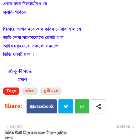
এঘাৰ নম্বৰ চিলাইটোও যে
সুলকি পৰিলে।
পিতায়ে আগৰ দৰে কাম কৰিব নোৱাৰা হ'ল যে,
আমি দেখা সপোনবোৰো হেৰাই গ'ল।
আইৰ চকুযোৰো সকলো সময়তে
তিতি থকাই হ'ল ।
✍️কুকী মহন্ত
মৰাণ
Tags
কবিতা
কুকী মহন্ত
Facebook
Twi
Wh
OLDER
NEWER
মিলিক উঠাই নিয়ে কাল বানপানীয়ে••ছেলিমা
tter
ats
বেগম