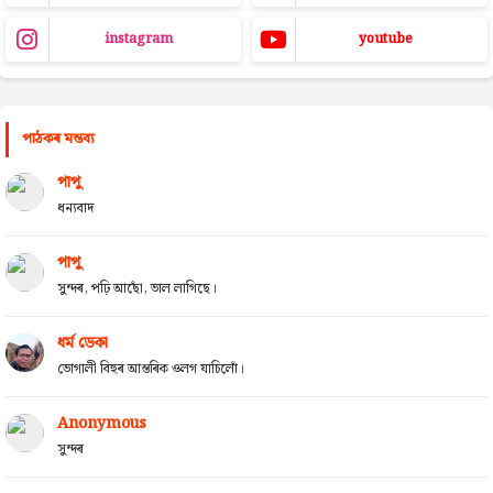
instagram
youtube
পাঠকৰ মন্তব্য
পাপু
ধন্যবাদ
পাপু
সুন্দৰ, পঢ়ি আছোঁ, ভাল লাগিছে।
ধৰ্ম ডেকা
ভোগালী বিহুৰ আন্তৰিক ওলগ যাচিলোঁ।
Anonymous
সুন্দৰ