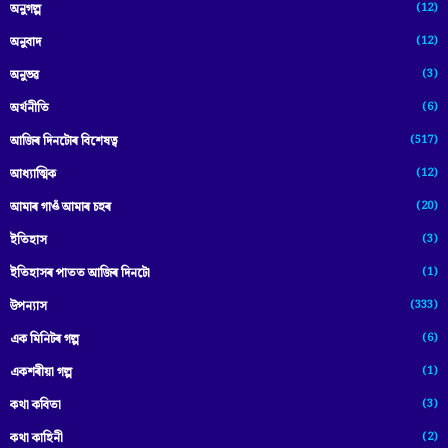
(12)
অনুগল্প
(12)
অনুবাদ
(3)
অনুভৱ
(6)
অৰ্থনীতি
(517)
আজিৰ দিনটোৰ বিশেষত্ব
(12)
আধ্যাত্মিক
(20)
আমাৰ গাওঁ আমাৰ চহৰ
(3)
ইতিহাস
(1)
ইতিহাসৰ পাতত আজিৰ দিনটো
(333)
উপন্যাস
(6)
এক মিনিটৰ গল্প
(1)
একশৰীয়া গল্প
(3)
কথা কবিতা
(2)
কথা কাহিনী