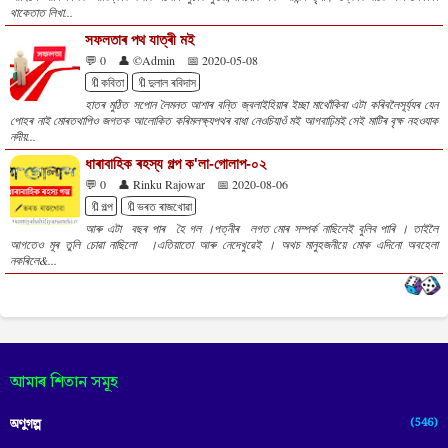
থাকেতাত লিখা...
সফলতাৰ পথ যাত্ৰী মই
💬 0
👤 ©Admin
📅 2020-05-08
🔖কবিতা
🔖দুলাল ৰবিদাস
হাতৰ মুঠিত সপোন লৈমনত আশাৰ বন্তি জ্বলাইহিয়াৰ ইচ্ছা মাথোঁকিবা এটা কৰিবলৈসূৰ্য্যৰ যেন
পোহৰ নাই মোৰতথাপিও জগতক আলোকিত কৰিমলক্ষ্যপথৰ বাধা নেওচিযাওঁ মই আগবাঢ়িমই সেই মাটিৰ বৃক্ষ নহওযাক
নদীয়...
ধাৰাবাহিক ৰহস্য গল্প ক'লা-গোলাপ-০২
💬 0
👤 Rinku Rajowar
📅 2020-08-06
🔖গল্প
🔖ভৰত ৰাজখোৱা
আৰু এটা বছৰ পাৰ হৈ গল ।পত্নীৰ লগত মোৰ সম্পৰ্ক নাছিলেই বুলিব পাৰি । তাইলৈ
আগতেও মূৰ তুলি চোৱা নাছিলো ।এতিয়াতো আৰু নেদেখুৱেই । অথচ মানুহজনীয়ে মোক এদিনো অবহেলা
নকৰিলে&...
আমাৰ শিতান সমূহ
(546)
অণুগল্প