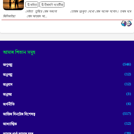
🔖কবিতা
🔖হীৰামণি দহোটীয়া
দেউতা তুমিয়ে মোৰ সকলো তোমাৰ দুচকুত দেখো মোৰ অনেক সপোন। তৰাৰ দৰে
জিলিকাইছা মোৰ আন্ধাৰ আ...
আমাৰ শিতান সমূহ
(546)
অণুগল্প
(12)
অনুগল্প
(12)
অনুবাদ
(3)
অনুভৱ
(6)
অৰ্থনীতি
(517)
আজিৰ দিনটোৰ বিশেষত্ব
(12)
আধ্যাত্মিক
(20)