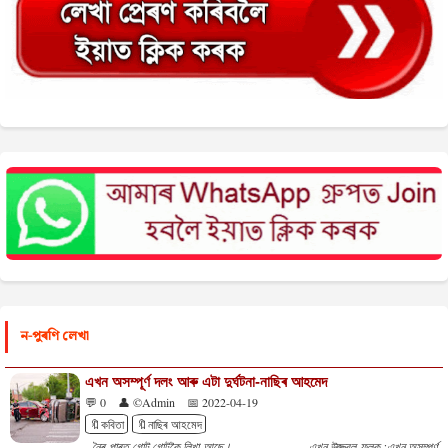
ন-পুৰণি লেখা
এখন অসম্পূৰ্ণ দলং আৰু এটা দুৰ্ঘটনা-নাছিৰ আহমেদ
💬 0
👤 ©Admin
📅 2022-04-19
🔖কবিতা
🔖নাছিৰ আহমেদ
নৈৰ পাৰত গোট গোটকৈ লিখা আছে। এখন উজ্জ্বল ফলক :এখন অসম্পূৰ্ণ