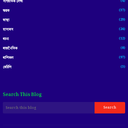
(4)
সাম্প্ৰতিক লেখা
(37)
স্তৱক
(29)
স্বাস্থ্য
(24)
হাস্যৰস
(12)
ৰচনা
(8)
ৰাজনৈতিক
(97)
ৰাশিফল
(3)
ৰেচিপি
Search This Blog