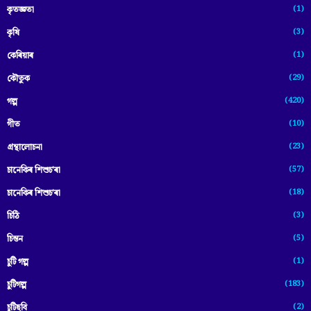
(1)
কৃতজ্ঞতা
(3)
কৃষি
(1)
কেৰিয়াৰ
(29)
কৌতুক
(420)
গল্প
(10)
গীত
(23)
গ্ৰন্থালোচনা
(57)
চানেকিৰ শিশুচ'ৰা
(18)
চানেকিৰ শিশুচ’ৰা
(3)
চিঠি
(5)
চিন্তন
(1)
চুটি গল্প
(183)
চুটিগল্প
(2)
চুটিছবি