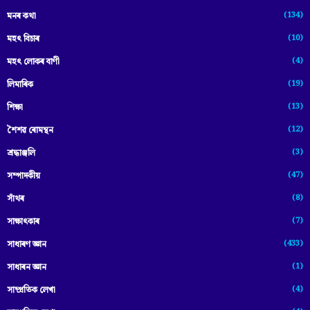
(134)
মনৰ কথা
(10)
মহৎ বিচাৰ
(4)
মহৎ লোকৰ বাণী
(19)
লিমাৰিক
(13)
শিক্ষা
(12)
শৈশৱ ৰোমন্থন
(3)
শ্ৰদ্ধাঞ্জলি
(47)
সম্পাদকীয়
(8)
সাঁথৰ
(7)
সাক্ষাৎকাৰ
(433)
সাধাৰণ জ্ঞান
(1)
সাধাৰন জ্ঞান
(4)
সাম্প্রতিক লেখা