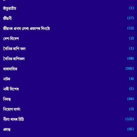
(1)
জঁতুৱাঠাঁচ
(17)
জীৱনী
(12)
জীৱনৰ প্ৰথম লেখা প্ৰকাশৰ দিনটো
(2)
দেশ-বিদেশ
(1)
দৈনিক ৰাশি ফল
(68)
দৈনিক ৰাশিফল
(363)
ধাৰাবাহিক
(4)
নাটক
(5)
নাৰী বিশেষ
(66)
নিবন্ধ
(2)
নিয়োগ বাৰ্তা
(121)
নীলা খামৰ চিঠি
(65)
প্রবন্ধ