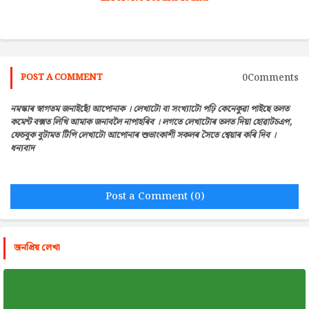
0Comments
POST A COMMENT
নমস্কাৰ স্বাগতম জনাইছোঁ আপোনাক । লেখাটো বা সংখ্যাটো পঢ়ি কেনেকুৱা পাইছে তলত
কমেন্ট বক্সত লিখি আমাক জনাবলৈ নাপাহৰিব । লগতে লেখাটোৰ তলত দিয়া হোৱাটচএপ,
ফেচবুক বুটামত টিপি লেখাটো আপোনাৰ শুভাংকাশী সকলৰ সৈতে শ্বেয়াৰ কৰি দিব ।
ধন্যবাদ
Post a Comment (0)
জনপ্রিয় লেখা