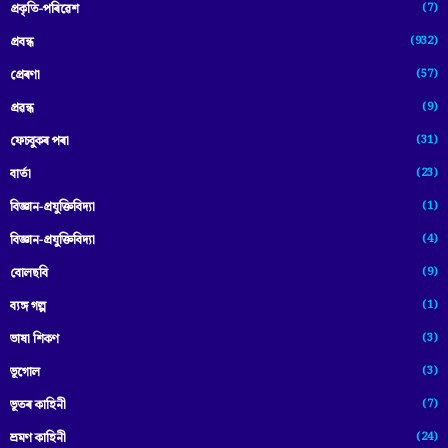
(7)
প্ৰকৃতি-পৰিৱেশ
(932)
প্ৰবন্ধ
(57)
প্ৰেৰণা
(9)
প্ৰৱন্ধ
(31)
ফেচবুকৰ পৰা
(23)
বাৰ্তা
(1)
বিজ্ঞান-প্রযুক্তিবিদ্যা
(4)
বিজ্ঞান-প্ৰযুক্তিবিদ্যা
(9)
বোলছবি
(1)
ব্যঙ্গ গল্প
(3)
ভাষা শিকণ
(3)
ভূগোল
(7)
ভূতৰ কাহিনী
(24)
ভ্ৰমণ কাহিনী