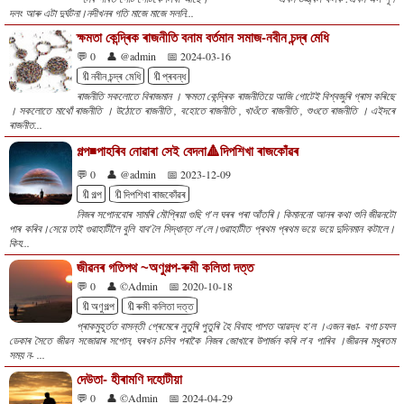
দলং আৰু এটা দুৰ্ঘটনা।নদীখনৰ গতি মাজে মাজে সলনি...
ক্ষমতা কেন্দ্ৰিক ৰাজনীতি বনাম বৰ্তমান সমাজ-নবীন চন্দ্ৰ মেধি
💬 0
👤 @admin
📅 2024-03-16
🔖নবীন চন্দ্ৰ মেধি
🔖প্ৰবন্ধ
ৰাজনীতি সকলোতে বিৰাজমান । ক্ষমতা কেন্দ্ৰিক ৰাজনীতিয়ে আজি গোটেই বিশ্বজুৰি গ্ৰাস কৰিছে
। সকলোতে মাথোঁ ৰাজনীতি । উঠোতে ৰাজনীতি , বহোতে ৰাজনীতি , খাওঁতে ৰাজনীতি , শুওতে ৰাজনীতি । এইদৰে
ৰাজনীত...
গল্প◾পাহৰিব নোৱাৰা সেই বেদনা🔺দিপশিখা ৰাজকোঁৱৰ
💬 0
👤 @admin
📅 2023-12-09
🔖গল্প
🔖দিপশিখা ৰাজকোঁৱৰ
নিজৰ সপোনবোৰ সামৰি মৌপ্ৰিয়া গুছি গ'ল ঘৰৰ পৰা আঁতৰি। কিমাননো আনৰ কথা শুনি জীৱনটো
পাৰ কৰিব।সেয়ে তাই গুৱাহাটীলৈ বুলি যাব'লৈ সিদ্ধান্ত ল'লে।গুৱাহাটীত প্ৰথম প্ৰথম ভয়ে ভয়ে দুদিনমান কটালে।
কিয...
জীৱনৰ গতিপথ ~অণুগল্প-ৰুমী কলিতা দত্ত
💬 0
👤 ©Admin
📅 2020-10-18
🔖অণুগল্প
🔖ৰুমী কলিতা দত্ত
প্ৰাকমুহূৰ্তত বাসন্তী প্ৰেমেৰে লুতুৰি পুতুৰি হৈ বিবাহ পাশত আৱদ্ধ হ'ল ।এজন ৰঙা- বগা চফল
ডেকাৰ সৈতে জীৱন সজোৱাৰ সপোন, ঘৰখন চলিব পৰাকৈ নিজৰ জোখাৰে উপাৰ্জন কৰি ল'ব পাৰিব ।জীৱনৰ মধুৰতম
সময় ন- ...
দেউতা- হীৰামণি দহোটীয়া
💬 0
👤 ©Admin
📅 2024-04-29