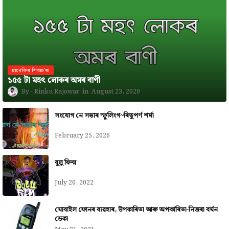
চানেকিৰ শিশুচ'ৰা
১৫৫ টা মহৎ লোকৰ অমৰ বাণী
Rinku Rajowar
August 23, 2020
সংযোগ নে সত্তাৰ স্ফুলিংগ~ৰিতুপৰ্ণ শৰ্মা
February 25, 2026
বুলু ফিল্ম
July 20, 2022
মোবাইল ফোনৰ ব্যৱহাৰ, উপকাৰিতা আৰু অপকাৰিতা-নিজৰা বৰ্মন
ডেকা