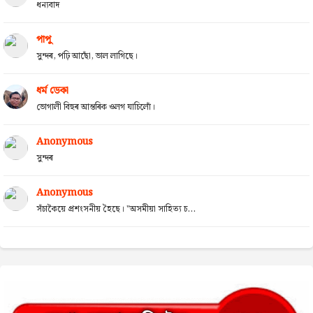
ধন্যবাদ
পাপু
সুন্দৰ, পঢ়ি আছোঁ, ভাল লাগিছে।
ধৰ্ম ডেকা
ভোগালী বিহুৰ আন্তৰিক ওলগ যাচিলোঁ।
Anonymous
সুন্দৰ
Anonymous
সঁচাকৈয়ে প্ৰশংসনীয় হৈছে। "অসমীয়া সাহিত্য চ...