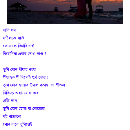
প্ৰতি পল
যʼলৈকে যাওঁ
তোমাকে বিচাৰি চাওঁ
কিযানিবা এবাৰ দেখা পাওঁ!!
তুমি মোৰ পীয়াহ নহয়
পীয়াহত পী দিলেই পূৰ্ণ হোৱা!
তুমি মোৰ হৃদয়ৰ উমাল বতাহ, সা শীতল
নিবিড়ে অহা-যোৱা কৰা
প্ৰতি ক্ষণ,
তুমি মোৰ হোৱা বা নোহোৱা
মই নাজানো
মোৰ বাবে তুমিয়েই