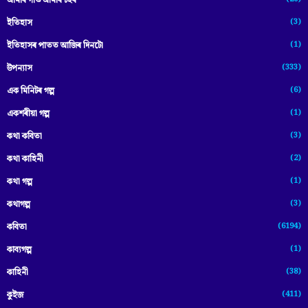
আমাৰ গাওঁ আমাৰ চহৰ
(3)
ইতিহাস
(1)
ইতিহাসৰ পাতত আজিৰ দিনটো
(333)
উপন্যাস
(6)
এক মিনিটৰ গল্প
(1)
একশৰীয়া গল্প
(3)
কথা কবিতা
(2)
কথা কাহিনী
(1)
কথা গল্প
(3)
কথাগল্প
(6194)
কবিতা
(1)
কাব্যগল্প
(38)
কাহিনী
(411)
কুইজ