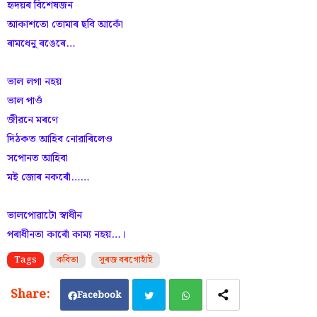
হৃদয়ৰ বিশেষজন
আকাশতো তোমাৰ ছবি আকোঁ
ৰামধেনু ৰঙেৰে…
ভাল লগা নহয়
ভাল পাওঁ
জীৱনে মৰণে
দিঠকত আহিব নোৱাৰিলেও
সপোনত আহিবা
মই জোৰ নকৰোঁ……
ভালপোৱাটো স্বাধীন
পৰাধীনতা কাৰোঁ কাম্য নহয়…।
Tags
কবিতা
সূৰজ বৰগোহাঁই
Facebook