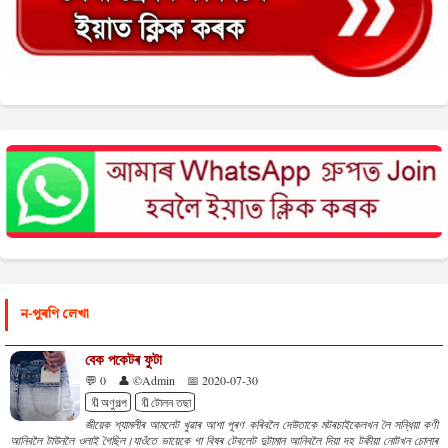
ন-পুৰণি লেখা
বেক পকেটৰ ফুটা
💬 0
👤 ©Admin
📅 2020-07-30
🔖অণুগল্প
🔖টোলন তছা
জীয়েক শ্যামলীৰ আমলেট খুৱাৰ আশা পূৰণ কৰিবলৈ দেউতাকে মটৰচাইকেলখন লৈ সন্ধিয়া কণী
আনিবলৈ টাউনলৈ ওলাই গৈছিল।যাওঁতে ভায়েকে গা বিষৰ টেবলেট দুটামান আনিবলৈ দিয়া দহ টকীয়া নোটখন চোলাৰ