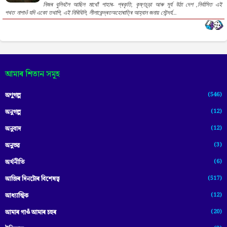
নিজৰ বুলিবলৈ আছিল মাথোঁ পাহাৰ- প্ৰকৃতি, কৃষ্ণচূড়া আৰু সূৰ্য উঠা দেশ ,নিৰ্বাসিত এই
পথত নাপাওঁ যদি একো তথাপি, এই নিৰিবিলি, লীলাকেন্দ্ৰতঅহোৰাত্ৰি আহ্বান জনায় সৌন্দৰ্য...
আমাৰ শিতান সমূহ
(546)
অণুগল্প
(12)
অনুগল্প
(12)
অনুবাদ
(3)
অনুভৱ
(6)
অৰ্থনীতি
(517)
আজিৰ দিনটোৰ বিশেষত্ব
(12)
আধ্যাত্মিক
(20)
আমাৰ গাওঁ আমাৰ চহৰ