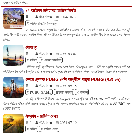
ওপৰৰ পকেটত সোমা...
১৭ অক্টোবৰ ইতিহাসত আজিৰ দিনটো
💬 0
👤 ©Admin
📅 2024-10-17
🔖আজিৰ দিনটোৰ বিশেষত্ব
১৭ অক্টোবৰ হৈছে গ্ৰেগৰিয়ান বৰ্ষপঞ্জীৰ ২৯০তম দিন। বছৰটো শেষ হ’বলৈ এই দিনৰ পৰা মুঠ
৭৫টা দিন বাকী থাকে। আজিৰ দিনত ঘটা কেইটামান উল্লেখযোগ্য ঘটনা হ’ল-১/ আজিৰ দিনটোতে ১৮৩১ চনত ইংৰাজ
বিজ্ঞ...
সৌভাগ্য
💬 0
👤 ©Admin
📅 2020-03-07
🔖কবিতা
🔖হেমেন হাজৰিকা
বৌদ্ধিক বন্তী জ্বলিছেবাঃ ইমান পোহৰইমান সৌভাগ্যনে মোৰ |বৌদ্ধিক বন্তীৰ পোহৰ পৰিমোৰ
ছাঁটোদীঘল হৈ পৰিছে |বন্তীৰ পোহৰ পৰিবহুখিনি এন্ধাৰমোৰ দেহৰ পৰাবহু যোজন আতৰি গৈছে |বাৰে বাৰে আহকত...
ৰেলৱে ট্ৰেকত PUBG খেলি যমপুৰীলৈ যাত্ৰা PUBG (খণ্ড-০৬)
💬 0
👤 ©Admin
📅 2020-09-18
🔖PUBG GAME
🔖দুলাল ৰবিদাস
🔖প্ৰবন্ধ
মহাৰাষ্ট্ৰৰ হিংগোলী জিলাৰ দুজন নৱযুৱকে ৰেলৱে ট্ৰেকত বহি PUBG খেলি আছিল ৷ এইফালে
তীব্ৰ গতিৰে ট্ৰেন আহি আছিল কিন্তু ট্ৰেন অহাৰ সংকেত দুয়োজনে গমকে পোৱা নাছিল যিহেতু দুয়ো PUBG গেম
খেলাত মগ্ন আ...
ঐশ্বৰ্য্য - মাৰ্জিনা বেগম
💬 0
👤 ©Admin
📅 2024-07-19
🔖কবিতা
🔖মাৰ্জিনা বেগম