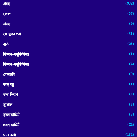
(932)
প্ৰবন্ধ
(57)
প্ৰেৰণা
(9)
প্ৰৱন্ধ
(31)
ফেচবুকৰ পৰা
(23)
বাৰ্তা
(1)
বিজ্ঞান-প্রযুক্তিবিদ্যা
(4)
বিজ্ঞান-প্ৰযুক্তিবিদ্যা
(9)
বোলছবি
(1)
ব্যঙ্গ গল্প
(3)
ভাষা শিকণ
(3)
ভূগোল
(7)
ভূতৰ কাহিনী
(24)
ভ্ৰমণ কাহিনী
(134)
মনৰ কথা