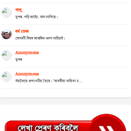
পাপু
সুন্দৰ, পঢ়ি আছোঁ, ভাল লাগিছে।
ধৰ্ম ডেকা
ভোগালী বিহুৰ আন্তৰিক ওলগ যাচিলোঁ।
Anonymous
সুন্দৰ
Anonymous
সঁচাকৈয়ে প্ৰশংসনীয় হৈছে। "অসমীয়া সাহিত্য চ...