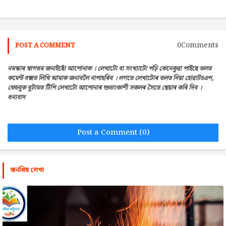
0Comments
POST A COMMENT
নমস্কাৰ স্বাগতম জনাইছোঁ আপোনাক । লেখাটো বা সংখ্যাটো পঢ়ি কেনেকুৱা পাইছে তলত
কমেন্ট বক্সত লিখি আমাক জনাবলৈ নাপাহৰিব । লগতে লেখাটোৰ তলত দিয়া হোৱাটচএপ,
ফেচবুক বুটামত টিপি লেখাটো আপোনাৰ শুভাংকাশী সকলৰ সৈতে শ্বেয়াৰ কৰি দিব ।
ধন্যবাদ
Post a Comment (0)
জনপ্রিয় লেখা