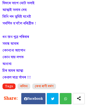
যিদৰে সাপে মোট সলাই
আত্মাই সলাব দেহ
তিনি পদ ভূমিই যথেষ্ট
সমৰ্পিত হ'বলৈ ধৰিত্ৰীত !
ধন জন পুত্ৰ পৰিবাৰ
সমস্ত অসাৰ
কোননো আপোন
কোন যায় লগত
অন্যথা
চিৰ অমৰ আত্মা
কেৱল মাত্ৰ সাঁথৰ !!!
Tags
কবিতা
ৰেখা ৰাণী বৰ্মণ
Facebook
Twi
Wh