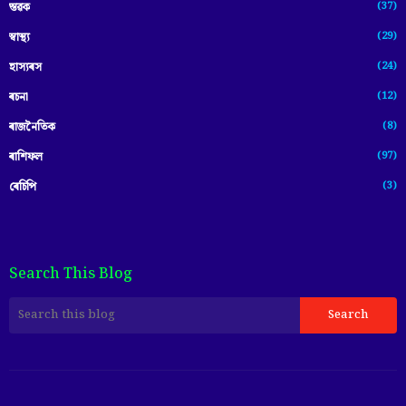
(37)
স্তৱক
(29)
স্বাস্থ্য
(24)
হাস্যৰস
(12)
ৰচনা
(8)
ৰাজনৈতিক
(97)
ৰাশিফল
(3)
ৰেচিপি
Search This Blog