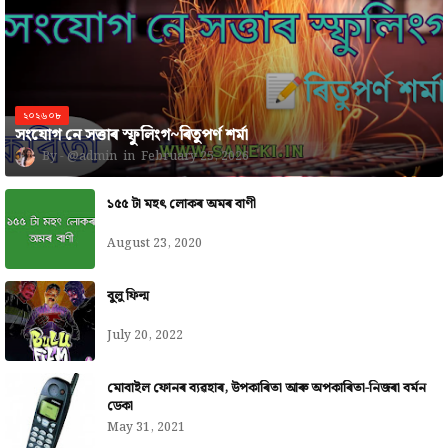
২০২৬০৮
সংযোগ নে সত্তাৰ স্ফুলিংগ~ৰিতুপৰ্ণ শৰ্মা
@admin
February 25, 2026
১৫৫ টা মহৎ লোকৰ অমৰ বাণী
August 23, 2020
বুলু ফিল্ম
July 20, 2022
মোবাইল ফোনৰ ব্যৱহাৰ, উপকাৰিতা আৰু অপকাৰিতা-নিজৰা বৰ্মন
ডেকা
May 31, 2021