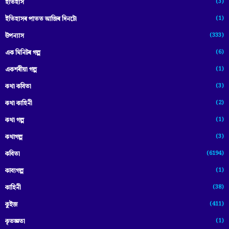
(3)
ইতিহাস
(1)
ইতিহাসৰ পাতত আজিৰ দিনটো
(333)
উপন্যাস
(6)
এক মিনিটৰ গল্প
(1)
একশৰীয়া গল্প
(3)
কথা কবিতা
(2)
কথা কাহিনী
(1)
কথা গল্প
(3)
কথাগল্প
(6194)
কবিতা
(1)
কাব্যগল্প
(38)
কাহিনী
(411)
কুইজ
(1)
কৃতজ্ঞতা