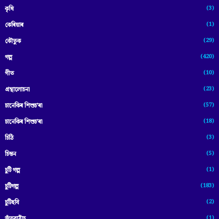
(3)
কৃষি
(1)
কেৰিয়াৰ
(29)
কৌতুক
(420)
গল্প
(10)
গীত
(23)
গ্ৰন্থালোচনা
(57)
চানেকিৰ শিশুচ'ৰা
(18)
চানেকিৰ শিশুচ’ৰা
(3)
চিঠি
(5)
চিন্তন
(1)
চুটি গল্প
(183)
চুটিগল্প
(2)
চুটিছবি
(1)
জঁতুৱাঠাঁচ