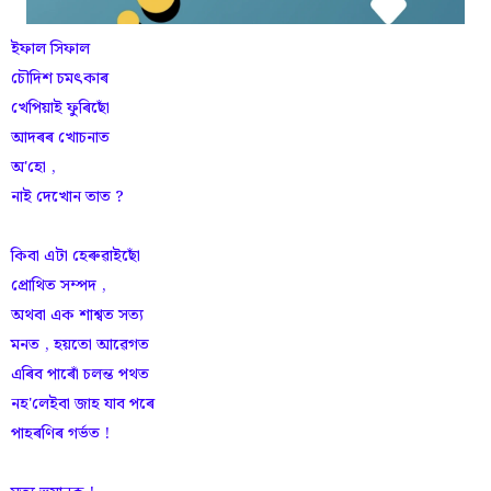
ইফাল সিফাল
চৌদিশ চমৎকাৰ
খেপিয়াই ফুৰিছোঁ
আদৰৰ খোচনাত
অ'হো ,
নাই দেখোন তাত ?
কিবা এটা হেৰুৱাইছোঁ
প্ৰোথিত সম্পদ ,
অথবা এক শাশ্বত সত্য
মনত , হয়তো আৱেগত
এৰিব পাৰোঁ চলন্ত পথত
নহ'লেইবা জাহ যাব পৰে
পাহৰণিৰ গৰ্ভত !