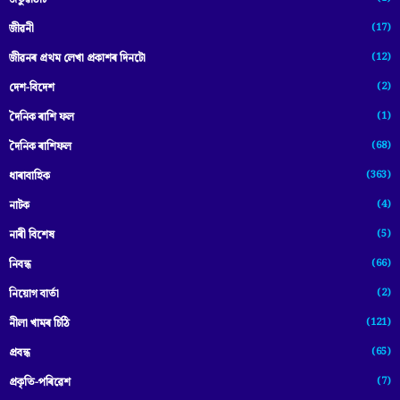
(17)
জীৱনী
(12)
জীৱনৰ প্ৰথম লেখা প্ৰকাশৰ দিনটো
(2)
দেশ-বিদেশ
(1)
দৈনিক ৰাশি ফল
(68)
দৈনিক ৰাশিফল
(363)
ধাৰাবাহিক
(4)
নাটক
(5)
নাৰী বিশেষ
(66)
নিবন্ধ
(2)
নিয়োগ বাৰ্তা
(121)
নীলা খামৰ চিঠি
(65)
প্রবন্ধ
(7)
প্ৰকৃতি-পৰিৱেশ