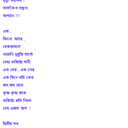
মৃত্যু ভয়ানক !
তাতকৈও যন্ত্ৰণা
অপমান !!!
এৰা ,
কিনো আছে ,
হেৰুৱাবলে'
নাজানি নুবুজি মাথোঁ
দেহা কৰিছোঁ পানী
এক দেৱ , এক সেৱ
এক বিনে নাহি কেৱ
ৰাম ৰাম নামে
কৃষ্ণ কৃষ্ণ স্বৰে
কৰিছোঁ প্ৰতি নিয়ত
দেহ এৰাৰ জপ !
দ্বিতীয় পথ