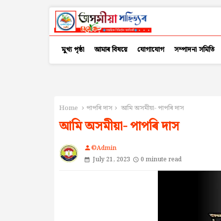
মুখ্য পৃষ্ঠা
আমাৰ বিষয়ে
যোগাযোগ
সম্পাদনা সমিতি
Home
পাপৰি দাস
আমি অসমীয়া- পাপৰি দাস
আমি অসমীয়া- পাপৰি দাস
©Admin
person
July 21, 2023
0 minute read