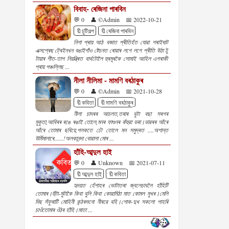
বিবাহ- ৰেজিনা পাৰবিন
💬 0
👤 ©Admin
📅 2022-10-21
🔖চুটিগল্প
🔖ৰেজিনা পাৰবিন
নিশা প্ৰায় আঠ বজাত প্ৰীতিহঁত যোৱা শৰাইঘাট
এক্সপ্ৰেছ ট্ৰেইনখন বঙাইগাঁও ষ্টেচনত ৰোৱাৰ লগে লগে প্ৰীতি উঠা টু
টায়াৰ শীত-তাপ নিয়ন্ত্ৰিত বাৰ্থটোলৈ হুৰমূৰকৈ সোমাই আহিল এগৰাকী
প্ৰায় পঞ্চল্লিছ ...
নীলা নীলিমা - মামণি বৰঠাকুৰ
💬 0
👤 ©Admin
📅 2021-10-28
🔖কবিতা
🔖মামণি বৰঠাকুৰ
নীলা চাদৰৰ আচলত,তৰাৰ বুটা বছা সৰগৰ
মুকুতা,আবিৰৰ ৰঙে ৰঙাই তোলে,মনৰ ফাগুনৰ কঁহুৱা ডৰা।ডাৱৰৰ আঁৰে
আঁৰে তোমাৰ ছবিয়ে,পলকতে ঢৌ তোলে মন সমুদ্ৰত ....অশান্ত
উৰ্মিমালাৰে......!অলকানন্দা বোৱালা মোৰ ...
হাঁহি-আব্দুল হাই
💬 0
👤 Unknown
📅 2021-07-11
🔖আব্দুল হাই
🔖কবিতা
হৃদয়ত হেঁপাহৰ ভোটাতৰা জ্বলেচাবলৈ হাঁহিটি
তোমাৰ।হুঁটা-মুটাকৈ কিবা বুলি কিবা কোৱামিঠা মাত কোমল মুখৰ।মেলি
দিছ সঁফুৰাটি মোহিনী কন্ঠৰশুনো নীৰৱে বহি।শোক-দুখ সকলো পাহৰি
চাওঁতোমাৰ ওঁঠৰ হাঁহি।মাতা ...