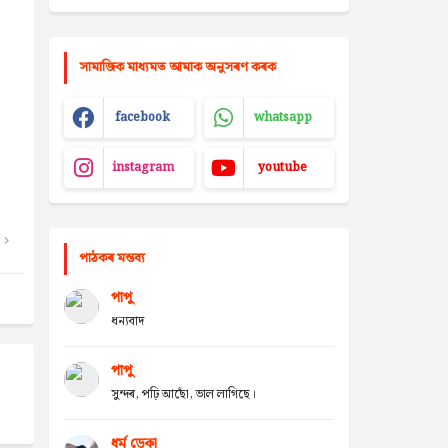
সামাজিক মাধ্যমত আমাক অনুসৰণ কৰক
facebook
whatsapp
instagram
youtube
পাঠকৰ মন্তব্য
পাপু
ধন্যবাদ
পাপু
সুন্দৰ, পঢ়ি আছোঁ, ভাল লাগিছে।
ধৰ্ম ডেকা