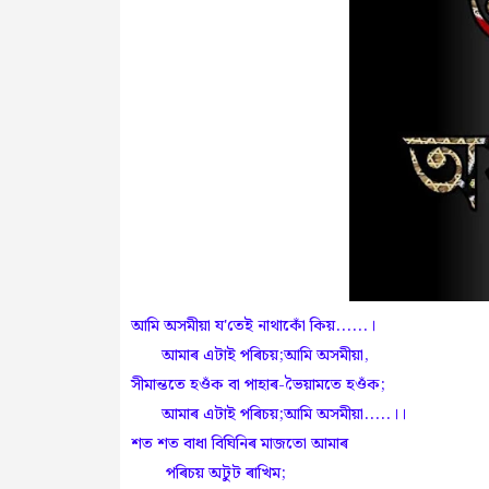
আমি অসমীয়া য'তেই নাথাকোঁ কিয়......।
আমাৰ এটাই পৰিচয়;আমি অসমীয়া,
সীমান্ততে হওঁক বা পাহাৰ-ভৈয়ামতে হওঁক;
আমাৰ এটাই পৰিচয়;আমি অসমীয়া.....।।
শত শত বাধা বিঘিনিৰ মাজতো আমাৰ
পৰিচয় অটুট ৰাখিম;