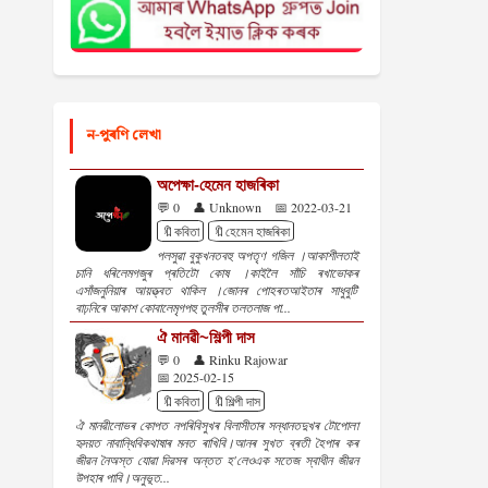
ন-পুৰণি লেখা
অপেক্ষা-হেমেন হাজৰিকা
💬 0
👤 Unknown
📅 2022-03-21
🔖কবিতা
🔖হেমেন হাজৰিকা
পলসুৱা বুকুখনতবহু অপতৃণ গজিল ।আকাশীলতাই
চানি ধৰিলেমগজুৰ প্ৰতিটো কোষ ।কাইলৈ সাঁচি ৰখাভোকৰ
এসাঁজনুনিয়াৰ আয়ত্ত্বত থাকিল ।জোনৰ পোহৰতআইতাৰ সাধুবুটি
বাঢ়নিৰে আকাশ কোবালেমৃগপহু তুলসীৰ তলতলাজ পা...
ঐ মানৱী~শিল্পী দাস
💬 0
👤 Rinku Rajowar
📅 2025-02-15
🔖কবিতা
🔖শিল্পী দাস
ঐ মানৱীলোভৰ কোপত নপৰিবিসুখৰ বিলাসীতাৰ সন্ধানতদুখৰ টোপোলা
হৃদয়ত নাবান্ধিবিকথাষাৰ মনত ৰাখিবি।আনৰ সুখত ব্ৰতী হৈপাৰ কৰ
জীৱন নৈঅস্ত যোৱা দিৱসৰ অন্তত হ'লেওএক সতেজ স্বাধীন জীৱন
উপহাৰ পাবি।অনুভূত...