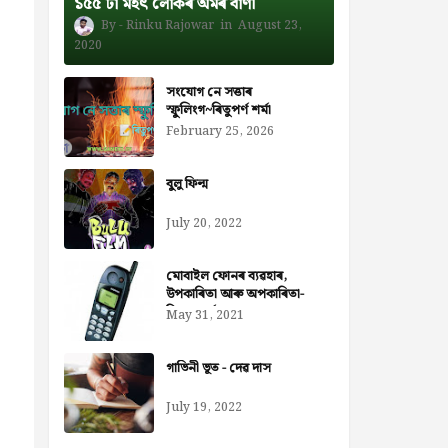
১৫৫ টা মহৎ লোকৰ অমৰ বাণী
Rinku Rajowar
August 23,
2020
সংযোগ নে সত্তাৰ
স্ফুলিংগ~ৰিতুপৰ্ণ শৰ্মা
February 25, 2026
বুলু ফিল্ম
July 20, 2022
মোবাইল ফোনৰ ব্যৱহাৰ,
উপকাৰিতা আৰু অপকাৰিতা-
নিজৰা বৰ্মন ডেকা
May 31, 2021
গাভিনী ভূত - দেৱ দাস
July 19, 2022