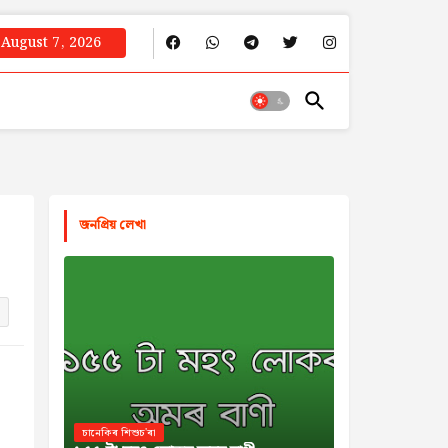
August 7, 2026
জনপ্রিয় লেখা
চানেকিৰ শিশুচ'ৰা