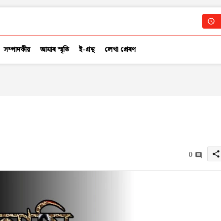
সম্পাদকীয়
আমাৰ স্মৃতি
ই-গ্ৰন্থ
লেখা প্ৰেৰণ
0
share