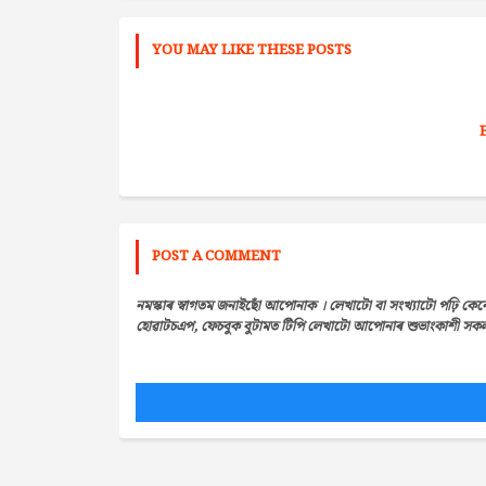
YOU MAY LIKE THESE POSTS
POST A COMMENT
নমস্কাৰ স্বাগতম জনাইছোঁ আপোনাক । লেখাটো বা সংখ্যাটো পঢ়ি কেন
হোৱাটচএপ, ফেচবুক বুটামত টিপি লেখাটো আপোনাৰ শুভাংকাশী সকলৰ 