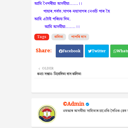
আমি নৈপৰীয়া অসমীয়া......।।
পাহাৰ,পৰ্বত,সাগৰ-মহাসাগৰ নেওচি পাৰ হৈ
আহি এটাই পৰিচয় দিম,
আমি অসমীয়া.......।।
Tags
কবিতা
পাপৰি দাস
Facebook
Twitter
What
OLDER
কন্যা সন্তান- নিবেদিতা দাস কলিতা
©Admin
নমস্কাৰ অসমীয়া সাহিত্যৰ চানেকি দৈনিক ৱ