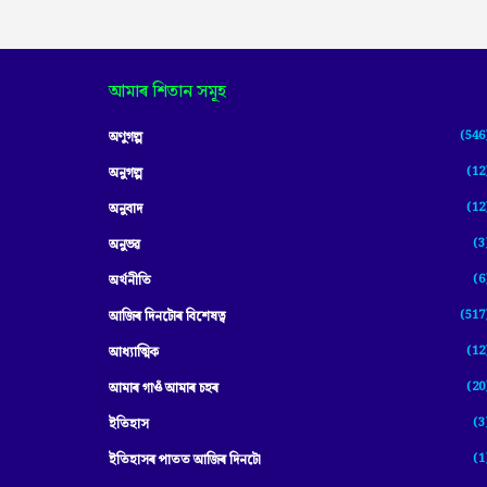
আমাৰ শিতান সমূহ
(546
অণুগল্প
(12
অনুগল্প
(12
অনুবাদ
(3
অনুভৱ
(6
অৰ্থনীতি
(517
আজিৰ দিনটোৰ বিশেষত্ব
(12
আধ্যাত্মিক
(20
আমাৰ গাওঁ আমাৰ চহৰ
(3
ইতিহাস
(1
ইতিহাসৰ পাতত আজিৰ দিনটো