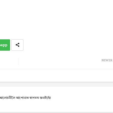
sapp
NEWER
েব আলোচনীলৈ আপোনাক স্বাগতম জনাইছোঁ