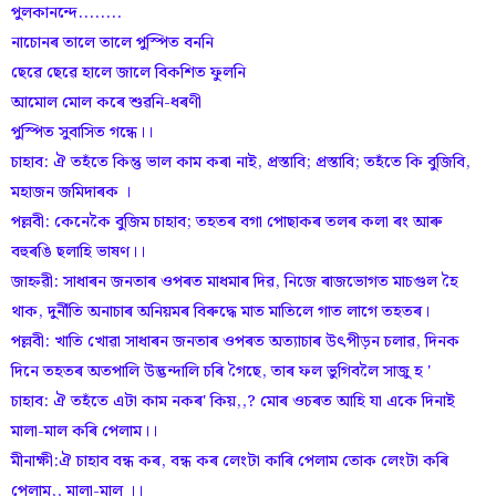
পুলকানন্দে........
নাচোনৰ তালে তালে পুস্পিত বননি
ছেৱে ছেৱে হালে জালে বিকশিত ফুলনি
আমোল মোল কৰে শুৱনি-ধৰণী
পুস্পিত সুবাসিত গন্ধে।।
চাহাব: ঐ তহঁতে কিন্তু ভাল কাম কৰা নাই, প্ৰস্তাবি; প্ৰস্তাবি; তহঁতে কি বুজিবি,
মহাজন জমিদাৰক ।
পল্লবী: কেনেকৈ বুজিম চাহাব; তহতৰ বগা পোছাকৰ তলৰ কলা ৰং আৰু
বহুৰঙি ছলাহি ভাষণ।।
জাহ্নৱী: সাধাৰন জনতাৰ ওপৰত মাধমাৰ দিৱ, নিজে ৰাজভোগত মাচগুল হৈ
থাক, দুৰ্নীতি অনাচাৰ অনিয়মৰ বিৰুদ্ধে মাত মাতিলে গাত লাগে তহতৰ।
পল্লবী: খাতি খোৱা সাধাৰন জনতাৰ ওপৰত অত্যাচাৰ উৎপীড়ন চলাৱ, দিনক
দিনে তহতৰ অতপালি উদ্ভন্দালি চৰি গৈছে, তাৰ ফল ভুগিবলৈ সাজু হ '
চাহাব: ঐ তহঁতে এটা কাম নকৰ' কিয়,,? মোৰ ওচৰত আহি যা একে দিনাই
মালা-মাল কৰি পেলাম।।
মীনাক্ষী:ঐ চাহাব বন্ধ কৰ, বন্ধ কৰ লেংটা কাৰি পেলাম তোক লেংটা কৰি
পেলাম,, মালা-মাল ।।