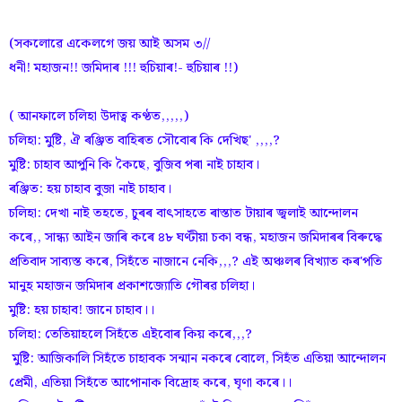
(সকলোৱে একেলগে জয় আই অসম ৩//
ধনী! মহাজন!! জমিদাৰ !!! হুচিয়াৰ!- হুচিয়াৰ !!)
( আনফালে চলিহা উদাত্ব কণ্ঠত,,,,,)
চলিহা: মুষ্টি, ঐ ৰঞ্জিত বাহিৰত সৌবোৰ কি দেখিছ' ,,,,?
মুষ্টি: চাহাব আপুনি কি কৈছে, বুজিব পৰা নাই চাহাব।
ৰঞ্জিত: হয় চাহাব বুজা নাই চাহাব।
চলিহা: দেখা নাই তহতে, চুৰৰ বাৎসাহতে ৰাস্তাত টায়াৰ জ্বলাই আন্দোলন
কৰে,, সান্ধ্য আইন জাৰি কৰে ৪৮ ঘণ্টীয়া চকা বন্ধ, মহাজন জমিদাৰৰ বিৰুদ্ধে
প্ৰতিবাদ সাব্যস্ত কৰে, সিহঁতে নাজানে নেকি,,,? এই অঞ্চলৰ বিখ্যাত কৰ'পতি
মানুহ মহাজন জমিদাৰ প্ৰকাশজ্যোতি গৌৰৱ চলিহা।
মুষ্টি: হয় চাহাব! জানে চাহাব।।
চলিহা: তেতিয়াহলে সিহঁতে এইবোৰ কিয় কৰে,,,?
মুষ্টি: আজিকালি সিহঁতে চাহাবক সন্মান নকৰে বোলে, সিহঁত এতিয়া আন্দোলন
প্ৰেমী, এতিয়া সিহঁতে আপোনাক বিদ্ৰোহ কৰে, ঘৃণা কৰে।।