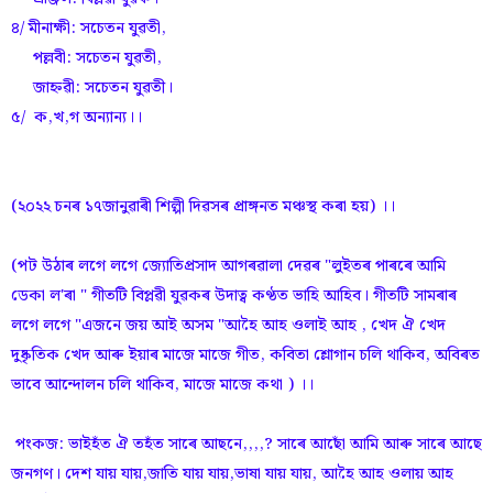
৪/ মীনাক্ষী: সচেতন যুৱতী,
পল্লবী: সচেতন যুৱতী,
জাহ্নৱী: সচেতন যুৱতী।
৫/ ক,খ,গ অন্যান্য।।
(২০২২ চনৰ ১৭জানুৱাৰী শিল্পী দিৱসৰ প্ৰাঙ্গনত মঞ্চস্থ কৰা হয়) ।।
(পট উঠাৰ লগে লগে জ্যোতিপ্ৰসাদ আগৰৱালা দেৱৰ "লুইতৰ পাৰৰে আমি
ডেকা ল'ৰা " গীতটি বিপ্লৱী যুৱকৰ উদাত্ব কণ্ঠত ভাহি আহিব। গীতটি সামৰাৰ
লগে লগে "এজনে জয় আই অসম "আহৈ আহ ওলাই আহ , খেদ ঐ খেদ
দুষ্কৃতিক খেদ আৰু ইয়াৰ মাজে মাজে গীত, কবিতা শ্লোগান চলি থাকিব, অবিৰত
ভাবে আন্দোলন চলি থাকিব, মাজে মাজে কথা ) ।।
পংকজ: ভাইহঁত ঐ তহঁত সাৰে আছনে,,,,? সাৰে আছোঁ আমি আৰু সাৰে আছে
জনগণ। দেশ যায় যায়,জাতি যায় যায়,ভাষা যায় যায়, আহৈ আহ ওলায় আহ