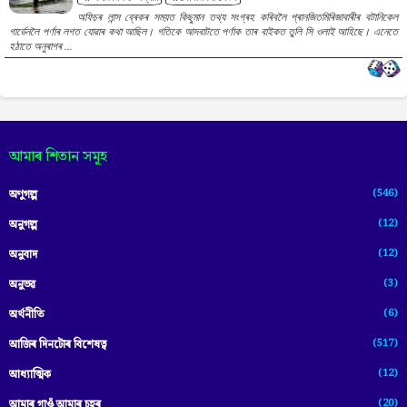
অফিচৰ লান্স ব্ৰেকৰ সময়ত কিছুমান তথ্য সংগ্ৰহ কৰিবলৈ প্ৰানজিতমিৰিজাবাৰীৰ বটানিকেল
গাৰ্ডেনলৈ পৰ্ণাৰ লগত যোৱাৰ কথা আছিল। গতিকে আদবাটতে পৰ্ণাক তাৰ বাইকত তুলি সি ওলাই আহিছে। এনেতে
হঠাতে অনুৰাগৰ ...
আমাৰ শিতান সমূহ
(546)
অণুগল্প
(12)
অনুগল্প
(12)
অনুবাদ
(3)
অনুভৱ
(6)
অৰ্থনীতি
(517)
আজিৰ দিনটোৰ বিশেষত্ব
(12)
আধ্যাত্মিক
(20)
আমাৰ গাওঁ আমাৰ চহৰ