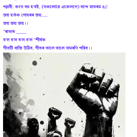
পল্লবী: কংস বধ হ'বই, (সকলোৱে একেলগে) বন্দে মাতৰম ৫//
জয় হওঁক পোহৰৰ জয়,,,,
জয় জয় জয়।।
"ৰাভাৰ _____
ব'ল ব'ল ব'ল ব'ল "শীৰ্ষক
গীতটি বাজি উঠিব, গীতৰ তালে তালে সামৰণি পৰিব।।