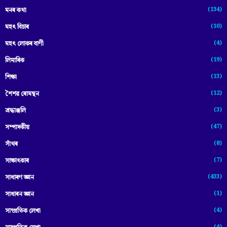
(134)
মনৰ কথা
(10)
মহৎ বিচাৰ
(4)
মহৎ লোকৰ বাণী
(19)
লিমাৰিক
(13)
শিক্ষা
(12)
শৈশৱ ৰোমন্থন
(3)
শ্ৰদ্ধাঞ্জলি
(47)
সম্পাদকীয়
(8)
সাঁথৰ
(7)
সাক্ষাৎকাৰ
(433)
সাধাৰণ জ্ঞান
(1)
সাধাৰন জ্ঞান
(4)
সাম্প্রতিক লেখা