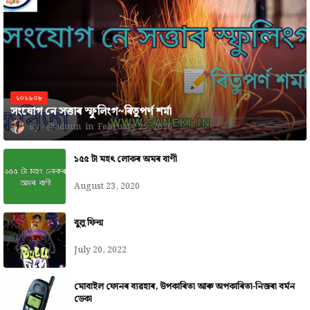
২০২৬০৮
সংযোগ নে সত্তাৰ স্ফুলিংগ~ৰিতুপৰ্ণ শৰ্মা
@admin
February 25, 2026
১৫৫ টা মহৎ লোকৰ অমৰ বাণী
August 23, 2020
বুলু ফিল্ম
July 20, 2022
মোবাইল ফোনৰ ব্যৱহাৰ, উপকাৰিতা আৰু অপকাৰিতা-নিজৰা বৰ্মন
ডেকা