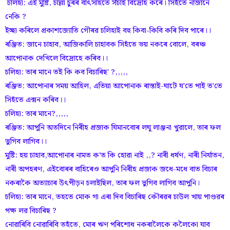
চলিহা: এই মুষ্টি, চাল্লা চুৰৰ বাৎসাহতে সঁচাই বিদ্ৰোহ কৰে। সিহঁতে নাজানে
নেকি ?
ইচ্ছা কৰিলে প্ৰকাশজ্যোতি গৌৰৱ চলিহাই বহু কিবা-কিবি কৰি দিব পাৰে।।
ৰঞ্জিত: জানে চাহাব, আজিকালি চাহাবক সিহঁতে ভয় নকৰে বোলে, বৰঞ্চ
আপোনাক দেখিলে বিদ্ৰোহে কৰিব।।
চলিহা: তাৰ মানে তই কি কব বিচাৰিছ' ?,,,,,
ৰঞ্জিত: আপোনাৰ সময় আহিল, এতিয়া আপোনাক ৰাস্তাই-ঘাটে য'তে পাই ত'তে
সিহঁতে এক্সন কৰিব।।
চলিহা: তাৰ মানে?,,,,,
ৰঞ্জিত: আপুনি অতদিনে নিৰীহ প্ৰজাক যিমানবোৰ লঘূ লাঞ্জনা খুৱালে, তাৰ ফল
ভুগিব লাগিব।।
মুষ্টি: হয় চাহাব,আপোনাৰ নামত ক'ত কি হোৱা নাই ,,? নাৰী ধৰ্ষণ, নাৰী নিৰ্যাতন,
নাৰী অপহৰণ, এইবোৰৰ বাহিৰেও আপুনি নিৰীহ প্ৰজাক জধে-মধে বাত বিচাৰ
নকৰাকৈ অত্যাচাৰ উৎপীড়ন চলাইছিল, তাৰ ফল ভুগিব লাগিব আপুনি।
চলিহা: তাৰ মানে, তহতে মোক গা এৰা দিব বিচাৰিছ কৌৰৱৰ চাউল খায় পাণ্ডৱৰ
পক্ষ লৱ বিচাৰিছ ?
নোৱাৰিবি নোৱাৰিবি তহঁতে, মোৰ ঋণ পৰিশোধ নকৰালৈকে কলৈকো যাব