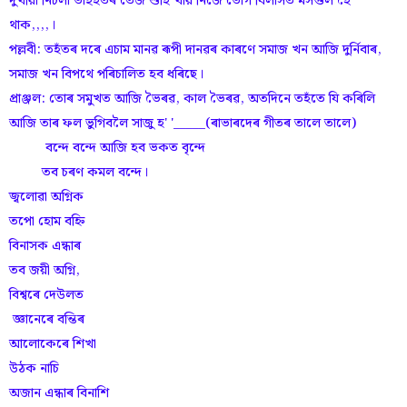
দুখীয়া নিচলা ভাইহতৰ তেজ শুহি খায় নিজে ভোগ বিলাসত মসগুল হৈ
থাক,,,,।
পল্লবী: তহঁতৰ দৰে এচাম মানৱ ৰূপী দানৱৰ কাৰণে সমাজ খন আজি দুৰ্নিবাৰ,
সমাজ খন বিপথে পৰিচালিত হব ধৰিছে।
প্ৰাঞ্জল: তোৰ সমুখত আজি ভৈৰৱ, কাল ভৈৰৱ, অতদিনে তহঁতে যি কৰিলি
আজি তাৰ ফল ভুগিবলৈ সাজু হ' '_____(ৰাভাৰদেৰ গীতৰ তালে তালে)
বন্দে বন্দে আজি হব ভকত বৃন্দে
তব চৰণ কমল বন্দে।
জ্বলোৱা অগ্নিক
তপো হোম বহ্নি
বিনাসক এন্ধাৰ
তব জয়ী অগ্নি,
বিশ্বৰে দেউলত
জ্ঞানেৰে বন্তিৰ
আলোকেৰে শিখা
উঠক নাচি
অজান এন্ধাৰ বিনাশি