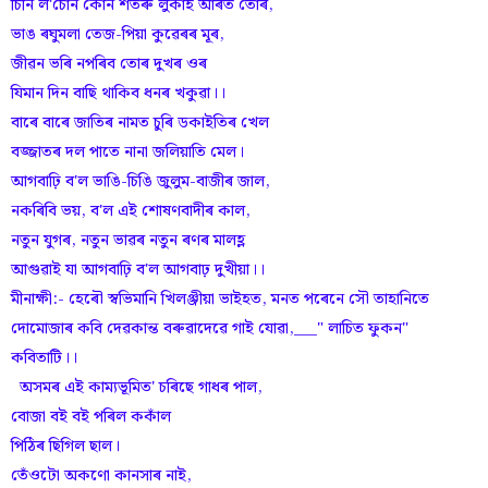
চিনি ল'চোন কোন শতৰু লুকাই আঁৰত তোৰ,
ভাঙ ৰঘুমলা তেজ-পিয়া কুৱেৰৰ মূৰ,
জীৱন ভৰি নপৰিব তোৰ দুখৰ ওৰ
যিমান দিন বাছি থাকিব ধনৰ খকুৱা।।
বাৰে বাৰে জাতিৰ নামত চুৰি ডকাইতিৰ খেল
বজ্জাতৰ দল পাতে নানা জলিয়াতি মেল।
আগবাঢ়ি ব'ল ভাঙি-চিঙি জুলুম-বাজীৰ জাল,
নকৰিবি ভয়, ব'ল এই শোষণবাদীৰ কাল,
নতুন যুগৰ, নতুন ভাৱৰ নতুন ৰণৰ মালহ্ল
আগুৱাই যা আগবাঢ়ি ব'ল আগবাঢ় দুখীয়া।।
মীনাক্ষী:- হেৰৌ স্বভিমানি খিলঞ্জীয়া ভাইহত, মনত পৰেনে সৌ তাহানিতে
দোমোজাৰ কবি দেৱকান্ত বৰুৱাদেৱে গাই যোৱা,___" লাচিত ফুকন"
কবিতাটি।।
অসমৰ এই কাম্যভূমিত' চৰিছে গাধৰ পাল,
বোজা বই বই পৰিল ককাঁল
পিঠিৰ ছিগিল ছাল।
তেঁওটো অকণো কানসাৰ নাই,