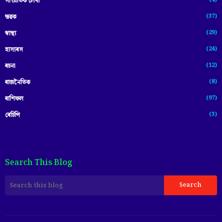
(4)
সাম্প্ৰতিক লেখা
(37)
স্তৱক
(29)
স্বাস্থ্য
(24)
হাস্যৰস
(12)
ৰচনা
(8)
ৰাজনৈতিক
(97)
ৰাশিফল
(3)
ৰেচিপি
Search This Blog