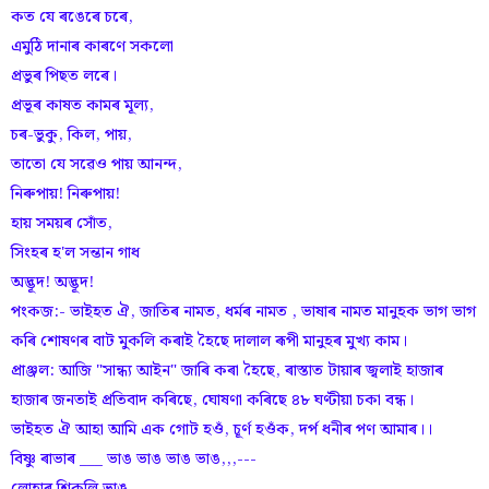
কত যে ৰঙেৰে চৰে,
এমুঠি দানাৰ কাৰণে সকলো
প্ৰভুৰ পিছত লৰে।
প্ৰভূৰ কাষত কামৰ মূল্য,
চৰ-ভুকু, কিল, পায়,
তাতো যে সৱেও পায় আনন্দ,
নিৰুপায়! নিৰুপায়!
হায় সময়ৰ সোঁত,
সিংহৰ হ'ল সন্তান গাধ
অদ্ভূদ! অদ্ভূদ!
পংকজ:- ভাইহত ঐ, জাতিৰ নামত, ধৰ্মৰ নামত , ভাষাৰ নামত মানুহক ভাগ ভাগ
কৰি শোষণৰ বাট মুকলি কৰাই হৈছে দালাল ৰূপী মানুহৰ মুখ্য কাম।
প্ৰাঞ্জল: আজি "সান্ধ্য আইন" জাৰি কৰা হৈছে, ৰাস্তাত টায়াৰ জ্বলাই হাজাৰ
হাজাৰ জনতাই প্ৰতিবাদ কৰিছে, ঘোষণা কৰিছে ৪৮ ঘণ্টীয়া চকা বন্ধ।
ভাইহত ঐ আহা আমি এক গোট হওঁ, চূৰ্ণ হওঁক, দৰ্প ধনীৰ পণ আমাৰ।।
বিষ্ণু ৰাভাৰ ___ ভাঙ ভাঙ ভাঙ ভাঙ,,,---