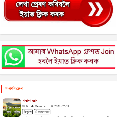
ন-পুৰণি লেখা
সাধাৰণ জ্ঞান
💬 0
👤 Unknown
📅 2021-07-08
🔖কুইজ
🔖সাধাৰণ জ্ঞান