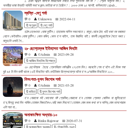
১. চৈয়দ আব্দুল মালিকে মাধৱদেৱৰ বিষয়ে লিখা পুথিখনৰ নাম কি ? : প্রেম অমৃতৰ নদী। ২.
অসমীয়া ভাষা উন্নতি সাধিনী সভা’ৰ জন্ম কেতিয়া ক'ত হৈছিল ? : ১৮৮৮ চনৰ ২৫ আগষ্ট, কলিকতাত।&nb...
স্বস্তি -ৰেণু শৰ্মা
💬 0
👤 Unknown
📅 2022-04-11
🔖অণুগল্প
🔖ৰেণু শৰ্মা
হঠাৎ চহৰখনত বোমা ফুটিল। হাহাকাৰ লাগিল সকলোতে। মানুহ বোৰে ঠাহ খাই থকা বৰ বজাৰত
বোলে কেইবাটাও বোমা ফুটিল। কোন মৰিল, কোন হ'ল ঘাইল , তাৰ উৱাদিহ নাই। মানসী কেচুৱাটোৰে সৈতে ঘৰত।
মানুহটো ওলাই গৈ...
২৮ ছেপ্তেম্বৰ ইতিহাসত আজিৰ দিনটো
💬 0
👤 ©Admin
📅 2023-09-28
🔖আজিৰ দিনটোৰ বিশেষত্ব
২৮ ছেপ্টেম্বৰ হৈছে গ্ৰেগৰিয়ান বৰ্ষপঞ্জীৰ ২৭১তম দিন। বছৰটো শেষ হ’বলৈ এই দিনৰ পৰা
মুঠ ৯৪ টা দিন বাকী থাকে।এই দিনটোত ঘটা কেইটামান উল্লেখযোগ্য ঘটনা হ'ল-১/আজিৰ দিনটোতে ১১০...
নিসংগতা-যুগল কিশোৰ শৰ্মা
💬 0
👤 ©Admin
📅 2021-03-28
🔖কবিতা
🔖যুগল কিশোৰ শৰ্মা
হ'ব নোৱাৰো মই কোনোবা নষ্ট প্ৰেমিক;নোৱাৰো হ'ব তোমাৰ প্ৰেমত ৰোমিঅ বা জুলিয়েতো
হ'ব,কিন্তু কথা দিব পাৰিম তোমাক নিজতকৈও বেছি মৰম দিবলে!!!তােমাক মােৰ মনৰ কথা ক'ব লাগিব,মােৰ ভালপােৱাৰ
এটা সচা না...
অনাকাংক্ষিত অধ্যায়-১০
💬 0
👤 Rinku Rajowar
📅 2020-07-31
🔖অনাকাংক্ষিত অধ্যায়
🔖গৌৰাংগিনী নেওগ