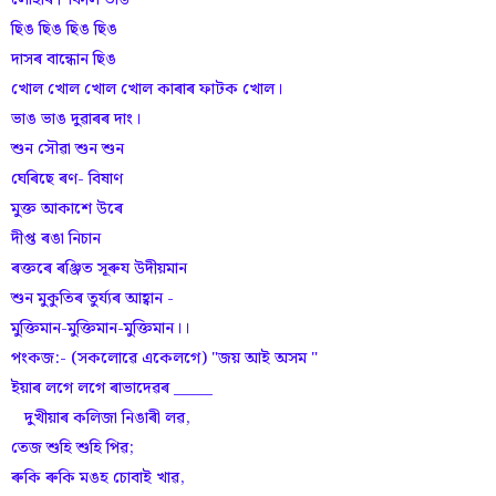
লোহাৰ শিকলি ভাঙ
ছিঙ ছিঙ ছিঙ ছিঙ
দাসৰ বান্ধোন ছিঙ
খোল খোল খোল খোল কাৰাৰ ফাটক খোল।
ভাঙ ভাঙ দুৱাৰৰ দাং।
শুন সৌৱা শুন শুন
ঘেৰিছে ৰণ- বিষাণ
মুক্ত আকাশে উৰে
দীপ্ত ৰঙা নিচান
ৰক্তৰে ৰঞ্জিত সূৰুয উদীয়মান
শুন মুকুতিৰ তুৰ্য্যৰ আহ্বান -
মুক্তিমান-মুক্তিমান-মুক্তিমান।।
পংকজ:- (সকলোৱে একেলগে) "জয় আই অসম "
ইয়াৰ লগে লগে ৰাভাদেৱৰ _____
দুখীয়াৰ কলিজা নিঙাৰী লৱ,
তেজ শুহি শুহি পিৱ;
ৰুকি ৰুকি মঙহ চোবাই খাৱ,