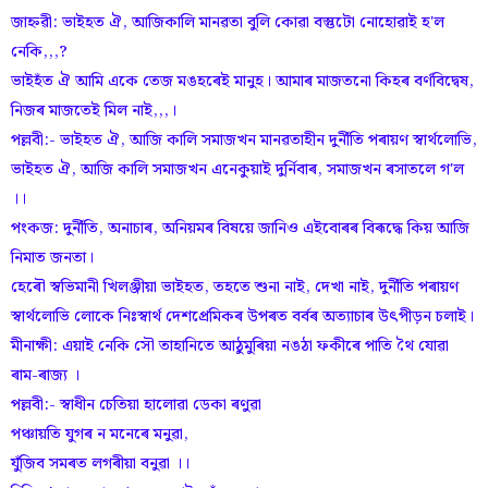
জাহ্নৱী: ভাইহত ঐ, আজিকালি মানৱতা বুলি কোৱা বস্তুটো নোহোৱাই হ'ল
নেকি,,,?
ভাইহঁত ঐ আমি একে তেজ মঙহৰেই মানুহ। আমাৰ মাজতনো কিহৰ বৰ্ণবিদ্বেষ,
নিজৰ মাজতেই মিল নাই,,,।
পল্লবী:- ভাইহত ঐ, আজি কালি সমাজখন মানৱতাহীন দুৰ্নীতি পৰায়ণ স্বাৰ্থলোভি,
ভাইহত ঐ, আজি কালি সমাজখন এনেকুয়াই দুৰ্নিবাৰ, সমাজখন ৰসাতলে গ'ল
।।
পংকজ: দুৰ্নীতি, অনাচাৰ, অনিয়মৰ বিষয়ে জানিও এইবোৰৰ বিৰূদ্ধে কিয় আজি
নিমাত জনতা।
হেৰৌ স্বভিমানী খিলঞ্জীয়া ভাইহত, তহতে শুনা নাই, দেখা নাই, দুৰ্নীতি পৰায়ণ
স্বাৰ্থলোভি লোকে নিঃস্বাৰ্থ দেশপ্ৰেমিকৰ উপৰত বৰ্বৰ অত্যাচাৰ উৎপীড়ন চলাই।
মীনাক্ষী: এয়াই নেকি সৌ তাহানিতে আঠুমুৰিয়া নঙঠা ফকীৰে পাতি থৈ যোৱা
ৰাম-ৰাজ্য ।
পল্লবী:- স্বাধীন চেতিয়া হালোৱা ডেকা ৰণুৱা
পঞ্চায়তি যুগৰ ন মনেৰে মনুৱা,
যুঁজিব সমৰত লগৰীয়া বনুৱা ।।