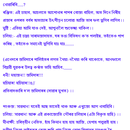
নোৱাৰিবি,,,,?
ৰঞ্জিত: এই চাহাব, আচলতে আপোনাৰ পাপৰ বোজা বাহিল, অত দিনে নিৰীহ
প্ৰজাৰ ওপৰত বৰ্বৰ অত্যাচাৰ উৎপীড়ন চলোৱা আজি তাৰ ফল ভুগিব লাগিব।।
মুষ্টি : এতিয়া আমি যাও দেই, আপুনালৈ শুভেচ্ছা থাকিল।।
চলিহা:- এই চাল্লা সাৰামজাদাহত, ঘৰ ভঙা বিভিষণ ক'ত পলাইছ, তহঁতেও পাপ
কৰিছ , তহঁতেও সমানেই ভূগিবি যাঃ যাঃ,,,,,,
(এনেদৰে জমিদাৰে পালিহঁতৰ লগত থৈয়া-নথৈয়া কৰি থাকোতে, আনফালে
বিপ্লৱী যুৱকৰ উদত্ব কণ্ঠত ভাহি আহিব,____
ধনী! মহাজন!! জমিদাৰ!!!
হুচিয়াৰ! হুচিয়াৰ!!৫//
প্ৰতিবাদকাৰি দ'ল জমিদাৰৰ দোৱাৰ মুখত) ।।
পংকজ: সাৱধান! যতেই আছ তাতেই থাক আৰু এখুজো আগ নাবাহিবি।
চলিহা: সাৱধান! আৰু এই প্ৰকাজ্যোতি গৌৰৱ চলিহাৰ (এটা বিকৃত হাহি) ।।
মীনাক্ষী: চৰিত্হীন নেতিভ, হাঁহ কিমান হাহ হাহ আজি, হেপাহ পলুৱাই হাহ।