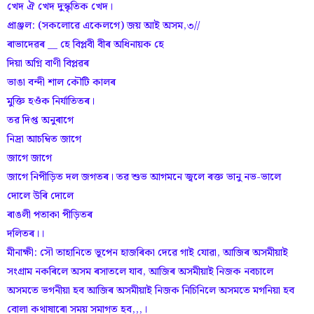
খেদ ঐ খেদ দুস্কৃতিক খেদ।
প্ৰাঞ্জল: (সকলোৱে একেলগে) জয় আই অসম,৩//
ৰাভাদেৱৰ __ হে বিপ্লবী বীৰ অধিনায়ক হে
দিয়া অগ্নি বাণী বিপ্লৱৰ
ভাঙা বন্দী শাল কৌটি কালৰ
মুক্তি হওঁক নিৰ্যাতিতৰ।
তৱ দিপ্ত অনুৰাগে
নিদ্ৰা আচম্বিত জাগে
জাগে জাগে
জাগে নিপীড়িত দল জগতৰ। তৱ শুভ আগমনে জ্বলে ৰক্ত ভানু নভ-ভালে
দোলে উৰি দোলে
ৰাঙলী পতাকা পীড়িতৰ
দলিতৰ।।
মীনাক্ষী: সৌ তাহানিতে ভূপেন হাজৰিকা দেৱে গাই যোৱা, আজিৰ অসমীয়াই
সংগ্ৰাম নকৰিলে অসম ৰসাতলে যাব, আজিৰ অসমীয়াই নিজক নবচালে
অসমতে ভগনীয়া হব আজিৰ অসমীয়াই নিজক নিচিনিলে অসমতে মগনিয়া হব
বোলা কথাষাৰো সময় সমাগত হব,,,।