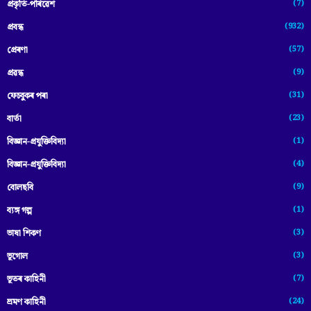
(7)
প্ৰকৃতি-পৰিৱেশ
(932)
প্ৰবন্ধ
(57)
প্ৰেৰণা
(9)
প্ৰৱন্ধ
(31)
ফেচবুকৰ পৰা
(23)
বাৰ্তা
(1)
বিজ্ঞান-প্রযুক্তিবিদ্যা
(4)
বিজ্ঞান-প্ৰযুক্তিবিদ্যা
(9)
বোলছবি
(1)
ব্যঙ্গ গল্প
(3)
ভাষা শিকণ
(3)
ভূগোল
(7)
ভূতৰ কাহিনী
(24)
ভ্ৰমণ কাহিনী