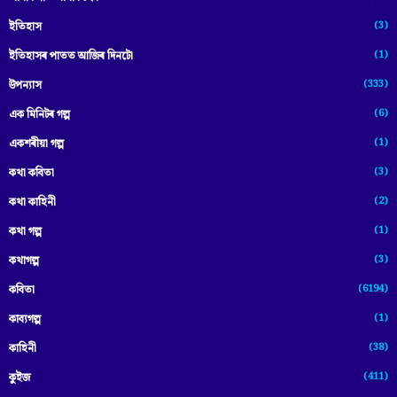
(3)
ইতিহাস
(1)
ইতিহাসৰ পাতত আজিৰ দিনটো
(333)
উপন্যাস
(6)
এক মিনিটৰ গল্প
(1)
একশৰীয়া গল্প
(3)
কথা কবিতা
(2)
কথা কাহিনী
(1)
কথা গল্প
(3)
কথাগল্প
(6194)
কবিতা
(1)
কাব্যগল্প
(38)
কাহিনী
(411)
কুইজ