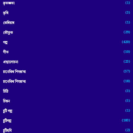
(1)
কৃতজ্ঞতা
(3)
কৃষি
(1)
কেৰিয়াৰ
(29)
কৌতুক
(420)
গল্প
(10)
গীত
(23)
গ্ৰন্থালোচনা
(57)
চানেকিৰ শিশুচ'ৰা
(18)
চানেকিৰ শিশুচ’ৰা
(3)
চিঠি
(5)
চিন্তন
(1)
চুটি গল্প
(183)
চুটিগল্প
(2)
চুটিছবি