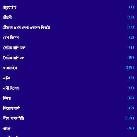
(1)
জঁতুৱাঠাঁচ
(17)
জীৱনী
(12)
জীৱনৰ প্ৰথম লেখা প্ৰকাশৰ দিনটো
(2)
দেশ-বিদেশ
(1)
দৈনিক ৰাশি ফল
(68)
দৈনিক ৰাশিফল
(363)
ধাৰাবাহিক
(4)
নাটক
(5)
নাৰী বিশেষ
(66)
নিবন্ধ
(2)
নিয়োগ বাৰ্তা
(121)
নীলা খামৰ চিঠি
(65)
প্রবন্ধ