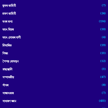
(7)
ভূতৰ কাহিনী
(24)
ভ্ৰমণ কাহিনী
(134)
মনৰ কথা
(10)
মহৎ বিচাৰ
(4)
মহৎ লোকৰ বাণী
(19)
লিমাৰিক
(13)
শিক্ষা
(12)
শৈশৱ ৰোমন্থন
(3)
শ্ৰদ্ধাঞ্জলি
(47)
সম্পাদকীয়
(8)
সাঁথৰ
(7)
সাক্ষাৎকাৰ
(433)
সাধাৰণ জ্ঞান