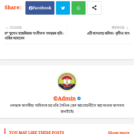
Facebook
Twi
Wh
OLDER
NEWER
ড° ভূপেন হাজৰিকাৰ সংগীতত সমন্বয়ৰ ছবি:-
এটি অসংলগ্ন কবিতা- দৃলীনা দাস
tter
ats
নাছিৰ আহমেদ
ap
p
©Admin
নমস্কাৰ অসমীয়া সাহিত্যৰ চানেকি দৈনিক ৱেব আলোচনীলৈ আপোনাক স্বাগতম
জনাইছোঁ
YOU MAY LIKE THESE POSTS
Show more