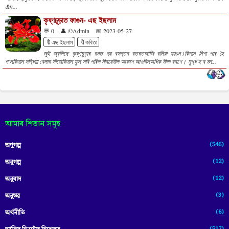
&n...
কৃষ্ণচূড়াত ফাগুন- এছ ইছলাম
💬 0
👤 ©Admin
📅 2023-05-27
🔖এছ ইছলাম
🔖কবিতা
জুই জ্বলিছে কৃষ্ণচূড়াৰ বনত নৱ বসন্তৰ বতৰতআজি বলিয়া ফাগুন।কিমান নিশা পাৰ হৈ
গ'লকিমান সন্ধিয়া বেলাৰ সাঁজেকিমান ফুল সৰি পৰিল নীৰৱেনীল আকাশ আগুৰিলঅধিক নীলা বৰণে। মুগ্ধ হ'ব মন...
আমাৰ শিতান সমূহ
(546)
অণুগল্প
(12)
অনুগল্প
(12)
অনুবাদ
(3)
অনুভৱ
(6)
অৰ্থনীতি