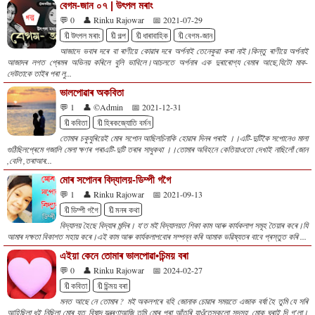
বেগম-জান ০৭ | উৎপল মৰাং
💬 0
👤 Rinku Rajowar
📅 2021-07-29
🔖উৎপল মৰাং
🔖গল্প
🔖ধাৰাবাহিক
🔖বেগম-জান
আজাদে ভবাৰ দৰে বা ৰাণীয়ে কোৱাৰ দৰে অৰ্পনাই তেনেকুৱা কৰা নাই।কিন্তু ৰাণীয়ে অৰ্পনাই
আজাদৰ লগত প্ৰেমৰ অভিনয় কৰিলে বুলি ভাবিলে।আচলতে অৰ্পনাৰ এক দুৰাৰোগ্য বেমাৰ আছে,যিটো মাক-
দেউতাকে তাইৰ পৰা লু...
ভালপোৱাৰ অকবিতা
💬 1
👤 ©Admin
📅 2021-12-31
🔖কবিতা
🔖হিৰকজ্যোতি বৰ্মন
তোমাৰ চকুযুৰিয়েই মোৰ সপোন আছিলচিনাকি হোৱাৰ দিনৰ পৰাই ।।এটি-দুটিকৈ সপোনেও মালা
গুঠিছিলপ্ৰেমে গজালি মেলা ক্ষণৰ পৰাএটি-দুটি তৰাৰ সাধুকথা ।।তোমাৰ অবিহনে কেতিয়াওতো দেখাই নাছিলোঁ জোন
,বেলি ,তৰাআৰ...
মোৰ সপোনৰ বিদ্যালয়-ডিম্পী গগৈ
💬 1
👤 Rinku Rajowar
📅 2021-09-13
🔖ডিম্পী গগৈ
🔖মনৰ কথা
বিদ্যালয় হৈছে বিদ্যাৰ মন্দিৰ। য'ত মই বিদ্যালয়ত শিকা কাম আৰু কাৰ্যকলাপ সমূহ তৈয়াৰ কৰে।যি
আমাৰ দক্ষতা বিকাশত সহায় কৰে।এই কাম আৰু কাৰ্যকলাপবোৰ সম্পন্ন কৰি আমাক ভৱিষ্যতৰ বাবে প্ৰস্তুত কৰি ...
এইয়া কেনে তোমাৰ ভালপোৱা•চিন্ময় বৰা
💬 0
👤 Rinku Rajowar
📅 2024-02-27
🔖কবিতা
🔖চিন্ময় বৰা
মনত আছে নে তোমাৰ ? মই অকলশৰে বহি জোনাক চোৱাৰ সময়তে এজাক বৰ্ষা হৈ তুমি যে সৰি
আহিছিলা,ধুই নিছিলা মোৰ যত বিষাদ,যন্ত্ৰণাআজি তুমি মোৰ পৰা আঁতৰি যাওঁতেসকলো সুদসহ মোক ঘুৰাই দি গ'লা।