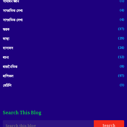
(1)
সাধাৰন জ্ঞান
(4)
সাম্প্রতিক লেখা
(4)
সাম্প্ৰতিক লেখা
(37)
স্তৱক
(29)
স্বাস্থ্য
(24)
হাস্যৰস
(12)
ৰচনা
(8)
ৰাজনৈতিক
(97)
ৰাশিফল
(3)
ৰেচিপি
Search This Blog