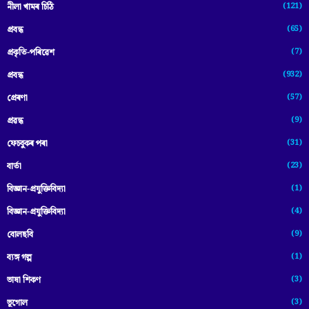
(121)
নীলা খামৰ চিঠি
(65)
প্রবন্ধ
(7)
প্ৰকৃতি-পৰিৱেশ
(932)
প্ৰবন্ধ
(57)
প্ৰেৰণা
(9)
প্ৰৱন্ধ
(31)
ফেচবুকৰ পৰা
(23)
বাৰ্তা
(1)
বিজ্ঞান-প্রযুক্তিবিদ্যা
(4)
বিজ্ঞান-প্ৰযুক্তিবিদ্যা
(9)
বোলছবি
(1)
ব্যঙ্গ গল্প
(3)
ভাষা শিকণ
(3)
ভূগোল