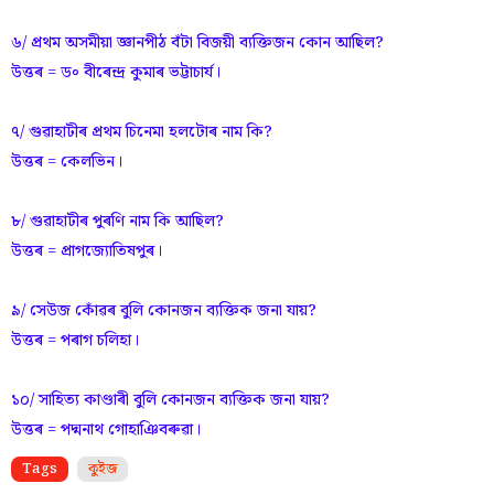
৬/ প্ৰথম অসমীয়া জ্ঞানপীঠ বঁটা বিজয়ী ব্যক্তিজন কোন আছিল?
উত্তৰ = ড৹ বীৰেন্দ্ৰ কুমাৰ ভট্টাচাৰ্য।
৭/ গুৱাহাটীৰ প্ৰথম চিনেমা হলটোৰ নাম কি?
উত্তৰ = কেলভিন।
৮/ গুৱাহাটীৰ পুৰণি নাম কি আছিল?
উত্তৰ = প্ৰাগজ্যোতিষপুৰ।
৯/ সেউজ কোঁৱৰ বুলি কোনজন ব্যক্তিক জনা যায়?
উত্তৰ = পৰাগ চলিহা।
১০/ সাহিত্য কাণ্ডাৰী বুলি কোনজন ব্যক্তিক জনা যায়?
উত্তৰ = পদ্মনাথ গোহাঞিবৰুৱা।
Tags
কুইজ