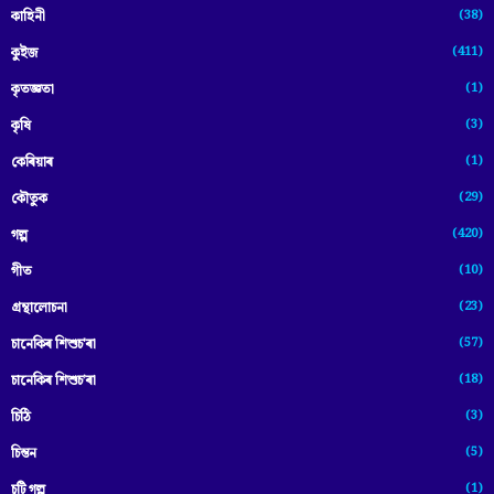
(38)
কাহিনী
(411)
কুইজ
(1)
কৃতজ্ঞতা
(3)
কৃষি
(1)
কেৰিয়াৰ
(29)
কৌতুক
(420)
গল্প
(10)
গীত
(23)
গ্ৰন্থালোচনা
(57)
চানেকিৰ শিশুচ'ৰা
(18)
চানেকিৰ শিশুচ’ৰা
(3)
চিঠি
(5)
চিন্তন
(1)
চুটি গল্প