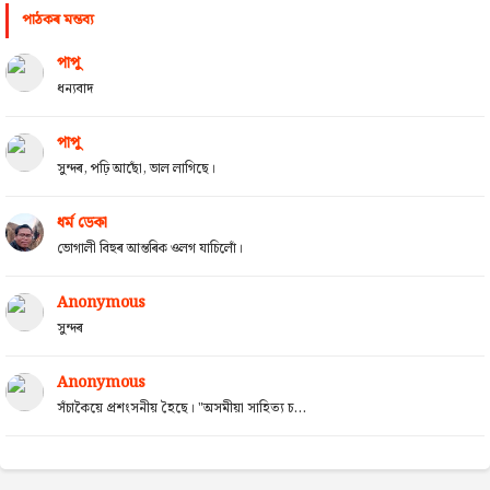
পাঠকৰ মন্তব্য
পাপু
ধন্যবাদ
পাপু
সুন্দৰ, পঢ়ি আছোঁ, ভাল লাগিছে।
ধৰ্ম ডেকা
ভোগালী বিহুৰ আন্তৰিক ওলগ যাচিলোঁ।
Anonymous
সুন্দৰ
Anonymous
সঁচাকৈয়ে প্ৰশংসনীয় হৈছে। "অসমীয়া সাহিত্য চ...