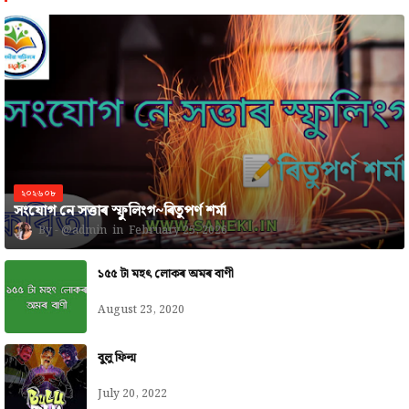
২০২৬০৮
সংযোগ নে সত্তাৰ স্ফুলিংগ~ৰিতুপৰ্ণ শৰ্মা
@admin
February 25, 2026
১৫৫ টা মহৎ লোকৰ অমৰ বাণী
August 23, 2020
বুলু ফিল্ম
July 20, 2022