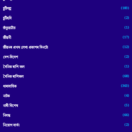
(183)
চুটিগল্প
(2)
চুটিছবি
(1)
জঁতুৱাঠাঁচ
(17)
জীৱনী
(12)
জীৱনৰ প্ৰথম লেখা প্ৰকাশৰ দিনটো
(2)
দেশ-বিদেশ
(1)
দৈনিক ৰাশি ফল
(68)
দৈনিক ৰাশিফল
(363)
ধাৰাবাহিক
(4)
নাটক
(5)
নাৰী বিশেষ
(66)
নিবন্ধ
(2)
নিয়োগ বাৰ্তা