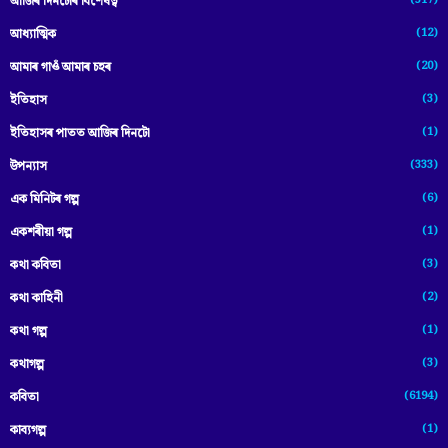
(517)
আজিৰ দিনটোৰ বিশেষত্ব
(12)
আধ্যাত্মিক
(20)
আমাৰ গাওঁ আমাৰ চহৰ
(3)
ইতিহাস
(1)
ইতিহাসৰ পাতত আজিৰ দিনটো
(333)
উপন্যাস
(6)
এক মিনিটৰ গল্প
(1)
একশৰীয়া গল্প
(3)
কথা কবিতা
(2)
কথা কাহিনী
(1)
কথা গল্প
(3)
কথাগল্প
(6194)
কবিতা
(1)
কাব্যগল্প