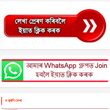
ন-পুৰণি লেখা