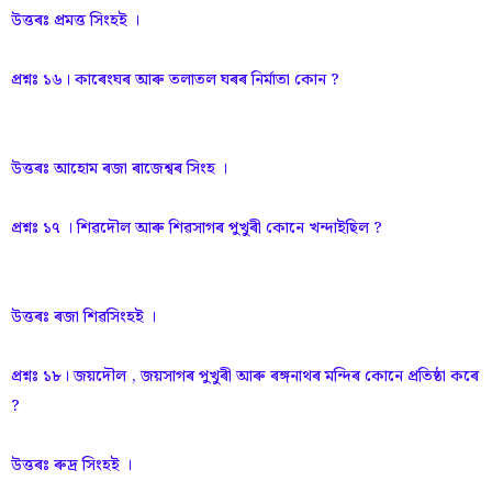
উত্তৰঃ প্রমত্ত সিংহই ।
প্রশ্নঃ ১৬। কাৰেংঘৰ আৰু তলাতল ঘৰৰ নিৰ্মাতা কোন ?
উত্তৰঃ আহোম ৰজা ৰাজেশ্বৰ সিংহ ।
প্রশ্নঃ ১৭ । শিৱদৌল আৰু শিৱসাগৰ পুখুৰী কোনে খন্দাইছিল ?
উত্তৰঃ ৰজা শিৱসিংহই ।
প্রশ্নঃ ১৮। জয়দৌল , জয়সাগৰ পুখুৰী আৰু ৰঙ্গনাথৰ মন্দিৰ কোনে প্রতিষ্ঠা কৰে
?
উত্তৰঃ ৰুদ্ৰ সিংহই ।