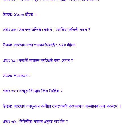
উত্তৰঃ ১২০৩ খ্ৰীঃত ।
প্রশ্নঃ ২৮। উমানন্দ মন্দিৰ কোনে , কেতিয়া প্ৰতিষ্ঠা কৰে ?
উত্তৰঃ আহোম ৰজা গদাধৰ সিংহই ১৬৯৪ খ্ৰীঃত।
প্রশ্নঃ ২৯। কছাৰী ৰাজ্যৰ সৰ্বশ্রেষ্ঠ ৰজা কোন ?
উত্তৰঃ শত্রুদমন ৷
প্রশ্নঃ ৩০৷ দন্দুৱা বিদ্রোহ কিয় হৈছিল ?
উত্তৰঃ আহোম বৰফুকন কলীয়া ভোমোৰাই কামৰূপত অত্যাচাৰ কৰা কাৰণে ।
প্রশ্নঃ ৩১। দিহিঙ্গীয়া ৰজাৰ প্ৰকৃত নাম কি ?