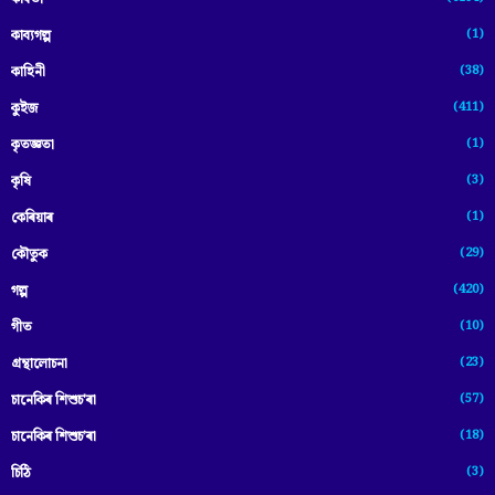
(1)
কাব্যগল্প
(38)
কাহিনী
(411)
কুইজ
(1)
কৃতজ্ঞতা
(3)
কৃষি
(1)
কেৰিয়াৰ
(29)
কৌতুক
(420)
গল্প
(10)
গীত
(23)
গ্ৰন্থালোচনা
(57)
চানেকিৰ শিশুচ'ৰা
(18)
চানেকিৰ শিশুচ’ৰা
(3)
চিঠি