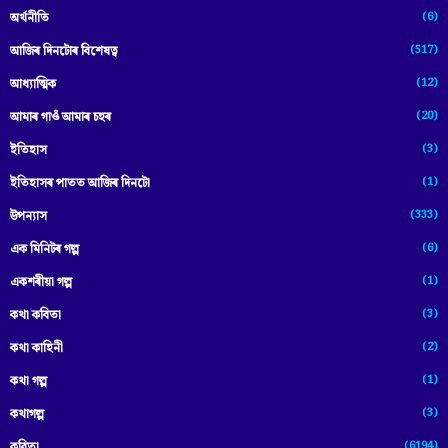
(6)
অৰ্থনীতি
(517)
আজিৰ দিনটোৰ বিশেষত্ব
(12)
আধ্যাত্মিক
(20)
আমাৰ গাওঁ আমাৰ চহৰ
(3)
ইতিহাস
(1)
ইতিহাসৰ পাতত আজিৰ দিনটো
(333)
উপন্যাস
(6)
এক মিনিটৰ গল্প
(1)
একশৰীয়া গল্প
(3)
কথা কবিতা
(2)
কথা কাহিনী
(1)
কথা গল্প
(3)
কথাগল্প
(6194)
কবিতা