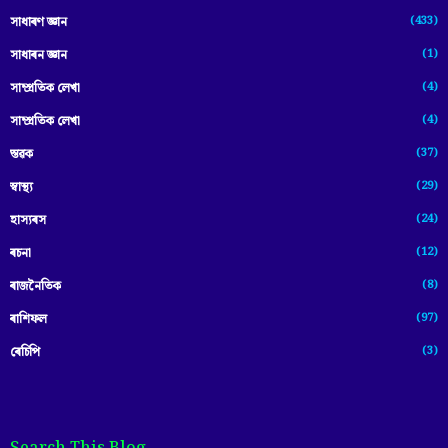
(433)
সাধাৰণ জ্ঞান
(1)
সাধাৰন জ্ঞান
(4)
সাম্প্রতিক লেখা
(4)
সাম্প্ৰতিক লেখা
(37)
স্তৱক
(29)
স্বাস্থ্য
(24)
হাস্যৰস
(12)
ৰচনা
(8)
ৰাজনৈতিক
(97)
ৰাশিফল
(3)
ৰেচিপি