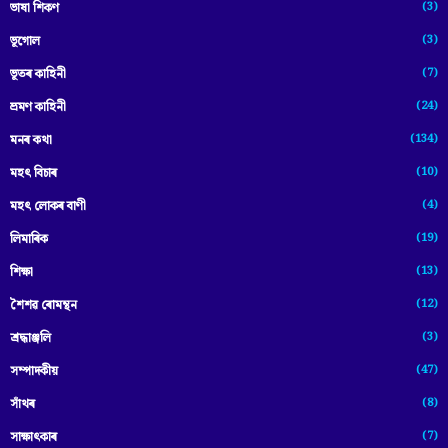
(3)
ভাষা শিকণ
(3)
ভূগোল
(7)
ভূতৰ কাহিনী
(24)
ভ্ৰমণ কাহিনী
(134)
মনৰ কথা
(10)
মহৎ বিচাৰ
(4)
মহৎ লোকৰ বাণী
(19)
লিমাৰিক
(13)
শিক্ষা
(12)
শৈশৱ ৰোমন্থন
(3)
শ্ৰদ্ধাঞ্জলি
(47)
সম্পাদকীয়
(8)
সাঁথৰ
(7)
সাক্ষাৎকাৰ