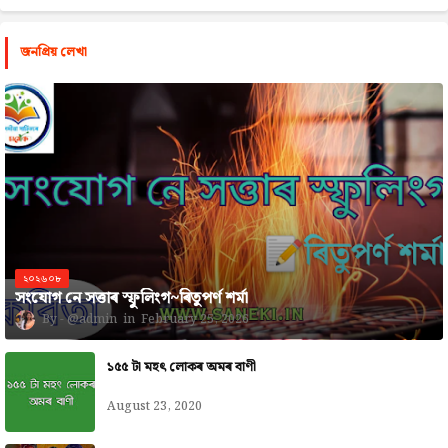
জনপ্রিয় লেখা
২০২৬০৮
সংযোগ নে সত্তাৰ স্ফুলিংগ~ৰিতুপৰ্ণ শৰ্মা
@admin
February 25, 2026
১৫৫ টা মহৎ লোকৰ অমৰ বাণী
August 23, 2020