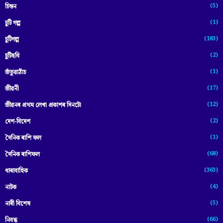
(5)
চিন্তন
(1)
চুটি গল্প
(183)
চুটিগল্প
(2)
চুটিছবি
(1)
জঁতুৱাঠাঁচ
(17)
জীৱনী
(12)
জীৱনৰ প্ৰথম লেখা প্ৰকাশৰ দিনটো
(2)
দেশ-বিদেশ
(1)
দৈনিক ৰাশি ফল
(68)
দৈনিক ৰাশিফল
(363)
ধাৰাবাহিক
(4)
নাটক
(5)
নাৰী বিশেষ
(66)
নিবন্ধ