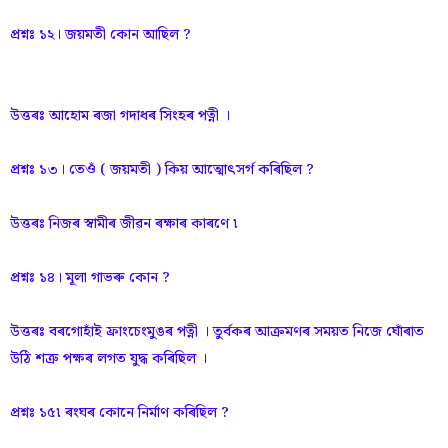
প্রশ্নঃ ১২। জয়মতী কোন আছিল ?
উত্তৰঃ আহোম ৰজা গদাধৰ সিংহৰ পত্নী ।
প্রশ্নঃ ১৩। তেওঁ ( জয়মতী ) কিয় আত্মোৎসর্গ কৰিছিল ?
উত্তৰঃ নিজৰ স্বামীৰ জীৱন ৰক্ষাৰ কাৰণে ৷
প্রশ্নঃ ১৪। মূলা গাভৰু কোন ?
উত্তৰঃ বৰগোহাঁই ফ্রাংচেংমুঙৰ পত্নী । তুৰ্বকৰ আক্ৰমণৰ সময়ত নিজে ঘোঁৰাত
উঠি শত্রু পক্ষৰ লগত যুদ্ধ কৰিছিল ।
প্রশ্নঃ ১৫৷ ৰংঘৰ কোনে নিৰ্মাণ কৰিছিল ?