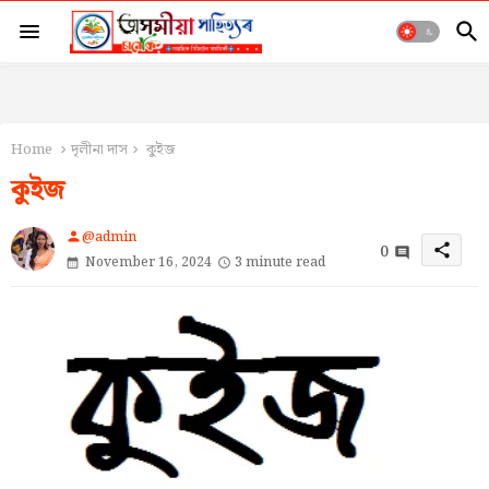
Home
দৃলীনা দাস
কুইজ
কুইজ
@admin
person
0
share
November 16, 2024
3 minute read