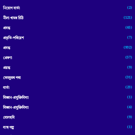
(2)
নিয়োগ বাৰ্তা
(121)
নীলা খামৰ চিঠি
(65)
প্রবন্ধ
(7)
প্ৰকৃতি-পৰিৱেশ
(932)
প্ৰবন্ধ
(57)
প্ৰেৰণা
(9)
প্ৰৱন্ধ
(31)
ফেচবুকৰ পৰা
(23)
বাৰ্তা
(1)
বিজ্ঞান-প্রযুক্তিবিদ্যা
(4)
বিজ্ঞান-প্ৰযুক্তিবিদ্যা
(9)
বোলছবি
(1)
ব্যঙ্গ গল্প