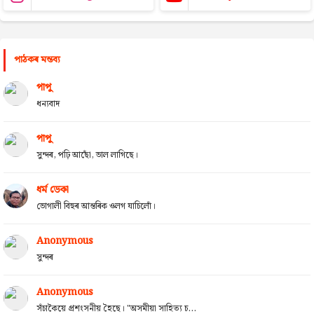
পাঠকৰ মন্তব্য
পাপু
ধন্যবাদ
পাপু
সুন্দৰ, পঢ়ি আছোঁ, ভাল লাগিছে।
ধৰ্ম ডেকা
ভোগালী বিহুৰ আন্তৰিক ওলগ যাচিলোঁ।
Anonymous
সুন্দৰ
Anonymous
সঁচাকৈয়ে প্ৰশংসনীয় হৈছে। "অসমীয়া সাহিত্য চ...