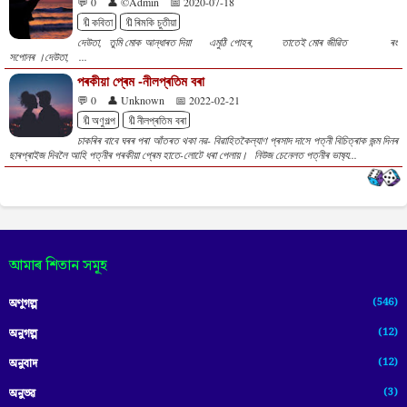
💬 0
👤 ©Admin
📅 2020-07-18
🔖কবিতা
🔖ৰিমকি চুতীয়া
দেউতা, তুমি মোক আন্ধাৰত দিয়া এমুঠি পোহৰ, তাতেই মোৰ জীৱিত ৰং
সপোনৰ ।দেউতা, ...
পৰকীয়া প্ৰেম -নীলপ্ৰতিম বৰা
💬 0
👤 Unknown
📅 2022-02-21
🔖অণুগল্প
🔖নীলপ্ৰতিম বৰা
চাকৰিৰ বাবে ঘৰৰ পৰা আঁতৰত থকা নৱ- বিৱাহিতকৈল্যাণ প্ৰসাদ দাসে পত্নী ‍‍বিচিত্ৰাক জন্ম দিনৰ
ছাৰপ্ৰাইজ দিবলৈ আহি পত্নীৰ পৰকীয়া প্ৰেম হাতে-লোটে ধৰা পেলায়। নিউজ চেনেলত পত্নীৰ ভাষ‍্য...
আমাৰ শিতান সমূহ
(546)
অণুগল্প
(12)
অনুগল্প
(12)
অনুবাদ
(3)
অনুভৱ