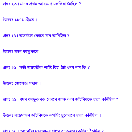
প্রশ্নঃ ২৩। মানৰ প্ৰথম আক্রমণ কেতিয়া হৈছিল ?
উত্তৰঃ ১৮৭১ খ্ৰীঃত ।
প্রশ্নঃ ২৪। অসমলৈ কোনে মান আনিছিল ?
উত্তৰঃ বদন বৰফুকনে ।
প্রশ্নঃ ২৫। সতী জয়মতীক শাস্তি বিহা ঠাইখনৰ নাম কি ?
উত্তৰঃ জেৰেঙা পথাৰ ।
প্রশ্নঃ ২৬। বদন বৰফুকনক কোনে আৰু কাৰ আঁচনিমতে হত্যা কৰিছিল ?
উত্তৰঃ ৰাজমাওৰ আঁচনিমতে ৰূপসিং চুবেদাৰে হত্যা কৰিছিল ।
প্রশ্নঃ ২৭ । অসমলৈ মুছলমানৰ প্ৰথম আক্ৰমণ কেতিয়া হৈছিল ?