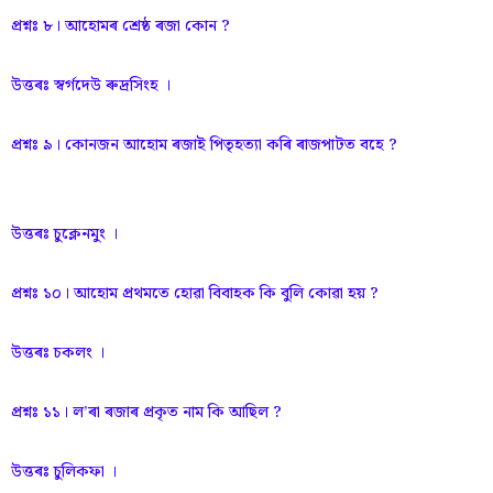
প্রশ্নঃ ৮। আহোমৰ শ্ৰেষ্ঠ ৰজা কোন ?
উত্তৰঃ স্বৰ্গদেউ ৰুদ্ৰসিংহ ।
প্রশ্নঃ ৯। কোনজন আহোম ৰজাই পিতৃহত্যা কৰি ৰাজপাটত বহে ?
উত্তৰঃ চুক্লেনমুং ।
প্রশ্নঃ ১০। আহোম প্রথমতে হোৱা বিবাহক কি বুলি কোৱা হয় ?
উত্তৰঃ চকলং ।
প্রশ্নঃ ১১। ল’ৰা ৰজাৰ প্ৰকৃত নাম কি আছিল ?
উত্তৰঃ চুলিকফা ।