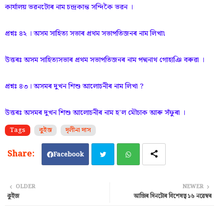
কাৰ্যালয় ভৱনটোৰ নাম চন্দ্ৰকান্ত সন্দিকৈ ভৱন ।
প্রশ্নঃ ৪২ । অসম সাহিত্য সভাৰ প্ৰথম সভাপতিজনৰ নাম লিখা৷
উত্তৰঃ অসম সাহিত্যসভাৰ প্ৰথম সভাপতিজনৰ নাম পদ্মনাথ গোহাঞি বৰুৱা ।
প্রশ্নঃ ৪৩। অসমৰ দুখন শিশু আলোচনীৰ নাম লিখা ?
উত্তৰঃ অসমৰ দুখন শিশু আলোচনীৰ নাম হ’ল মৌচাক আৰু সঁফুৰা ।
Tags
কুইজ
দৃলীনা দাস
Facebook
Twi
Wh
OLDER
NEWER
কুইজ
আজিৰ দিনটোৰ বিশেষত্ব ১৬ নৱেম্বৰ
tter
ats