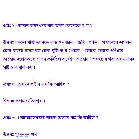
প্রশ্নঃ ১। আমাৰ ৰাজ্যখনৰ নাম অসম কেনেকৈ হ’ল ?
উত্তৰঃ বহুতো পণ্ডিতৰ মতে ৰাজ্যখন জান – জুৰি , পৰ্বত – পাহাৰেৰে অসমান
হোৱা বাবেই অসম নাম হোৱা বুলি ক’ব খোজে । কোনো কোনো পণ্ডিতে
আহোম ৰজাসকলে শাসন কৰিছিল বাবেই ‘ আহোম ’ শব্দটোৰ পৰা অসম নামৰ
সৃষ্টি হ’ল বুলি কয় ৷
প্রশ্নঃ ২। অসমৰ প্রাচীন নাম কি আছিল ?
উত্তৰঃ প্ৰাগজ্যোতিষপুৰ ।
প্রশ্নঃ ৩ । আহোমসকলৰ ভাষাত অসমৰ নাম কি আছিল ?
উত্তৰঃ মুংদুনদুন খাম