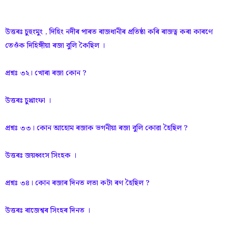
উত্তৰঃ চুহুংমুং , দিহিং নদীৰ পাৰত ৰাজধানীৰ প্ৰতিষ্ঠা কৰি ৰাজত্ব কৰা কাৰণে
তেওঁক দিহিঙ্গীয়া ৰজা বুলি কৈছিল ।
প্রশ্নঃ ৩২। খোৰা ৰজা কোন ?
উত্তৰঃ চুখ্ৰাংফা ।
প্রশ্নঃ ৩৩। কোন আহোম ৰজাক ভগনীয়া ৰজা বুলি কোৱা হৈছিল ?
উত্তৰঃ জয়ধ্বংস সিংহক ।
প্রশ্নঃ ৩৪। কোন ৰজাৰ দিনত লতা কটা ৰণ হৈছিল ?
উত্তৰঃ ৰাজেশ্বৰ সিংহৰ দিনত ।