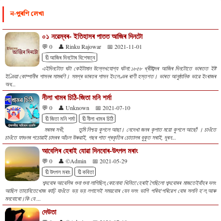
ন-পুৰণি লেখা
০১ নৱেম্বৰ- ইতিহাসৰ পাতত আজিৰ দিনটো
💬 0
👤 Rinku Rajowar
📅 2021-11-01
🔖আজিৰ দিনটোৰ বিশেষত্ব
এইদিনটোত ঘটা কেইটামান উল্লেখযোগ্য ঘটনা:১৮৫৮ খ্ৰীষ্টাব্দৰ আজিৰ দিনটোতে ভাৰতত ইষ্ট
ইণ্ডিয়া কোম্পানীৰ শাসনৰ সামৰণি। সমগ্ৰ ভাৰতৰ শাসন ইংলেণ্ডৰ ৰাণী হস্তগত। ভাৰত আনুষ্ঠানিক ভাৱে ইংৰাজৰ
অধ...
নীলা খামৰ চিঠি-জিতা মনি শৰ্মা
💬 0
👤 Unknown
📅 2021-07-10
🔖জিতা মনি শৰ্মা
🔖নীলা খামৰ চিঠি
মৰমৰ সখী, তুমি নিশ্চয় কুশলে আছা। নেদেখা জনৰ কৃপাত ময়ো কুশলে আছোঁ । চাওঁতে
চাওঁতে ফাগুনৰ পচোৱাই চাদৰৰ আঁচল উৰুৱাই, গছৰ পাত প্ৰকৃতিৰ চোতালৰ বুকুত সৰাই, দূৰন...
আবেলিৰ হেৰাই যোৱা দিনবোৰ-উৎপল মৰাং
💬 0
👤 ©Admin
📅 2021-05-29
🔖উৎপল মৰাং
🔖কবিতা
শব্দবোৰ আবেলিৰ শুনা শুনা লাগিছিল,কোনোবা খিনিত!হেৰাই গৈছিলো শব্দবোৰৰ মাজতেইবাঁহৰ দলং
আছিল তাহানিতেখোজ কাঢ়ি যাওঁতে ভয় ভয় লগাসেই সময়বোৰ যেন দলং ভাগি পৰিব!পৰিৱেশ বোৰ সলনি হ'ল,আৰু
মনবোৰো।কি যে ...
দেউতা