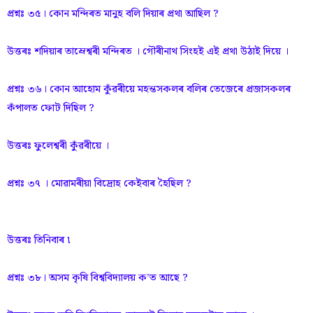
প্রশ্নঃ ৩৫। কোন মন্দিৰত মানুহ বলি দিয়াৰ প্ৰথা আছিল ?
উত্তৰঃ শদিয়াৰ তাম্ৰেশ্বৰী মন্দিৰত । গৌৰীনাথ সিংহই এই প্রথা উঠাই দিয়ে ।
প্রশ্নঃ ৩৬। কোন আহোম কুঁৱৰীয়ে মহন্তসকলৰ বলিৰ তেজেৰে প্ৰজাসকলৰ
কঁপালত ফোট দিছিল ?
উত্তৰঃ ফুলেশ্বৰী কুঁৱৰীয়ে ।
প্রশ্নঃ ৩৭ । মোৱামৰীয়া বিদ্ৰোহ কেইবাৰ হৈছিল ?
উত্তৰঃ তিনিবাৰ ৷
প্রশ্নঃ ৩৮। অসম কৃষি বিশ্ববিদ্যালয় ক’ত আছে ?