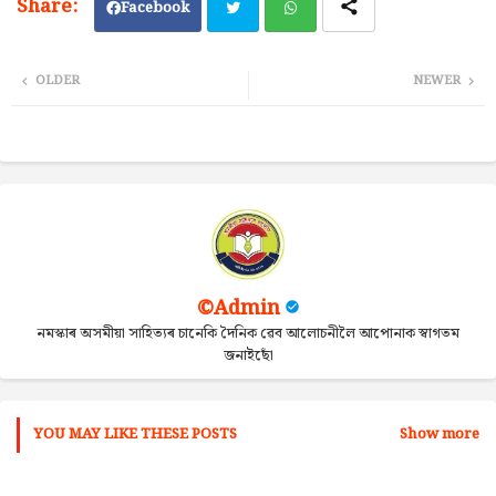
Facebook
Twi
Wh
OLDER
NEWER
tter
ats
ap
p
©Admin
নমস্কাৰ অসমীয়া সাহিত্যৰ চানেকি দৈনিক ৱেব আলোচনীলৈ আপোনাক স্বাগতম
জনাইছোঁ
YOU MAY LIKE THESE POSTS
Show more