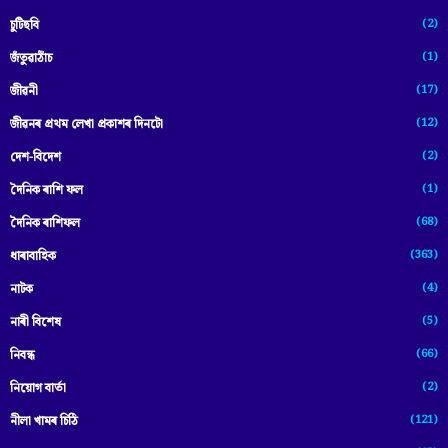
(2)
চুটিছবি
(1)
জঁতুৱাঠাঁচ
(17)
জীৱনী
(12)
জীৱনৰ প্ৰথম লেখা প্ৰকাশৰ দিনটো
(2)
দেশ-বিদেশ
(1)
দৈনিক ৰাশি ফল
(68)
দৈনিক ৰাশিফল
(363)
ধাৰাবাহিক
(4)
নাটক
(5)
নাৰী বিশেষ
(66)
নিবন্ধ
(2)
নিয়োগ বাৰ্তা
(121)
নীলা খামৰ চিঠি