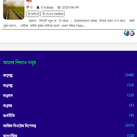
গতি
💬 0
👤 ©Admin
📅 2020-06-09
🔖কবিতা
🔖হেমেন হাজৰিকা
ক্রমশ- শিলটো গধুৰ হৈ গৈ আছে ৷ অন্যমনস্কতা আমাৰ বিপদৰ কাৰণ হ'ব পাৰে , আমি
বুজা সকলে-- যেতিয়া অধিক বুজাৰ অভিনয় কৰো কেৱল নিজক লৈ&n...
আমাৰ শিতান সমূহ
(546)
অণুগল্প
(12)
অনুগল্প
(12)
অনুবাদ
(3)
অনুভৱ
(6)
অৰ্থনীতি
(517)
আজিৰ দিনটোৰ বিশেষত্ব
(12)
আধ্যাত্মিক