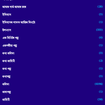
(20)
আমাৰ গাওঁ আমাৰ চহৰ
(3)
ইতিহাস
(1)
ইতিহাসৰ পাতত আজিৰ দিনটো
(333)
উপন্যাস
(6)
এক মিনিটৰ গল্প
(1)
একশৰীয়া গল্প
(3)
কথা কবিতা
(2)
কথা কাহিনী
(1)
কথা গল্প
(3)
কথাগল্প
(6194)
কবিতা
(1)
কাব্যগল্প
(38)
কাহিনী