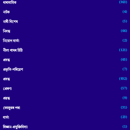
(363)
ধাৰাবাহিক
(4)
নাটক
(5)
নাৰী বিশেষ
(66)
নিবন্ধ
(2)
নিয়োগ বাৰ্তা
(121)
নীলা খামৰ চিঠি
(65)
প্রবন্ধ
(7)
প্ৰকৃতি-পৰিৱেশ
(932)
প্ৰবন্ধ
(57)
প্ৰেৰণা
(9)
প্ৰৱন্ধ
(31)
ফেচবুকৰ পৰা
(23)
বাৰ্তা
(1)
বিজ্ঞান-প্রযুক্তিবিদ্যা