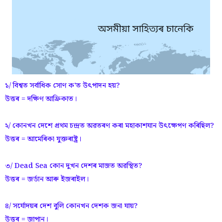
১/ বিশ্বত সৰ্বাধিক সোণ ক'ত উৎপাদন হয়?
উত্তৰ = দক্ষিণ আফ্ৰিকাত।
২/ কোনখন দেশে প্ৰথম চন্দ্ৰত অৱতৰণ কৰা মহাকাশযান উৎক্ষেপণ কৰিছিল?
উত্তৰ = আমেৰিকা যুক্তৰাষ্ট্ৰ।
৩/ Dead Sea কোন দুখন দেশৰ মাজত অৱস্থিত?
উত্তৰ = জৰ্ডান আৰু ইজৰাইল।
৪/ সৰ্যোদয়ৰ দেশ বুলি কোনখন দেশক জনা যায়?
উত্তৰ = জাপান।