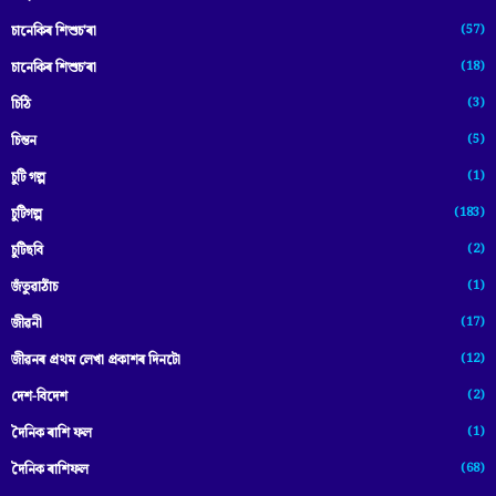
(57)
চানেকিৰ শিশুচ'ৰা
(18)
চানেকিৰ শিশুচ’ৰা
(3)
চিঠি
(5)
চিন্তন
(1)
চুটি গল্প
(183)
চুটিগল্প
(2)
চুটিছবি
(1)
জঁতুৱাঠাঁচ
(17)
জীৱনী
(12)
জীৱনৰ প্ৰথম লেখা প্ৰকাশৰ দিনটো
(2)
দেশ-বিদেশ
(1)
দৈনিক ৰাশি ফল
(68)
দৈনিক ৰাশিফল