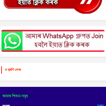
ন-পুৰণি লেখা
আমাৰ শিতান সমূহ
(546)