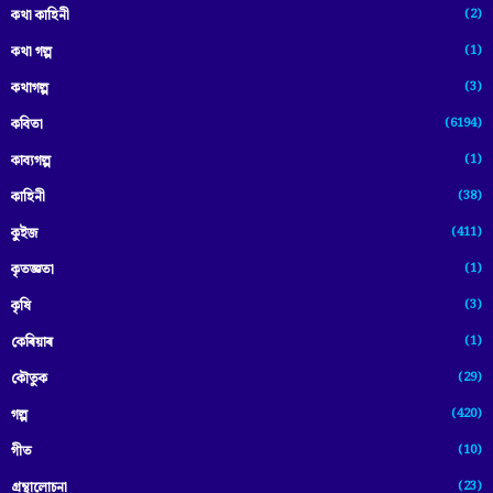
(2)
কথা কাহিনী
(1)
কথা গল্প
(3)
কথাগল্প
(6194)
কবিতা
(1)
কাব্যগল্প
(38)
কাহিনী
(411)
কুইজ
(1)
কৃতজ্ঞতা
(3)
কৃষি
(1)
কেৰিয়াৰ
(29)
কৌতুক
(420)
গল্প
(10)
গীত
(23)
গ্ৰন্থালোচনা