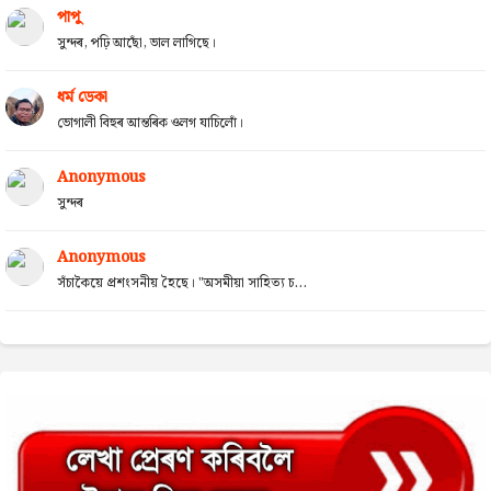
পাপু
সুন্দৰ, পঢ়ি আছোঁ, ভাল লাগিছে।
ধৰ্ম ডেকা
ভোগালী বিহুৰ আন্তৰিক ওলগ যাচিলোঁ।
Anonymous
সুন্দৰ
Anonymous
সঁচাকৈয়ে প্ৰশংসনীয় হৈছে। "অসমীয়া সাহিত্য চ...