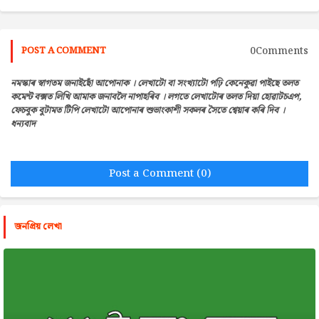
0Comments
POST A COMMENT
নমস্কাৰ স্বাগতম জনাইছোঁ আপোনাক । লেখাটো বা সংখ্যাটো পঢ়ি কেনেকুৱা পাইছে তলত
কমেন্ট বক্সত লিখি আমাক জনাবলৈ নাপাহৰিব । লগতে লেখাটোৰ তলত দিয়া হোৱাটচএপ,
ফেচবুক বুটামত টিপি লেখাটো আপোনাৰ শুভাংকাশী সকলৰ সৈতে শ্বেয়াৰ কৰি দিব ।
ধন্যবাদ
Post a Comment (0)
জনপ্রিয় লেখা