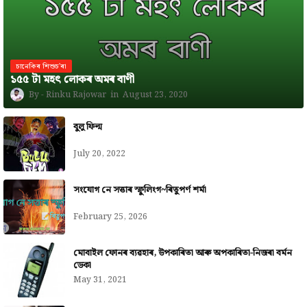
চানেকিৰ শিশুচ'ৰা
১৫৫ টা মহৎ লোকৰ অমৰ বাণী
Rinku Rajowar
August 23, 2020
বুলু ফিল্ম
July 20, 2022
সংযোগ নে সত্তাৰ স্ফুলিংগ~ৰিতুপৰ্ণ শৰ্মা
February 25, 2026
মোবাইল ফোনৰ ব্যৱহাৰ, উপকাৰিতা আৰু অপকাৰিতা-নিজৰা বৰ্মন
ডেকা
May 31, 2021