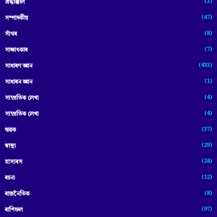
(3)
শ্ৰদ্ধাঞ্জলি
(47)
সম্পাদকীয়
(8)
সাঁথৰ
(7)
সাক্ষাৎকাৰ
(433)
সাধাৰণ জ্ঞান
(1)
সাধাৰন জ্ঞান
(4)
সাম্প্রতিক লেখা
(4)
সাম্প্ৰতিক লেখা
(37)
স্তৱক
(29)
স্বাস্থ্য
(24)
হাস্যৰস
(12)
ৰচনা
(8)
ৰাজনৈতিক
(97)
ৰাশিফল