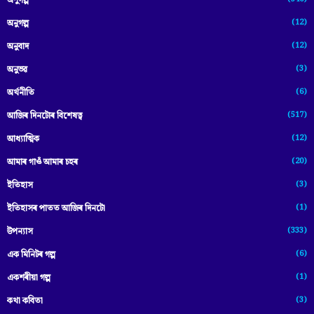
অণুগল্প
(12)
অনুগল্প
(12)
অনুবাদ
(3)
অনুভৱ
(6)
অৰ্থনীতি
(517)
আজিৰ দিনটোৰ বিশেষত্ব
(12)
আধ্যাত্মিক
(20)
আমাৰ গাওঁ আমাৰ চহৰ
(3)
ইতিহাস
(1)
ইতিহাসৰ পাতত আজিৰ দিনটো
(333)
উপন্যাস
(6)
এক মিনিটৰ গল্প
(1)
একশৰীয়া গল্প
(3)
কথা কবিতা