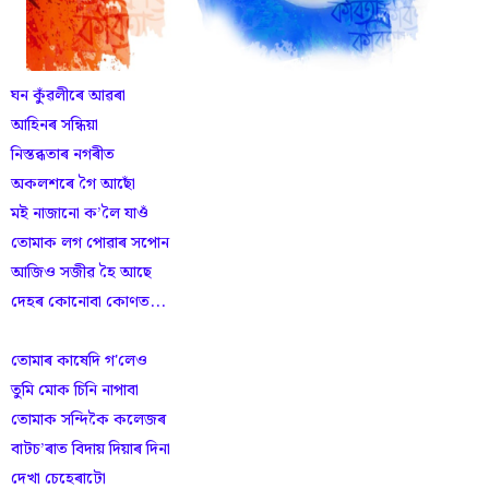
ঘন কুঁৱলীৰে আৱৰা
আহিনৰ সন্ধিয়া
নিস্তব্ধতাৰ নগৰীত
অকলশৰে গৈ আছোঁ
মই নাজানো ক’লৈ যাওঁ
তোমাক লগ পোৱাৰ সপোন
আজিও সজীৱ হৈ আছে
দেহৰ কোনোবা কোণত...
তোমাৰ কাষেদি গ'লেও
তুমি মোক চিনি নাপাবা
তোমাক সন্দিকৈ কলেজৰ
বাটচ’ৰাত বিদায় দিয়াৰ দিনা
দেখা চেহেৰাটো