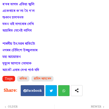
ৰ’দৰ তাপত এতিয়া জ্বলি
একেবাৰে ক’লা হৈ গ’ল
শুকান চালখনত
যতন নাই দাগবোৰ দেখি
আচৰিত যেনেই লাগিব
শাৰদীয় উৎসৱৰ ৰাতিটো
নগৰৰ চৌদিশে উজ্জ্বলতাৰ
মহা আয়োজন
মৃত্যুৰ আগতে তোমাক
আকৌ এবাৰ দেখা পাওঁ যদি
Tags
কবিতা
ৱাহিদ আহমেদ
Facebook
Twi
Wh
OLDER
NEWER