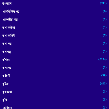
(333)
উপন্যাস
(6)
এক মিনিটৰ গল্প
(1)
একশৰীয়া গল্প
(3)
কথা কবিতা
(2)
কথা কাহিনী
(1)
কথা গল্প
(3)
কথাগল্প
(6194)
কবিতা
(1)
কাব্যগল্প
(38)
কাহিনী
(411)
কুইজ
(1)
কৃতজ্ঞতা
(3)
কৃষি
(1)
কেৰিয়াৰ