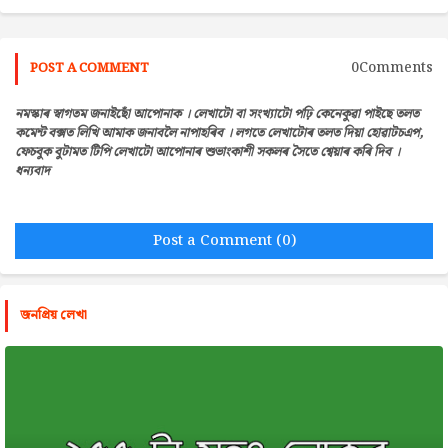
0Comments
POST A COMMENT
নমস্কাৰ স্বাগতম জনাইছোঁ আপোনাক । লেখাটো বা সংখ্যাটো পঢ়ি কেনেকুৱা পাইছে তলত
কমেন্ট বক্সত লিখি আমাক জনাবলৈ নাপাহৰিব । লগতে লেখাটোৰ তলত দিয়া হোৱাটচএপ,
ফেচবুক বুটামত টিপি লেখাটো আপোনাৰ শুভাংকাশী সকলৰ সৈতে শ্বেয়াৰ কৰি দিব ।
ধন্যবাদ
Post a Comment (0)
জনপ্রিয় লেখা