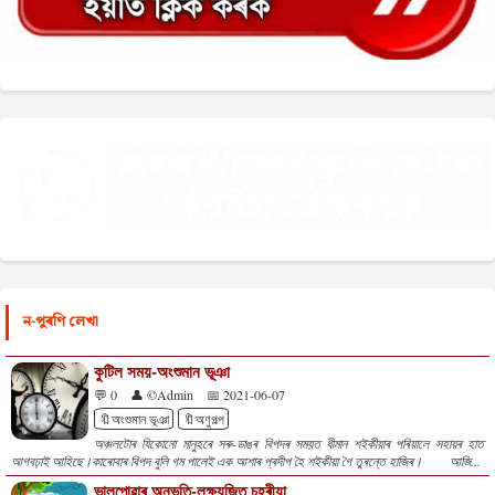
ন-পুৰণি লেখা
কুটিল সময়-অংশুমান ভূঞা
💬 0
👤 ©Admin
📅 2021-06-07
🔖অংশুমান ভূঞা
🔖অণুগল্প
অঞ্চলটোৰ যিকোনো মানুহৰে সৰু-ডাঙৰ বিপদৰ সময়ত ধীমান শইকীয়াৰ পৰিয়ালে সহায়ৰ হাত
আগবঢ়াই আহিছে।কাৰোবাৰ বিপদ বুলি গম পালেই এক আশাৰ প্ৰদীপ হৈ শইকীয়া গৈ তুৰন্তে হাজিৰ। আজি...
ভালপোৱাৰ অনুভূতি-লক্ষ্যজিত চহৰীয়া