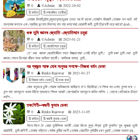
💬 0
👤 ©Admin
📅 2022-10-02
🔖কবিতা
🔖লক্ষ্যজিত চহৰীয়া
তোমাৰ ডিপাৰ্টমেন্টৰ সন্মুখতকৃষ্ণচূড়াৰ তলত পৰ দি থাকো তোমালৈ কিজানি তোমাক লগ পাওঁ! মই
স্বপ্নময় জগতৰ এক প্রেমিক,ভূগোল বিভাগৰ,গান গায় ভালপোৱা ছোৱালী জনী ,তুমি ত্রিবেনী নহয় জানো?&nb...
গুৰু তুমি জ্ঞানৰ জ্যোতি -জ্যোতিষ্মান চমুৱা
💬 0
👤 ©Admin
📅 2023-01-21
🔖কবিতা
🔖জ্যোতিষ্মান চমুৱা
হে" গুৰু জ্ঞানৰ জ্যোতিজীৱন পথত উজ্জ্বলোৱা এগছি বন্তি তুমি। তুমি গুৰু! তুমি দেৱ! তুমি
জ্ঞানৰ পোহৰ বিলোৱা জীৱন পথৰ অবিৰত যাত্ৰী। আদিগুৰু নমস্য, তুমি...
নৱ প্ৰজন্ম আৰু মোৰ অনুভৱ সপক্ষে~নিজৰা বৰ্মন ডেকা
💬 0
👤 Rinku Rajowar
📅 2021-01-27
🔖নিজৰা বৰ্মন ডেকা
🔖মনৰ কথা
মোৰ অনুভৱে ঢুকি পোৱাৰ অভিজ্ঞতাৰ জৰিয়তে ক'ব বিচাৰিছো যে শিশুৰ মন এপাহ ফুলৰ দৰে ।
ফুল পাহ আলফুলে ৰখাৰ নিচিনা প্ৰথমতে শিশুক আঘাট নোপোৱাকৈ আলফুলে ৰাখিব লাগিব । কোনো নেতিবাচক চিন্তা
মনলৈ ...
তৰংগিণী••ৰজনী কুমাৰ ডেকা
💬 0
👤 Rinku Rajowar
📅 2023-11-05
🔖কবিতা
🔖ৰজনী কুমাৰ ডেকা
শিলে-শিলে বৈ যোৱা তুমিশিলৰ নৰ্তকী হোৱা কিনো নূপুৰ পিন্ধা তুমি সুললিত সুৰ জুৰুৱা ৷তুমি
মায়াবিনী , তুমি ৰাগিণী ,তোমাৰ শক্তিত সেউজ ধুনীয়া ধৰণী ৷তোমাৰ বোৱতীত পৃথিৱীৰ চৰণ ধুৱাই ,তোমাৰ অকাল দুৰ্...