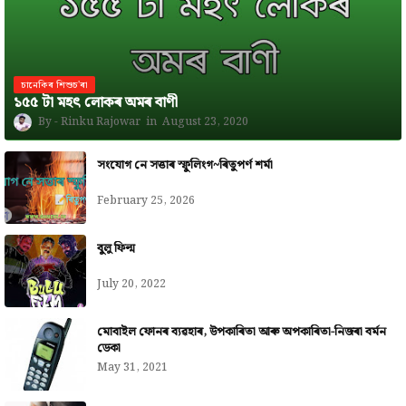
চানেকিৰ শিশুচ'ৰা
১৫৫ টা মহৎ লোকৰ অমৰ বাণী
Rinku Rajowar
August 23, 2020
সংযোগ নে সত্তাৰ স্ফুলিংগ~ৰিতুপৰ্ণ শৰ্মা
February 25, 2026
বুলু ফিল্ম
July 20, 2022
মোবাইল ফোনৰ ব্যৱহাৰ, উপকাৰিতা আৰু অপকাৰিতা-নিজৰা বৰ্মন
ডেকা
May 31, 2021