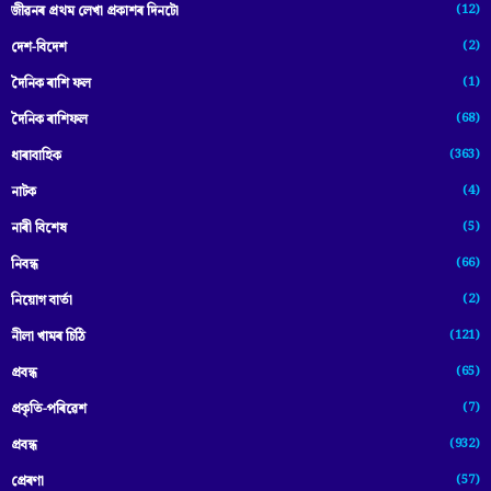
(12)
জীৱনৰ প্ৰথম লেখা প্ৰকাশৰ দিনটো
(2)
দেশ-বিদেশ
(1)
দৈনিক ৰাশি ফল
(68)
দৈনিক ৰাশিফল
(363)
ধাৰাবাহিক
(4)
নাটক
(5)
নাৰী বিশেষ
(66)
নিবন্ধ
(2)
নিয়োগ বাৰ্তা
(121)
নীলা খামৰ চিঠি
(65)
প্রবন্ধ
(7)
প্ৰকৃতি-পৰিৱেশ
(932)
প্ৰবন্ধ
(57)
প্ৰেৰণা