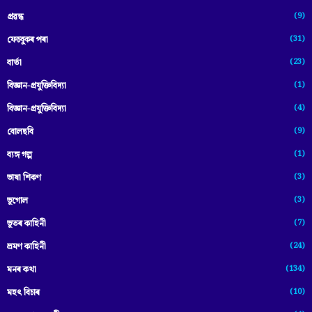
(9)
প্ৰৱন্ধ
(31)
ফেচবুকৰ পৰা
(23)
বাৰ্তা
(1)
বিজ্ঞান-প্রযুক্তিবিদ্যা
(4)
বিজ্ঞান-প্ৰযুক্তিবিদ্যা
(9)
বোলছবি
(1)
ব্যঙ্গ গল্প
(3)
ভাষা শিকণ
(3)
ভূগোল
(7)
ভূতৰ কাহিনী
(24)
ভ্ৰমণ কাহিনী
(134)
মনৰ কথা
(10)
মহৎ বিচাৰ