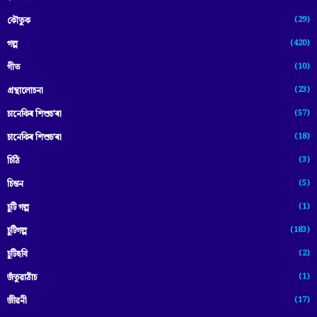
(29)
কৌতুক
(420)
গল্প
(10)
গীত
(23)
গ্ৰন্থালোচনা
(57)
চানেকিৰ শিশুচ'ৰা
(18)
চানেকিৰ শিশুচ’ৰা
(3)
চিঠি
(5)
চিন্তন
(1)
চুটি গল্প
(183)
চুটিগল্প
(2)
চুটিছবি
(1)
জঁতুৱাঠাঁচ
(17)
জীৱনী