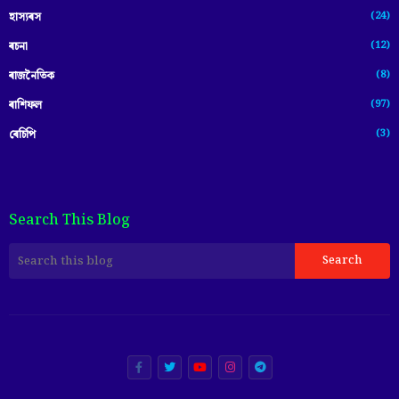
(24)
হাস্যৰস
(12)
ৰচনা
(8)
ৰাজনৈতিক
(97)
ৰাশিফল
(3)
ৰেচিপি
Search This Blog