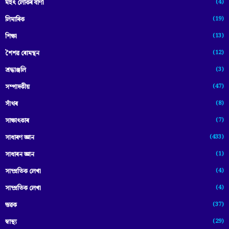
(4)
মহৎ লোকৰ বাণী
(19)
লিমাৰিক
(13)
শিক্ষা
(12)
শৈশৱ ৰোমন্থন
(3)
শ্ৰদ্ধাঞ্জলি
(47)
সম্পাদকীয়
(8)
সাঁথৰ
(7)
সাক্ষাৎকাৰ
(433)
সাধাৰণ জ্ঞান
(1)
সাধাৰন জ্ঞান
(4)
সাম্প্রতিক লেখা
(4)
সাম্প্ৰতিক লেখা
(37)
স্তৱক
(29)
স্বাস্থ্য