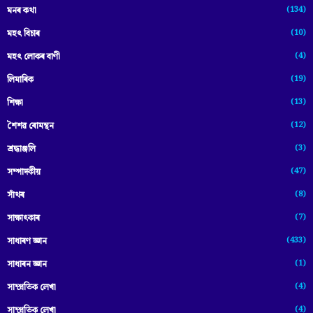
(134)
মনৰ কথা
(10)
মহৎ বিচাৰ
(4)
মহৎ লোকৰ বাণী
(19)
লিমাৰিক
(13)
শিক্ষা
(12)
শৈশৱ ৰোমন্থন
(3)
শ্ৰদ্ধাঞ্জলি
(47)
সম্পাদকীয়
(8)
সাঁথৰ
(7)
সাক্ষাৎকাৰ
(433)
সাধাৰণ জ্ঞান
(1)
সাধাৰন জ্ঞান
(4)
সাম্প্রতিক লেখা
(4)
সাম্প্ৰতিক লেখা