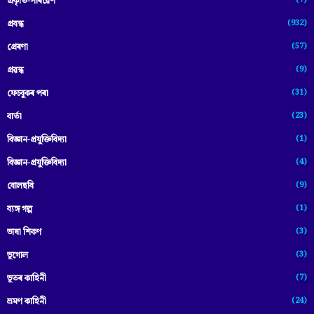
প্ৰকৃতি-পৰিৱেশ
(932)
প্ৰবন্ধ
(57)
প্ৰেৰণা
(9)
প্ৰৱন্ধ
(31)
ফেচবুকৰ পৰা
(23)
বাৰ্তা
(1)
বিজ্ঞান-প্রযুক্তিবিদ্যা
(4)
বিজ্ঞান-প্ৰযুক্তিবিদ্যা
(9)
বোলছবি
(1)
ব্যঙ্গ গল্প
(3)
ভাষা শিকণ
(3)
ভূগোল
(7)
ভূতৰ কাহিনী
(24)
ভ্ৰমণ কাহিনী