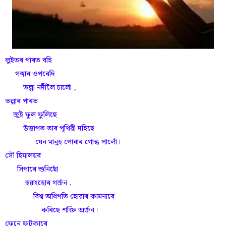
লুইতৰ পাৰত বহি
গঙ্গাৰ ওপৰেদি
ভল্গা নদীলৈ চালোঁ ,
ভল্গাৰ পাৰত
জুই ফুল ফুলিছে
উত্তাপত তাৰ পৃথিৱী দহিছে
যেন মানুহ পোৰাৰ গোন্ধ পালোঁ।
সৌ হিমালয়ৰ
সিপাৰে শুনিছোঁ
হুৱাংহোৰ গৰ্জন ,
বিশ্ব অধিপতি হোৱাৰ কামনাৰে
কৰিছে শক্তি অৰ্জন।
ফেনে ফুটুকাৰে