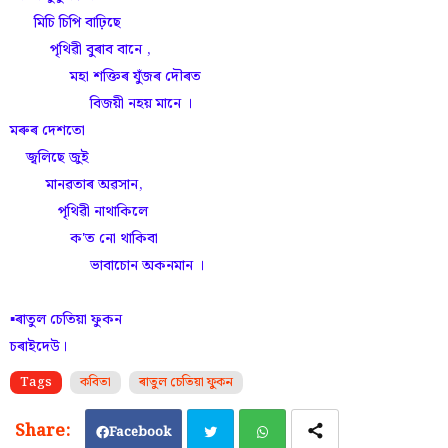
মিচি চিপি বাঢ়িছে
পৃথিৱী বুৰাব বানে ,
মহা শক্তিৰ যুঁজৰ দৌৰত
বিজয়ী নহয় মানে ।
মৰুৰ দেশতো
জ্বলিছে জুই
মানৱতাৰ অৱসান,
পৃথিৱী নাথাকিলে
ক'ত নো থাকিবা
ভাবাচোন অকনমান ।
▪️ৰাতুল চেতিয়া ফুকন
চৰাইদেউ।
Tags
কবিতা
ৰাতুল চেতিয়া ফুকন
Facebook