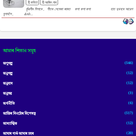
🔖কবিতা
🔖নৱজিৎ নাথ
কুঁৱলীৰ সিপাৰে , শীতৰ সেমেকা জাৰত ‌‌ কপা কপা কপা হাত দুখনৰে আৱেগ
বুলাবলৈ , &nb...
আমাৰ শিতান সমূহ
(546)
অণুগল্প
(12)
অনুগল্প
(12)
অনুবাদ
(3)
অনুভৱ
(6)
অৰ্থনীতি
(517)
আজিৰ দিনটোৰ বিশেষত্ব
(12)
আধ্যাত্মিক
(20)
আমাৰ গাওঁ আমাৰ চহৰ