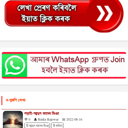
ন-পুৰণি লেখা
লড়াই-আব্দুল কাদেৰ মিঞা
💬 0
👤 Rinku Rajowar
📅 2022-08-16
🔖আব্দুল কাদেৰ মিঞা
🔖কবিতা