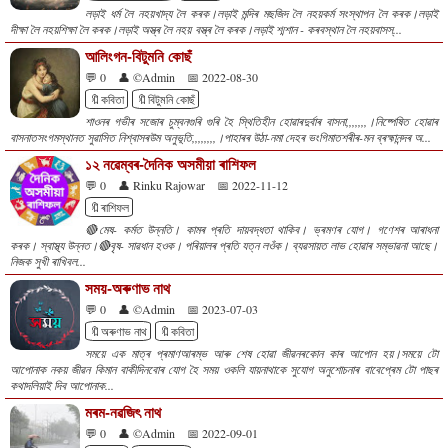
লড়াই ধৰ্ম লৈ নহয়খাদ্য লৈ কৰক।লড়াই মন্দিৰ মছজিদ লৈ নহয়কৰ্ম সংস্থাপন লৈ কৰক।লড়াই
দীক্ষা লৈ নহয়শিক্ষা লৈ কৰক।লড়াই অস্ত্ৰ লৈ নহয় বস্ত্ৰ লৈ কৰক।লড়াই শ্মশান - কৰবস্থান লৈ নহয়বাসস্...
আলিংগন-বিটুমনি কোছঁ
💬 0
👤 ©Admin
📅 2022-08-30
🔖কবিতা
🔖বিটুমনি কোছঁ
শাওনৰ গভীৰ সজোৰ চুম্বনগুৰি গুৰি হৈ স্থিতিহীন হোৱাৰদুৰ্বাৰ বাসনা,,,,,,,।নিষ্পেষিত হোৱাৰ
বাসনাতসংগমস্থানত সুৱাসিত নিশ্বাসৰউম অনুভূতি,,,,,,,,।পাহাৰৰ উঠা-নমা দেহৰ ভংগিমাতশৰীৰ-মন ব্ৰহ্মানন্দৰ অ...
১২ নৱেম্বৰ-দৈনিক অসমীয়া ৰাশিফল
💬 0
👤 Rinku Rajowar
📅 2022-11-12
🔖ৰাশিফল
🔴মেষ- কৰ্মত উন্নতি। কামৰ প্ৰতি দায়বদ্ধতা থাকিব। ভ্ৰমণৰ যোগ। গণেশৰ আৰাধনা
কৰক। স্বাস্থ্য উন্নত।🔴বৃষ- সাৱধান হওক। পৰিয়ালৰ প্ৰতি যত্ন লওঁক। ব্যৱসায়ত লাভ হোৱাৰ সম্ভাৱনা আছে।
নিজক সুখী ৰাখিবল...
সময়-অৰুণাভ নাথ
💬 0
👤 ©Admin
📅 2023-07-03
🔖অৰুণাভ নাথ
🔖কবিতা
সময়ে এক মাত্ৰ প্ৰমাণআৰম্ভ আৰু শেষ হোৱা জীৱনৰকোন কাৰ আপোন হয়।সময়ে টো
আপোনাক নকয় জীৱন কিমান বাকীদিনবোৰ যোগ হৈ সময় ওকলি যায়নাথাকে সুযোগ অনুশোচনাৰ বাবেপ্ৰেম টো পাছৰ
কথাদলিয়াই দিব আপোনাক...
মৰম-নৱজিৎ নাথ
💬 0
👤 ©Admin
📅 2022-09-01