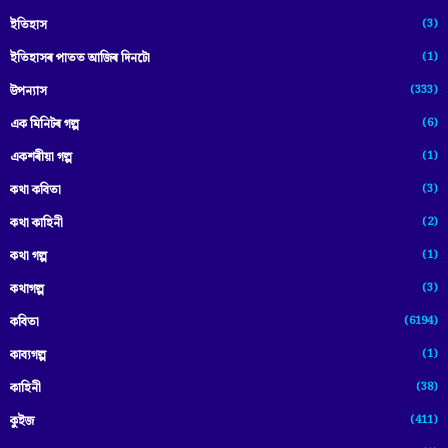
(3)
ইতিহাস
(1)
ইতিহাসৰ পাতত আজিৰ দিনটো
(333)
উপন্যাস
(6)
এক মিনিটৰ গল্প
(1)
একশৰীয়া গল্প
(3)
কথা কবিতা
(2)
কথা কাহিনী
(1)
কথা গল্প
(3)
কথাগল্প
(6194)
কবিতা
(1)
কাব্যগল্প
(38)
কাহিনী
(411)
কুইজ