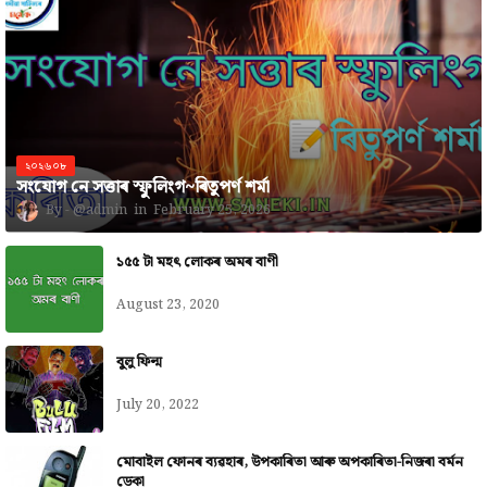
২০২৬০৮
সংযোগ নে সত্তাৰ স্ফুলিংগ~ৰিতুপৰ্ণ শৰ্মা
@admin
February 25, 2026
১৫৫ টা মহৎ লোকৰ অমৰ বাণী
August 23, 2020
বুলু ফিল্ম
July 20, 2022
মোবাইল ফোনৰ ব্যৱহাৰ, উপকাৰিতা আৰু অপকাৰিতা-নিজৰা বৰ্মন
ডেকা