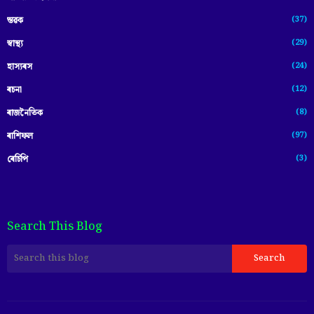
(37)
স্তৱক
(29)
স্বাস্থ্য
(24)
হাস্যৰস
(12)
ৰচনা
(8)
ৰাজনৈতিক
(97)
ৰাশিফল
(3)
ৰেচিপি
Search This Blog