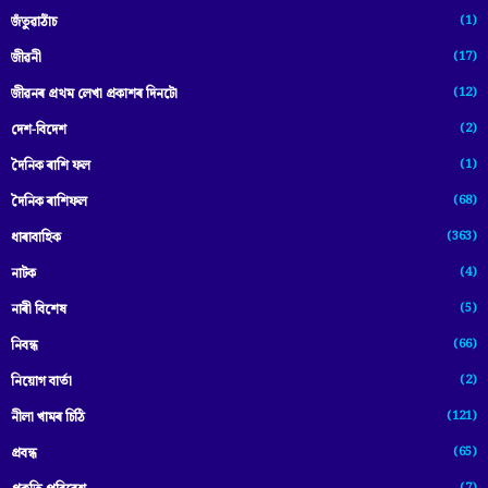
(1)
জঁতুৱাঠাঁচ
(17)
জীৱনী
(12)
জীৱনৰ প্ৰথম লেখা প্ৰকাশৰ দিনটো
(2)
দেশ-বিদেশ
(1)
দৈনিক ৰাশি ফল
(68)
দৈনিক ৰাশিফল
(363)
ধাৰাবাহিক
(4)
নাটক
(5)
নাৰী বিশেষ
(66)
নিবন্ধ
(2)
নিয়োগ বাৰ্তা
(121)
নীলা খামৰ চিঠি
(65)
প্রবন্ধ
(7)