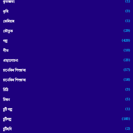
(1)
কৃতজ্ঞতা
(3)
কৃষি
(1)
কেৰিয়াৰ
(29)
কৌতুক
(420)
গল্প
(10)
গীত
(23)
গ্ৰন্থালোচনা
(57)
চানেকিৰ শিশুচ'ৰা
(18)
চানেকিৰ শিশুচ’ৰা
(3)
চিঠি
(5)
চিন্তন
(1)
চুটি গল্প
(183)
চুটিগল্প
(2)
চুটিছবি