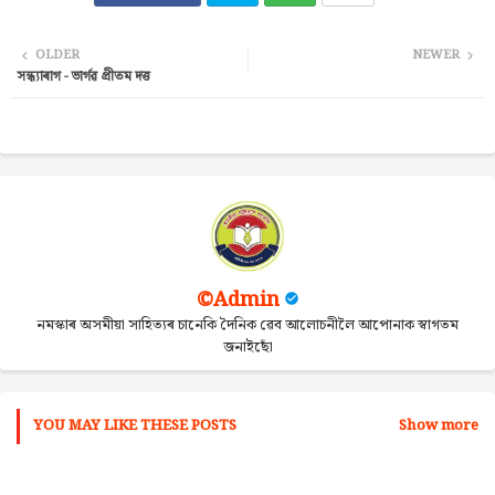
Twi
Wh
OLDER
NEWER
সন্ধ্যাৰাগ - ভাৰ্গৱ প্ৰীতম দত্ত
tter
ats
ap
p
©Admin
নমস্কাৰ অসমীয়া সাহিত্যৰ চানেকি দৈনিক ৱেব আলোচনীলৈ আপোনাক স্বাগতম
জনাইছোঁ
YOU MAY LIKE THESE POSTS
Show more