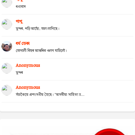
ধন্যবাদ
পাপু
সুন্দৰ, পঢ়ি আছোঁ, ভাল লাগিছে।
ধৰ্ম ডেকা
ভোগালী বিহুৰ আন্তৰিক ওলগ যাচিলোঁ।
Anonymous
সুন্দৰ
Anonymous
সঁচাকৈয়ে প্ৰশংসনীয় হৈছে। "অসমীয়া সাহিত্য চ...