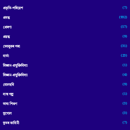
(7)
প্ৰকৃতি-পৰিৱেশ
(932)
প্ৰবন্ধ
(57)
প্ৰেৰণা
(9)
প্ৰৱন্ধ
(31)
ফেচবুকৰ পৰা
(23)
বাৰ্তা
(1)
বিজ্ঞান-প্রযুক্তিবিদ্যা
(4)
বিজ্ঞান-প্ৰযুক্তিবিদ্যা
(9)
বোলছবি
(1)
ব্যঙ্গ গল্প
(3)
ভাষা শিকণ
(3)
ভূগোল
(7)
ভূতৰ কাহিনী