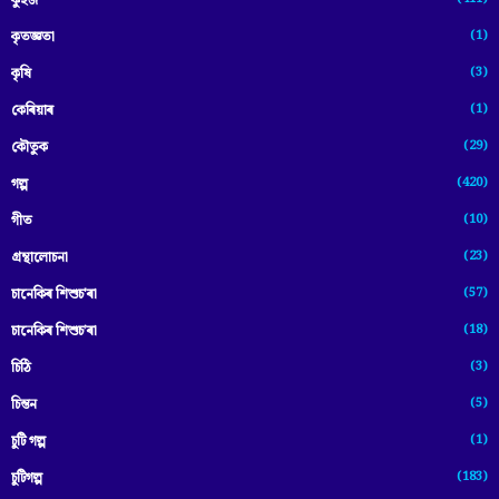
কুইজ
(1)
কৃতজ্ঞতা
(3)
কৃষি
(1)
কেৰিয়াৰ
(29)
কৌতুক
(420)
গল্প
(10)
গীত
(23)
গ্ৰন্থালোচনা
(57)
চানেকিৰ শিশুচ'ৰা
(18)
চানেকিৰ শিশুচ’ৰা
(3)
চিঠি
(5)
চিন্তন
(1)
চুটি গল্প
(183)
চুটিগল্প