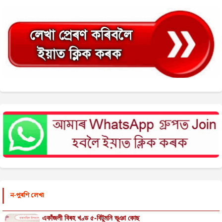
ন-পুৰণি লেখা
একাঁজলী বিৰহ খণ্ড ৫-বিটুমনি ভূঞা কোছ