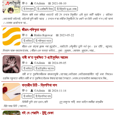
💬 0
👤 ©Admin
📅 2021-08-10
🔖উপন্যাস
🔖একাঁজলী বিৰহ
🔖বিটুমনি ভূঞা কোছ
নিতাল মাৰি থকা মজিয়া খনতেই বহি লৈ তগৰে টাকুৰীত এৰি সূতা কাটি আছিল । বাহিৰত
কোনোবাই বাইদেউ, বাইদেউ বুলি মাতি আছে । তগৰে ল'ৰা-লৰিকৈ টাকুৰীটো থৈ ওৰণি খন টানি ওলাই গ'ল।মই আশা
। তোমাৰ ওচৰলৈকে আ...
জীৱন-পৰিস্মৃতা দত্ত
💬 0
👤 Rinku Rajowar
📅 2023-05-22
🔖কবিতা
🔖পৰিস্মৃতা দত্ত
জীৱন এক যাত্ৰা জন্মৰ পৰা মৃত্যুলৈ ...প্ৰতিটো কেঁকুৰীত তুলি লওঁ সুখ - দুখ হাঁহি , কান্দোন,
বিশ্বাস আৰু প্ৰতাৰণাবোৰ..।জীৱন এক অনন্ত কবিতা.…বুজা - নুবুজাৰ , জোনাক- ধুমুহাৰ পোৱা...
নাৰী ক'ত সুৰক্ষিত ?-ছাইফুদ্দিন আমেদ
💬 0
👤 ©Admin
📅 2024-09-05
🔖কবিতা
🔖ছাইফুদ্দিন আমেদ
নাৰী ক’ত সুৰক্ষিতজীৱনৰ মাদকতাবুজি নোপোৱা,কেতিয়াবা কেতিয়াবানাৰ্চাৰীত পঢ়ি থকা শিশুৱেও
হয়নিজ স্কুলতে ধৰ্ষিতা ৷নাৰী ক’ত সুৰক্ষিতযৌৱনৰ উমাননোপোৱা শৈশৱতে খেলাৰ চলেৰেনাইবা মৰমৰচলেৰে নিজ...
বান্ধৱীৰ চিঠি - দ্বিপশিখা দাস
💬 0
👤 ©Admin
📅 2024-11-14
🔖কবিতা
🔖দ্বিপশিখা দাস
খিৰিকী খুলি হাত দুখন মেলি চুলু বৰষুণৰ পানী, মনত ভাহিল মৰমীয়া বান্ধৱীৰ
মিঠা সময় খিনি ।আবেগ...
মই যে শেৱালি - মিন্টু ডেকা