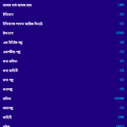
(20)
আমাৰ গাওঁ আমাৰ চহৰ
(3)
ইতিহাস
(1)
ইতিহাসৰ পাতত আজিৰ দিনটো
(333)
উপন্যাস
(6)
এক মিনিটৰ গল্প
(1)
একশৰীয়া গল্প
(3)
কথা কবিতা
(2)
কথা কাহিনী
(1)
কথা গল্প
(3)
কথাগল্প
(6194)
কবিতা
(1)
কাব্যগল্প
(38)
কাহিনী
(411)