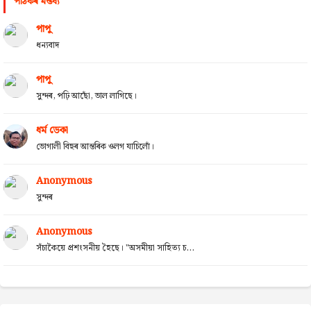
পাঠকৰ মন্তব্য
পাপু
ধন্যবাদ
পাপু
সুন্দৰ, পঢ়ি আছোঁ, ভাল লাগিছে।
ধৰ্ম ডেকা
ভোগালী বিহুৰ আন্তৰিক ওলগ যাচিলোঁ।
Anonymous
সুন্দৰ
Anonymous
সঁচাকৈয়ে প্ৰশংসনীয় হৈছে। "অসমীয়া সাহিত্য চ...