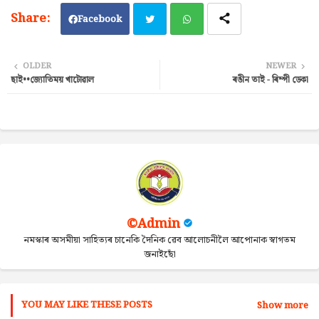
Facebook
Twi
Wh
OLDER
NEWER
ছাই••জ্যোতিময় খাটোৱাল
ৰঙীন তাই - ৰিম্পী ডেকা
tter
ats
ap
p
©Admin
নমস্কাৰ অসমীয়া সাহিত্যৰ চানেকি দৈনিক ৱেব আলোচনীলৈ আপোনাক স্বাগতম
জনাইছোঁ
YOU MAY LIKE THESE POSTS
Show more