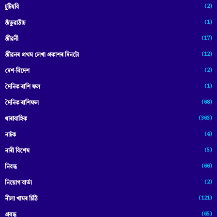
(2)
চুটিছবি
(1)
জঁতুৱাঠাঁচ
(17)
জীৱনী
(12)
জীৱনৰ প্ৰথম লেখা প্ৰকাশৰ দিনটো
(2)
দেশ-বিদেশ
(1)
দৈনিক ৰাশি ফল
(68)
দৈনিক ৰাশিফল
(363)
ধাৰাবাহিক
(4)
নাটক
(5)
নাৰী বিশেষ
(66)
নিবন্ধ
(2)
নিয়োগ বাৰ্তা
(121)
নীলা খামৰ চিঠি
(65)
প্রবন্ধ