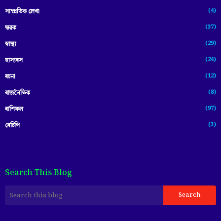
(4)
সাম্প্ৰতিক লেখা
(37)
স্তৱক
(29)
স্বাস্থ্য
(24)
হাস্যৰস
(12)
ৰচনা
(8)
ৰাজনৈতিক
(97)
ৰাশিফল
(3)
ৰেচিপি
Search This Blog