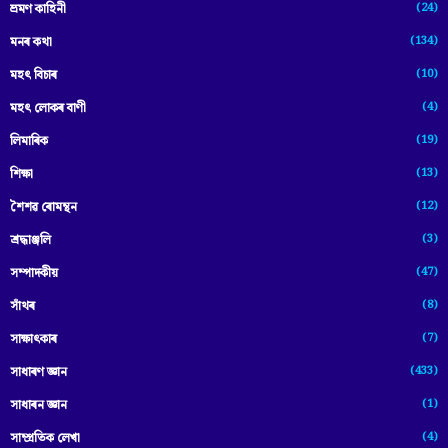
(24)
ভ্ৰমণ কাহিনী
(134)
মনৰ কথা
(10)
মহৎ বিচাৰ
(4)
মহৎ লোকৰ বাণী
(19)
লিমাৰিক
(13)
শিক্ষা
(12)
শৈশৱ ৰোমন্থন
(3)
শ্ৰদ্ধাঞ্জলি
(47)
সম্পাদকীয়
(8)
সাঁথৰ
(7)
সাক্ষাৎকাৰ
(433)
সাধাৰণ জ্ঞান
(1)
সাধাৰন জ্ঞান
(4)
সাম্প্রতিক লেখা