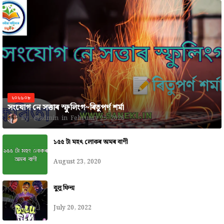
২০২৬০৮
সংযোগ নে সত্তাৰ স্ফুলিংগ~ৰিতুপৰ্ণ শৰ্মা
@admin
February 25, 2026
১৫৫ টা মহৎ লোকৰ অমৰ বাণী
August 23, 2020
বুলু ফিল্ম
July 20, 2022