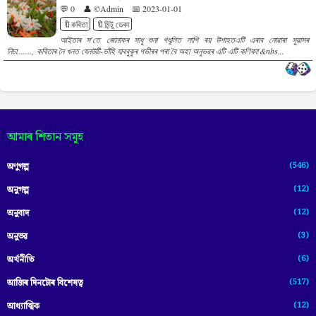
💬 0
👤 ©Admin
📅 2023-01-01
🔖কবিতা
🔖মিন্টু ডেকা
আইতাৰ স'তে জোনাকৰ সাধু শুনা গধূলিত লাগি ৰয় উশাহতএটি এৰাব নোৱাৰা সুৱাসৰ
নিচা......., কবিতাৰ নৈ খনত যেনউটি-ভাঁহি যাববুকুৰ গভীৰৰ পৰা বৈ অহা অনুভৱৰ এটি এটি কণিকা!&nbs...
আমাৰ শিতান সমূহ
(546)
অণুগল্প
(12)
অনুগল্প
(12)
অনুবাদ
(3)
অনুভৱ
(6)
অৰ্থনীতি
(517)
আজিৰ দিনটোৰ বিশেষত্ব
(12)
আধ্যাত্মিক