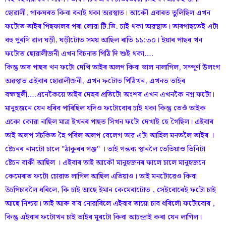
ছোৱালী, পাকঘৰত কিবা বনাই থকা অৱস্থাত। আকৌ এবাৰত তুলিছিল এখন
ফটোত তাইৰ পিছফালৰ পৰা লোৱা টি.ভি. চাই থকা অৱস্থাত। তাৰপাছতেই এটা
বহু পুৰণি ৱাল ঘড়ী, ঘড়ীটোত সময় আছিল ৰাতি ১১:৩০। ইয়াৰ পাছৰ খন
ফটোত ছোৱালীজনী এখন বিচনাত পিঠি দি শুই থকা….
কিন্তু তাৰ পাছৰ খন ফটো দেখি তাইৰ অলপ কিবা ভাল নালাগিল, সম্পূৰ্ণ উলংগ
অৱস্থাত এইবাৰ ছোৱালীজনী, এখন ফটোত পিঠিখন, এখনত তাইৰ
বক্ষস্থলী….এনেকৈয়ে তাইৰ দেহৰ প্ৰতিটো অংশৰ এখন এখনকৈ নগ্ন ফটো।
মানুহজনে যেন ধৰিব পাৰিছিল যদিও ফটোবোৰ চাই থকা কিন্তু তেওঁ তাইক
একো কোৱা নাছিল মাত্ৰ ইখনৰ পাছত সিখন ফটো দেখাই হে গৈছিল। এইবাৰ
তাই অলপ সঁচকিত হৈ পৰিল অলপ বেলেগ ভাৱ এটা আহিল মনতলৈ তাইৰ ।
ষ্টেচনৰ নামটো চালে "ঠাকুৰৰ গঞ্জ" । তাই গন্তব্য স্থানলৈ তেতিয়াও তিনিটা
ষ্টেচন বাকী আছিল । এইবাৰ তাই আকৌ মানুহজনৰ ফালে চালে মানুহজনে
কেমেৰাত ফটো চোৱাত লাগিল আছিল এতিয়াও। তাই মনটোৱেও কিবা
উচপিচাবলৈ ধৰিলে, কি চাই আছে ইমান কেমেৰাটোত , সেইবোৰেই ফটো চাই
আছে নিশ্চয়। তাই আৰু ৰ'ব নোৱাৰিলে এইবাৰ তায়ো চাব ধৰিলোঁ ফটোবোৰ ,
কিন্তু এইবাৰ ফটোখন চাই তাইৰ মূৰটো কিবা আচন্দ্ৰাই কৰা যেন লাগিল।