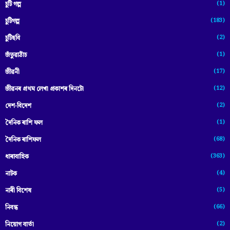
(1)
চুটি গল্প
(183)
চুটিগল্প
(2)
চুটিছবি
(1)
জঁতুৱাঠাঁচ
(17)
জীৱনী
(12)
জীৱনৰ প্ৰথম লেখা প্ৰকাশৰ দিনটো
(2)
দেশ-বিদেশ
(1)
দৈনিক ৰাশি ফল
(68)
দৈনিক ৰাশিফল
(363)
ধাৰাবাহিক
(4)
নাটক
(5)
নাৰী বিশেষ
(66)
নিবন্ধ
(2)
নিয়োগ বাৰ্তা