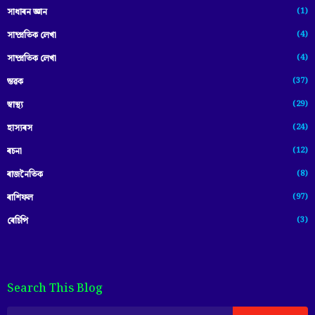
(1)
সাধাৰন জ্ঞান
(4)
সাম্প্রতিক লেখা
(4)
সাম্প্ৰতিক লেখা
(37)
স্তৱক
(29)
স্বাস্থ্য
(24)
হাস্যৰস
(12)
ৰচনা
(8)
ৰাজনৈতিক
(97)
ৰাশিফল
(3)
ৰেচিপি
Search This Blog