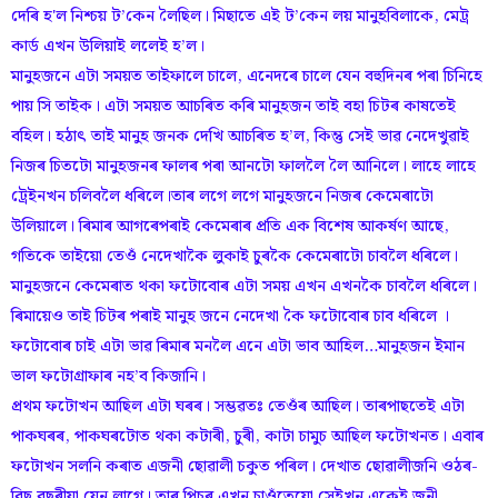
দেৰি হ'ল নিশ্চয় ট’কেন লৈছিল। মিছাতে এই ট’কেন লয় মানুহবিলাকে, মেট্ৰ
কাৰ্ড এখন উলিয়াই ললেই হ’ল।
মানুহজনে এটা সময়ত তাইফালে চালে, এনেদৰে চালে যেন বহুদিনৰ পৰা চিনিহে
পায় সি তাইক। এটা সময়ত আচৰিত কৰি মানুহজন তাই বহা চিটৰ কাষতেই
বহিল। হঠাৎ তাই মানুহ জনক দেখি আচৰিত হ’ল, কিন্তু সেই ভাৱ নেদেখুৱাই
নিজৰ চিতটো মানুহজনৰ ফালৰ পৰা আনটো ফাললৈ লৈ আনিলে। লাহে লাহে
ট্ৰেইনখন চলিবলৈ ধৰিলে।তাৰ লগে লগে মানুহজনে নিজৰ কেমেৰাটো
উলিয়ালে। ৰিমাৰ আগৰেপৰাই কেমেৰাৰ প্ৰতি এক বিশেষ আকৰ্ষণ আছে,
গতিকে তাইয়ো তেওঁ নেদেখাকৈ লুকাই চুৰকৈ কেমেৰাটো চাবলৈ ধৰিলে।
মানুহজনে কেমেৰাত থকা ফটোবোৰ এটা সময় এখন এখনকৈ চাবলৈ ধৰিলে।
ৰিমায়েও তাই চিটৰ পৰাই মানুহ জনে নেদেখা কৈ ফটোবোৰ চাব ধৰিলে ।
ফটোবোৰ চাই এটা ভাৱ ৰিমাৰ মনলৈ এনে এটা ভাব আহিল…মানুহজন ইমান
ভাল ফটোগ্ৰাফাৰ নহ’ব কিজানি।
প্ৰথম ফটোখন আছিল এটা ঘৰৰ। সম্ভৱতঃ তেওঁৰ আছিল। তাৰপাছতেই এটা
পাকঘৰৰ, পাকঘৰটোত থকা কটাৰী, চুৰী, কাটা চামুচ আছিল ফটোখনত। এবাৰ
ফটোখন সলনি কৰাত এজনী ছোৱালী চকুত পৰিল। দেখাত ছোৱালীজনি ওঠৰ-
বিছ বছৰীয়া যেন লাগে। তাৰ পিচৰ এখন চাওঁতেয়ো সেইখন একেই জনী