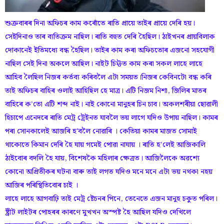
শুক্ৰবাৰৰ দিনা অফিচৰ কাম কৰোঁতে ৰাতি প্ৰায়ে তাইৰ প্ৰায়ে দেৰি হয়।
সেইদিনাও তাৰ ব্যতিক্ৰম নাছিল। ৰাতি বহুত দেৰি হৈছিল। ঠাইখনৰ প্ৰায়বিলাক
দোকানেই ইতিমধ্যে বন্ধ হৈছিল। তাইৰ কাম কৰা অফিচতোৰ এজনো সহযোগী
নাছিল সেই দিনা অকলে আছিল। নাইট চিফ্টত কাম কৰা সকল লাহে লাহে
আহিব লৈছিল নিজৰ কৰ্তব্য কৰিবলৈ এটা সময়ত।নিজৰ কেবিনটো বন্ধ কৰি
তাই অফিচৰ বাহিৰ ওলাই আহিছিল হে মাত্ৰ। এটি নিজম নিশা, জিলিৰ মাতৰ
বাহিৰে ক’তো এটি শব্দ নাই। নাই কোনো মানুহৰ চিন চাব। অকলশৰীয়া ছোৱালী
হিচাপে এনেদৰে ৰাতি মেট্ৰ ট্ৰেইনত যাবলৈ ভয় লাগে যদিও উপায় নাছিল। কামৰ
পৰা সোনকালেই আজৰি হ'বলৈ নোৱাৰি । কেতিয়া কামৰ মাজত সোমাই
থাকোতে কিমান দেৰি হৈ যায় গমেই পোৱা নাযায় । ৰাতি হ’লেই আজিকালি
ঠাইবোৰ বদলি হৈ যায়, বিশেষকৈ মহিলাৰ ক্ষেত্ৰত। আজিলৈকে অৱশ্যে
কোনো অপ্ৰিতীকৰ ঘটনা বাৰু তাই লগত যদিও মনে মনে এটা ভয় নথকা নহয়
আজিৰ পৰিস্থিতিবোৰ চাই ।
লাহে লাহে আগবাঢ়ি তাই মেট্ৰ ষ্টেচনৰ পিনে, তেনেতে এজন মানুহ চকুত পৰিল।
ষ্ট্ৰীট লাইটৰ পোহৰৰ কাৰণে মুখখন অস্পষ্ট হৈ আছিল যদিও দেখিলে