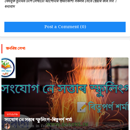
ফেচবুক বুটামত টিপি লেখাটো আপোনাৰ শুভাংকাশী সকলৰ সৈতে শ্বেয়াৰ কৰি দিব ।
ধন্যবাদ
Post a Comment (0)
জনপ্রিয় লেখা
২০২৬০৮
সংযোগ নে সত্তাৰ স্ফুলিংগ~ৰিতুপৰ্ণ শৰ্মা
@admin
February 25, 2026