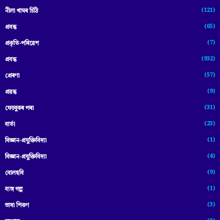
(121)
নীলা খামৰ চিঠি
(65)
প্রবন্ধ
(7)
প্ৰকৃতি-পৰিৱেশ
(932)
প্ৰবন্ধ
(57)
প্ৰেৰণা
(9)
প্ৰৱন্ধ
(31)
ফেচবুকৰ পৰা
(23)
বাৰ্তা
(1)
বিজ্ঞান-প্রযুক্তিবিদ্যা
(4)
বিজ্ঞান-প্ৰযুক্তিবিদ্যা
(9)
বোলছবি
(1)
ব্যঙ্গ গল্প
(3)
ভাষা শিকণ