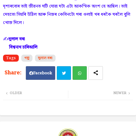
দৃশ্যৰবোৰ তাই জীৱনত ঘটি যোৱা ঘটা এটা আকস্মিক অংশ হে আছিল। তাই
দেহতো সিয়ৰি উঠিল আৰু নিজৰ কেবিনটো পৰা ওলাই খৰ ধৰকৈ ঘৰলৈ বুলি
খোজ দিলে।
✍️
দুলাল বৰা
বিশ্বনাথ চাৰিআলি
Tags
গল্প
দুলাল বৰা
Facebook
Twi
Wh
OLDER
NEWER
tter
ats
ap
p