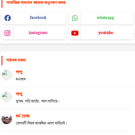
সামাজিক মাধ্যমত আমাক অনুসৰণ কৰক
facebook
whatsapp
instagram
youtube
পাঠকৰ মন্তব্য
পাপু
ধন্যবাদ
পাপু
সুন্দৰ, পঢ়ি আছোঁ, ভাল লাগিছে।
ধৰ্ম ডেকা
ভোগালী বিহুৰ আন্তৰিক ওলগ যাচিলোঁ।