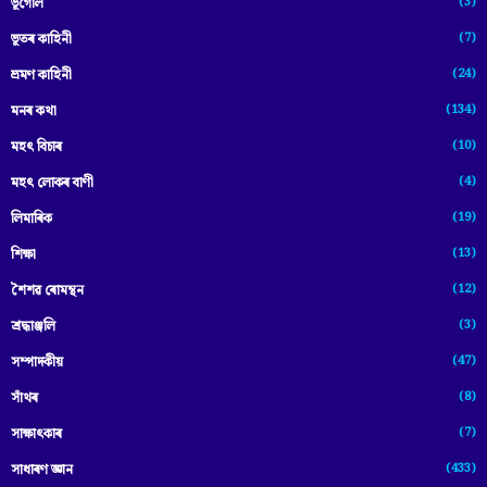
(3)
ভূগোল
(7)
ভূতৰ কাহিনী
(24)
ভ্ৰমণ কাহিনী
(134)
মনৰ কথা
(10)
মহৎ বিচাৰ
(4)
মহৎ লোকৰ বাণী
(19)
লিমাৰিক
(13)
শিক্ষা
(12)
শৈশৱ ৰোমন্থন
(3)
শ্ৰদ্ধাঞ্জলি
(47)
সম্পাদকীয়
(8)
সাঁথৰ
(7)
সাক্ষাৎকাৰ
(433)
সাধাৰণ জ্ঞান