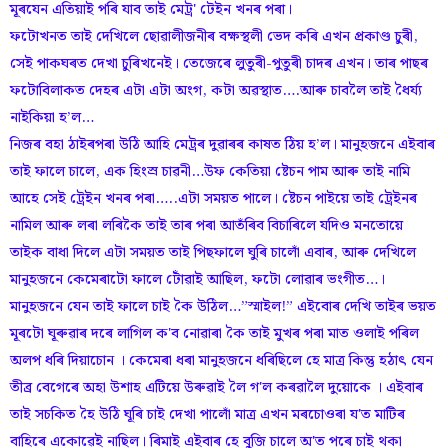
মূৰযেন এতিয়াই পৰি যাব তাই মেট্ৰ' টেইন খনৰ পৰা।
ফটোখনত তাই দেখিলে ছোৱালীজনীৰ বক্ষস্থলী ভেদ কৰি এখন প্ৰকাণ্ড চুৰী,
সেই পাকঘৰত দেখা চুৰিখনেই। তেজেৰে লুতুৰী-পুতুৰী চাদৰ এখন। তাৰ পাছৰ
ফটোবিলাকত দেহৰ এটা এটা অংগ, কটা অৱস্থাত….আৰু চাবলৈ তাই ধৈৰ্য্য
নাইকিয়া হ’ল…
নিজৰ বহা ঠাইৰপৰা উঠি আহি মেট্ৰৰ দুৱাৰৰ কাষত ঠিয় হ’ল। মানুহজনে এইবাৰ
তাই ফালে চালে, এক হিংস্ৰ চাৱনী…উফ কেতিয়া ষ্টেচন পাম আৰু তাই নামি
আহে সেই ট্ৰেইন খনৰ পৰা…..এটা সময়ত পালে। ষ্টেচন পাইয়ে তাই ট্ৰেইনৰ
নামিল আৰু লৰা লৰিকৈ তাই তাৰ পৰা আতঁৰিব বিচাৰিলে যদিও মনতোয়ে
তাইক বাধা দিলে এটা সময়ত তাই পিছফালে ঘুৰি চালোঁ এবাৰ, আৰু দেখিলে
মানুহজনে কেমেৰাটো ফালে টোঁৱাই আছিল, ফটো লোৱাৰ ভংগীত…।
মানুহজনে যেন তাই ফালে চাই কৈ উঠিল…”স্মাইল!” এইবোৰ দেখি তাইৰ ভয়ত
মূৰটো ঘূৰুৱাৰ দৰে লাগিল ক'ব নোৱাৰা কৈ তাই মুখৰ পৰা মাত ওলাই পৰিল
অলপ ধৰি দিয়াচোন । কেমেৰা ধৰা মানুহজনে ধৰিছিলে হে মাত্ৰ কিন্তু হঠাৎ যেন
তীব্ৰ বেগেৰে অহা উশাহ এটিয়ে উৰুৱাই লৈ গ'ল কৰৱালৈ দুয়োকে । এইবাৰ
তাই সচকিত হৈ উঠি ঘূৰি চাই দেখা পালোঁ মাত্ৰ এখন মৰচোওৰা য'ত মাটিৰ
বাহিৰে একোৱেই নাছিল। ৰিমাই এইবাৰ হে বুজি চালে অ'ত পৰে চাই থকা