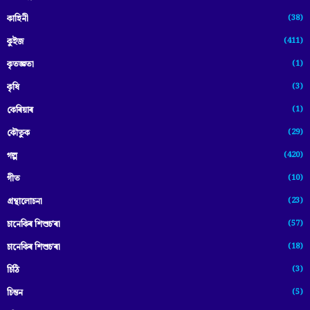
(38)
কাহিনী
(411)
কুইজ
(1)
কৃতজ্ঞতা
(3)
কৃষি
(1)
কেৰিয়াৰ
(29)
কৌতুক
(420)
গল্প
(10)
গীত
(23)
গ্ৰন্থালোচনা
(57)
চানেকিৰ শিশুচ'ৰা
(18)
চানেকিৰ শিশুচ’ৰা
(3)
চিঠি
(5)
চিন্তন