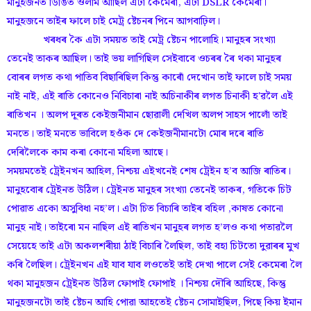
মানুহজনত ডিঙিত ওলমি আছিল এটা কেমেৰা, এটা DSLR কেমেৰা।
মানুহজনে তাইৰ ফালে চাই মেট্ৰ ষ্টেচনৰ পিনে আগবাঢ়িল।
খৰধৰ কৈ এটা সময়ত তাই মেট্ৰ ষ্টেচন পালোহি। মানুহৰ সংখ্যা
তেনেই তাকৰ আছিল। তাই ভয় লাগিছিল সেইবাবে ওচৰৰ ৰৈ থকা মানুহৰ
বোৰৰ লগত কথা পাতিব বিছাৰিছিল কিন্তু কাৰোঁ দেখোন তাই ফালে চাই সময়
নাই নাই, এই ৰাতি কোনেও নিবিচাৰা নাই অচিনাকীৰ লগত চিনাকী হ'ৱলৈ এই
ৰাতিখন । অলপ দূৰত কেইজনীমান ছোৱালী দেখিল অলপ সাহস পালোঁ তাই
মনতে। তাই মনতে ভাবিলে হওঁক দে কেইজনীমানটো মোৰ দৰে ৰাতি
দেৰিলৈকে কাম কৰা কোনো মহিলা আছে।
সময়মতেই ট্ৰেইনখন আহিল, নিশ্চয় এইখনেই শেষ ট্ৰেইন হ’ব আজি ৰাতিৰ।
মানুহবোৰ ট্ৰেইনত উঠিল। ট্ৰেইনত মানুহৰ সংখ্যা তেনেই তাকৰ, গতিকে চিট
পোৱাত একো অসুবিধা নহ’ল। এটা চিত বিচাৰি তাইৰ বহিল ,কাষত কোনো
মানুহ নাই। তাইৰো মন নাছিল এই ৰাতিখন মানুহৰ লগত হ’লও কথা পতাৱলৈ
সেয়েহে তাই এটা অকলশৰীয়া ঠাই বিচাৰি লৈছিল, তাই বহা চিটতো দুৱাৰৰ মুখ
কৰি লৈছিল। ট্ৰেইনখন এই যাব যাব লওতেই তাই দেখা পালে সেই কেমেৰা লৈ
থকা মানুহজন ট্ৰেইনত উঠিল ফোপাই ফোপাই । নিশ্চয় দৌৰি আহিছে, কিন্তু
মানুহজনটো তাই ষ্টেচন আহি পোৱা আহতেই ষ্টেচন সোমাইছিল, পিছে কিয় ইমান