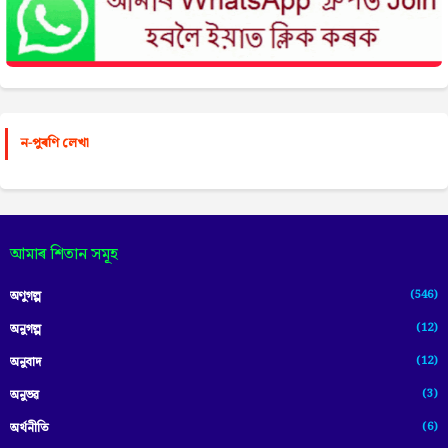
ন-পুৰণি লেখা
আমাৰ শিতান সমূহ
(546)
অণুগল্প
(12)
অনুগল্প
(12)
অনুবাদ
(3)
অনুভৱ
(6)
অৰ্থনীতি