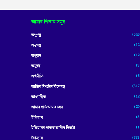
আমাৰ শিতান সমূহ
(546
অণুগল্প
(12
অনুগল্প
(12
অনুবাদ
(3
অনুভৱ
(6
অৰ্থনীতি
(517
আজিৰ দিনটোৰ বিশেষত্ব
(12
আধ্যাত্মিক
(20
আমাৰ গাওঁ আমাৰ চহৰ
(3
ইতিহাস
(1
ইতিহাসৰ পাতত আজিৰ দিনটো
(333
উপন্যাস