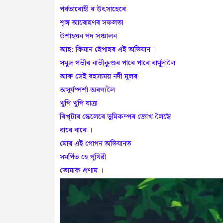
পৰ্বতাৰোহী ৰ উৎসাহেৰে
শৃঙ্গ আৰোহণৰ সফলতা
উশাহঘন পদ সঞ্চালন
আহ: কিমান হেঁপাহৰ এই অভিযান ।
সমুদ্ৰ গভীৰ নাভীকুণ্ডৰ পাৰে পাৰে বাৰ্মূদালৈ
আৰু সেই ৰহস্যময় নদী মূলৰ
অসূৰ্যষ্পৰ্শা অৰণ্যলৈ
খুপি খুপি যাত্ৰা
ৰিখ্টাৰ স্কেলেৰে ভূমিকম্পৰ জোখ লৈছোঁ
বাৰে বাৰে ।
মোৰ এই গোপন অভিযানত
সমৰ্পিত হে পৃথিৱী
তোমাক প্ৰণাম ।