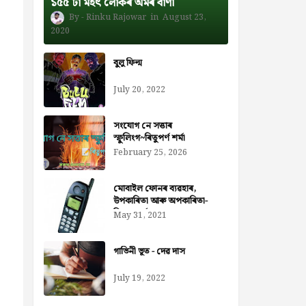
১৫৫ টা মহৎ লোকৰ অমৰ বাণী
Rinku Rajowar
August 23,
2020
বুলু ফিল্ম
July 20, 2022
সংযোগ নে সত্তাৰ
স্ফুলিংগ~ৰিতুপৰ্ণ শৰ্মা
February 25, 2026
মোবাইল ফোনৰ ব্যৱহাৰ,
উপকাৰিতা আৰু অপকাৰিতা-
নিজৰা বৰ্মন ডেকা
May 31, 2021
গাভিনী ভূত - দেৱ দাস
July 19, 2022