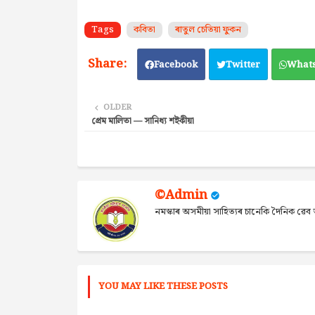
Tags
কবিতা
ৰাতুল চেতিয়া ফুকন
Facebook
Twitter
What
OLDER
প্ৰেম মালিতা — সানিধ্য শইকীয়া
©Admin
নমস্কাৰ অসমীয়া সাহিত্যৰ চানেকি দৈনিক ৱ
YOU MAY LIKE THESE POSTS