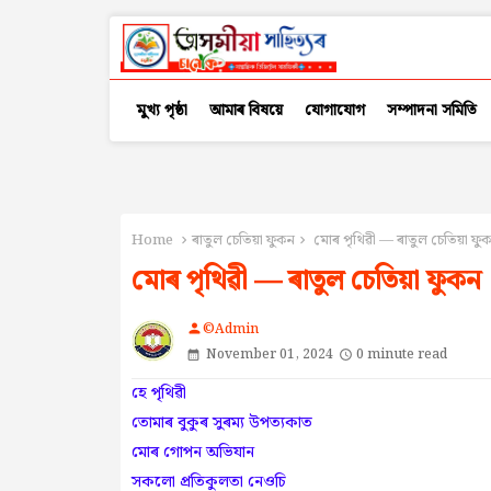
মুখ্য পৃষ্ঠা
আমাৰ বিষয়ে
যোগাযোগ
সম্পাদনা সমিতি
Home
ৰাতুল চেতিয়া ফুকন
মোৰ পৃথিৱী — ৰাতুল চেতিয়া ফু
মোৰ পৃথিৱী — ৰাতুল চেতিয়া ফুকন
©Admin
person
November 01, 2024
0 minute read
হে পৃথিৱী
তোমাৰ বুকুৰ সুৰম্য উপত্যকাত
মোৰ গোপন অভিযান
সকলো প্ৰতিকুলতা নেওচি