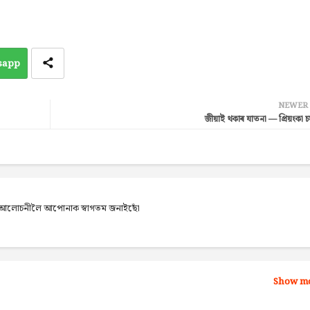
sapp
NEWER
জীয়াই থকাৰ যাতনা — প্ৰিয়ংকা চম
েব আলোচনীলৈ আপোনাক স্বাগতম জনাইছোঁ
Show m