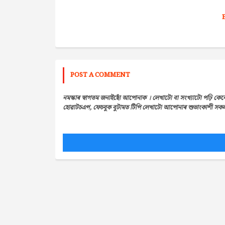
POST A COMMENT
নমস্কাৰ স্বাগতম জনাইছোঁ আপোনাক । লেখাটো বা সংখ্যাটো পঢ়ি কেন
হোৱাটচএপ, ফেচবুক বুটামত টিপি লেখাটো আপোনাৰ শুভাংকাশী সকলৰ 