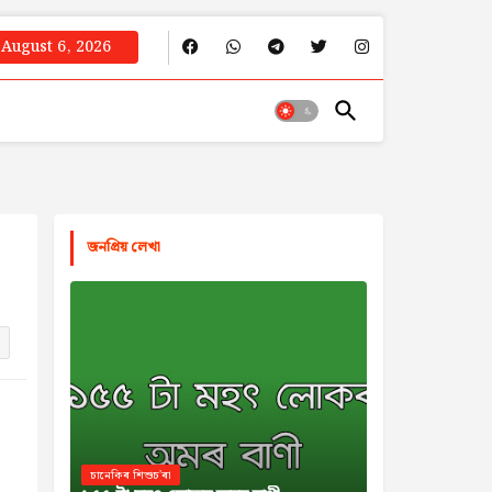
August 6, 2026
জনপ্রিয় লেখা
চানেকিৰ শিশুচ'ৰা