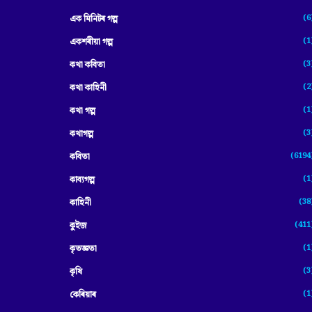
(6
এক মিনিটৰ গল্প
(1
একশৰীয়া গল্প
(3
কথা কবিতা
(2
কথা কাহিনী
(1
কথা গল্প
(3
কথাগল্প
(6194
কবিতা
(1
কাব্যগল্প
(38
কাহিনী
(411
কুইজ
(1
কৃতজ্ঞতা
(3
কৃষি
(1
কেৰিয়াৰ