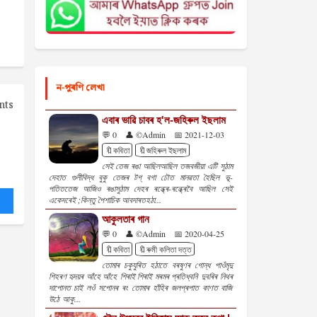
ন-পুৰণি লেখা
nts
এবাৰ ভাৱি চাবৰ হ'ল-জহিৰুল ইছলাম
💬 0
👤 ©Admin
📅 2021-12-03
🔖কবিতা
🔖জহিৰুল ইছলাম
সেই তেজ ৰঙা আছিলআছিল তজবজীয়া এটি সুঠাম
দেহাত গুলীবিদ্ধ বুকু তেজৰ টগ্ বগা ঢৌত মানৱতা হৈছিল ভূ-
পতিততেজ আজিও ৰঙাসুঠাম দেহৰ ৰন্ধ্ৰে-ৰন্ধ্ৰেবৈ আছিল সেই
একেদৰেই ;কিন্তু পৈশাচিক আবদাৰতহঠা...
আকুলতাৰ গান
💬 0
👤 ©Admin
📅 2020-04-25
🔖কবিতা
🔖ৰুমী কলিতা দত্ত
তোমাৰ চকুযুৰিত হঠাতে বৰষুণৰ গোন্ধ পাওঁমৃদু
শিহৰণ হৃদয়ৰ আঁহে আঁহে শিৰাই শিৰাই মৰমৰ প্ৰতিধ্বনি দুবৰিৰ নিথৰ
দাপোনত চাই লওঁ সপোনৰ ৰং তোমাৰ হাঁহিৰ জলপ্ৰপাত কাণত বাজি
উঠে আকু...