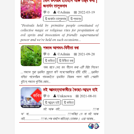
দৌল উৎসৱৰ ইতিহাস আৰু তত্ত্ব কথা |
জনাৰ্দন তালুকদাৰ
💬 0
👤 ©Admin
📅 2022-03-19
🔖জনাৰ্দন তালুকদাৰ
🔖প্ৰবন্ধ
"Festivals held by primitive people constituted of
collective magic or religious rites for propitiation of
evil sprits and invocation of friendly supernatural
power and we’re held on such occasions...
শৰতৰ আগমন-বিনীতা বৰা
💬 0
👤 ©Admin
📅 2021-09-28
🔖কবিতা
🔖বিনীতা বৰা
শৰৎ মানে দেহ মন শীতল কৰা এটি মিঠা শিহৰণ
...শৰতৰ পুৱা দুৱৰিত মুকুতা মণি সৰেশেৱালিয়ে হাঁহি হাঁহি ...দুৱৰিত
দলিচা পাৰেগাঁৱৰ গাভৰুহঁতে দুভৰিত নিয়ৰৰ পৰশ সানি শেৱালি
বুটলে,শৰতৰ পূৰ্ণিমা জোন...
মই আত্মহত্যাকাৰীয়ে কৈছো-আব্দুল হাই
💬 0
👤 Unknown
📅 2021-08-01
🔖আব্দুল হাই
🔖কবিতা
মই আৰু নাই................................... !!!মা
অ’ মা.......................................... !!!শুনিছা নে মা মই আৰু
নাই................. !!!মা শেষ বাৰলৈ মাতিছো তোমাক। এয়া আমাৰ...