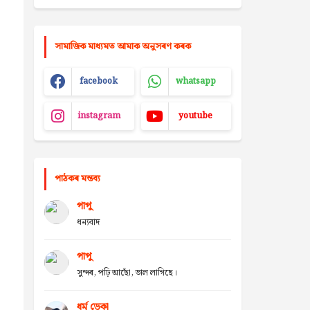
সামাজিক মাধ্যমত আমাক অনুসৰণ কৰক
facebook
whatsapp
instagram
youtube
পাঠকৰ মন্তব্য
পাপু
ধন্যবাদ
পাপু
সুন্দৰ, পঢ়ি আছোঁ, ভাল লাগিছে।
ধৰ্ম ডেকা