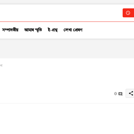
সম্পাদকীয়
আমাৰ স্মৃতি
ই-গ্ৰন্থ
লেখা প্ৰেৰণ
কন
0
share