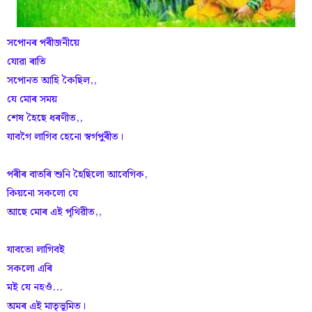
সপোনৰ পৰীজনীয়ে
যোৱা ৰাতি
সপোনত আহি কৈছিল,,
যে মোৰ সময়
শেষ হৈছে ধৰণীত,,
যাবগৈ লাগিব হেনো স্বর্গপুৰীত।
পৰীৰ বাতৰি শুনি হৈছিলো আবেগিক,
কিয়নো সকলো যে
আছে মোৰ এই পৃথিৱীত,,
যাবতো লাগিবই
সকলো এৰি
মই যে নহওঁ...
অমৰ এই মাতৃভূমিত।