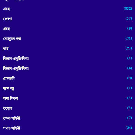
(932)
প্ৰবন্ধ
(57)
প্ৰেৰণা
(9)
প্ৰৱন্ধ
(31)
ফেচবুকৰ পৰা
(23)
বাৰ্তা
(1)
বিজ্ঞান-প্রযুক্তিবিদ্যা
(4)
বিজ্ঞান-প্ৰযুক্তিবিদ্যা
(9)
বোলছবি
(1)
ব্যঙ্গ গল্প
(3)
ভাষা শিকণ
(3)
ভূগোল
(7)
ভূতৰ কাহিনী
(24)
ভ্ৰমণ কাহিনী