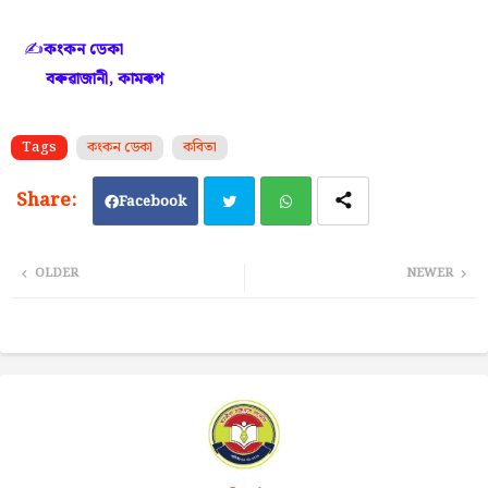
✍️
কংকন ডেকা
বৰুৱাজানী, কামৰূপ
Tags
কংকন ডেকা
কবিতা
Facebook
Twi
Wh
OLDER
NEWER
tter
ats
ap
p