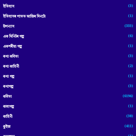
(3)
ইতিহাস
(1)
ইতিহাসৰ পাতত আজিৰ দিনটো
(333)
উপন্যাস
(6)
এক মিনিটৰ গল্প
(1)
একশৰীয়া গল্প
(3)
কথা কবিতা
(2)
কথা কাহিনী
(1)
কথা গল্প
(3)
কথাগল্প
(6194)
কবিতা
(1)
কাব্যগল্প
(38)
কাহিনী
(411)
কুইজ