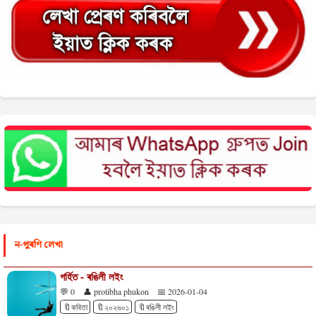
ন-পুৰণি লেখা
গৰ্হিত - ৰঙিলী লইং
💬 0
👤 protibha phukon
📅 2026-01-04
🔖কবিতা
🔖২০২৬০১
🔖ৰঙিলী লইং