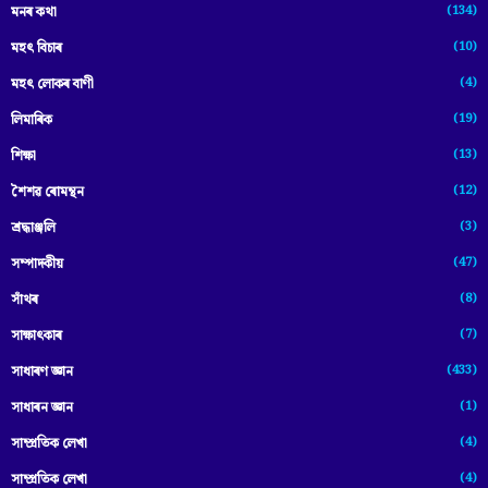
(134)
মনৰ কথা
(10)
মহৎ বিচাৰ
(4)
মহৎ লোকৰ বাণী
(19)
লিমাৰিক
(13)
শিক্ষা
(12)
শৈশৱ ৰোমন্থন
(3)
শ্ৰদ্ধাঞ্জলি
(47)
সম্পাদকীয়
(8)
সাঁথৰ
(7)
সাক্ষাৎকাৰ
(433)
সাধাৰণ জ্ঞান
(1)
সাধাৰন জ্ঞান
(4)
সাম্প্রতিক লেখা
(4)
সাম্প্ৰতিক লেখা