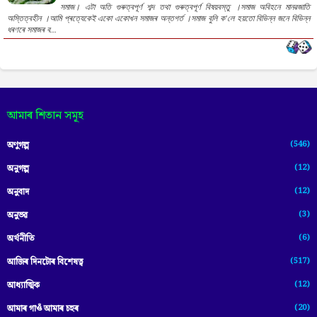
সমাজ। এটা অতি গুৰুত্বপূৰ্ণ শব্দ তথা গুৰুত্বপূৰ্ণ বিষয়বস্তু ।সমাজ অবিহনে মানৱজাতি
অস্তিত্বহীন ।আমি প্ৰত্যেকেই একো একোখন সমাজৰ অন্তগৰ্ত ।সমাজ বুলি ক'লে হয়তো বিভিন্ন জনে বিভিন্ন
ধৰণৰে সমাজৰ ব...
আমাৰ শিতান সমূহ
(546)
অণুগল্প
(12)
অনুগল্প
(12)
অনুবাদ
(3)
অনুভৱ
(6)
অৰ্থনীতি
(517)
আজিৰ দিনটোৰ বিশেষত্ব
(12)
আধ্যাত্মিক
(20)
আমাৰ গাওঁ আমাৰ চহৰ