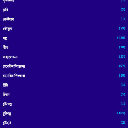
(1)
কৃতজ্ঞতা
(3)
কৃষি
(1)
কেৰিয়াৰ
(29)
কৌতুক
(420)
গল্প
(10)
গীত
(23)
গ্ৰন্থালোচনা
(57)
চানেকিৰ শিশুচ'ৰা
(18)
চানেকিৰ শিশুচ’ৰা
(3)
চিঠি
(5)
চিন্তন
(1)
চুটি গল্প
(183)
চুটিগল্প
(2)
চুটিছবি