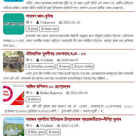
গৰ্হিত ,কাৰণ কাৰোবাৰ মতানৈক্য সুঁতি হৈ বৈ আছা।তুমি গৰ্হিত এই কাৰণে যে...জটিল চৰিত্ৰত
অভিনয় কৰিছা।আঘাত বিহিন প্ৰতিটো মূহুৰ্ত বিশ্বাসৰ প্ৰতিটো ক্ষণ, সমাগত কেওতা দুৰ্বিষহ আৰু হেৰুৱা যা...
সাধাৰণ জ্ঞান-কুইজ
💬 0
👤 Unknown
📅 2022-01-10
🔖কুইজ
🔖সাধাৰণ জ্ঞান
#অসমৰ পৰা কোনে প্ৰথমে ভাৰতবৰ্ষৰ নিৰ্বাচনী আয়ুক্ত ৰূপে নিযুক্ত হৈছিল?উত্তৰ: হৰিশংকৰ
ব্ৰহ্ম#২০১৭ চনত কোনে অসমীয়া ভাষাত সাহিত্য অকাডেমি বঁটা লাভ কৰিছিল?উত্তৰ: জয়ন্ত মাধৱ বৰা।#কিমান
চনত Ass...
ঐতিহাসিক নুমলীগড় দেওপাহাৰ,খণ্ড - ০৩
💬 0
👤 ©Admin
📅 2020-06-07
🔖ঐতিহাসিক দেওপাহাৰ
🔖প্ৰবন্ধ
🔖মহেন শইকীয়া
গুপ্ত যুগৰ শিল্প শৈলীৰ লগত ইয়াৰ যথেষ্ট সাদৃশ্য দেখা যায় ৷ খাজোৰাহোৰ কামসূত্ৰৰ শিল্প ভাস্কৰ্যৰ
লগত দুই এটা ভাস্কৰ্যৰ বহু সাদৃশ্য দেখা যায় দেওপাহাৰৰ ভাস্কৰ্যসমূহে বৈষ্ণৱ,শৈৱ,তান্ত্ৰিক ...
আজিৰ ৰাশিফল-১০ ছেপ্তেম্বৰ
💬 0
👤 Rinku Rajowar
📅 2021-09-10
🔖ৰাশিফল
🌞 শ্ৰী শ্ৰী সূৰ্য্যায় পৰম ব্ৰহ্মণে নম:🌞 ২৪ভাদ , শুক্ৰবাৰ,ইং ১০চেপ্তেম্বৰ, ২০২১।
সূৰ্য্যোদয় ঘ:৫/৯/৫৯,সূৰ্য্যাস্ত ঘ:৫/৩১/১০ৰাশি :- তুলা ৰাশি।তিথি :- শুক্লা চতুৰ্থী । ৰ...
সমাজৰ প্ৰগতিত ইতিবাচক চিন্তাধাৰাৰ প্ৰয়োজনীয়তা••দীপ্তি কুমাৰ
💬 0
👤 ©Admin
📅 2023-12-05
🔖দীপ্তি কুমাৰ
🔖প্ৰবন্ধ