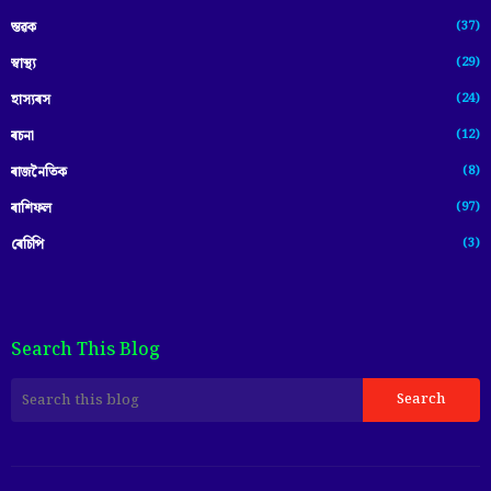
(37)
স্তৱক
(29)
স্বাস্থ্য
(24)
হাস্যৰস
(12)
ৰচনা
(8)
ৰাজনৈতিক
(97)
ৰাশিফল
(3)
ৰেচিপি
Search This Blog