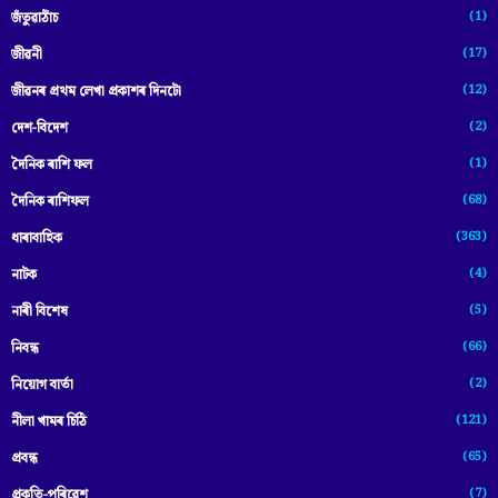
(1)
জঁতুৱাঠাঁচ
(17)
জীৱনী
(12)
জীৱনৰ প্ৰথম লেখা প্ৰকাশৰ দিনটো
(2)
দেশ-বিদেশ
(1)
দৈনিক ৰাশি ফল
(68)
দৈনিক ৰাশিফল
(363)
ধাৰাবাহিক
(4)
নাটক
(5)
নাৰী বিশেষ
(66)
নিবন্ধ
(2)
নিয়োগ বাৰ্তা
(121)
নীলা খামৰ চিঠি
(65)
প্রবন্ধ
(7)
প্ৰকৃতি-পৰিৱেশ